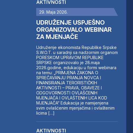
AKTIVNOSTI
29. Maja 2026.
UDRUŽENJE USPJEŠNO
ORGANIZOVALO WEBINAR
ZA MJENJAČE
Udruženje ekonomista Republike Srpske
S.W.O.T. u saradnji sa nadzornim organom
PORESKOM UPRAVOM REPUBLIKE
SRPSKE organizovalo je 28.maja
2026.godine, edukaciju u formi webinara
na temu: „PRIMJENA ZAKONA O
SPREČAVANJU PRANJA NOVCA I
FINANSIRANJA TERORISTIČKIH
AKTIVNOSTI – PRAVA, OBAVEZE I
ODGOVORNOSTI OVLAŠĆENIH
MJENJAČA I OVLAŠTENIH LICA KOD
MJENJAČA“ Edukacija je namijenjena
svim ovlašćenim mjenjačima i ovlaštenim
licima […]
AKTIVNOSTI