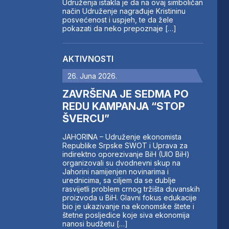
Udruženja istakla je da na ovaj simboličan
način Udruženje nagrađuje Kristininu
posvećenost i uspjeh, te da žele
pokazati da neko prepoznaje […]
AKTIVNOSTI
26. Juna 2026.
ZAVRŠENA JE SEDMA PO
REDU KAMPANJA “STOP
ŠVERCU”
JAHORINA – Udruženje ekonomista
Republike Srpske SWOT i Uprava za
indirektno oporezivanje BiH (UIO BiH)
organizovali su dvodnevni skup na
Jahorini namijenjen novinarima i
urednicima, sa ciljem da se dublje
rasvijetli problem crnog tržišta duvanskih
proizvoda u BiH. Glavni fokus edukacije
bio je ukazivanje na ekonomske štete i
štetne posljedice koje siva ekonomija
nanosi budžetu […]