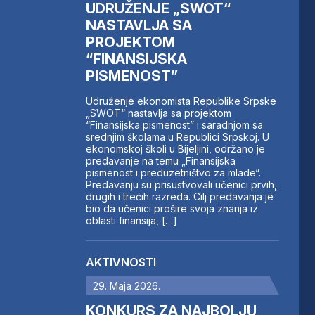
UDRUŽENJE „SWOT“
NASTAVLJA SA
PROJEKTOM
“FINANSIJSKA
PISMENOST”
Udruženje ekonomista Republike Srpske
„SWOT“ nastavlja sa projektom
“Finansijska pismenost” i saradnjom sa
srednjim školama u Republici Srpskoj. U
ekonomskoj školi u Bijeljini, održano je
predavanje na temu „Finansijska
pismenost i preduzetništvo za mlade“.
Predavanju su prisustvovali učenici prvih,
drugih i trećih razreda. Cilj predavanja je
bio da učenici prošire svoja znanja iz
oblasti finansija, […]
AKTIVNOSTI
29. Maja 2026.
KONKURS ZA NAJBOLJU