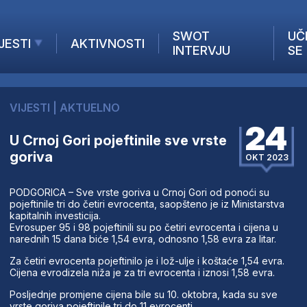
SWOT
UČ
JESTI
AKTIVNOSTI
INTERVJU
SE
AKTUELNO
ANALIZE
VIJESTI
|
AKTUELNO
KOMPANIJE
24
INANSIJE
U Crnoj Gori pojeftinile sve vrste
goriva
Z STRANIH MEDIJA
OKT 2023
PODGORICA – Sve vrste goriva u Crnoj Gori od ponoći su
pojeftinile tri do četiri evrocenta, saopšteno je iz Ministarstva
kapitalnih investicija.
Evrosuper 95 i 98 pojeftinili su po četiri evrocenta i cijena u
narednih 15 dana biće 1,54 evra, odnosno 1,58 evra za litar.
Za četiri evrocenta pojeftinilo je i lož-ulje i koštaće 1,54 evra.
Cijena evrodizela niža je za tri evrocenta i iznosi 1,58 evra.
Posljednje promjene cijena bile su 10. oktobra, kada su sve
vrste goriva pojeftinile tri do 11 evrocenti.