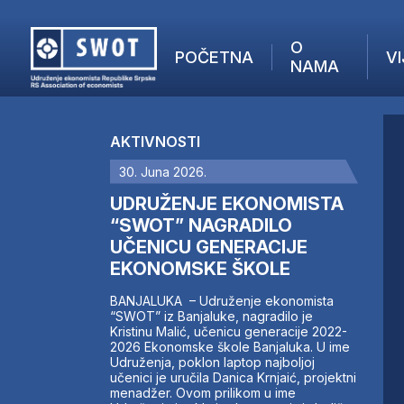
O
POČETNA
VI
NAMA
POČETNA
O NAMA
AKTIVNOSTI
VIJESTI
30. Juna 2026.
AKTUELNO
F
ANALIZE
UDRUŽENJE EKONOMISTA
I
KOMPANIJE
“SWOT” NAGRADILO
UČENICU GENERACIJE
FINANSIJE
EKONOMSKE ŠKOLE
IZ STRANIH MEDIJA
AKTIVNOSTI
BANJALUKA – Udruženje ekonomista
“SWOT” iz Banjaluke, nagradilo je
SWOT INTERVJU
Kristinu Malić, učenicu generacije 2022-
UČLANI SE
2026 Ekonomske škole Banjaluka. U ime
Udruženja, poklon laptop najboljoj
KONTAKT
učenici je uručila Danica Krnjaić, projektni
menadžer. Ovom prilikom u ime