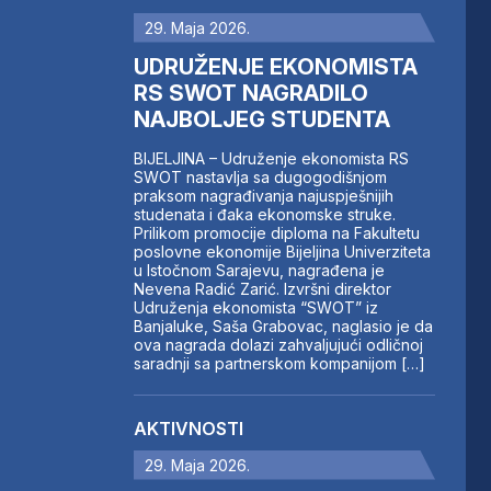
29. Maja 2026.
UDRUŽENJE EKONOMISTA
RS SWOT NAGRADILO
NAJBOLJEG STUDENTA
BIJELJINA – Udruženje ekonomista RS
SWOT nastavlja sa dugogodišnjom
praksom nagrađivanja najuspješnijih
studenata i đaka ekonomske struke.
Prilikom promocije diploma na Fakultetu
poslovne ekonomije Bijeljina Univerziteta
u Istočnom Sarajevu, nagrađena je
Nevena Radić Zarić. Izvršni direktor
Udruženja ekonomista “SWOT” iz
Banjaluke, Saša Grabovac, naglasio je da
ova nagrada dolazi zahvaljujući odličnoj
saradnji sa partnerskom kompanijom […]
AKTIVNOSTI
29. Maja 2026.