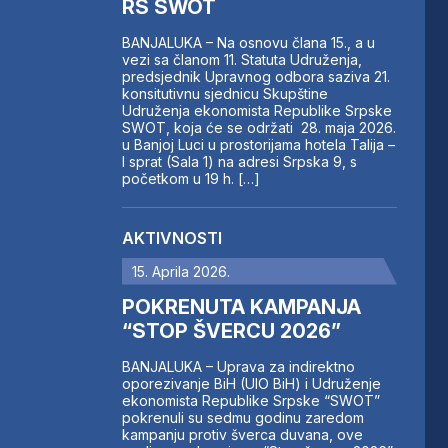
RS SWOT
BANJALUKA – Na osnovu člana 15., a u
vezi sa članom 11. Statuta Udruženja,
predsjednik Upravnog odbora saziva 21.
konsitutivnu sjednicu Skupštine
Udruženja ekonomista Republike Srpske
SWOT, koja će se održati 28. maja 2026.
u Banjoj Luci u prostorijama hotela Talija –
I sprat (Sala 1) na adresi Srpska 9, s
početkom u 19 h. […]
AKTIVNOSTI
15. Aprila 2026.
POKRENUTA KAMPANJA
“STOP ŠVERCU 2026”
BANJALUKA – Uprava za indirektno
oporezivanje BiH (UIO BiH) i Udruženje
ekonomista Republike Srpske “SWOT”
pokrenuli su sedmu godinu zaredom
kampanju protiv šverca duvana, ove