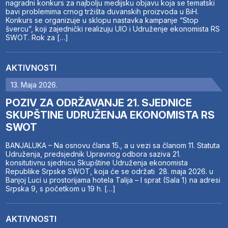
nagradni konkurs za najbolju medijsku objavu koja se tematski
bavi problemima crnog tržišta duvanskih proizvoda u BiH.
Konkurs se organizuje u sklopu nastavka kampanje “Stop
švercu”, koji zajednički realizuju UIO i Udruženje ekonomista RS
SWOT. Rok za […]
AKTIVNOSTI
13. Maja 2026.
POZIV ZA ODRŽAVANJE 21. SJEDNICE
SKUPŠTINE UDRUŽENJA EKONOMISTA RS
SWOT
BANJALUKA – Na osnovu člana 15., a u vezi sa članom 11. Statuta
Udruženja, predsjednik Upravnog odbora saziva 21.
konsitutivnu sjednicu Skupštine Udruženja ekonomista
Republike Srpske SWOT, koja će se održati 28. maja 2026. u
Banjoj Luci u prostorijama hotela Talija – I sprat (Sala 1) na adresi
Srpska 9, s početkom u 19 h. […]
AKTIVNOSTI