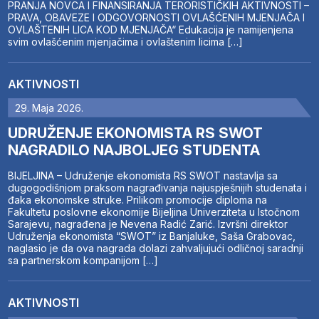
PRANJA NOVCA I FINANSIRANJA TERORISTIČKIH AKTIVNOSTI –
PRAVA, OBAVEZE I ODGOVORNOSTI OVLAŠĆENIH MJENJAČA I
OVLAŠTENIH LICA KOD MJENJAČA“ Edukacija je namijenjena
svim ovlašćenim mjenjačima i ovlaštenim licima […]
AKTIVNOSTI
29. Maja 2026.
UDRUŽENJE EKONOMISTA RS SWOT
NAGRADILO NAJBOLJEG STUDENTA
BIJELJINA – Udruženje ekonomista RS SWOT nastavlja sa
dugogodišnjom praksom nagrađivanja najuspješnijih studenata i
đaka ekonomske struke. Prilikom promocije diploma na
Fakultetu poslovne ekonomije Bijeljina Univerziteta u Istočnom
Sarajevu, nagrađena je Nevena Radić Zarić. Izvršni direktor
Udruženja ekonomista “SWOT” iz Banjaluke, Saša Grabovac,
naglasio je da ova nagrada dolazi zahvaljujući odličnoj saradnji
sa partnerskom kompanijom […]
AKTIVNOSTI