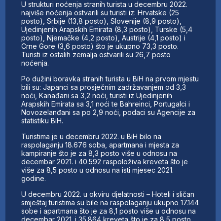
U strukturi noćenja stranih turista u decembru 2022.
najviše noćenja ostvarili su turisti iz: Hrvatske (25
posto), Srbije (13,8 posto), Slovenije (8,9 posto),
Ujedinjenih Arapskih Emirata (8,3 posto), Turske (5,4
posto), Njemačke (4,2 posto), Austrije (4,1 posto) i
Crne Gore (3,6 posto) što je ukupno 73,3 posto.
Turisti iz ostalih zemalja ostvarili su 26,7 posto
noćenja.
Po dužini boravka stranih turista u BiH na prvom mjestu
bili su: Japanci sa prosječnim zadržavanjem od 3,3
noći, Kanađani sa 3,2 noći, turisti iz Ujedinjenih
Arapskih Emirata sa 3,1 noći te Bahreinci, Portugalci i
Novozelanđani sa po 2,9 noći, podaci su Agencije za
statistiku BiH.
Turistima je u decembru 2022. u BiH bilo na
raspolaganju 18.676 soba, apartmana i mjesta za
kampiranje što je za 8,3 posto više u odnosu na
decembar 2021. i 40.592 raspoloživa kreveta što je
više za 8,5 posto u odnosu na isti mjesec 2021.
godine.
U decembru 2022. u okviru djelatnosti – Hoteli i sličan
smještaj turistima su bile na raspolaganju ukupno 17.144
sobe i apartmana što je za 8,1 posto više u odnosu na
decembar 2021. i 35.864 kreveta što je za 8,5 posto