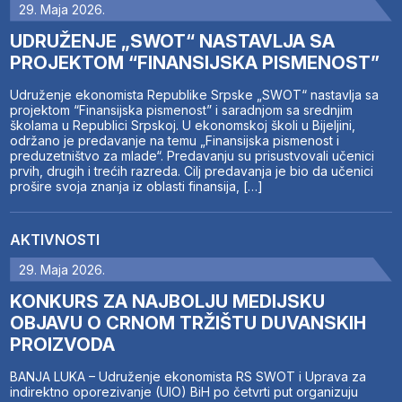
29. Maja 2026.
UDRUŽENJE „SWOT“ NASTAVLJA SA
PROJEKTOM “FINANSIJSKA PISMENOST”
Udruženje ekonomista Republike Srpske „SWOT“ nastavlja sa
projektom “Finansijska pismenost” i saradnjom sa srednjim
školama u Republici Srpskoj. U ekonomskoj školi u Bijeljini,
održano je predavanje na temu „Finansijska pismenost i
preduzetništvo za mlade“. Predavanju su prisustvovali učenici
prvih, drugih i trećih razreda. Cilj predavanja je bio da učenici
prošire svoja znanja iz oblasti finansija, […]
AKTIVNOSTI
29. Maja 2026.
KONKURS ZA NAJBOLJU MEDIJSKU
OBJAVU O CRNOM TRŽIŠTU DUVANSKIH
PROIZVODA
BANJA LUKA – Udruženje ekonomista RS SWOT i Uprava za
indirektno oporezivanje (UIO) BiH po četvrti put organizuju