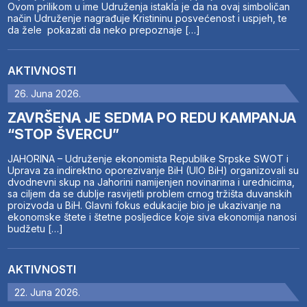
Ovom prilikom u ime Udruženja istakla je da na ovaj simboličan
način Udruženje nagrađuje Kristininu posvećenost i uspjeh, te
da žele pokazati da neko prepoznaje […]
AKTIVNOSTI
26. Juna 2026.
ZAVRŠENA JE SEDMA PO REDU KAMPANJA
“STOP ŠVERCU”
JAHORINA – Udruženje ekonomista Republike Srpske SWOT i
Uprava za indirektno oporezivanje BiH (UIO BiH) organizovali su
dvodnevni skup na Jahorini namijenjen novinarima i urednicima,
sa ciljem da se dublje rasvijetli problem crnog tržišta duvanskih
proizvoda u BiH. Glavni fokus edukacije bio je ukazivanje na
ekonomske štete i štetne posljedice koje siva ekonomija nanosi
budžetu […]
AKTIVNOSTI
22. Juna 2026.