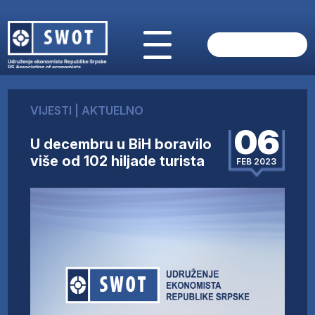
POČETNA
O NAMA
VIJESTI
|
AKTUELNO
VIJESTI
06
AKTUELNO
U decembru u BiH boravilo
ANALIZE
više od 102 hiljade turista
FEB 2023
KOMPANIJE
FINANSIJE
IZ STRANIH MEDIJA
AKTIVNOSTI
SWOT INTERVJU
UČLANI SE
KONTAKT