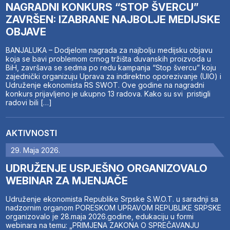
NAGRADNI KONKURS “STOP ŠVERCU”
ZAVRŠEN: IZABRANE NAJBOLJE MEDIJSKE
OBJAVE
BANJALUKA – Dodjelom nagrada za najbolju medijsku objavu
koja se bavi problemom crnog tržišta duvanskih proizvoda u
BiH, završava se sedma po redu kampanja “Stop švercu” koju
zajednički organizuju Uprava za indirektno oporezivanje (UIO) i
Udruženje ekonomista RS SWOT. Ove godine na nagradni
konkurs prijavljeno je ukupno 13 radova. Kako su svi pristigli
radovi bili […]
AKTIVNOSTI
29. Maja 2026.
UDRUŽENJE USPJEŠNO ORGANIZOVALO
WEBINAR ZA MJENJAČE
Udruženje ekonomista Republike Srpske S.W.O.T. u saradnji sa
nadzornim organom PORESKOM UPRAVOM REPUBLIKE SRPSKE
organizovalo je 28.maja 2026.godine, edukaciju u formi
webinara na temu: „PRIMJENA ZAKONA O SPREČAVANJU