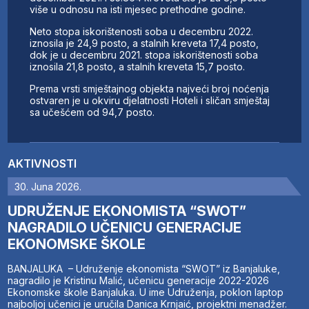
više u odnosu na isti mjesec prethodne godine.
Neto stopa iskorištenosti soba u decembru 2022.
iznosila je 24,9 posto, a stalnih kreveta 17,4 posto,
dok je u decembru 2021. stopa iskorištenosti soba
iznosila 21,8 posto, a stalnih kreveta 15,7 posto.
Prema vrsti smještajnog objekta najveći broj noćenja
ostvaren je u okviru djelatnosti Hoteli i sličan smještaj
sa učešćem od 94,7 posto.
AKTIVNOSTI
30. Juna 2026.
UDRUŽENJE EKONOMISTA “SWOT”
NAGRADILO UČENICU GENERACIJE
EKONOMSKE ŠKOLE
BANJALUKA – Udruženje ekonomista “SWOT” iz Banjaluke,
nagradilo je Kristinu Malić, učenicu generacije 2022-2026
Ekonomske škole Banjaluka. U ime Udruženja, poklon laptop
najboljoj učenici je uručila Danica Krnjaić, projektni menadžer.