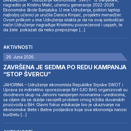
nagradilo je Kristinu Malić, učenicu generacije 2022-2026
Ekonomske škole Banjaluka. U ime Udruženja, poklon laptop
najboljoj učenici je uručila Danica Krnjaić, projektni menadžer.
Ovom prilikom u ime Udruženja istakla je da na ovaj simboličan
način Udruženje nagrađuje Kristininu posvećenost i uspjeh, te
da žele pokazati da neko prepoznaje […]
AKTIVNOSTI
26. Juna 2026.
ZAVRŠENA JE SEDMA PO REDU KAMPANJA
“STOP ŠVERCU”
JAHORINA – Udruženje ekonomista Republike Srpske SWOT i
Uprava za indirektno oporezivanje BiH (UIO BiH) organizovali su
dvodnevni skup na Jahorini namijenjen novinarima i urednicima,
sa ciljem da se dublje rasvijetli problem crnog tržišta duvanskih
proizvoda u BiH. Glavni fokus edukacije bio je ukazivanje na
ekonomske štete i štetne posljedice koje siva ekonomija nanosi
budžetu […]