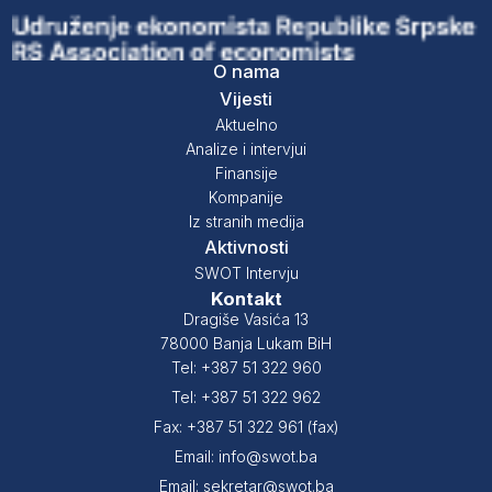
O nama
Vijesti
Aktuelno
Analize i intervjui
Finansije
Kompanije
Iz stranih medija
Aktivnosti
SWOT Intervju
Kontakt
Dragiše Vasića 13
78000 Banja Lukam BiH
Tel: +387 51 322 960
Tel: +387 51 322 962
Fax: +387 51 322 961 (fax)
Email: info@swot.ba
Email: sekretar@swot.ba