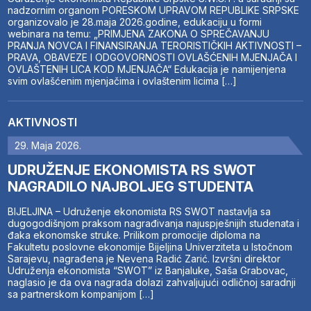
nadzornim organom PORESKOM UPRAVOM REPUBLIKE SRPSKE
organizovalo je 28.maja 2026.godine, edukaciju u formi
webinara na temu: „PRIMJENA ZAKONA O SPREČAVANJU
PRANJA NOVCA I FINANSIRANJA TERORISTIČKIH AKTIVNOSTI –
PRAVA, OBAVEZE I ODGOVORNOSTI OVLAŠĆENIH MJENJAČA I
OVLAŠTENIH LICA KOD MJENJAČA“ Edukacija je namijenjena
svim ovlašćenim mjenjačima i ovlaštenim licima […]
AKTIVNOSTI
29. Maja 2026.
UDRUŽENJE EKONOMISTA RS SWOT
NAGRADILO NAJBOLJEG STUDENTA
BIJELJINA – Udruženje ekonomista RS SWOT nastavlja sa
dugogodišnjom praksom nagrađivanja najuspješnijih studenata i
đaka ekonomske struke. Prilikom promocije diploma na
Fakultetu poslovne ekonomije Bijeljina Univerziteta u Istočnom
Sarajevu, nagrađena je Nevena Radić Zarić. Izvršni direktor
Udruženja ekonomista “SWOT” iz Banjaluke, Saša Grabovac,
naglasio je da ova nagrada dolazi zahvaljujući odličnoj saradnji
sa partnerskom kompanijom […]