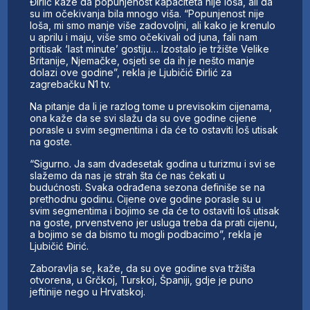
Đirlić kaže da popunjenost kapaciteta nije loša, ali da
su im očekivanja bila mnogo viša. “Popunjenost nije
loša, mi smo manje više zadovoljni, ali kako je krenulo
u aprilu i maju, više smo očekivali od juna, fali nam
pritisak ‘last minute’ gostiju… Izostalo je tržište Velike
Britanije, Njemačke, osjeti se da ih je nešto manje
dolazi ove godine”, rekla je Ljubičić Đirlić za
zagrebačku N1 tv.
Na pitanje da li je razlog tome u previsokim cijenama,
ona kaže da se svi slažu da su ove godine cijene
porasle u svim segmentima i da će to ostaviti loš utisak
na goste.
“Sigurno. Ja sam dvadesetak godina u turizmu i svi se
slažemo da nas je strah šta će nas čekati u
budućnosti. Svaka odrađena sezona definiše se na
prethodnu godinu. Cijene ove godine porasle su u
svim segmentima i bojimo se da će to ostaviti loš utisak
na goste, prvenstveno jer usluga treba da prati cijenu,
a bojimo se da bismo tu mogli podbacimo”, rekla je
Ljubičić Đirić.
Zaboravlja se, kaže, da su ove godine sva tržišta
otvorena, u Grčkoj, Turskoj, Španiji, gdje je puno
jeftinije nego u Hrvatskoj.