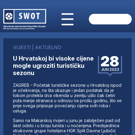
POČETNA
O NAMA
VIJESTI
|
AKTUELNO
VIJESTI
28
U Hrvatskoj bi visoke cijene
AKTUELNO
mogle ugroziti turističku
ANALIZE
JUN 2023
sezonu
KOMPANIJE
FINANSIJE
ZAGREB – Početak turističke sezone u Hrvatskoj ispod
IZ STRANIH MEDIJA
je očekivanja, na šta ukazuje i jedan podatak da je
tokom protekla dva vikenda u zemlju ušlo čak četiri
AKTIVNOSTI
puta manje stranaca u odnosu na prošlu godinu, što se
prije svega pripisuje povećanju cijena svih roba i
SWOT INTERVJU
usluga.
UČLANI SE
Samo na Makarskoj rivijeri u junu je zabilježen pad od
KONTAKT
šest odsto i u broju turista i u noćenjima. Predsjednica
strukovne grupe hotelijera HGK Split Davina Ljubičić