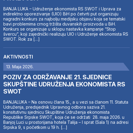
BANJA LUKA – Udruženje ekonomista RS SWOT i Uprava za
indirektno oporezivanje (UIO) BiH po četvrti put organizuju
nagradni konkurs za najbolju medijsku objavu koja se tematski
bavi problemima crnog tržišta duvanskih proizvoda u BiH.
Konkurs se organizuje u sklopu nastavka kampanje “Stop
švercu”, koji zajednički realizuju UIO i Udruženje ekonomista RS
SWOT. Rok za […]
AKTIVNOSTI
13. Maja 2026.
POZIV ZA ODRŽAVANJE 21. SJEDNICE
SKUPŠTINE UDRUŽENJA EKONOMISTA RS
SWOT
BANJALUKA – Na osnovu člana 15., a u vezi sa članom 11. Statuta
Udruženja, predsjednik Upravnog odbora saziva 21.
konsitutivnu sjednicu Skupštine Udruženja ekonomista
Republike Srpske SWOT, koja će se održati 28. maja 2026. u
Banjoj Luci u prostorijama hotela Talija – I sprat (Sala 1) na adresi
Srpska 9, s početkom u 19 h. […]