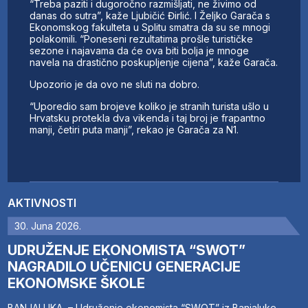
“Treba paziti i dugoročno razmišljati, ne živimo od
danas do sutra”, kaže Ljubičić Đirlić. I Željko Garača s
Ekonomskog fakulteta u Splitu smatra da su se mnogi
polakomili. “Poneseni rezultatima prošle turističke
sezone i najavama da će ova biti bolja je mnoge
navela na drastično poskupljenje cijena”, kaže Garača.
Upozorio je da ovo ne sluti na dobro.
“Uporedio sam brojeve koliko je stranih turista ušlo u
Hrvatsku protekla dva vikenda i taj broj je frapantno
manji, četiri puta manji”, rekao je Garača za N1.
AKTIVNOSTI
30. Juna 2026.
UDRUŽENJE EKONOMISTA “SWOT”
NAGRADILO UČENICU GENERACIJE
EKONOMSKE ŠKOLE
BANJALUKA – Udruženje ekonomista “SWOT” iz Banjaluke,