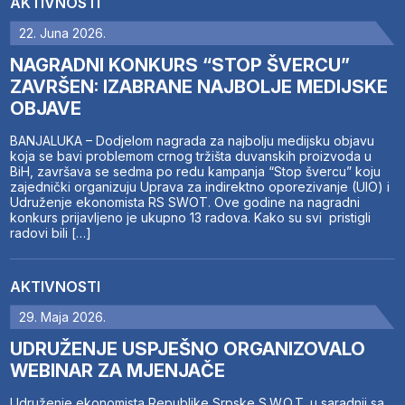
AKTIVNOSTI
22. Juna 2026.
NAGRADNI KONKURS “STOP ŠVERCU”
ZAVRŠEN: IZABRANE NAJBOLJE MEDIJSKE
OBJAVE
BANJALUKA – Dodjelom nagrada za najbolju medijsku objavu
koja se bavi problemom crnog tržišta duvanskih proizvoda u
BiH, završava se sedma po redu kampanja “Stop švercu” koju
zajednički organizuju Uprava za indirektno oporezivanje (UIO) i
Udruženje ekonomista RS SWOT. Ove godine na nagradni
konkurs prijavljeno je ukupno 13 radova. Kako su svi pristigli
radovi bili […]
AKTIVNOSTI
29. Maja 2026.
UDRUŽENJE USPJEŠNO ORGANIZOVALO
WEBINAR ZA MJENJAČE
Udruženje ekonomista Republike Srpske S.W.O.T. u saradnji sa