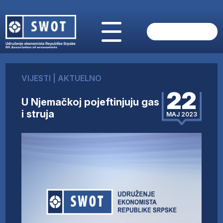
POČETNA
O NAMA
VIJESTI
|
AKTUELNO
VIJESTI
22
AKTUELNO
U Njemačkoj pojeftinjuju gas
ANALIZE
i struja
MAJ 2023
KOMPANIJE
FINANSIJE
IZ STRANIH MEDIJA
AKTIVNOSTI
SWOT INTERVJU
UČLANI SE
KONTAKT