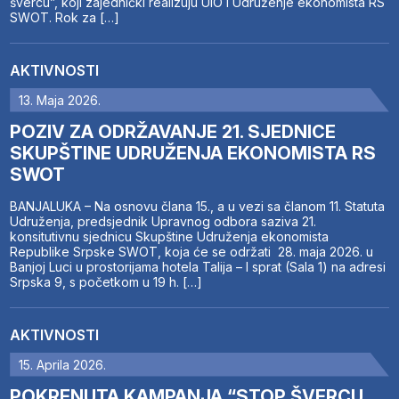
švercu”, koji zajednički realizuju UIO i Udruženje ekonomista RS
SWOT. Rok za […]
AKTIVNOSTI
13. Maja 2026.
POZIV ZA ODRŽAVANJE 21. SJEDNICE
SKUPŠTINE UDRUŽENJA EKONOMISTA RS
SWOT
BANJALUKA – Na osnovu člana 15., a u vezi sa članom 11. Statuta
Udruženja, predsjednik Upravnog odbora saziva 21.
konsitutivnu sjednicu Skupštine Udruženja ekonomista
Republike Srpske SWOT, koja će se održati 28. maja 2026. u
Banjoj Luci u prostorijama hotela Talija – I sprat (Sala 1) na adresi
Srpska 9, s početkom u 19 h. […]
AKTIVNOSTI
15. Aprila 2026.
POKRENUTA KAMPANJA “STOP ŠVERCU