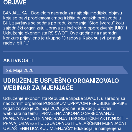
OBJAVE
BANJALUKA – Dodjelom nagrada za najbolju medijsku objavu
koja se bavi problemom crnog tržišta duvanskih proizvoda u
BiH, završava se sedma po redu kampanja “Stop švercu” koju
zajednički organizuju Uprava za indirektno oporezivanje (UIO) i
Udruženje ekonomista RS SWOT. Ove godine na nagradni
konkurs prijavljeno je ukupno 13 radova. Kako su svi pristigli
radovi bili […]
AKTIVNOSTI
29. Maja 2026.
UDRUŽENJE USPJEŠNO ORGANIZOVALO
WEBINAR ZA MJENJAČE
Udruženje ekonomista Republike Srpske S.W.O.T. u saradnji sa
nadzornim organom PORESKOM UPRAVOM REPUBLIKE SRPSKE
organizovalo je 28.maja 2026.godine, edukaciju u formi
webinara na temu: „PRIMJENA ZAKONA O SPREČAVANJU
PRANJA NOVCA I FINANSIRANJA TERORISTIČKIH AKTIVNOSTI –
PRAVA, OBAVEZE I ODGOVORNOSTI OVLAŠĆENIH MJENJAČA I
OVLAŠTENIH LICA KOD MJENJAČA“ Edukacija je namijenjena