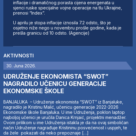
inflacije i dramatičnog porasta cijena energenata u
sjenci ruske specijalne vojne operacije na tlu Ukrajine,
prenosi “Index”.
U aprilu je stopa inflacije iznosila 7.2 odsto, što je
osjetno niže nego u novembru prošle godine, kada je
prešla granicu od 10 odsto. (Agencije)
AKTIVNOSTI
30. Juna 2026.
UDRUŽENJE EKONOMISTA “SWOT”
NAGRADILO UČENICU GENERACIJE
EKONOMSKE ŠKOLE
BANJALUKA – Udruženje ekonomista “SWOT” iz Banjaluke,
nagradilo je Kristinu Malić, učenicu generacije 2022-2026
Ekonomske škole Banjaluka. U ime Udruženja, poklon laptop
najboljoj učenici je uručila Danica Krnjaić, projektni menadžer.
Ovom prilikom u ime Udruženja istakla je da na ovaj simboličan
način Udruženje nagrađuje Kristininu posvećenost i uspjeh, te
da žele pokazati da neko prepoznaje […]