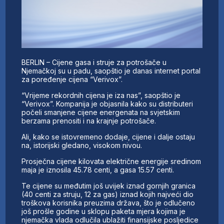
BERLIN – Cijene gasa i struje za potrošače u
Njemačkoj su u padu, saopštio je danas internet portal
za poređenje cijena “Verivox”.
“Vrijeme rekordnih cijena je iza nas”, saopštio je
“Verivox”. Kompanija je objasnila kako su distributeri
počeli smanjene cijene energenata na svjetskim
berzama prenositi i na krajnje potrošače.
Ali, kako se istovremeno dodaje, cijene i dalje ostaju
na, istorijski gledano, visokom nivou.
Prosječna cijene kilovata električne energije sredinom
maja je iznosila 45.78 centi, a gasa 15.57 centi.
Te cijene su međutim još uvijek iznad gornjih granica
(40 centi za struju, 12 za gas) iznad kojih najveći dio
troškova korisnika preuzima država, što je odlučeno
još prošle godine u sklopu paketa mjera kojima je
njemačka vlada odlučila ublažiti finansijske posljedice