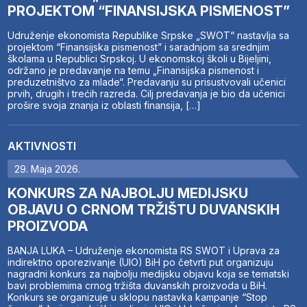
PROJEKTOM “FINANSIJSKA PISMENOST”
Udruženje ekonomista Republike Srpske „SWOT“ nastavlja sa
projektom “Finansijska pismenost” i saradnjom sa srednjim
školama u Republici Srpskoj. U ekonomskoj školi u Bijeljini,
održano je predavanje na temu „Finansijska pismenost i
preduzetništvo za mlade“. Predavanju su prisustvovali učenici
prvih, drugih i trećih razreda. Cilj predavanja je bio da učenici
prošire svoja znanja iz oblasti finansija, […]
AKTIVNOSTI
29. Maja 2026.
KONKURS ZA NAJBOLJU MEDIJSKU
OBJAVU O CRNOM TRŽIŠTU DUVANSKIH
PROIZVODA
BANJA LUKA – Udruženje ekonomista RS SWOT i Uprava za
indirektno oporezivanje (UIO) BiH po četvrti put organizuju
nagradni konkurs za najbolju medijsku objavu koja se tematski
bavi problemima crnog tržišta duvanskih proizvoda u BiH.
Konkurs se organizuje u sklopu nastavka kampanje “Stop