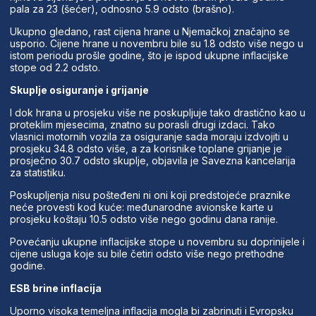
pala za 23 (šećer), odnosno 5.9 odsto (brašno).
Ukupno gledano, rast cijena hrane u Njemačkoj značajno se
usporio. Cijene hrane u novembru bile su 1.8 odsto više nego u
istom periodu prošle godine, što je ispod ukupne inflacijske
stope od 2.2 odsto.
Skuplje osiguranje i grijanje
I dok hrana u prosjeku više ne poskupljuje tako drastično kao u
proteklim mjesecima, znatno su porasli drugi izdaci. Tako
vlasnici motornih vozila za osiguranje sada moraju izdvojiti u
prosjeku 34.8 odsto više, a za korisnike toplane grijanje je
prosječno 30.7 odsto skuplje, objavila je Savezna kancelarija
za statistiku.
Poskupljenja nisu pošteđeni ni oni koji predstojeće praznike
neće provesti kod kuće: međunarodne avionske karte u
prosjeku koštaju 10.5 odsto više nego godinu dana ranije.
Povećanju ukupne inflacijske stope u novembru su doprinijele i
cijene usluga koje su bile četiri odsto više nego prethodne
godine.
ESB brine inflacija
Uporno visoka temeljna inflacija mogla bi zabrinuti i Evropsku