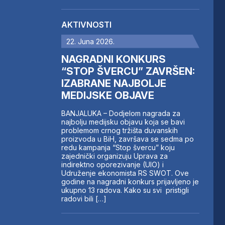
AKTIVNOSTI
22. Juna 2026.
NAGRADNI KONKURS
“STOP ŠVERCU” ZAVRŠEN:
IZABRANE NAJBOLJE
MEDIJSKE OBJAVE
BANJALUKA – Dodjelom nagrada za
najbolju medijsku objavu koja se bavi
problemom crnog tržišta duvanskih
proizvoda u BiH, završava se sedma po
redu kampanja “Stop švercu” koju
zajednički organizuju Uprava za
indirektno oporezivanje (UIO) i
Udruženje ekonomista RS SWOT. Ove
godine na nagradni konkurs prijavljeno je
ukupno 13 radova. Kako su svi pristigli
radovi bili […]