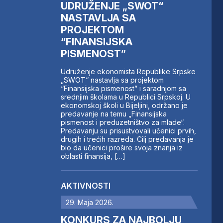
UDRUŽENJE „SWOT“
NASTAVLJA SA
PROJEKTOM
“FINANSIJSKA
PISMENOST”
Udruženje ekonomista Republike Srpske
„SWOT“ nastavlja sa projektom
“Finansijska pismenost” i saradnjom sa
srednjim školama u Republici Srpskoj. U
ekonomskoj školi u Bijeljini, održano je
predavanje na temu „Finansijska
pismenost i preduzetništvo za mlade“.
Predavanju su prisustvovali učenici prvih,
drugih i trećih razreda. Cilj predavanja je
bio da učenici prošire svoja znanja iz
oblasti finansija, […]
AKTIVNOSTI
29. Maja 2026.
KONKURS ZA NAJBOLJU