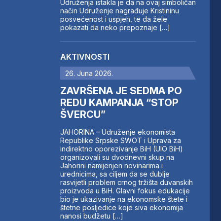
Udruženja istakla je da na ovaj simboličan
način Udruženje nagrađuje Kristininu
posvećenost i uspjeh, te da žele
pokazati da neko prepoznaje […]
AKTIVNOSTI
26. Juna 2026.
ZAVRŠENA JE SEDMA PO
REDU KAMPANJA “STOP
ŠVERCU”
JAHORINA – Udruženje ekonomista
Republike Srpske SWOT i Uprava za
indirektno oporezivanje BiH (UIO BiH)
organizovali su dvodnevni skup na
Jahorini namijenjen novinarima i
urednicima, sa ciljem da se dublje
rasvijetli problem crnog tržišta duvanskih
proizvoda u BiH. Glavni fokus edukacije
bio je ukazivanje na ekonomske štete i
štetne posljedice koje siva ekonomija
nanosi budžetu […]