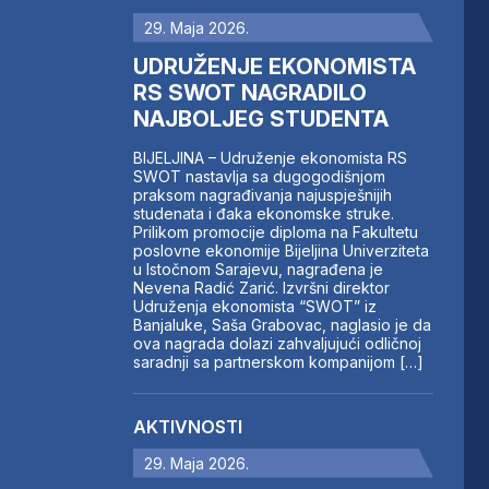
29. Maja 2026.
UDRUŽENJE EKONOMISTA
RS SWOT NAGRADILO
NAJBOLJEG STUDENTA
BIJELJINA – Udruženje ekonomista RS
SWOT nastavlja sa dugogodišnjom
praksom nagrađivanja najuspješnijih
studenata i đaka ekonomske struke.
Prilikom promocije diploma na Fakultetu
poslovne ekonomije Bijeljina Univerziteta
u Istočnom Sarajevu, nagrađena je
Nevena Radić Zarić. Izvršni direktor
Udruženja ekonomista “SWOT” iz
Banjaluke, Saša Grabovac, naglasio je da
ova nagrada dolazi zahvaljujući odličnoj
saradnji sa partnerskom kompanijom […]
AKTIVNOSTI
29. Maja 2026.