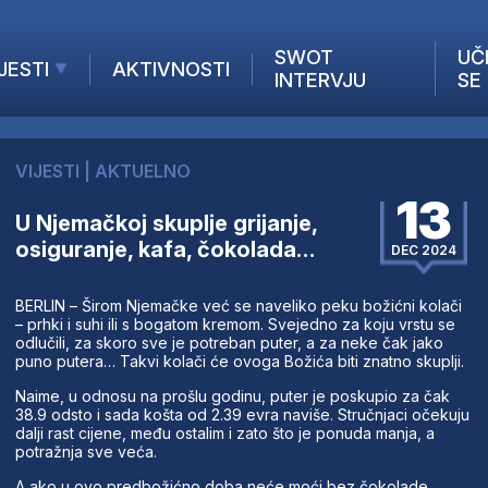
SWOT
UČ
JESTI
AKTIVNOSTI
INTERVJU
SE
AKTUELNO
ANALIZE
VIJESTI
|
AKTUELNO
KOMPANIJE
13
INANSIJE
U Njemačkoj skuplje grijanje,
osiguranje, kafa, čokolada…
Z STRANIH MEDIJA
DEC 2024
​BERLIN – Širom Njemačke već se naveliko peku božićni kolači
– prhki i suhi ili s bogatom kremom. Svejedno za koju vrstu se
odlučili, za skoro sve je potreban puter, a za neke čak jako
puno putera… Takvi kolači će ovoga Božića biti znatno skuplji.
Naime, u odnosu na prošlu godinu, puter je poskupio za čak
38.9 odsto i sada košta od 2.39 evra naviše. Stručnjaci očekuju
dalji rast cijene, među ostalim i zato što je ponuda manja, a
potražnja sve veća.
A ako u ovo predbožićno doba neće moći bez čokolade,