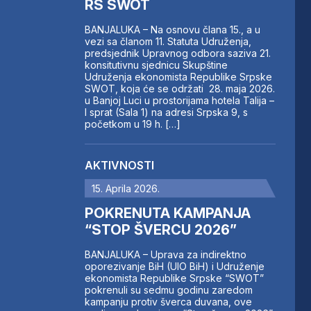
RS SWOT
BANJALUKA – Na osnovu člana 15., a u
vezi sa članom 11. Statuta Udruženja,
predsjednik Upravnog odbora saziva 21.
konsitutivnu sjednicu Skupštine
Udruženja ekonomista Republike Srpske
SWOT, koja će se održati 28. maja 2026.
u Banjoj Luci u prostorijama hotela Talija –
I sprat (Sala 1) na adresi Srpska 9, s
početkom u 19 h. […]
AKTIVNOSTI
15. Aprila 2026.
POKRENUTA KAMPANJA
“STOP ŠVERCU 2026”
BANJALUKA – Uprava za indirektno
oporezivanje BiH (UIO BiH) i Udruženje
ekonomista Republike Srpske “SWOT”
pokrenuli su sedmu godinu zaredom
kampanju protiv šverca duvana, ove