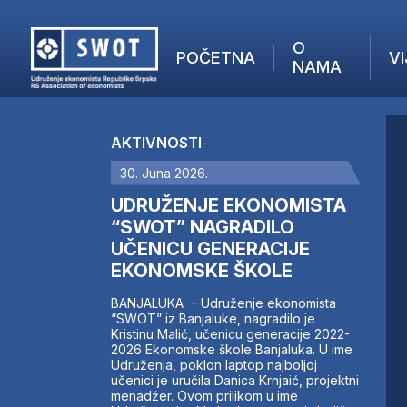
O
POČETNA
VI
NAMA
POČETNA
O NAMA
AKTIVNOSTI
VIJESTI
30. Juna 2026.
AKTUELNO
F
ANALIZE
UDRUŽENJE EKONOMISTA
I
KOMPANIJE
“SWOT” NAGRADILO
UČENICU GENERACIJE
FINANSIJE
EKONOMSKE ŠKOLE
IZ STRANIH MEDIJA
AKTIVNOSTI
BANJALUKA – Udruženje ekonomista
“SWOT” iz Banjaluke, nagradilo je
SWOT INTERVJU
Kristinu Malić, učenicu generacije 2022-
UČLANI SE
2026 Ekonomske škole Banjaluka. U ime
Udruženja, poklon laptop najboljoj
KONTAKT
učenici je uručila Danica Krnjaić, projektni
menadžer. Ovom prilikom u ime