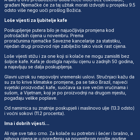
građani Njemačke će za taj užitak morati izdvojiti u prosjeku 9.5
odsto više nego uoči prošlog Božića.
Loše vijesti za ljubitelje kafe
Poskupljenje putera bilo je najuočljivija promjena kod
potrošačkih cijena u novembru. Prema
proračunima njemačke Savezne kancelarije za statistiku,
nijedan drugi proizvod nije zabilježio tako visok rast cijena.
Loše vijesti stižu i za one koji si kolače ne mogu zamisliti bez
šoljice kafe. Kafa je dostigla najvišu cijenu u zadnjih 50 godina,
a najavljuju se dalja poskupljenja.
Glavni uzrok su nepovoljni vremenski uslovi. Stručnjaci kažu da
su za to krive klimatske promjene, pa se tako Brazil, najveći
svjetski proizvođač kafe, suočava sa sve većim vrućinama i
sušom, a Vijetnam, koji je po proizvodnji na drugom mjestu,
pogađaju velike poplave.
Od namirnica su znatnije poskupjeli i maslinovo ulje (13.3 odsto)
i voćni sokovi (11.2 procenta).
Ima i dobrih vijesti…
Ali nije sve tako crno. Za kolače su potrebni i šećer i brašno, a
njihova cijena je u poređenju sa novembrom prošle godine