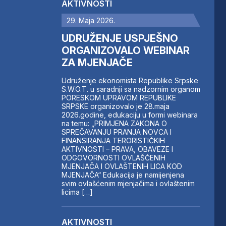
AKTIVNOSTI
29. Maja 2026.
UDRUŽENJE USPJEŠNO
ORGANIZOVALO WEBINAR
ZA MJENJAČE
Udruženje ekonomista Republike Srpske
S.W.O.T. u saradnji sa nadzornim organom
PORESKOM UPRAVOM REPUBLIKE
SRPSKE organizovalo je 28.maja
2026.godine, edukaciju u formi webinara
na temu: „PRIMJENA ZAKONA O
SPREČAVANJU PRANJA NOVCA I
FINANSIRANJA TERORISTIČKIH
AKTIVNOSTI – PRAVA, OBAVEZE I
ODGOVORNOSTI OVLAŠĆENIH
MJENJAČA I OVLAŠTENIH LICA KOD
MJENJAČA“ Edukacija je namijenjena
svim ovlašćenim mjenjačima i ovlaštenim
licima […]
AKTIVNOSTI