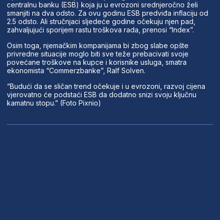
centralnu banku (ESB) koja ju u evrozoni srednjeročno želi
smanjiti na dva odsto. Za ovu godinu ESB predviđa inflaciju od
2.5 odsto. Ali stručnjaci sljedeće godine očekuju njen pad,
zahvaljujući sporijem rastu troškova rada, prenosi “Index”.
Osim toga, njemačkim kompanijama bi zbog slabe opšte
privredne situacije moglo biti sve teže prebacivati svoje
povećane troškove na kupce i korisnike usluga, smatra
ekonomista “Commerzbanke”, Ralf Solven.
“Budući da se sličan trend očekuje i u evrozoni, razvoj cijena
vjerovatno će podstaći ESB da dodatno snizi svoju ključnu
kamatnu stopu.” (Foto Pixnio)