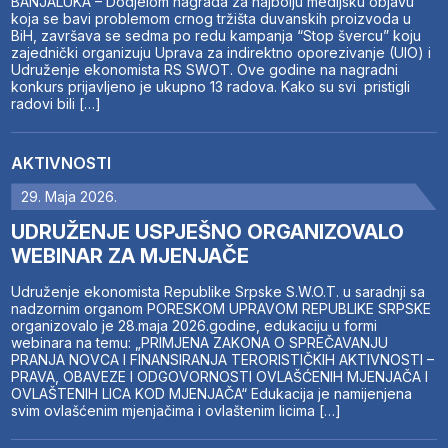
BANJALUKA – Dodjelom nagrada za najbolju medijsku objavu
koja se bavi problemom crnog tržišta duvanskih proizvoda u
BiH, završava se sedma po redu kampanja “Stop švercu” koju
zajednički organizuju Uprava za indirektno oporezivanje (UIO) i
Udruženje ekonomista RS SWOT. Ove godine na nagradni
konkurs prijavljeno je ukupno 13 radova. Kako su svi pristigli
radovi bili […]
AKTIVNOSTI
29. Maja 2026.
UDRUŽENJE USPJEŠNO ORGANIZOVALO
WEBINAR ZA MJENJAČE
Udruženje ekonomista Republike Srpske S.W.O.T. u saradnji sa
nadzornim organom PORESKOM UPRAVOM REPUBLIKE SRPSKE
organizovalo je 28.maja 2026.godine, edukaciju u formi
webinara na temu: „PRIMJENA ZAKONA O SPREČAVANJU
PRANJA NOVCA I FINANSIRANJA TERORISTIČKIH AKTIVNOSTI –
PRAVA, OBAVEZE I ODGOVORNOSTI OVLAŠĆENIH MJENJAČA I
OVLAŠTENIH LICA KOD MJENJAČA“ Edukacija je namijenjena
svim ovlašćenim mjenjačima i ovlaštenim licima […]