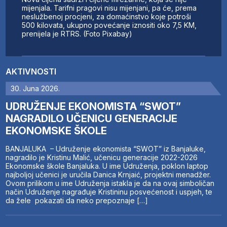
mijenjala. Tarifni pragovi nisu mijenjani, pa će, prema
neslužbenoj procjeni, za domaćinstvo koje potroši
500 kilovata, ukupno povećanje iznositi oko 7,5 KM,
prenijela je RTRS. (Foto Pixabay)
AKTIVNOSTI
30. Juna 2026.
UDRUŽENJE EKONOMISTA “SWOT”
NAGRADILO UČENICU GENERACIJE
EKONOMSKE ŠKOLE
BANJALUKA – Udruženje ekonomista “SWOT” iz Banjaluke,
nagradilo je Kristinu Malić, učenicu generacije 2022-2026
Ekonomske škole Banjaluka. U ime Udruženja, poklon laptop
najboljoj učenici je uručila Danica Krnjaić, projektni menadžer.
Ovom prilikom u ime Udruženja istakla je da na ovaj simboličan
način Udruženje nagrađuje Kristininu posvećenost i uspjeh, te
da žele pokazati da neko prepoznaje […]