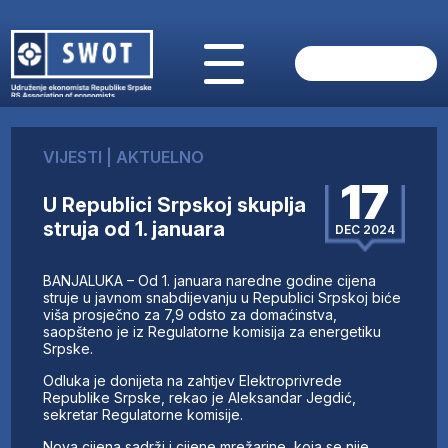
POČETNA
O NAMA
VIJESTI
|
AKTUELNO
VIJESTI
17
AKTUELNO
U Republici Srpskoj skuplja
ANALIZE
struja od 1. januara
DEC 2024
KOMPANIJE
FINANSIJE
BANJALUKA – Od 1. januara naredne godine cijena
IZ STRANIH MEDIJA
struje u javnom snabdijevanju u Republici Srpskoj biće
viša prosječno za 7,9 odsto za domaćinstva,
AKTIVNOSTI
saopšteno je iz Regulatorne komisija za energetiku
Srpske.
SWOT INTERVJU
UČLANI SE
Odluka je donijeta na zahtjev Elektroprivrede
Republike Srpske, rekao je Aleksandar Јegdić,
KONTAKT
sekretar Regulatorne komisije.
Nova cijena sadrži i cijene mrežarine, koja se nije