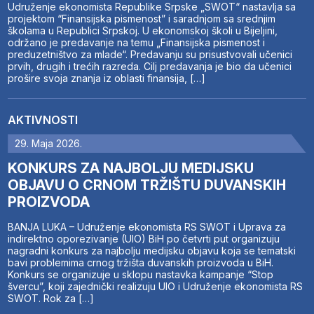
Udruženje ekonomista Republike Srpske „SWOT“ nastavlja sa
projektom “Finansijska pismenost” i saradnjom sa srednjim
školama u Republici Srpskoj. U ekonomskoj školi u Bijeljini,
održano je predavanje na temu „Finansijska pismenost i
preduzetništvo za mlade“. Predavanju su prisustvovali učenici
prvih, drugih i trećih razreda. Cilj predavanja je bio da učenici
prošire svoja znanja iz oblasti finansija, […]
AKTIVNOSTI
29. Maja 2026.
KONKURS ZA NAJBOLJU MEDIJSKU
OBJAVU O CRNOM TRŽIŠTU DUVANSKIH
PROIZVODA
BANJA LUKA – Udruženje ekonomista RS SWOT i Uprava za
indirektno oporezivanje (UIO) BiH po četvrti put organizuju
nagradni konkurs za najbolju medijsku objavu koja se tematski
bavi problemima crnog tržišta duvanskih proizvoda u BiH.
Konkurs se organizuje u sklopu nastavka kampanje “Stop
švercu”, koji zajednički realizuju UIO i Udruženje ekonomista RS
SWOT. Rok za […]