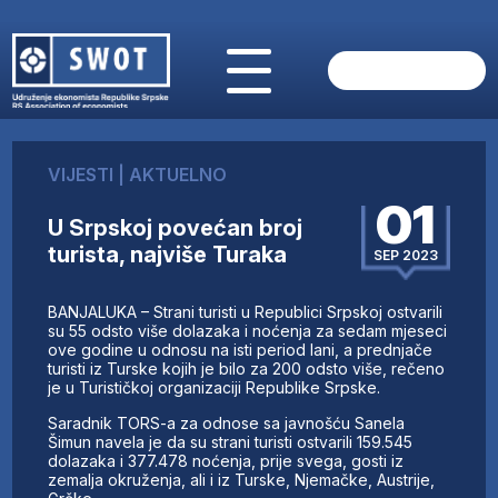
POČETNA
O NAMA
VIJESTI
|
AKTUELNO
VIJESTI
01
AKTUELNO
U Srpskoj povećan broj
ANALIZE
turista, najviše Turaka
SEP 2023
KOMPANIJE
FINANSIJE
BANJALUKA – Strani turisti u Republici Srpskoj ostvarili
IZ STRANIH MEDIJA
su 55 odsto više dolazaka i noćenja za sedam mjeseci
ove godine u odnosu na isti period lani, a prednjače
AKTIVNOSTI
turisti iz Turske kojih je bilo za 200 odsto više, rečeno
je u Turističkoj organizaciji Republike Srpske.
SWOT INTERVJU
UČLANI SE
Saradnik TORS-a za odnose sa javnošću Sanela
Šimun navela je da su strani turisti ostvarili 159.545
KONTAKT
dolazaka i 377.478 noćenja, prije svega, gosti iz
zemalja okruženja, ali i iz Turske, Njemačke, Austrije,