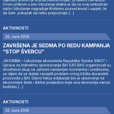
Ovom prilikom u ime Udruženja istakla je da na ovaj simboličan
način Udruženje nagrađuje Kristininu posvećenost i uspjeh, te
da žele pokazati da neko prepoznaje […]
AKTIVNOSTI
26. Juna 2026.
ZAVRŠENA JE SEDMA PO REDU KAMPANJA
“STOP ŠVERCU”
JAHORINA – Udruženje ekonomista Republike Srpske SWOT i
Uprava za indirektno oporezivanje BiH (UIO BiH) organizovali su
dvodnevni skup na Jahorini namijenjen novinarima i urednicima,
sa ciljem da se dublje rasvijetli problem crnog tržišta duvanskih
proizvoda u BiH. Glavni fokus edukacije bio je ukazivanje na
ekonomske štete i štetne posljedice koje siva ekonomija nanosi
budžetu […]
AKTIVNOSTI
22. Juna 2026.