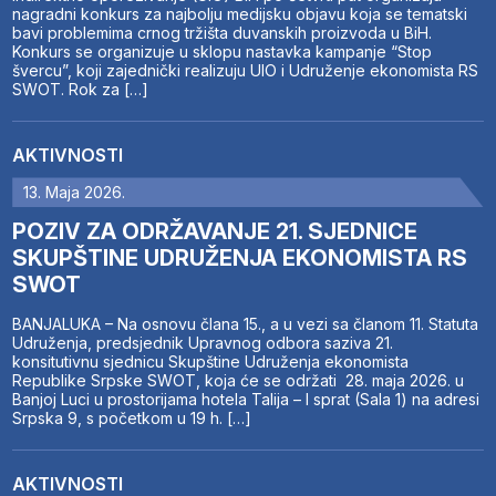
nagradni konkurs za najbolju medijsku objavu koja se tematski
bavi problemima crnog tržišta duvanskih proizvoda u BiH.
Konkurs se organizuje u sklopu nastavka kampanje “Stop
švercu”, koji zajednički realizuju UIO i Udruženje ekonomista RS
SWOT. Rok za […]
AKTIVNOSTI
13. Maja 2026.
POZIV ZA ODRŽAVANJE 21. SJEDNICE
SKUPŠTINE UDRUŽENJA EKONOMISTA RS
SWOT
BANJALUKA – Na osnovu člana 15., a u vezi sa članom 11. Statuta
Udruženja, predsjednik Upravnog odbora saziva 21.
konsitutivnu sjednicu Skupštine Udruženja ekonomista
Republike Srpske SWOT, koja će se održati 28. maja 2026. u
Banjoj Luci u prostorijama hotela Talija – I sprat (Sala 1) na adresi
Srpska 9, s početkom u 19 h. […]
AKTIVNOSTI