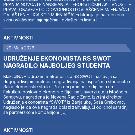
PRANJA NOVCA I FINANSIRANJA TERORISTIČKIH AKTIVNOSTI –
PRAVA, OBAVEZE I ODGOVORNOSTI OVLAŠĆENIH MJENJAČA I
OVLAŠTENIH LICA KOD MJENJAČA“ Edukacija je namijenjena
svim ovlašćenim mjenjačima i ovlaštenim licima […]
AKTIVNOSTI
29. Maja 2026.
UDRUŽENJE EKONOMISTA RS SWOT
NAGRADILO NAJBOLJEG STUDENTA
BIJELJINA – Udruženje ekonomista RS SWOT nastavlja sa
dugogodišnjom praksom nagrađivanja najuspješnijih studenata i
đaka ekonomske struke. Prilikom promocije diploma na
Fakultetu poslovne ekonomije Bijeljina Univerziteta u Istočnom
Sarajevu, nagrađena je Nevena Radić Zarić. Izvršni direktor
Udruženja ekonomista “SWOT” iz Banjaluke, Saša Grabovac,
naglasio je da ova nagrada dolazi zahvaljujući odličnoj saradnji
sa partnerskom kompanijom […]
AKTIVNOSTI