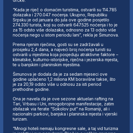
Grčke.
“Kada je riječ o domaćim turistima, ostvarili su 114.785
dolazaka i 270.047 noćenja. Ukupno, Republiku
Srpsku je od januara do jula ove godine posjetilo
274.330 turista, koji su ostvarili 647.525 noćenja i to je
za 15 odsto više dolazaka, odnosno za 13 odsto više
noćenja nego u istom periodu lani”, rekla je Šimunova.
Prema njenim riječima, gosti su se zadržavali u
prosjeku 2,4 dana, a najveći broj noćenja turisti su
ostvarili u mjestima koja posjeduju atraktivne faktore –
klimatske, kulturno-istorijske, riječna i jezerska mjesta,
te u banjskim i planinskim mjestima.
Šimunova je dodala da je za sedam mjeseci ove
godine uplaćeno 1,2 miliona KM boravišne takse, što
je za 20,19 odsto više u odnosu za isti period
prethodne godine.
Ona je navela da je ove sezone aktuelan rafting na
Tari, Vrbasu i Uni, mnogobrojne manifestacije, zatim
obilazak via ferate “Sokolov put” na Romaniji, ali i
nacionalni parkovi, banjska i planinska mjesta i vjerski
turizam.
“Mnogi hoteli nemaju kongresne sale, a taj vid turizma