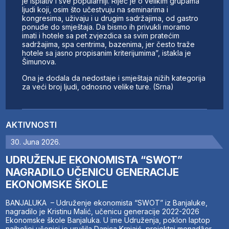
je isplativ i sve popularniji. Riječ je o velikim grupama
ljudi koji, osim što učestvuju na seminarima i
kongresima, uživaju i u drugim sadržajima, od gastro
ponude do smještaja. Da bismo ih privukli moramo
imati i hotele sa pet zvjezdica sa svim pratećim
sadržajima, spa centrima, bazenima, jer često traže
hotele sa jasno propisanim kriterijumima”, istakla je
Šimunova.
Ona je dodala da nedostaje i smještaja nižih kategorija
za veći broj ljudi, odnosno velike ture. (Srna)
AKTIVNOSTI
30. Juna 2026.
UDRUŽENJE EKONOMISTA “SWOT”
NAGRADILO UČENICU GENERACIJE
EKONOMSKE ŠKOLE
BANJALUKA – Udruženje ekonomista “SWOT” iz Banjaluke,
nagradilo je Kristinu Malić, učenicu generacije 2022-2026
Ekonomske škole Banjaluka. U ime Udruženja, poklon laptop
najboljoj učenici je uručila Danica Krnjaić, projektni menadžer.