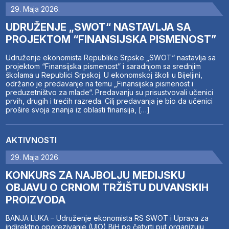
29. Maja 2026.
UDRUŽENJE „SWOT“ NASTAVLJA SA
PROJEKTOM “FINANSIJSKA PISMENOST”
Udruženje ekonomista Republike Srpske „SWOT“ nastavlja sa
projektom “Finansijska pismenost” i saradnjom sa srednjim
školama u Republici Srpskoj. U ekonomskoj školi u Bijeljini,
održano je predavanje na temu „Finansijska pismenost i
preduzetništvo za mlade“. Predavanju su prisustvovali učenici
prvih, drugih i trećih razreda. Cilj predavanja je bio da učenici
prošire svoja znanja iz oblasti finansija, […]
AKTIVNOSTI
29. Maja 2026.
KONKURS ZA NAJBOLJU MEDIJSKU
OBJAVU O CRNOM TRŽIŠTU DUVANSKIH
PROIZVODA
BANJA LUKA – Udruženje ekonomista RS SWOT i Uprava za
indirektno oporezivanje (UIO) BiH po četvrti put organizuju