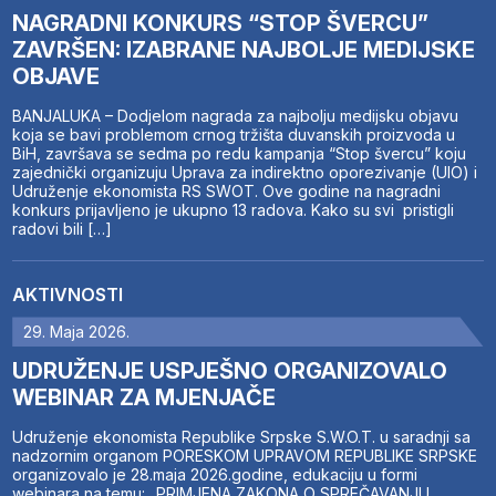
NAGRADNI KONKURS “STOP ŠVERCU”
ZAVRŠEN: IZABRANE NAJBOLJE MEDIJSKE
OBJAVE
BANJALUKA – Dodjelom nagrada za najbolju medijsku objavu
koja se bavi problemom crnog tržišta duvanskih proizvoda u
BiH, završava se sedma po redu kampanja “Stop švercu” koju
zajednički organizuju Uprava za indirektno oporezivanje (UIO) i
Udruženje ekonomista RS SWOT. Ove godine na nagradni
konkurs prijavljeno je ukupno 13 radova. Kako su svi pristigli
radovi bili […]
AKTIVNOSTI
29. Maja 2026.
UDRUŽENJE USPJEŠNO ORGANIZOVALO
WEBINAR ZA MJENJAČE
Udruženje ekonomista Republike Srpske S.W.O.T. u saradnji sa
nadzornim organom PORESKOM UPRAVOM REPUBLIKE SRPSKE
organizovalo je 28.maja 2026.godine, edukaciju u formi
webinara na temu: „PRIMJENA ZAKONA O SPREČAVANJU