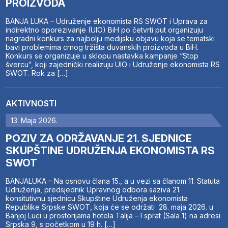
PROIZVODA
BANJA LUKA – Udruženje ekonomista RS SWOT i Uprava za
indirektno oporezivanje (UIO) BiH po četvrti put organizuju
nagradni konkurs za najbolju medijsku objavu koja se tematski
bavi problemima crnog tržišta duvanskih proizvoda u BiH.
Konkurs se organizuje u sklopu nastavka kampanje “Stop
švercu”, koji zajednički realizuju UIO i Udruženje ekonomista RS
SWOT. Rok za […]
AKTIVNOSTI
13. Maja 2026.
POZIV ZA ODRŽAVANJE 21. SJEDNICE
SKUPŠTINE UDRUŽENJA EKONOMISTA RS
SWOT
BANJALUKA – Na osnovu člana 15., a u vezi sa članom 11. Statuta
Udruženja, predsjednik Upravnog odbora saziva 21.
konsitutivnu sjednicu Skupštine Udruženja ekonomista
Republike Srpske SWOT, koja će se održati 28. maja 2026. u
Banjoj Luci u prostorijama hotela Talija – I sprat (Sala 1) na adresi
Srpska 9, s početkom u 19 h. […]