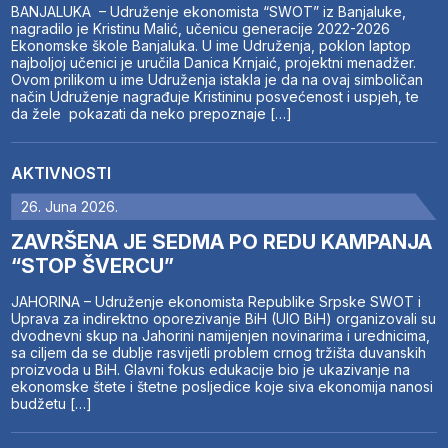
BANJALUKA – Udruženje ekonomista “SWOT” iz Banjaluke,
nagradilo je Kristinu Malić, učenicu generacije 2022-2026
Ekonomske škole Banjaluka. U ime Udruženja, poklon laptop
najboljoj učenici je uručila Danica Krnjaić, projektni menadžer.
Ovom prilikom u ime Udruženja istakla je da na ovaj simboličan
način Udruženje nagrađuje Kristininu posvećenost i uspjeh, te
da žele pokazati da neko prepoznaje […]
AKTIVNOSTI
26. Juna 2026.
ZAVRŠENA JE SEDMA PO REDU KAMPANJA
“STOP ŠVERCU”
JAHORINA – Udruženje ekonomista Republike Srpske SWOT i
Uprava za indirektno oporezivanje BiH (UIO BiH) organizovali su
dvodnevni skup na Jahorini namijenjen novinarima i urednicima,
sa ciljem da se dublje rasvijetli problem crnog tržišta duvanskih
proizvoda u BiH. Glavni fokus edukacije bio je ukazivanje na
ekonomske štete i štetne posljedice koje siva ekonomija nanosi
budžetu […]