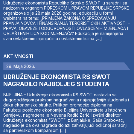
Udruženje ekonomista Republike Srpske S.W.O.T. u saradnji sa
nadzornim organom PORESKOM UPRAVOM REPUBLIKE SRPSKE
organizovalo je 28.maja 2026.godine, edukaciju u formi
webinara na temu: „PRIMJENA ZAKONA O SPREČAVANJU
PRANJA NOVCA I FINANSIRANJA TERORISTIČKIH AKTIVNOSTI –
PRAVA, OBAVEZE I ODGOVORNOSTI OVLAŠĆENIH MJENJAČA I
OVLAŠTENIH LICA KOD MJENJAČA“ Edukacija je namijenjena
svim ovlašćenim mjenjačima i ovlaštenim licima […]
AKTIVNOSTI
29. Maja 2026.
UDRUŽENJE EKONOMISTA RS SWOT
NAGRADILO NAJBOLJEG STUDENTA
BIJELJINA – Udruženje ekonomista RS SWOT nastavlja sa
dugogodišnjom praksom nagrađivanja najuspješnijih studenata i
đaka ekonomske struke. Prilikom promocije diploma na
Fakultetu poslovne ekonomije Bijeljina Univerziteta u Istočnom
Sarajevu, nagrađena je Nevena Radić Zarić. Izvršni direktor
Udruženja ekonomista “SWOT” iz Banjaluke, Saša Grabovac,
naglasio je da ova nagrada dolazi zahvaljujući odličnoj saradnji
sa partnerskom kompanijom […]