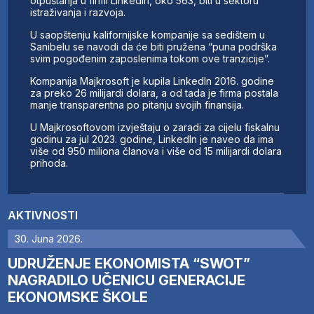
otpuštanja u firmi LinkedIn, oko 563, biti u sektoru
istraživanja i razvoja.
U saopštenju kalifornijske kompanije sa sedištem u
Sanibelu se navodi da će biti pružena “puna podrška
svim pogođenim zaposlenima tokom ove tranzicije”.
Kompanija Majkrosoft je kupila LinkedIn 2016. godine
za preko 26 milijardi dolara, a od tada je firma postala
manje transparentna po pitanju svojih finansija.
U Majkrosoftovom izvještaju o zaradi za cijelu fiskalnu
godinu za jul 2023. godine, LinkedIn je naveo da ima
više od 950 miliona članova i više od 15 milijardi dolara
prihoda.
AKTIVNOSTI
30. Juna 2026.
UDRUŽENJE EKONOMISTA “SWOT”
NAGRADILO UČENICU GENERACIJE
EKONOMSKE ŠKOLE