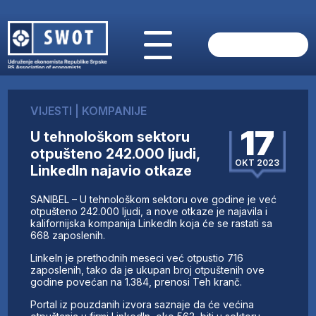
POČETNA
O NAMA
VIJESTI
|
KOMPANIJE
VIJESTI
17
U tehnološkom sektoru
AKTUELNO
otpušteno 242.000 ljudi,
ANALIZE
OKT 2023
LinkedIn najavio otkaze
KOMPANIJE
FINANSIJE
SANIBEL – U tehnološkom sektoru ove godine je već
IZ STRANIH MEDIJA
otpušteno 242.000 ljudi, a nove otkaze je najavila i
kalifornijska kompanija LinkedIn koja će se rastati sa
AKTIVNOSTI
668 zaposlenih.
SWOT INTERVJU
LinkeIn je prethodnih meseci već otpustio 716
UČLANI SE
zaposlenih, tako da je ukupan broj otpuštenih ove
godine povećan na 1.384, prenosi Teh kranč.
KONTAKT
Portal iz pouzdanih izvora saznaje da će većina