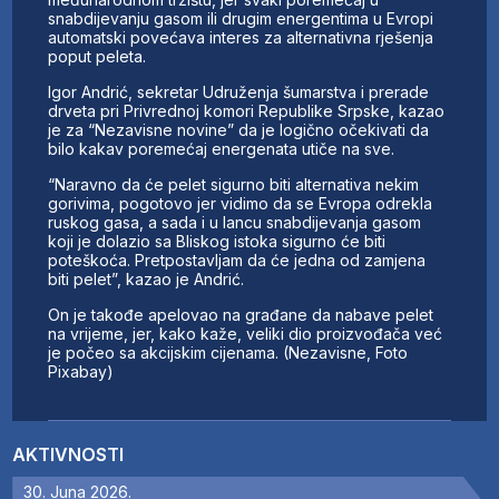
snabdijevanju gasom ili drugim energentima u Evropi
automatski povećava interes za alternativna rješenja
poput peleta.
Igor Andrić, sekretar Udruženja šumarstva i prerade
drveta pri Privrednoj komori Republike Srpske, kazao
je za “Nezavisne novine” da je logično očekivati da
bilo kakav poremećaj energenata utiče na sve.
“Naravno da će pelet sigurno biti alternativa nekim
gorivima, pogotovo jer vidimo da se Evropa odrekla
ruskog gasa, a sada i u lancu snabdijevanja gasom
koji je dolazio sa Bliskog istoka sigurno će biti
poteškoća. Pretpostavljam da će jedna od zamjena
biti pelet”, kazao je Andrić.
On je takođe apelovao na građane da nabave pelet
na vrijeme, jer, kako kaže, veliki dio proizvođača već
je počeo sa akcijskim cijenama. (Nezavisne, Foto
Pixabay)
AKTIVNOSTI
30. Juna 2026.