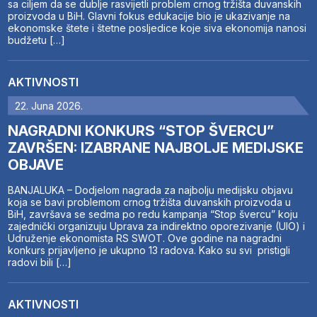
sa ciljem da se dublje rasvijetli problem crnog tržišta duvanskih
proizvoda u BiH. Glavni fokus edukacije bio je ukazivanje na
ekonomske štete i štetne posljedice koje siva ekonomija nanosi
budžetu […]
AKTIVNOSTI
22. Juna 2026.
NAGRADNI KONKURS “STOP ŠVERCU”
ZAVRŠEN: IZABRANE NAJBOLJE MEDIJSKE
OBJAVE
BANJALUKA – Dodjelom nagrada za najbolju medijsku objavu
koja se bavi problemom crnog tržišta duvanskih proizvoda u
BiH, završava se sedma po redu kampanja “Stop švercu” koju
zajednički organizuju Uprava za indirektno oporezivanje (UIO) i
Udruženje ekonomista RS SWOT. Ove godine na nagradni
konkurs prijavljeno je ukupno 13 radova. Kako su svi pristigli
radovi bili […]
AKTIVNOSTI