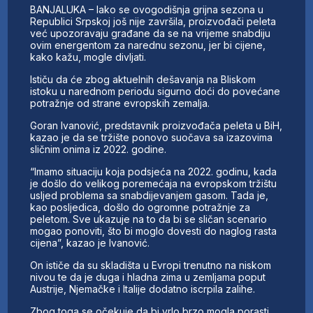
BANJALUKA – Iako se ovogodišnja grijna sezona u
Republici Srpskoj još nije završila, proizvođači peleta
već upozoravaju građane da se na vrijeme snabdiju
ovim energentom za narednu sezonu, jer bi cijene,
kako kažu, mogle divljati.
Ističu da će zbog aktuelnih dešavanja na Bliskom
istoku u narednom periodu sigurno doći do povećane
potražnje od strane evropskih zemalja.
Goran Ivanović, predstavnik proizvođača peleta u BiH,
kazao je da se tržište ponovo suočava sa izazovima
sličnim onima iz 2022. godine.
“Imamo situaciju koja podsjeća na 2022. godinu, kada
je došlo do velikog poremećaja na evropskom tržištu
usljed problema sa snabdijevanjem gasom. Tada je,
kao posljedica, došlo do ogromne potražnje za
peletom. Sve ukazuje na to da bi se sličan scenario
mogao ponoviti, što bi moglo dovesti do naglog rasta
cijena”, kazao je Ivanović.
On ističe da su skladišta u Evropi trenutno na niskom
nivou te da je duga i hladna zima u zemljama poput
Austrije, Njemačke i Italije dodatno iscrpila zalihe.
Zbog toga se očekuje da bi vrlo brzo mogla porasti