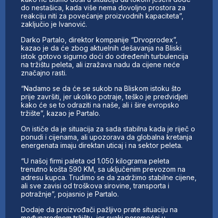
do nestašica, kada više nema dovoljno prostora za
reakciju niti za povećanje proizvodnih kapaciteta”,
zaključio je Ivanović.
Darko Partalo, direktor kompanije “Drvoprodex”,
kazao je da će zbog aktuelnih dešavanja na Bliski
istok gotovo sigurno doći do određenih turbulencija
na tržištu peleta, ali izražava nadu da cijene neće
značajno rasti.
“Nadamo se da će se sukob na Bliskom istoku što
prije završiti, jer ukoliko potraje, teško je predvidjeti
kako će se to odraziti na naše, ali i šire evropsko
tržište”, kazao je Partalo.
On ističe da je situacija za sada stabilna kada je riječ o
ponudi i cijenama, ali upozorava da globalna kretanja
energenata imaju direktan uticaj i na sektor peleta.
“U našoj firmi paleta od 1.050 kilograma peleta
trenutno košta 590 KM, sa uključenim prevozom na
adresu kupca. Trudimo se da zadržimo stabilne cijene,
ali sve zavisi od troškova sirovine, transporta i
potražnje”, pojasnio je Partalo.
Dodaje da proizvođači pažljivo prate situaciju na
međunarodnom tržištu, jer svaki poremećaj u