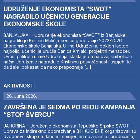
UDRUŽENJE EKONOMISTA “SWOT”
NAGRADILO UČENICU GENERACIJE
EKONOMSKE ŠKOLE
BANJALUKA – Udruženje ekonomista “SWOT” iz Banjaluke,
nagradilo je Kristinu Malić, učenicu generacije 2022-2026
Ekonomske škole Banjaluka. U ime Udruženja, poklon laptop
najboljoj učenici je uručila Danica Krnjaić, projektni menadžer.
Ovom prilikom u ime Udruženja istakla je da na ovaj simboličan
način Udruženje nagrađuje Kristininu posvećenost i uspjeh, te
da žele pokazati da neko prepoznaje […]
AKTIVNOSTI
26. Juna 2026.
ZAVRŠENA JE SEDMA PO REDU KAMPANJA
“STOP ŠVERCU”
JAHORINA – Udruženje ekonomista Republike Srpske SWOT i
Uprava za indirektno oporezivanje BiH (UIO BiH) organizovali su
dvodnevni skup na Jahorini namijenjen novinarima i urednicima,