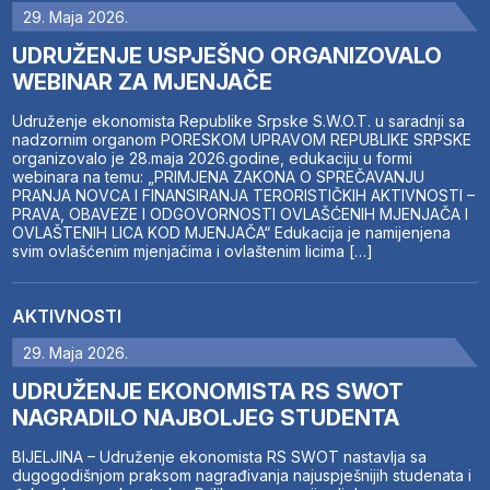
29. Maja 2026.
UDRUŽENJE USPJEŠNO ORGANIZOVALO
WEBINAR ZA MJENJAČE
Udruženje ekonomista Republike Srpske S.W.O.T. u saradnji sa
nadzornim organom PORESKOM UPRAVOM REPUBLIKE SRPSKE
organizovalo je 28.maja 2026.godine, edukaciju u formi
webinara na temu: „PRIMJENA ZAKONA O SPREČAVANJU
PRANJA NOVCA I FINANSIRANJA TERORISTIČKIH AKTIVNOSTI –
PRAVA, OBAVEZE I ODGOVORNOSTI OVLAŠĆENIH MJENJAČA I
OVLAŠTENIH LICA KOD MJENJAČA“ Edukacija je namijenjena
svim ovlašćenim mjenjačima i ovlaštenim licima […]
AKTIVNOSTI
29. Maja 2026.
UDRUŽENJE EKONOMISTA RS SWOT
NAGRADILO NAJBOLJEG STUDENTA
BIJELJINA – Udruženje ekonomista RS SWOT nastavlja sa
dugogodišnjom praksom nagrađivanja najuspješnijih studenata i