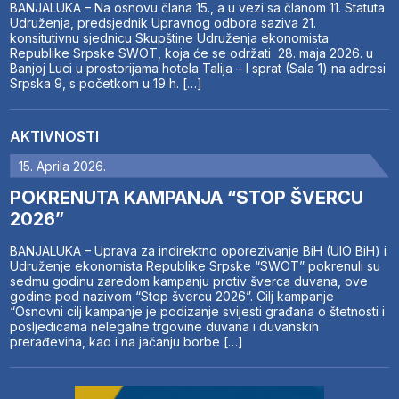
BANJALUKA – Na osnovu člana 15., a u vezi sa članom 11. Statuta
Udruženja, predsjednik Upravnog odbora saziva 21.
konsitutivnu sjednicu Skupštine Udruženja ekonomista
Republike Srpske SWOT, koja će se održati 28. maja 2026. u
Banjoj Luci u prostorijama hotela Talija – I sprat (Sala 1) na adresi
Srpska 9, s početkom u 19 h. […]
AKTIVNOSTI
15. Aprila 2026.
POKRENUTA KAMPANJA “STOP ŠVERCU
2026”
BANJALUKA – Uprava za indirektno oporezivanje BiH (UIO BiH) i
Udruženje ekonomista Republike Srpske “SWOT” pokrenuli su
sedmu godinu zaredom kampanju protiv šverca duvana, ove
godine pod nazivom “Stop švercu 2026”. Cilj kampanje
“Osnovni cilj kampanje je podizanje svijesti građana o štetnosti i
posljedicama nelegalne trgovine duvana i duvanskih
prerađevina, kao i na jačanju borbe […]