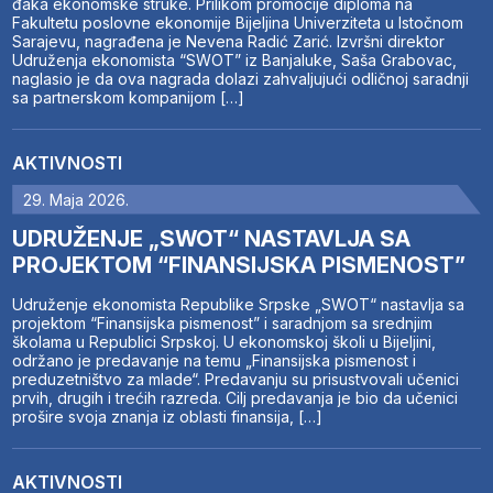
đaka ekonomske struke. Prilikom promocije diploma na
Fakultetu poslovne ekonomije Bijeljina Univerziteta u Istočnom
Sarajevu, nagrađena je Nevena Radić Zarić. Izvršni direktor
Udruženja ekonomista “SWOT” iz Banjaluke, Saša Grabovac,
naglasio je da ova nagrada dolazi zahvaljujući odličnoj saradnji
sa partnerskom kompanijom […]
AKTIVNOSTI
29. Maja 2026.
UDRUŽENJE „SWOT“ NASTAVLJA SA
PROJEKTOM “FINANSIJSKA PISMENOST”
Udruženje ekonomista Republike Srpske „SWOT“ nastavlja sa
projektom “Finansijska pismenost” i saradnjom sa srednjim
školama u Republici Srpskoj. U ekonomskoj školi u Bijeljini,
održano je predavanje na temu „Finansijska pismenost i
preduzetništvo za mlade“. Predavanju su prisustvovali učenici
prvih, drugih i trećih razreda. Cilj predavanja je bio da učenici
prošire svoja znanja iz oblasti finansija, […]
AKTIVNOSTI