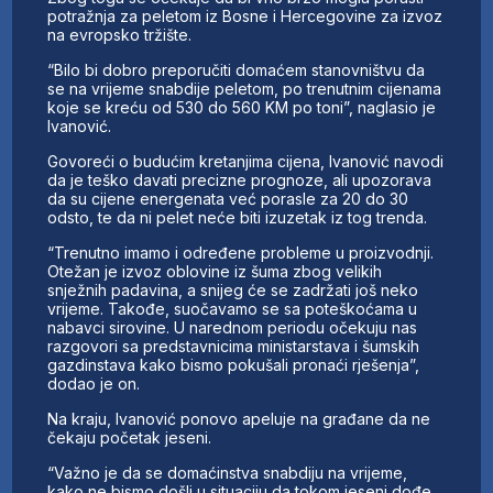
potražnja za peletom iz Bosne i Hercegovine za izvoz
na evropsko tržište.
“Bilo bi dobro preporučiti domaćem stanovništvu da
se na vrijeme snabdije peletom, po trenutnim cijenama
koje se kreću od 530 do 560 KM po toni”, naglasio je
Ivanović.
Govoreći o budućim kretanjima cijena, Ivanović navodi
da je teško davati precizne prognoze, ali upozorava
da su cijene energenata već porasle za 20 do 30
odsto, te da ni pelet neće biti izuzetak iz tog trenda.
“Trenutno imamo i određene probleme u proizvodnji.
Otežan je izvoz oblovine iz šuma zbog velikih
snježnih padavina, a snijeg će se zadržati još neko
vrijeme. Takođe, suočavamo se sa poteškoćama u
nabavci sirovine. U narednom periodu očekuju nas
razgovori sa predstavnicima ministarstava i šumskih
gazdinstava kako bismo pokušali pronaći rješenja”,
dodao je on.
Na kraju, Ivanović ponovo apeluje na građane da ne
čekaju početak jeseni.
“Važno je da se domaćinstva snabdiju na vrijeme,
kako ne bismo došli u situaciju da tokom jeseni dođe