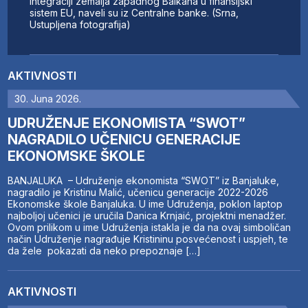
integraciji zemalja zapadnog Balkana u finansijski
sistem EU, naveli su iz Centralne banke. (Srna,
Ustupljena fotografija)
AKTIVNOSTI
30. Juna 2026.
UDRUŽENJE EKONOMISTA “SWOT”
NAGRADILO UČENICU GENERACIJE
EKONOMSKE ŠKOLE
BANJALUKA – Udruženje ekonomista “SWOT” iz Banjaluke,
nagradilo je Kristinu Malić, učenicu generacije 2022-2026
Ekonomske škole Banjaluka. U ime Udruženja, poklon laptop
najboljoj učenici je uručila Danica Krnjaić, projektni menadžer.
Ovom prilikom u ime Udruženja istakla je da na ovaj simboličan
način Udruženje nagrađuje Kristininu posvećenost i uspjeh, te
da žele pokazati da neko prepoznaje […]
AKTIVNOSTI