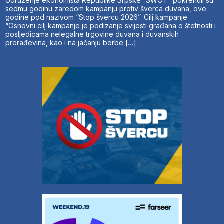
Udruženje ekonomista Republike Srpske “SWOT” pokrenuli su
sedmu godinu zaredom kampanju protiv šverca duvana, ove
godine pod nazivom “Stop švercu 2026”. Cilj kampanje
“Osnovni cilj kampanje je podizanje svijesti građana o štetnosti i
posljedicama nelegalne trgovine duvana i duvanskih
prerađevina, kao i na jačanju borbe […]