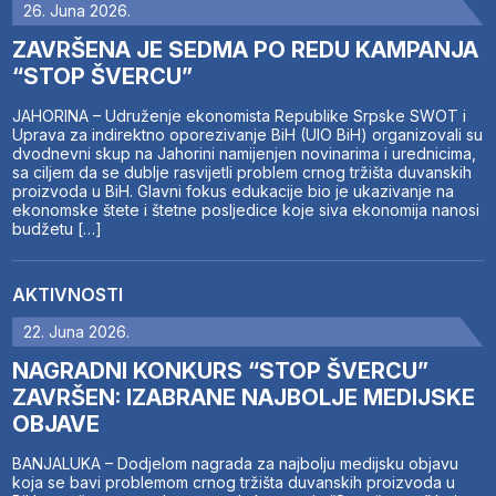
26. Juna 2026.
ZAVRŠENA JE SEDMA PO REDU KAMPANJA
“STOP ŠVERCU”
JAHORINA – Udruženje ekonomista Republike Srpske SWOT i
Uprava za indirektno oporezivanje BiH (UIO BiH) organizovali su
dvodnevni skup na Jahorini namijenjen novinarima i urednicima,
sa ciljem da se dublje rasvijetli problem crnog tržišta duvanskih
proizvoda u BiH. Glavni fokus edukacije bio je ukazivanje na
ekonomske štete i štetne posljedice koje siva ekonomija nanosi
budžetu […]
AKTIVNOSTI
22. Juna 2026.
NAGRADNI KONKURS “STOP ŠVERCU”
ZAVRŠEN: IZABRANE NAJBOLJE MEDIJSKE
OBJAVE
BANJALUKA – Dodjelom nagrada za najbolju medijsku objavu
koja se bavi problemom crnog tržišta duvanskih proizvoda u