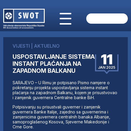
POČETNA
O NAMA
VIJESTI
|
AKTUELNO
VIJESTI
11
USPOSTAVLJANJE SISTEMA
AKTUELNO
INSTANT PLAĆANJA NA
ANALIZE
JAN 2025
ZAPADNOM BALKANU
KOMPANIJE
FINANSIJE
SARAJEVO – U Rimu je potpisano Pismo namjere o
IZ STRANIH MEDIJA
pokretanju projekta uspostavljanja sistema instant
plaćanja na zapadnom Balkanu, kojem je prisustvovao
AKTIVNOSTI
i zamjenik guvernera Centralne banke BiH.
SWOT INTERVJU
Potpisivanju su prisustvali guverner i zamjenik
UČLANI SE
guvernera Banke Italije, zajedno sa guvernerima i
zamjenicima guvernera centralnih banaka Albanije,
KONTAKT
samoproglašenog Kosova, Sjeverne Makedonije i
Crne Gore.