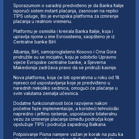
Sporazumom o saradnji predviđeno je da Banka Italije
isporuči sistem instant plaćanja, zasnovan na replici
TIPS usluge, što je evropska platforma za izmirenje
plaćanja u realnom vremenu.
Platformu je osmislila i kreirala Banka Italije, koja i
upravlja njome u ime Evrosistema, saopšteno je iz
Centralne banke BiH.
Albanija, BiH, samoproglašeno Kosovo i Crna Gora
pridružile su se inicijativi, koju je odobrilo Upravno
vijeće Evropske centralne banke, a Sjeverna
Makedonija zadržava pravo da se pridruži kasnije.
Nova platforma, koja će biti operativna u roku od 18
mjeseci od uspostavljanja koje je predviđeno u
narednih nekoliko sedmica, omogući će plaćanje u
svim valutama zemalja učesnica.
Dodatne funkcionalnosti biće razvijene nakon
početne faze implementacije, a koristeći tehnološki
napredno i jeftino rješenje, uspostaviće bilateralnu
vezu za izmirenje plaćanja između područja koje
opslužuje TIPS i područja zapadnog Balkana.
Potpisivanje Pisma namjere važan je korak na putu ka