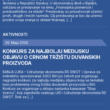
školama u Republici Srpskoj. U ekonomskoj školi u Bijeljini,
održano je predavanje na temu „Finansijska pismenost i
preduzetništvo za mlade“. Predavanju su prisustvovali učenici
prvih, drugih i trećih razreda. Cilj predavanja je bio da učenici
prošire svoja znanja iz oblasti finansija, […]
AKTIVNOSTI
29. Maja 2026.
KONKURS ZA NAJBOLJU MEDIJSKU
OBJAVU O CRNOM TRŽIŠTU DUVANSKIH
PROIZVODA
BANJA LUKA – Udruženje ekonomista RS SWOT i Uprava za
indirektno oporezivanje (UIO) BiH po četvrti put organizuju
nagradni konkurs za najbolju medijsku objavu koja se tematski
bavi problemima crnog tržišta duvanskih proizvoda u BiH.
Konkurs se organizuje u sklopu nastavka kampanje “Stop
švercu”, koji zajednički realizuju UIO i Udruženje ekonomista RS
SWOT. Rok za […]