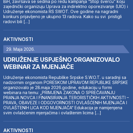
BiH, završava se sedma po redu kampanja “Stop švercu” koju
zajednički organizuju Uprava za indirektno oporezivanje (UIO) i
Udruženje ekonomista RS SWOT. Ove godine na nagradni
konkurs prijavljeno je ukupno 13 radova. Kako su svi pristigli
radovi bili […]
AKTIVNOSTI
29. Maja 2026.
UDRUŽENJE USPJEŠNO ORGANIZOVALO
WEBINAR ZA MJENJAČE
Udruženje ekonomista Republike Srpske S.W.O.T. u saradnji sa
nadzornim organom PORESKOM UPRAVOM REPUBLIKE SRPSKE
organizovalo je 28.maja 2026.godine, edukaciju u formi
webinara na temu: „PRIMJENA ZAKONA O SPREČAVANJU
PRANJA NOVCA I FINANSIRANJA TERORISTIČKIH AKTIVNOSTI –
PRAVA, OBAVEZE I ODGOVORNOSTI OVLAŠĆENIH MJENJAČA I
OVLAŠTENIH LICA KOD MJENJAČA“ Edukacija je namijenjena
svim ovlašćenim mjenjačima i ovlaštenim licima […]
AKTIVNOSTI