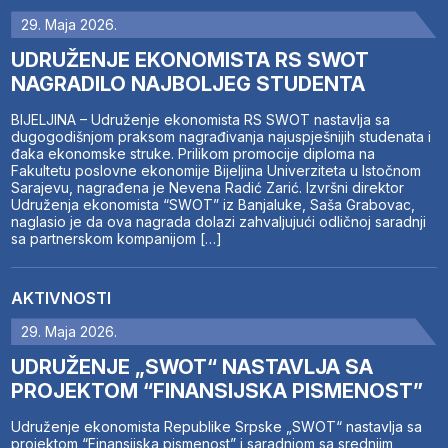
29. Maja 2026.
UDRUŽENJE EKONOMISTA RS SWOT
NAGRADILO NAJBOLJEG STUDENTA
BIJELJINA – Udruženje ekonomista RS SWOT nastavlja sa
dugogodišnjom praksom nagrađivanja najuspješnijih studenata i
đaka ekonomske struke. Prilikom promocije diploma na
Fakultetu poslovne ekonomije Bijeljina Univerziteta u Istočnom
Sarajevu, nagrađena je Nevena Radić Zarić. Izvršni direktor
Udruženja ekonomista “SWOT” iz Banjaluke, Saša Grabovac,
naglasio je da ova nagrada dolazi zahvaljujući odličnoj saradnji
sa partnerskom kompanijom […]
AKTIVNOSTI
29. Maja 2026.
UDRUŽENJE „SWOT“ NASTAVLJA SA
PROJEKTOM “FINANSIJSKA PISMENOST”
Udruženje ekonomista Republike Srpske „SWOT“ nastavlja sa
projektom “Finansijska pismenost” i saradnjom sa srednjim