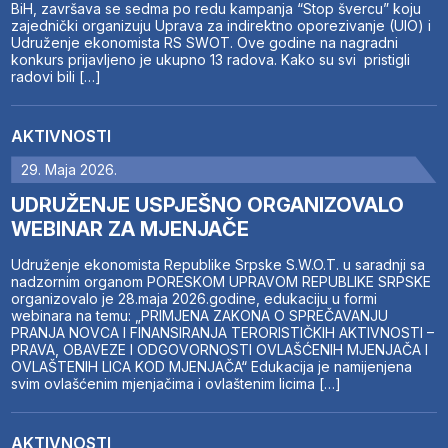
BiH, završava se sedma po redu kampanja “Stop švercu” koju
zajednički organizuju Uprava za indirektno oporezivanje (UIO) i
Udruženje ekonomista RS SWOT. Ove godine na nagradni
konkurs prijavljeno je ukupno 13 radova. Kako su svi pristigli
radovi bili […]
AKTIVNOSTI
29. Maja 2026.
UDRUŽENJE USPJEŠNO ORGANIZOVALO
WEBINAR ZA MJENJAČE
Udruženje ekonomista Republike Srpske S.W.O.T. u saradnji sa
nadzornim organom PORESKOM UPRAVOM REPUBLIKE SRPSKE
organizovalo je 28.maja 2026.godine, edukaciju u formi
webinara na temu: „PRIMJENA ZAKONA O SPREČAVANJU
PRANJA NOVCA I FINANSIRANJA TERORISTIČKIH AKTIVNOSTI –
PRAVA, OBAVEZE I ODGOVORNOSTI OVLAŠĆENIH MJENJAČA I
OVLAŠTENIH LICA KOD MJENJAČA“ Edukacija je namijenjena
svim ovlašćenim mjenjačima i ovlaštenim licima […]
AKTIVNOSTI