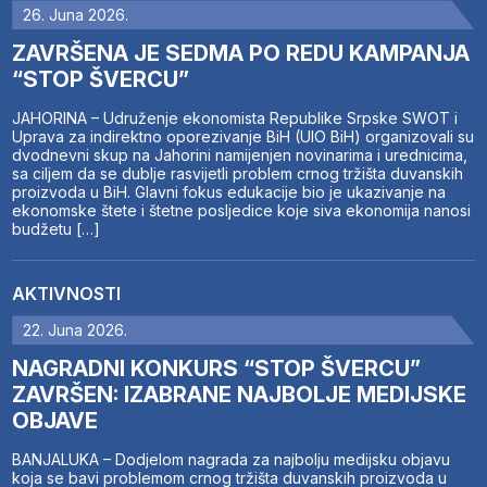
26. Juna 2026.
ZAVRŠENA JE SEDMA PO REDU KAMPANJA
“STOP ŠVERCU”
JAHORINA – Udruženje ekonomista Republike Srpske SWOT i
Uprava za indirektno oporezivanje BiH (UIO BiH) organizovali su
dvodnevni skup na Jahorini namijenjen novinarima i urednicima,
sa ciljem da se dublje rasvijetli problem crnog tržišta duvanskih
proizvoda u BiH. Glavni fokus edukacije bio je ukazivanje na
ekonomske štete i štetne posljedice koje siva ekonomija nanosi
budžetu […]
AKTIVNOSTI
22. Juna 2026.
NAGRADNI KONKURS “STOP ŠVERCU”
ZAVRŠEN: IZABRANE NAJBOLJE MEDIJSKE
OBJAVE
BANJALUKA – Dodjelom nagrada za najbolju medijsku objavu
koja se bavi problemom crnog tržišta duvanskih proizvoda u