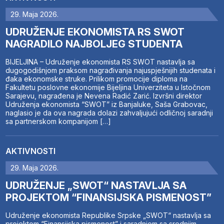
29. Maja 2026.
UDRUŽENJE EKONOMISTA RS SWOT
NAGRADILO NAJBOLJEG STUDENTA
BIJELJINA – Udruženje ekonomista RS SWOT nastavlja sa
dugogodišnjom praksom nagrađivanja najuspješnijih studenata i
đaka ekonomske struke. Prilikom promocije diploma na
Fakultetu poslovne ekonomije Bijeljina Univerziteta u Istočnom
Sarajevu, nagrađena je Nevena Radić Zarić. Izvršni direktor
Udruženja ekonomista “SWOT” iz Banjaluke, Saša Grabovac,
naglasio je da ova nagrada dolazi zahvaljujući odličnoj saradnji
sa partnerskom kompanijom […]
AKTIVNOSTI
29. Maja 2026.
UDRUŽENJE „SWOT“ NASTAVLJA SA
PROJEKTOM “FINANSIJSKA PISMENOST”
Udruženje ekonomista Republike Srpske „SWOT“ nastavlja sa
projektom “Finansijska pismenost” i saradnjom sa srednjim