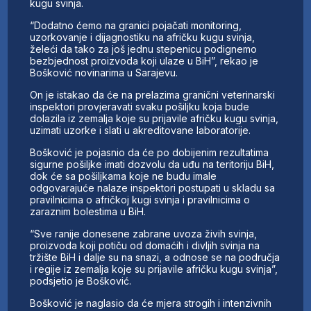
kugu svinja.
“Dodatno ćemo na granici pojačati monitoring,
uzorkovanje i dijagnostiku na afričku kugu svinja,
želeći da tako za još jednu stepenicu podignemo
bezbjednost proizvoda koji ulaze u BiH”, rekao je
Bošković novinarima u Sarajevu.
On je istakao da će na prelazima granični veterinarski
inspektori provjeravati svaku pošiljku koja bude
dolazila iz zemalja koje su prijavile afričku kugu svinja,
uzimati uzorke i slati u akreditovane laboratorije.
Bošković je pojasnio da će po dobijenim rezultatima
sigurne pošiljke imati dozvolu da uđu na teritoriju BiH,
dok će sa pošiljkama koje ne budu imale
odgovarajuće nalaze inspektori postupati u skladu sa
pravilnicima o afričkoj kugi svinja i pravilnicima o
zaraznim bolestima u BiH.
“Sve ranije donesene zabrane uvoza živih svinja,
proizvoda koji potiču od domaćih i divljih svinja na
tržište BiH i dalje su na snazi, a odnose se na područja
i regije iz zemalja koje su prijavile afričku kugu svinja”,
podsjetio je Bošković.
Bošković je naglasio da će mjera strogih i intenzivnih