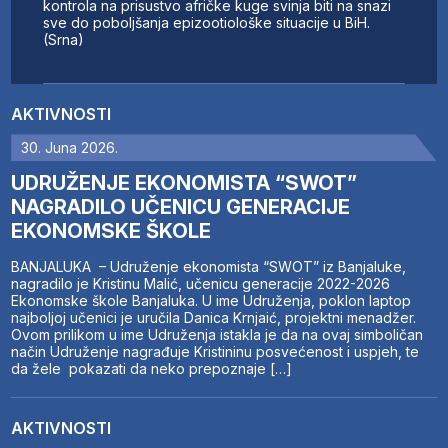
kontrola na prisustvo afričke kuge svinja biti na snazi
sve do poboljšanja epizootiološke situacije u BiH.
(Srna)
AKTIVNOSTI
30. Juna 2026.
UDRUŽENJE EKONOMISTA “SWOT”
NAGRADILO UČENICU GENERACIJE
EKONOMSKE ŠKOLE
BANJALUKA – Udruženje ekonomista “SWOT” iz Banjaluke,
nagradilo je Kristinu Malić, učenicu generacije 2022-2026
Ekonomske škole Banjaluka. U ime Udruženja, poklon laptop
najboljoj učenici je uručila Danica Krnjaić, projektni menadžer.
Ovom prilikom u ime Udruženja istakla je da na ovaj simboličan
način Udruženje nagrađuje Kristininu posvećenost i uspjeh, te
da žele pokazati da neko prepoznaje […]
AKTIVNOSTI