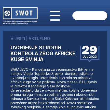
POČETNA
O NAMA
VIJESTI
|
AKTUELNO
VIJESTI
29
UVOĐENJE STROGIH
AKTUELNO
KONTROLA ZBOG AFRIČKE
ANALIZE
JUL 2023
KUGE SVINJA
KOMPANIJE
FINANSIJE
SARAJEVO – Kancelarija za veterinarstvo BiH je, na
IZ STRANIH MEDIJA
zahtjev Vlade Republike Srpske, donijela odluku o
uvođenju strogih i intenzivnih kontrola na prisustvo
AKTIVNOSTI
afričke kuge svinja prilikom uvoza mesa u BiH, izjavio
je direktor Kancelarije Saša Bošković.
SWOT INTERVJU
On je naglasio da će ovom mjerom, koja je donesena
UČLANI SE
prema nalogu ministra spoljne trgovine i ekonomskih
odnosa u Savjetu ministara Staše Košarca, biti dodatno
KONTAKT
povećane mjere bezbjednosti pri uvozu namirnica
svinjskog porijekla iz zemalja koje su prijavile afričku