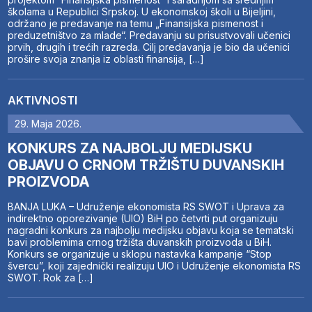
školama u Republici Srpskoj. U ekonomskoj školi u Bijeljini,
održano je predavanje na temu „Finansijska pismenost i
preduzetništvo za mlade“. Predavanju su prisustvovali učenici
prvih, drugih i trećih razreda. Cilj predavanja je bio da učenici
prošire svoja znanja iz oblasti finansija, […]
AKTIVNOSTI
29. Maja 2026.
KONKURS ZA NAJBOLJU MEDIJSKU
OBJAVU O CRNOM TRŽIŠTU DUVANSKIH
PROIZVODA
BANJA LUKA – Udruženje ekonomista RS SWOT i Uprava za
indirektno oporezivanje (UIO) BiH po četvrti put organizuju
nagradni konkurs za najbolju medijsku objavu koja se tematski
bavi problemima crnog tržišta duvanskih proizvoda u BiH.
Konkurs se organizuje u sklopu nastavka kampanje “Stop
švercu”, koji zajednički realizuju UIO i Udruženje ekonomista RS
SWOT. Rok za […]