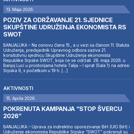
13. Maja 2026.
POZIV ZA ODRŽAVANJE 21. SJEDNICE
SKUPŠTINE UDRUŽENJA EKONOMISTA RS
SWOT
BANJALUKA – Na osnovu člana 15., a u vezi sa članom 11. Statuta
Udruženja, predsjednik Upravnog odbora saziva 21.
konsitutivnu sjednicu Skupštine Udruženja ekonomista
Republike Srpske SWOT, koja će se održati 28. maja 2026. u
Banjoj Luci u prostorijama hotela Talija – I sprat (Sala 1) na adresi
Srpska 9, s početkom u 19 h. […]
AKTIVNOSTI
15. Aprila 2026.
POKRENUTA KAMPANJA “STOP ŠVERCU
2026”
BANJALUKA – Uprava za indirektno oporezivanje BiH (UIO BiH) i
Udruženje ekonomista Republike Srpske “SWOT” pokrenuli su