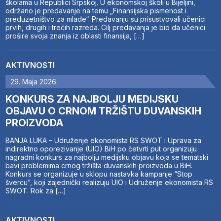
školama u Republici Srpskoj. U ekonomskoj školi u Bijeljini,
održano je predavanje na temu „Finansijska pismenost i
preduzetništvo za mlade“. Predavanju su prisustvovali učenici
prvih, drugih i trećih razreda. Cilj predavanja je bio da učenici
prošire svoja znanja iz oblasti finansija, […]
AKTIVNOSTI
29. Maja 2026.
KONKURS ZA NAJBOLJU MEDIJSKU
OBJAVU O CRNOM TRŽIŠTU DUVANSKIH
PROIZVODA
BANJA LUKA – Udruženje ekonomista RS SWOT i Uprava za
indirektno oporezivanje (UIO) BiH po četvrti put organizuju
nagradni konkurs za najbolju medijsku objavu koja se tematski
bavi problemima crnog tržišta duvanskih proizvoda u BiH.
Konkurs se organizuje u sklopu nastavka kampanje “Stop
švercu”, koji zajednički realizuju UIO i Udruženje ekonomista RS
SWOT. Rok za […]
AKTIVNOSTI