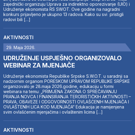
zajednički organizuju Uprava za indirektno oporezivanje (UIO) i
Udruženje ekonomista RS SWOT. Ove godine na nagradni
konkurs prijavljeno je ukupno 13 radova. Kako su svi pristigli
radovi bili […]
AKTIVNOSTI
29. Maja 2026.
UDRUŽENJE USPJEŠNO ORGANIZOVALO
WEBINAR ZA MJENJAČE
Udruženje ekonomista Republike Srpske S.W.O.T. u saradnji sa
nadzornim organom PORESKOM UPRAVOM REPUBLIKE SRPSKE
organizovalo je 28.maja 2026.godine, edukaciju u formi
webinara na temu: „PRIMJENA ZAKONA O SPREČAVANJU
PRANJA NOVCA I FINANSIRANJA TERORISTIČKIH AKTIVNOSTI –
PRAVA, OBAVEZE I ODGOVORNOSTI OVLAŠĆENIH MJENJAČA I
OVLAŠTENIH LICA KOD MJENJAČA“ Edukacija je namijenjena
svim ovlašćenim mjenjačima i ovlaštenim licima […]
AKTIVNOSTI