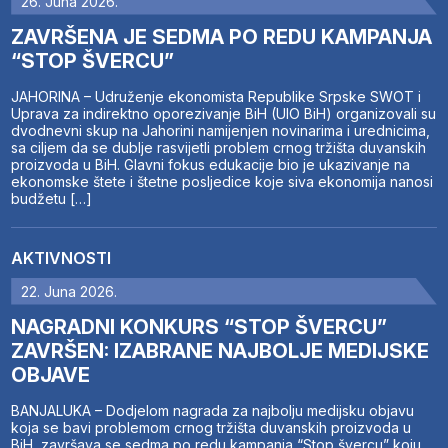
26. Juna 2026.
ZAVRŠENA JE SEDMA PO REDU KAMPANJA
“STOP ŠVERCU”
JAHORINA – Udruženje ekonomista Republike Srpske SWOT i
Uprava za indirektno oporezivanje BiH (UIO BiH) organizovali su
dvodnevni skup na Jahorini namijenjen novinarima i urednicima,
sa ciljem da se dublje rasvijetli problem crnog tržišta duvanskih
proizvoda u BiH. Glavni fokus edukacije bio je ukazivanje na
ekonomske štete i štetne posljedice koje siva ekonomija nanosi
budžetu […]
AKTIVNOSTI
22. Juna 2026.
NAGRADNI KONKURS “STOP ŠVERCU”
ZAVRŠEN: IZABRANE NAJBOLJE MEDIJSKE
OBJAVE
BANJALUKA – Dodjelom nagrada za najbolju medijsku objavu
koja se bavi problemom crnog tržišta duvanskih proizvoda u
BiH, završava se sedma po redu kampanja “Stop švercu” koju