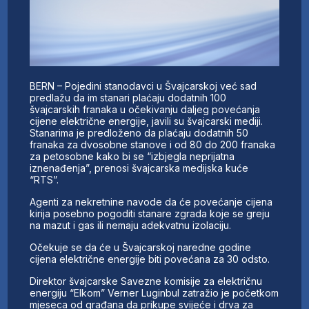
BERN – Pojedini stanodavci u Švajcarskoj već sad
predlažu da im stanari plaćaju dodatnih 100
švajcarskih franaka u očekivanju daljeg povećanja
cijene električne energije, javili su švajcarski mediji.
Stanarima je predloženo da plaćaju dodatnih 50
franaka za dvosobne stanove i od 80 do 200 franaka
za petosobne kako bi se “izbjegla neprijatna
iznenađenja”, prenosi švajcarska medijska kuće
“RTS”.
Agenti za nekretnine navode da će povećanje cijena
kirija posebno pogoditi stanare zgrada koje se greju
na mazut i gas ili nemaju adekvatnu izolaciju.
Očekuje se da će u Švajcarskoj naredne godine
cijena električne energije biti povećana za 30 odsto.
Direktor švajcarske Savezne komisije za električnu
energiju “Elkom” Verner Luginbul zatražio je početkom
mjeseca od građana da prikupe svijeće i drva za