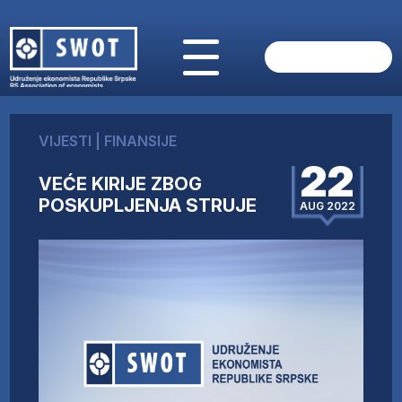
POČETNA
O NAMA
VIJESTI
|
FINANSIJE
VIJESTI
22
AKTUELNO
VEĆE KIRIJE ZBOG
ANALIZE
POSKUPLJENJA STRUJE
AUG 2022
KOMPANIJE
FINANSIJE
IZ STRANIH MEDIJA
AKTIVNOSTI
SWOT INTERVJU
UČLANI SE
KONTAKT