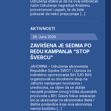
Udruženja istakla je da na ovaj simboličan
način Udruženje nagrađuje Kristininu
posvećenost i uspjeh, te da žele
pokazati da neko prepoznaje […]
AKTIVNOSTI
26. Juna 2026.
ZAVRŠENA JE SEDMA PO
REDU KAMPANJA “STOP
ŠVERCU”
JAHORINA – Udruženje ekonomista
Republike Srpske SWOT i Uprava za
indirektno oporezivanje BiH (UIO BiH)
organizovali su dvodnevni skup na
Jahorini namijenjen novinarima i
urednicima, sa ciljem da se dublje
rasvijetli problem crnog tržišta duvanskih
proizvoda u BiH. Glavni fokus edukacije
bio je ukazivanje na ekonomske štete i
štetne posljedice koje siva ekonomija
nanosi budžetu […]