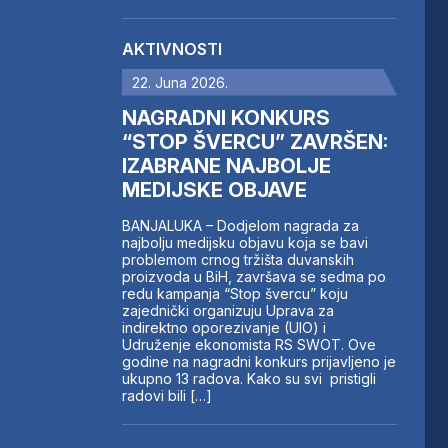
AKTIVNOSTI
22. Juna 2026.
NAGRADNI KONKURS
“STOP ŠVERCU” ZAVRŠEN:
IZABRANE NAJBOLJE
MEDIJSKE OBJAVE
BANJALUKA – Dodjelom nagrada za
najbolju medijsku objavu koja se bavi
problemom crnog tržišta duvanskih
proizvoda u BiH, završava se sedma po
redu kampanja “Stop švercu” koju
zajednički organizuju Uprava za
indirektno oporezivanje (UIO) i
Udruženje ekonomista RS SWOT. Ove
godine na nagradni konkurs prijavljeno je
ukupno 13 radova. Kako su svi pristigli
radovi bili […]