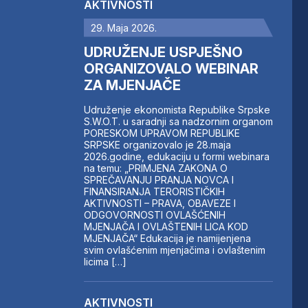
AKTIVNOSTI
29. Maja 2026.
UDRUŽENJE USPJEŠNO
ORGANIZOVALO WEBINAR
ZA MJENJAČE
Udruženje ekonomista Republike Srpske
S.W.O.T. u saradnji sa nadzornim organom
PORESKOM UPRAVOM REPUBLIKE
SRPSKE organizovalo je 28.maja
2026.godine, edukaciju u formi webinara
na temu: „PRIMJENA ZAKONA O
SPREČAVANJU PRANJA NOVCA I
FINANSIRANJA TERORISTIČKIH
AKTIVNOSTI – PRAVA, OBAVEZE I
ODGOVORNOSTI OVLAŠĆENIH
MJENJAČA I OVLAŠTENIH LICA KOD
MJENJAČA“ Edukacija je namijenjena
svim ovlašćenim mjenjačima i ovlaštenim
licima […]
AKTIVNOSTI