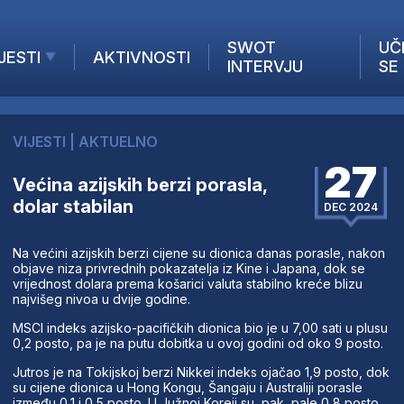
SWOT
UČ
JESTI
AKTIVNOSTI
INTERVJU
SE
AKTUELNO
ANALIZE
VIJESTI
|
AKTUELNO
KOMPANIJE
27
INANSIJE
Većina azijskih berzi porasla,
dolar stabilan
Z STRANIH MEDIJA
DEC 2024
Na većini azijskih berzi cijene su dionica danas porasle, nakon
objave niza privrednih pokazatelja iz Kine i Japana, dok se
vrijednost dolara prema košarici valuta stabilno kreće blizu
najvišeg nivoa u dvije godine.
MSCI indeks azijsko-pacifičkih dionica bio je u 7,00 sati u plusu
0,2 posto, pa je na putu dobitka u ovoj godini od oko 9 posto.
Jutros je na Tokijskoj berzi Nikkei indeks ojačao 1,9 posto, dok
su cijene dionica u Hong Kongu, Šangaju i Australiji porasle
između 0,1 i 0,5 posto. U Južnoj Koreji su, pak, pale 0,8 posto.