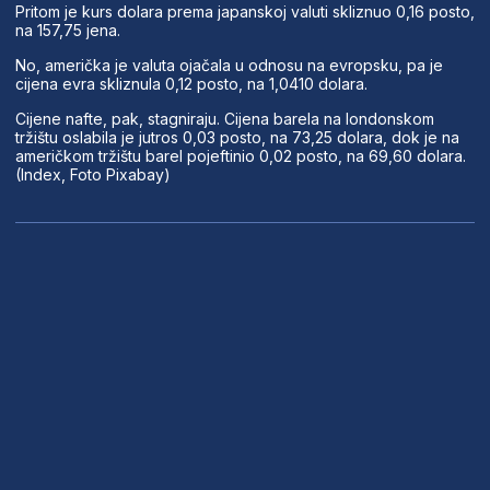
Pritom je kurs dolara prema japanskoj valuti skliznuo 0,16 posto,
na 157,75 jena.
No, američka je valuta ojačala u odnosu na evropsku, pa je
cijena evra skliznula 0,12 posto, na 1,0410 dolara.
Cijene nafte, pak, stagniraju. Cijena barela na londonskom
tržištu oslabila je jutros 0,03 posto, na 73,25 dolara, dok je na
američkom tržištu barel pojeftinio 0,02 posto, na 69,60 dolara.
(Index, Foto Pixabay)