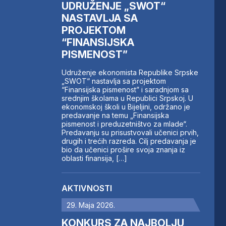
UDRUŽENJE „SWOT“
NASTAVLJA SA
PROJEKTOM
“FINANSIJSKA
PISMENOST”
Udruženje ekonomista Republike Srpske
„SWOT“ nastavlja sa projektom
“Finansijska pismenost” i saradnjom sa
srednjim školama u Republici Srpskoj. U
ekonomskoj školi u Bijeljini, održano je
predavanje na temu „Finansijska
pismenost i preduzetništvo za mlade“.
Predavanju su prisustvovali učenici prvih,
drugih i trećih razreda. Cilj predavanja je
bio da učenici prošire svoja znanja iz
oblasti finansija, […]
AKTIVNOSTI
29. Maja 2026.
KONKURS ZA NAJBOLJU