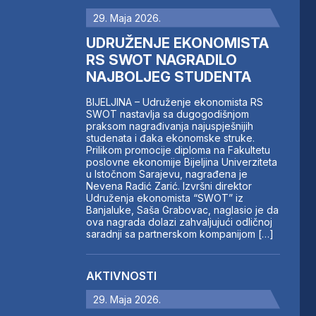
29. Maja 2026.
UDRUŽENJE EKONOMISTA
RS SWOT NAGRADILO
NAJBOLJEG STUDENTA
BIJELJINA – Udruženje ekonomista RS
SWOT nastavlja sa dugogodišnjom
praksom nagrađivanja najuspješnijih
studenata i đaka ekonomske struke.
Prilikom promocije diploma na Fakultetu
poslovne ekonomije Bijeljina Univerziteta
u Istočnom Sarajevu, nagrađena je
Nevena Radić Zarić. Izvršni direktor
Udruženja ekonomista “SWOT” iz
Banjaluke, Saša Grabovac, naglasio je da
ova nagrada dolazi zahvaljujući odličnoj
saradnji sa partnerskom kompanijom […]
AKTIVNOSTI
29. Maja 2026.