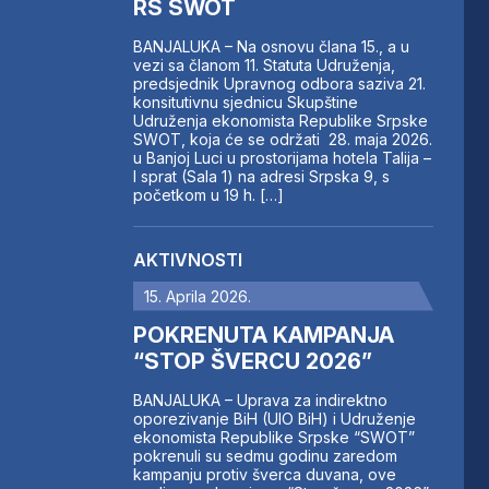
RS SWOT
BANJALUKA – Na osnovu člana 15., a u
vezi sa članom 11. Statuta Udruženja,
predsjednik Upravnog odbora saziva 21.
konsitutivnu sjednicu Skupštine
Udruženja ekonomista Republike Srpske
SWOT, koja će se održati 28. maja 2026.
u Banjoj Luci u prostorijama hotela Talija –
I sprat (Sala 1) na adresi Srpska 9, s
početkom u 19 h. […]
AKTIVNOSTI
15. Aprila 2026.
POKRENUTA KAMPANJA
“STOP ŠVERCU 2026”
BANJALUKA – Uprava za indirektno
oporezivanje BiH (UIO BiH) i Udruženje
ekonomista Republike Srpske “SWOT”
pokrenuli su sedmu godinu zaredom
kampanju protiv šverca duvana, ove