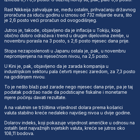
Rast Nikkeija zahvaljuje se, među ostalim, prihvaćanju državnog
proračuna za iduću godinu u iznosu od 732 milijarde eura, što
je 2,6 posto veći proračun od ovogodišnjeg.
Jutros je, takođe, objavljeno da je inflacija u Tokiju, koja
obično dobro odražava i trend u drugim dijelovima zemlje, u
novembru porasla na 3 posto, s 2,6 posto mjesec dana prije.
Stopa nezaposlenosti u Japanu ostala je, pak, u novembru
nepromijenjena na mjesečnom nivou, na 2,5 posto.
U Kini je, pak, objavljeno da je zarada kompanija u
industrijskom sektoru pala četvrti mjesec zaredom, za 7,3 posto
na godišnjem nivou.
To je nešto blaži pad zarade nego mjesec dana prije, pa je taj
podatak podržao nade da podsticajne fiskalne i monetarne
mjere počinju davati rezultate.
A na valutnim se tržištima vrijednost dolara prema košarici
valuta stabilno kreće nedaleko najvišeg nivoa u dvije godine.
Dolarov indeks, koji pokazuje vrijednost američke u odnosu na
ostalih šest najvažnijih svjetskih valuta, kreće se jutros oko
108,11 bodova.