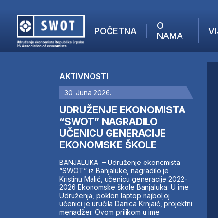
O
POČETNA
VI
NAMA
POČETNA
O NAMA
AKTIVNOSTI
VIJESTI
30. Juna 2026.
AKTUELNO
F
ANALIZE
UDRUŽENJE EKONOMISTA
I
KOMPANIJE
“SWOT” NAGRADILO
UČENICU GENERACIJE
FINANSIJE
EKONOMSKE ŠKOLE
IZ STRANIH MEDIJA
AKTIVNOSTI
BANJALUKA – Udruženje ekonomista
“SWOT” iz Banjaluke, nagradilo je
SWOT INTERVJU
Kristinu Malić, učenicu generacije 2022-
UČLANI SE
2026 Ekonomske škole Banjaluka. U ime
Udruženja, poklon laptop najboljoj
KONTAKT
učenici je uručila Danica Krnjaić, projektni
menadžer. Ovom prilikom u ime