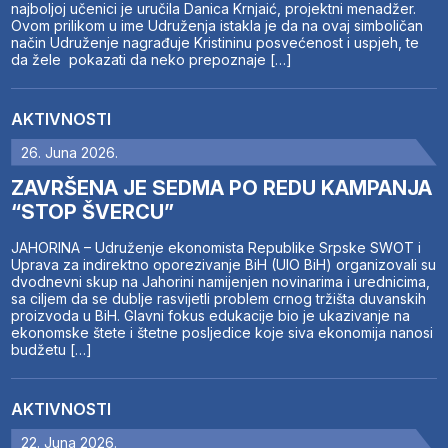
najboljoj učenici je uručila Danica Krnjaić, projektni menadžer.
Ovom prilikom u ime Udruženja istakla je da na ovaj simboličan
način Udruženje nagrađuje Kristininu posvećenost i uspjeh, te
da žele pokazati da neko prepoznaje […]
AKTIVNOSTI
26. Juna 2026.
ZAVRŠENA JE SEDMA PO REDU KAMPANJA
“STOP ŠVERCU”
JAHORINA – Udruženje ekonomista Republike Srpske SWOT i
Uprava za indirektno oporezivanje BiH (UIO BiH) organizovali su
dvodnevni skup na Jahorini namijenjen novinarima i urednicima,
sa ciljem da se dublje rasvijetli problem crnog tržišta duvanskih
proizvoda u BiH. Glavni fokus edukacije bio je ukazivanje na
ekonomske štete i štetne posljedice koje siva ekonomija nanosi
budžetu […]
AKTIVNOSTI
22. Juna 2026.