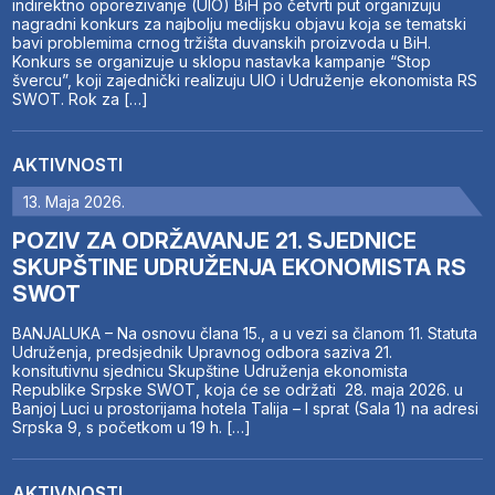
indirektno oporezivanje (UIO) BiH po četvrti put organizuju
nagradni konkurs za najbolju medijsku objavu koja se tematski
bavi problemima crnog tržišta duvanskih proizvoda u BiH.
Konkurs se organizuje u sklopu nastavka kampanje “Stop
švercu”, koji zajednički realizuju UIO i Udruženje ekonomista RS
SWOT. Rok za […]
AKTIVNOSTI
13. Maja 2026.
POZIV ZA ODRŽAVANJE 21. SJEDNICE
SKUPŠTINE UDRUŽENJA EKONOMISTA RS
SWOT
BANJALUKA – Na osnovu člana 15., a u vezi sa članom 11. Statuta
Udruženja, predsjednik Upravnog odbora saziva 21.
konsitutivnu sjednicu Skupštine Udruženja ekonomista
Republike Srpske SWOT, koja će se održati 28. maja 2026. u
Banjoj Luci u prostorijama hotela Talija – I sprat (Sala 1) na adresi
Srpska 9, s početkom u 19 h. […]
AKTIVNOSTI