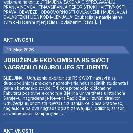
webinara na temu: „PRIMJENA ZAKONA O SPREČAVANJU
PRANJA NOVCA I FINANSIRANJA TERORISTIČKIH AKTIVNOSTI –
PRAVA, OBAVEZE I ODGOVORNOSTI OVLAŠĆENIH MJENJAČA I
OVLAŠTENIH LICA KOD MJENJAČA“ Edukacija je namijenjena
svim ovlašćenim mjenjačima i ovlaštenim licima […]
AKTIVNOSTI
29. Maja 2026.
UDRUŽENJE EKONOMISTA RS SWOT
NAGRADILO NAJBOLJEG STUDENTA
BIJELJINA – Udruženje ekonomista RS SWOT nastavlja sa
dugogodišnjom praksom nagrađivanja najuspješnijih studenata i
đaka ekonomske struke. Prilikom promocije diploma na
Fakultetu poslovne ekonomije Bijeljina Univerziteta u Istočnom
Sarajevu, nagrađena je Nevena Radić Zarić. Izvršni direktor
Udruženja ekonomista “SWOT” iz Banjaluke, Saša Grabovac,
naglasio je da ova nagrada dolazi zahvaljujući odličnoj saradnji
sa partnerskom kompanijom […]
AKTIVNOSTI