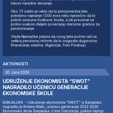
tokom naredne decenije.
Oko 73 odsto je reklo da bi penzionerima bilo
potrebno najmanje 1.500 evra neto mjesečno da bi
pokrili osnovne troškove života, a isti procenat se
protivi svakom daljem povećanju starosne granice za
penzionisanje.
Vlada Njemačke planira da ovog ljeta počne rad na
velikoj penzionoj reformi da bi osigurala dugoročno
finansiranje sistema. (Agencije, Foto Pixabay)
AKTIVNOSTI
30. Juna 2026.
UDRUŽENJE EKONOMISTA “SWOT”
NAGRADILO UČENICU GENERACIJE
EKONOMSKE ŠKOLE
BANJALUKA – Udruženje ekonomista “SWOT” iz Banjaluke,
nagradilo je Kristinu Malić, učenicu generacije 2022-2026
Ekonomske škole Banjaluka. U ime Udruženja, poklon laptop