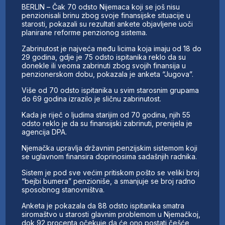
BERLIN – Čak 70 odsto Nijemaca koji se još nisu
penzionisali brinu zbog svoje finansijske situacije u
starosti, pokazali su rezultati ankete objavljene uoči
planirane reforme penzionog sistema.
Zabrinutost je najveća među licima koja imaju od 18 do
29 godina, gdje je 75 odsto ispitanika reklo da su
donekle ili veoma zabrinuti zbog svojih finansija u
penzionerskom dobu, pokazala je anketa “Jugova”.
Više od 70 odsto ispitanika u svim starosnim grupama
do 69 godina izrazilo je sličnu zabrinutost.
Kada je riječ o ljudima starijim od 70 godina, njih 55
odsto reklo je da su finansijski zabrinuti, prenijela je
agencija DPA.
Njemačka upravlja državnim penzijskim sistemom koji
se uglavnom finansira doprinosima sadašnjih radnika.
Sistem je pod sve većim pritiskom pošto se veliki broj
“bejbi bumera” penzioniše, a smanjuje se broj radno
sposobnog stanovništva.
Anketa je pokazala da 88 odsto ispitanika smatra
siromaštvo u starosti glavnim problemom u Njemačkoj,
dok 92 procenta očekuje da će ono postati češće