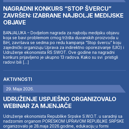
NAGRADNI KONKURS “STOP ŠVERCU”
ZAVRŠEN: IZABRANE NAJBOLJE MEDIJSKE
OBJAVE
BANJALUKA – Dodjelom nagrada za najbolju medijsku objavu
koja se bavi problemom crnog tržišta duvanskih proizvoda u
BiH, završava se sedma po redu kampanja “Stop švercu” koju
zajednički organizuju Uprava za indirektno oporezivanje (UIO) i
Udruženje ekonomista RS SWOT. Ove godine na nagradni
konkurs prijavljeno je ukupno 13 radova. Kako su svi pristigli
radovi bili […]
AKTIVNOSTI
29. Maja 2026.
UDRUŽENJE USPJEŠNO ORGANIZOVALO
WEBINAR ZA MJENJAČE
Udruženje ekonomista Republike Srpske S.W.O.T. u saradnji sa
nadzornim organom PORESKOM UPRAVOM REPUBLIKE SRPSKE
organizovalo je 28.maja 2026.godine, edukaciju u formi