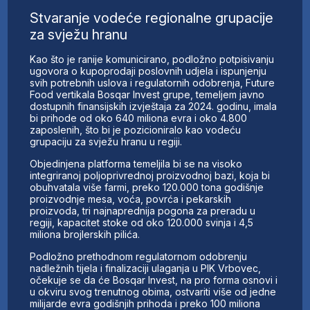
Stvaranje vodeće regionalne grupacije
za svježu hranu
Kao što je ranije komunicirano, podložno potpisivanju
ugovora o kupoprodaji poslovnih udjela i ispunjenju
svih potrebnih uslova i regulatornih odobrenja, Future
Food vertikala Bosqar Invest grupe, temeljem javno
dostupnih finansijskih izvještaja za 2024. godinu, imala
bi prihode od oko 640 miliona evra i oko 4.800
zaposlenih, što bi je pozicioniralo kao vodeću
grupaciju za svježu hranu u regiji.
Objedinjena platforma temeljila bi se na visoko
integriranoj poljoprivrednoj proizvodnoj bazi, koja bi
obuhvatala više farmi, preko 120.000 tona godišnje
proizvodnje mesa, voća, povrća i pekarskih
proizvoda, tri najnaprednija pogona za preradu u
regiji, kapacitet stoke od oko 120.000 svinja i 4,5
miliona brojlerskih pilića.
Podložno prethodnom regulatornom odobrenju
nadležnih tijela i finalizaciji ulaganja u PIK Vrbovec,
očekuje se da će Bosqar Invest, na pro forma osnovi i
u okviru svog trenutnog obima, ostvariti više od jedne
milijarde evra godišnjih prihoda i preko 100 miliona