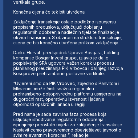
vertikala grupe.
Konačna cijena će tek biti utvrđena
Zaključenje transakcije ostaje podložno ispunjenju
propisanih preduslova, uključujući dobijanju
regulatornih odobrenja nadležnih tijela te finalizacije
okvira finansiranja. S obzirom na strukturu transakcije,
cijena će biti konačno utvrđena prilikom zaključenja.
Darko Horvat, predsjednik Uprave Bosqara, holding
kompanije Bosqar Invest grupe, izjavio je da je
potpisivanje SPA ugovora važan korak u procesu
planiranog preuzimanja PIK Vrbovca i daljnjeg razvoja
Bosqarove prehrambene poslovne vertikale.
“Uvjereni smo da PIK Vrbovec, zajedno s Panvitom i
Mlinarom, može činiti snažnu regionalnu
prehrambeno-poljoprivrednu platformu usmjerenu na
dugoročni rast, operativnu izvrsnost i jačanje
otpornosti opskrbnih lanaca u regiji.
Pred nama je sada završna faza procesa koja
uključuje ishođivanje regulatornih odobrenja i
ispunjenje preostalih uvjeta za zaključenje transakcije.
Nastavit ćemo pravovremeno obavještavati javnost o
svim relevantnim koracima “, rekao je.