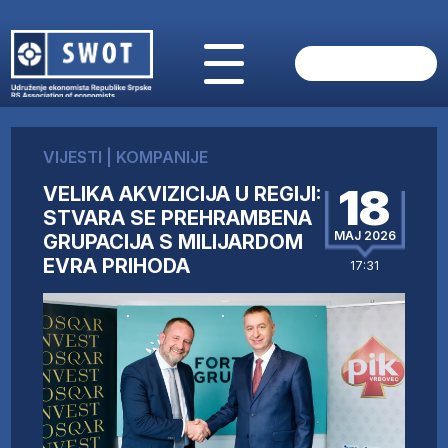
POČETNA
O NAMA
VIJESTI
|
KOMPANIJE
VIJESTI
18
VELIKA AKVIZICIJA U REGIJI:
AKTUELNO
STVARA SE PREHRAMBENA
ANALIZE
MAJ 2026
GRUPACIJA S MILIJARDOM
KOMPANIJE
EVRA PRIHODA
17:31
FINANSIJE
IZ STRANIH MEDIJA
AKTIVNOSTI
SWOT INTERVJU
UČLANI SE
KONTAKT