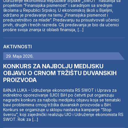
Udruženje ekonomista Republike Srpske „SWOT“ nastavlja sa
projektom “Finansijska pismenost” i saradnjom sa srednjim
školama u Republici Srpskoj. U ekonomskoj školi u Bijeljini,
održano je predavanje na temu „Finansijska pismenost i
preduzetništvo za mlade“. Predavanju su prisustvovali učenici
prvih, drugih i trećih razreda. Cilj predavanja je bio da učenici
prošire svoja znanja iz oblasti finansija, […]
AKTIVNOSTI
29. Maja 2026.
KONKURS ZA NAJBOLJU MEDIJSKU
OBJAVU O CRNOM TRŽIŠTU DUVANSKIH
PROIZVODA
BANJA LUKA – Udruženje ekonomista RS SWOT i Uprava za
indirektno oporezivanje (UIO) BiH po četvrti put organizuju
nagradni konkurs za najbolju medijsku objavu koja se tematski
bavi problemima crnog tržišta duvanskih proizvoda u BiH.
Konkurs se organizuje u sklopu nastavka kampanje “Stop
švercu”, koji zajednički realizuju UIO i Udruženje ekonomista RS
SWOT. Rok za […]