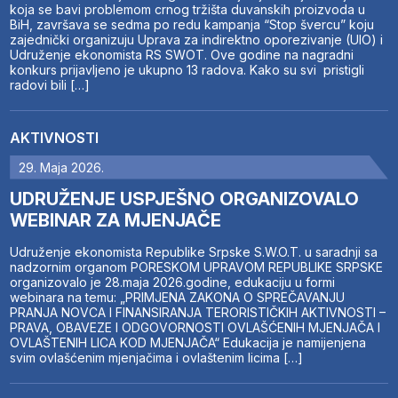
koja se bavi problemom crnog tržišta duvanskih proizvoda u
BiH, završava se sedma po redu kampanja “Stop švercu” koju
zajednički organizuju Uprava za indirektno oporezivanje (UIO) i
Udruženje ekonomista RS SWOT. Ove godine na nagradni
konkurs prijavljeno je ukupno 13 radova. Kako su svi pristigli
radovi bili […]
AKTIVNOSTI
29. Maja 2026.
UDRUŽENJE USPJEŠNO ORGANIZOVALO
WEBINAR ZA MJENJAČE
Udruženje ekonomista Republike Srpske S.W.O.T. u saradnji sa
nadzornim organom PORESKOM UPRAVOM REPUBLIKE SRPSKE
organizovalo je 28.maja 2026.godine, edukaciju u formi
webinara na temu: „PRIMJENA ZAKONA O SPREČAVANJU
PRANJA NOVCA I FINANSIRANJA TERORISTIČKIH AKTIVNOSTI –
PRAVA, OBAVEZE I ODGOVORNOSTI OVLAŠĆENIH MJENJAČA I
OVLAŠTENIH LICA KOD MJENJAČA“ Edukacija je namijenjena
svim ovlašćenim mjenjačima i ovlaštenim licima […]