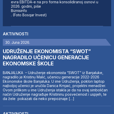
evra EBITDA-e na pro forma konsolidiranoj osnovi u
2026. godini, piše
Biznisinfo
. (Foto Bosqar Invest)
AKTIVNOSTI
30. Juna 2026.
UDRUŽENJE EKONOMISTA “SWOT”
NAGRADILO UČENICU GENERACIJE
EKONOMSKE ŠKOLE
BANJALUKA – Udruženje ekonomista “SWOT” iz Banjaluke,
nagradilo je Kristinu Malić, učenicu generacije 2022-2026
Ekonomske škole Banjaluka. U ime Udruženja, poklon laptop
najboljoj učenici je uručila Danica Krnjaić, projektni menadžer.
Ovom prilikom u ime Udruženja istakla je da na ovaj simboličan
način Udruženje nagrađuje Kristininu posvećenost i uspjeh, te
da žele pokazati da neko prepoznaje […]
AKTIVNOSTI