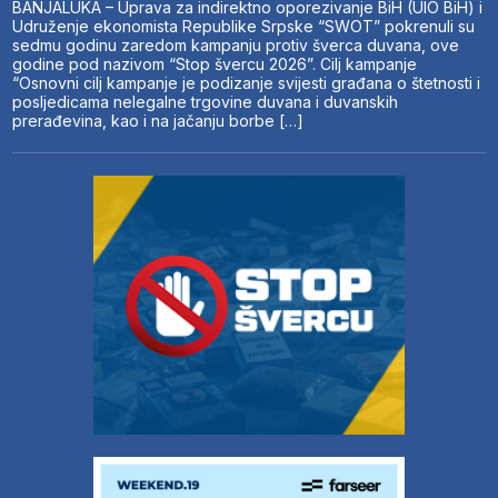
BANJALUKA – Uprava za indirektno oporezivanje BiH (UIO BiH) i
Udruženje ekonomista Republike Srpske “SWOT” pokrenuli su
sedmu godinu zaredom kampanju protiv šverca duvana, ove
godine pod nazivom “Stop švercu 2026”. Cilj kampanje
“Osnovni cilj kampanje je podizanje svijesti građana o štetnosti i
posljedicama nelegalne trgovine duvana i duvanskih
prerađevina, kao i na jačanju borbe […]