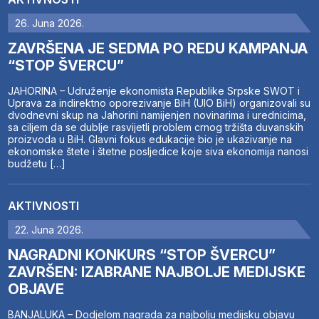
26. Juna 2026.
ZAVRŠENA JE SEDMA PO REDU KAMPANJA
“STOP ŠVERCU”
JAHORINA – Udruženje ekonomista Republike Srpske SWOT i
Uprava za indirektno oporezivanje BiH (UIO BiH) organizovali su
dvodnevni skup na Jahorini namijenjen novinarima i urednicima,
sa ciljem da se dublje rasvijetli problem crnog tržišta duvanskih
proizvoda u BiH. Glavni fokus edukacije bio je ukazivanje na
ekonomske štete i štetne posljedice koje siva ekonomija nanosi
budžetu […]
AKTIVNOSTI
22. Juna 2026.
NAGRADNI KONKURS “STOP ŠVERCU”
ZAVRŠEN: IZABRANE NAJBOLJE MEDIJSKE
OBJAVE
BANJALUKA – Dodjelom nagrada za najbolju medijsku objavu