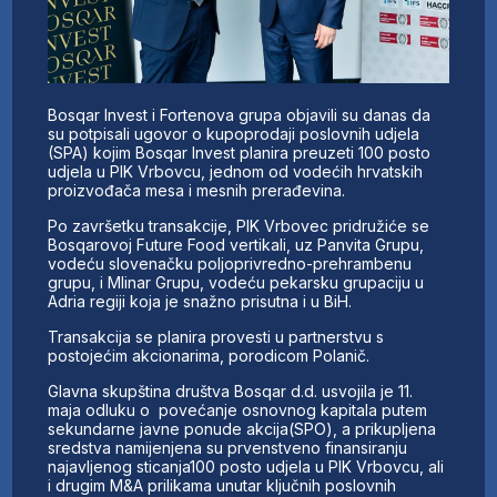
Bosqar Invest i Fortenova grupa objavili su danas da
su potpisali ugovor o kupoprodaji poslovnih udjela
(SPA) kojim Bosqar Invest planira preuzeti 100 posto
udjela u PIK Vrbovcu, jednom od vodećih hrvatskih
proizvođača mesa i mesnih prerađevina.
Po završetku transakcije, PIK Vrbovec pridružiće se
Bosqarovoj Future Food vertikali, uz Panvita Grupu,
vodeću slovenačku poljoprivredno-prehrambenu
grupu, i Mlinar Grupu, vodeću pekarsku grupaciju u
Adria regiji koja je snažno prisutna i u BiH.
Transakcija se planira provesti u partnerstvu s
postojećim akcionarima, porodicom Polanič.
Glavna skupština društva Bosqar d.d. usvojila je 11.
maja odluku o povećanje osnovnog kapitala putem
sekundarne javne ponude akcija(SPO), a prikupljena
sredstva namijenjena su prvenstveno finansiranju
najavljenog sticanja100 posto udjela u PIK Vrbovcu, ali
i drugim M&A prilikama unutar ključnih poslovnih