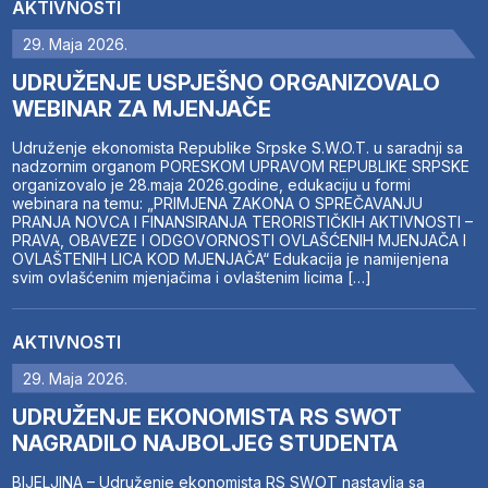
AKTIVNOSTI
29. Maja 2026.
UDRUŽENJE USPJEŠNO ORGANIZOVALO
WEBINAR ZA MJENJAČE
Udruženje ekonomista Republike Srpske S.W.O.T. u saradnji sa
nadzornim organom PORESKOM UPRAVOM REPUBLIKE SRPSKE
organizovalo je 28.maja 2026.godine, edukaciju u formi
webinara na temu: „PRIMJENA ZAKONA O SPREČAVANJU
PRANJA NOVCA I FINANSIRANJA TERORISTIČKIH AKTIVNOSTI –
PRAVA, OBAVEZE I ODGOVORNOSTI OVLAŠĆENIH MJENJAČA I
OVLAŠTENIH LICA KOD MJENJAČA“ Edukacija je namijenjena
svim ovlašćenim mjenjačima i ovlaštenim licima […]
AKTIVNOSTI
29. Maja 2026.
UDRUŽENJE EKONOMISTA RS SWOT
NAGRADILO NAJBOLJEG STUDENTA
BIJELJINA – Udruženje ekonomista RS SWOT nastavlja sa