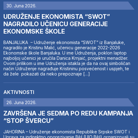
30. Juna 2026.
UDRUŽENJE EKONOMISTA “SWOT”
NAGRADILO UČENICU GENERACIJE
EKONOMSKE ŠKOLE
BANJALUKA – Udruženje ekonomista “SWOT” iz Banjaluke,
nagradilo je Kristinu Malić, učenicu generacije 2022-2026
Ekonomske škole Banjaluka. U ime Udruženja, poklon laptop
najboljoj učenici je uručila Danica Krnjaić, projektni menadžer.
Ovom prilikom u ime Udruženja istakla je da na ovaj simboličan
način Udruženje nagrađuje Kristininu posvećenost i uspjeh, te
da žele pokazati da neko prepoznaje […]
AKTIVNOSTI
26. Juna 2026.
ZAVRŠENA JE SEDMA PO REDU KAMPANJA
“STOP ŠVERCU”
JAHORINA – Udruženje ekonomista Republike Srpske SWOT i
Uprava za indirektno oporezivanje BiH (UIO BiH) organizovali su