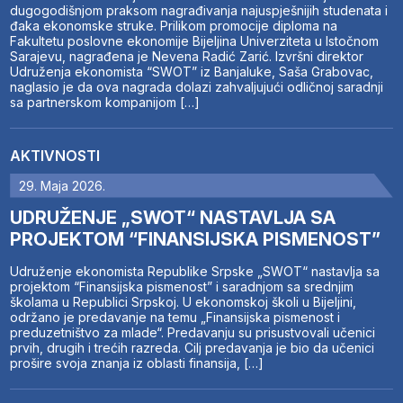
dugogodišnjom praksom nagrađivanja najuspješnijih studenata i
đaka ekonomske struke. Prilikom promocije diploma na
Fakultetu poslovne ekonomije Bijeljina Univerziteta u Istočnom
Sarajevu, nagrađena je Nevena Radić Zarić. Izvršni direktor
Udruženja ekonomista “SWOT” iz Banjaluke, Saša Grabovac,
naglasio je da ova nagrada dolazi zahvaljujući odličnoj saradnji
sa partnerskom kompanijom […]
AKTIVNOSTI
29. Maja 2026.
UDRUŽENJE „SWOT“ NASTAVLJA SA
PROJEKTOM “FINANSIJSKA PISMENOST”
Udruženje ekonomista Republike Srpske „SWOT“ nastavlja sa
projektom “Finansijska pismenost” i saradnjom sa srednjim
školama u Republici Srpskoj. U ekonomskoj školi u Bijeljini,
održano je predavanje na temu „Finansijska pismenost i
preduzetništvo za mlade“. Predavanju su prisustvovali učenici
prvih, drugih i trećih razreda. Cilj predavanja je bio da učenici
prošire svoja znanja iz oblasti finansija, […]