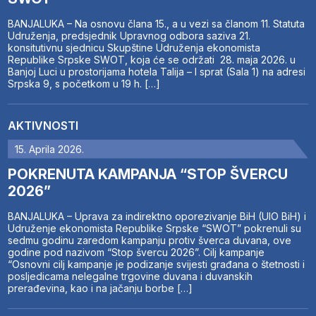
BANJALUKA – Na osnovu člana 15., a u vezi sa članom 11. Statuta
Udruženja, predsjednik Upravnog odbora saziva 21.
konsitutivnu sjednicu Skupštine Udruženja ekonomista
Republike Srpske SWOT, koja će se održati 28. maja 2026. u
Banjoj Luci u prostorijama hotela Talija – I sprat (Sala 1) na adresi
Srpska 9, s početkom u 19 h. […]
AKTIVNOSTI
15. Aprila 2026.
POKRENUTA KAMPANJA “STOP ŠVERCU
2026”
BANJALUKA – Uprava za indirektno oporezivanje BiH (UIO BiH) i
Udruženje ekonomista Republike Srpske “SWOT” pokrenuli su
sedmu godinu zaredom kampanju protiv šverca duvana, ove
godine pod nazivom “Stop švercu 2026”. Cilj kampanje
“Osnovni cilj kampanje je podizanje svijesti građana o štetnosti i
posljedicama nelegalne trgovine duvana i duvanskih
prerađevina, kao i na jačanju borbe […]