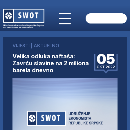
POČETNA
O NAMA
VIJESTI
|
AKTUELNO
VIJESTI
05
Velika odluka naftaša:
AKTUELNO
Zavrću slavine na 2 miliona
ANALIZE
OKT 2022
barela dnevno
KOMPANIJE
FINANSIJE
IZ STRANIH MEDIJA
AKTIVNOSTI
SWOT INTERVJU
UČLANI SE
KONTAKT