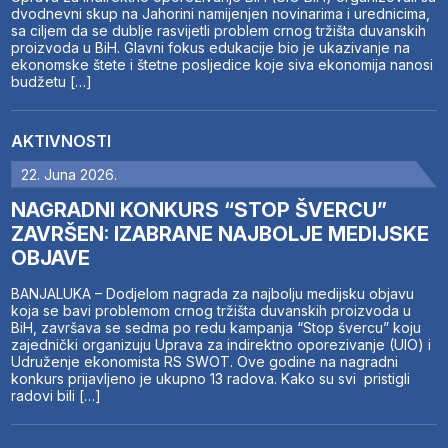
dvodnevni skup na Jahorini namijenjen novinarima i urednicima,
sa ciljem da se dublje rasvijetli problem crnog tržišta duvanskih
proizvoda u BiH. Glavni fokus edukacije bio je ukazivanje na
ekonomske štete i štetne posljedice koje siva ekonomija nanosi
budžetu […]
AKTIVNOSTI
22. Juna 2026.
NAGRADNI KONKURS “STOP ŠVERCU”
ZAVRŠEN: IZABRANE NAJBOLJE MEDIJSKE
OBJAVE
BANJALUKA – Dodjelom nagrada za najbolju medijsku objavu
koja se bavi problemom crnog tržišta duvanskih proizvoda u
BiH, završava se sedma po redu kampanja “Stop švercu” koju
zajednički organizuju Uprava za indirektno oporezivanje (UIO) i
Udruženje ekonomista RS SWOT. Ove godine na nagradni
konkurs prijavljeno je ukupno 13 radova. Kako su svi pristigli
radovi bili […]