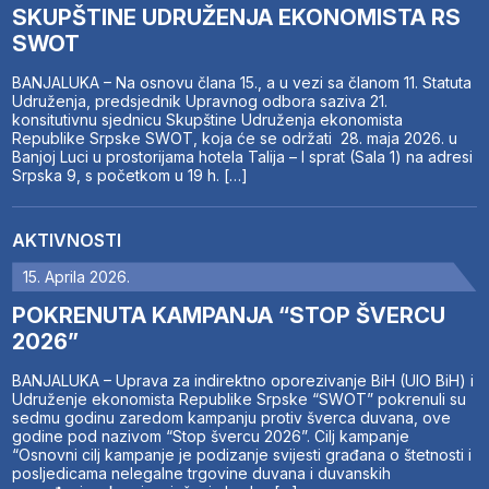
SKUPŠTINE UDRUŽENJA EKONOMISTA RS
SWOT
BANJALUKA – Na osnovu člana 15., a u vezi sa članom 11. Statuta
Udruženja, predsjednik Upravnog odbora saziva 21.
konsitutivnu sjednicu Skupštine Udruženja ekonomista
Republike Srpske SWOT, koja će se održati 28. maja 2026. u
Banjoj Luci u prostorijama hotela Talija – I sprat (Sala 1) na adresi
Srpska 9, s početkom u 19 h. […]
AKTIVNOSTI
15. Aprila 2026.
POKRENUTA KAMPANJA “STOP ŠVERCU
2026”
BANJALUKA – Uprava za indirektno oporezivanje BiH (UIO BiH) i
Udruženje ekonomista Republike Srpske “SWOT” pokrenuli su
sedmu godinu zaredom kampanju protiv šverca duvana, ove
godine pod nazivom “Stop švercu 2026”. Cilj kampanje
“Osnovni cilj kampanje je podizanje svijesti građana o štetnosti i
posljedicama nelegalne trgovine duvana i duvanskih