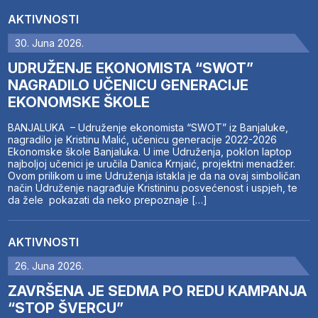
AKTIVNOSTI
30. Juna 2026.
UDRUŽENJE EKONOMISTA “SWOT”
NAGRADILO UČENICU GENERACIJE
EKONOMSKE ŠKOLE
BANJALUKA – Udruženje ekonomista “SWOT” iz Banjaluke,
nagradilo je Kristinu Malić, učenicu generacije 2022-2026
Ekonomske škole Banjaluka. U ime Udruženja, poklon laptop
najboljoj učenici je uručila Danica Krnjaić, projektni menadžer.
Ovom prilikom u ime Udruženja istakla je da na ovaj simboličan
način Udruženje nagrađuje Kristininu posvećenost i uspjeh, te
da žele pokazati da neko prepoznaje […]
AKTIVNOSTI
26. Juna 2026.
ZAVRŠENA JE SEDMA PO REDU KAMPANJA
“STOP ŠVERCU”