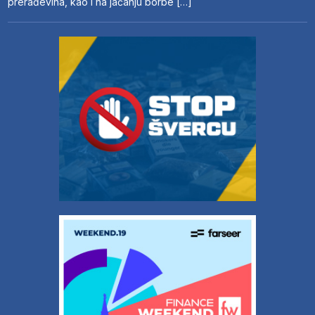
prerađevina, kao i na jačanju borbe […]