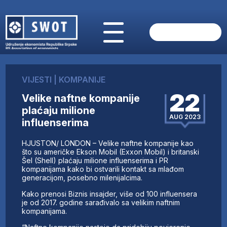
POČETNA
O NAMA
VIJESTI
|
KOMPANIJE
VIJESTI
22
Velike naftne kompanije
AKTUELNO
plaćaju milione
ANALIZE
AUG 2023
influenserima
KOMPANIJE
FINANSIJE
HJUSTON/ LONDON – Velike naftne kompanije kao
IZ STRANIH MEDIJA
što su američke Ekson Mobil (Exxon Mobil) i britanski
Šel (Shell) plaćaju milione influenserima i PR
AKTIVNOSTI
kompanijama kako bi ostvarili kontakt sa mlađom
generacijom, posebno milenijalcima.
SWOT INTERVJU
UČLANI SE
Kako prenosi Biznis insajder, više od 100 influensera
je od 2017. godine sarađivalo sa velikim naftnim
KONTAKT
kompanijama.