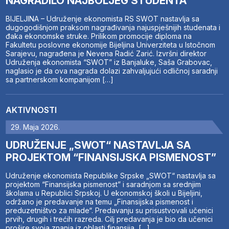
NAGRADILO NAJBOLJEG STUDENTA
BIJELJINA – Udruženje ekonomista RS SWOT nastavlja sa
dugogodišnjom praksom nagrađivanja najuspješnijih studenata i
đaka ekonomske struke. Prilikom promocije diploma na
Fakultetu poslovne ekonomije Bijeljina Univerziteta u Istočnom
Sarajevu, nagrađena je Nevena Radić Zarić. Izvršni direktor
Udruženja ekonomista “SWOT” iz Banjaluke, Saša Grabovac,
naglasio je da ova nagrada dolazi zahvaljujući odličnoj saradnji
sa partnerskom kompanijom […]
AKTIVNOSTI
29. Maja 2026.
UDRUŽENJE „SWOT“ NASTAVLJA SA
PROJEKTOM “FINANSIJSKA PISMENOST”
Udruženje ekonomista Republike Srpske „SWOT“ nastavlja sa
projektom “Finansijska pismenost” i saradnjom sa srednjim
školama u Republici Srpskoj. U ekonomskoj školi u Bijeljini,
održano je predavanje na temu „Finansijska pismenost i
preduzetništvo za mlade“. Predavanju su prisustvovali učenici
prvih, drugih i trećih razreda. Cilj predavanja je bio da učenici
prošire svoja znanja iz oblasti finansija, […]