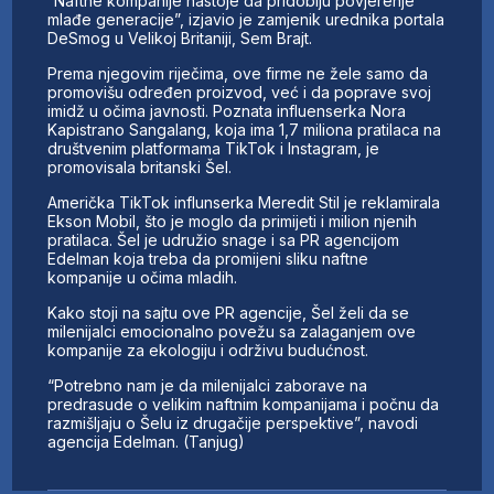
“Naftne kompanije nastoje da pridobiju povjerenje
mlađe generacije”, izjavio je zamjenik urednika portala
DeSmog u Velikoj Britaniji, Sem Brajt.
Prema njegovim riječima, ove firme ne žele samo da
promovišu određen proizvod, već i da poprave svoj
imidž u očima javnosti. Poznata influenserka Nora
Kapistrano Sangalang, koja ima 1,7 miliona pratilaca na
društvenim platformama TikTok i Instagram, je
promovisala britanski Šel.
Američka TikTok influnserka Meredit Stil je reklamirala
Ekson Mobil, što je moglo da primijeti i milion njenih
pratilaca. Šel je udružio snage i sa PR agencijom
Edelman koja treba da promijeni sliku naftne
kompanije u očima mladih.
Kako stoji na sajtu ove PR agencije, Šel želi da se
milenijalci emocionalno povežu sa zalaganjem ove
kompanije za ekologiju i održivu budućnost.
“Potrebno nam je da milenijalci zaborave na
predrasude o velikim naftnim kompanijama i počnu da
razmišljaju o Šelu iz drugačije perspektive”, navodi
agencija Edelman. (Tanjug)