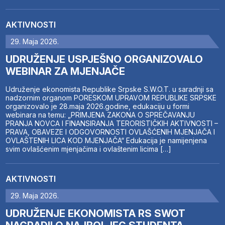
AKTIVNOSTI
29. Maja 2026.
UDRUŽENJE USPJEŠNO ORGANIZOVALO
WEBINAR ZA MJENJAČE
Udruženje ekonomista Republike Srpske S.W.O.T. u saradnji sa
nadzornim organom PORESKOM UPRAVOM REPUBLIKE SRPSKE
organizovalo je 28.maja 2026.godine, edukaciju u formi
webinara na temu: „PRIMJENA ZAKONA O SPREČAVANJU
PRANJA NOVCA I FINANSIRANJA TERORISTIČKIH AKTIVNOSTI –
PRAVA, OBAVEZE I ODGOVORNOSTI OVLAŠĆENIH MJENJAČA I
OVLAŠTENIH LICA KOD MJENJAČA“ Edukacija je namijenjena
svim ovlašćenim mjenjačima i ovlaštenim licima […]
AKTIVNOSTI
29. Maja 2026.
UDRUŽENJE EKONOMISTA RS SWOT