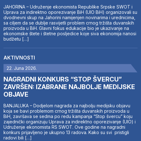
JAHORINA – Udruženje ekonomista Republike Srpske SWOT i
Uprava za indirektno oporezivanje BiH (UIO BiH) organizovali su
dvodnevni skup na Jahorini namijenjen novinarima i urednicima,
sa ciljem da se dublje rasvijetli problem crnog tržišta duvanskih
proizvoda u BiH. Glavni fokus edukacije bio je ukazivanje na
ekonomske štete i štetne posljedice koje siva ekonomija nanosi
budžetu […]
AKTIVNOSTI
22. Juna 2026.
NAGRADNI KONKURS “STOP ŠVERCU”
ZAVRŠEN: IZABRANE NAJBOLJE MEDIJSKE
OBJAVE
BANJALUKA – Dodjelom nagrada za najbolju medijsku objavu
koja se bavi problemom crnog tržišta duvanskih proizvoda u
BiH, završava se sedma po redu kampanja “Stop švercu” koju
zajednički organizuju Uprava za indirektno oporezivanje (UIO) i
Udruženje ekonomista RS SWOT. Ove godine na nagradni
konkurs prijavljeno je ukupno 13 radova. Kako su svi pristigli
radovi bili […]