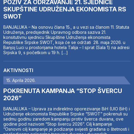
POZIV ZA ODRŽAVANJE 21. SJEDNICE
SKUPŠTINE UDRUŽENJA EKONOMISTA RS
SWOT
BANJALUKA – Na osnovu člana 15., a u vezi sa članom 11. Statuta
Udruženja, predsjednik Upravnog odbora saziva 21.
konsitutivnu sjednicu Skupštine Udruženja ekonomista
Republike Srpske SWOT, koja će se održati 28. maja 2026. u
Banjoj Luci u prostorijama hotela Talija – I sprat (Sala 1) na adresi
Srpska 9, s početkom u 19 h. […]
AKTIVNOSTI
15. Aprila 2026.
POKRENUTA KAMPANJA “STOP ŠVERCU
2026”
BANJALUKA – Uprava za indirektno oporezivanje BiH (UIO BiH) i
Udruženje ekonomista Republike Srpske “SWOT” pokrenuli su
sedmu godinu zaredom kampanju protiv šverca duvana, ove
godine pod nazivom “Stop švercu 2026”. Cilj kampanje
“Osnovni cilj kampanje je podizanje svijesti građana o štetnosti i