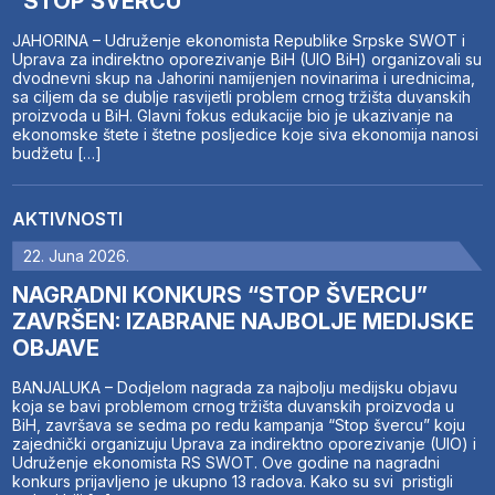
“STOP ŠVERCU”
JAHORINA – Udruženje ekonomista Republike Srpske SWOT i
Uprava za indirektno oporezivanje BiH (UIO BiH) organizovali su
dvodnevni skup na Jahorini namijenjen novinarima i urednicima,
sa ciljem da se dublje rasvijetli problem crnog tržišta duvanskih
proizvoda u BiH. Glavni fokus edukacije bio je ukazivanje na
ekonomske štete i štetne posljedice koje siva ekonomija nanosi
budžetu […]
AKTIVNOSTI
22. Juna 2026.
NAGRADNI KONKURS “STOP ŠVERCU”
ZAVRŠEN: IZABRANE NAJBOLJE MEDIJSKE
OBJAVE
BANJALUKA – Dodjelom nagrada za najbolju medijsku objavu
koja se bavi problemom crnog tržišta duvanskih proizvoda u
BiH, završava se sedma po redu kampanja “Stop švercu” koju
zajednički organizuju Uprava za indirektno oporezivanje (UIO) i
Udruženje ekonomista RS SWOT. Ove godine na nagradni
konkurs prijavljeno je ukupno 13 radova. Kako su svi pristigli