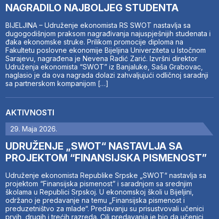
NAGRADILO NAJBOLJEG STUDENTA
BIJELJINA – Udruženje ekonomista RS SWOT nastavlja sa
dugogodišnjom praksom nagrađivanja najuspješnijih studenata i
đaka ekonomske struke. Prilikom promocije diploma na
Fakultetu poslovne ekonomije Bijeljina Univerziteta u Istočnom
Sarajevu, nagrađena je Nevena Radić Zarić. Izvršni direktor
Udruženja ekonomista “SWOT” iz Banjaluke, Saša Grabovac,
naglasio je da ova nagrada dolazi zahvaljujući odličnoj saradnji
sa partnerskom kompanijom […]
AKTIVNOSTI
29. Maja 2026.
UDRUŽENJE „SWOT“ NASTAVLJA SA
PROJEKTOM “FINANSIJSKA PISMENOST”
Udruženje ekonomista Republike Srpske „SWOT“ nastavlja sa
projektom “Finansijska pismenost” i saradnjom sa srednjim
školama u Republici Srpskoj. U ekonomskoj školi u Bijeljini,
održano je predavanje na temu „Finansijska pismenost i
preduzetništvo za mlade“. Predavanju su prisustvovali učenici
prvih, drugih i trećih razreda. Cilj predavanja je bio da učenici