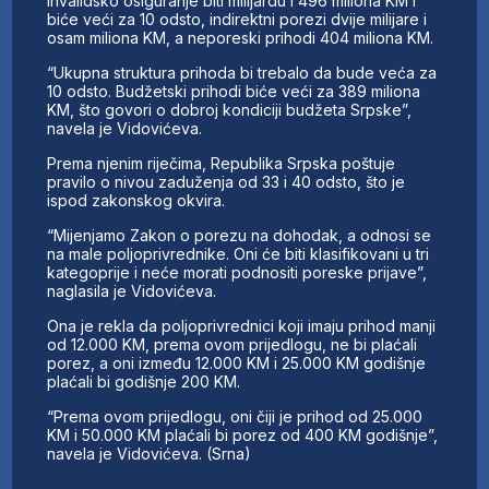
invalidsko osiguranje biti milijardu i 496 miliona KM i
biće veći za 10 odsto, indirektni porezi dvije milijare i
osam miliona KM, a neporeski prihodi 404 miliona KM.
“Ukupna struktura prihoda bi trebalo da bude veća za
10 odsto. Budžetski prihodi biće veći za 389 miliona
KM, što govori o dobroj kondiciji budžeta Srpske”,
navela je Vidovićeva.
Prema njenim riječima, Republika Srpska poštuje
pravilo o nivou zaduženja od 33 i 40 odsto, što je
ispod zakonskog okvira.
“Mijenjamo Zakon o porezu na dohodak, a odnosi se
na male poljoprivrednike. Oni će biti klasifikovani u tri
kategoprije i neće morati podnositi poreske prijave”,
naglasila je Vidovićeva.
Ona je rekla da poljoprivrednici koji imaju prihod manji
od 12.000 KM, prema ovom prijedlogu, ne bi plaćali
porez, a oni između 12.000 KM i 25.000 KM godišnje
plaćali bi godišnje 200 KM.
“Prema ovom prijedlogu, oni čiji je prihod od 25.000
KM i 50.000 KM plaćali bi porez od 400 KM godišnje”,
navela je Vidovićeva. (Srna)