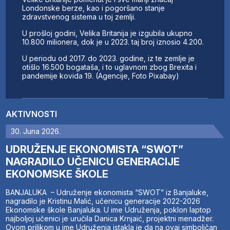
Londonske berze, kao i pogoršano stanje
zdravstvenog sistema u toj zemlji.
U prošloj godini, Velika Britanija je izgubila ukupno
10.800 milionera, dok je u 2023. taj broj iznosio 4.200.
U periodu od 2017. do 2023. godine, iz te zemlje je
otišlo 16.500 bogataša, i to uglavnom zbog Brexita i
pandemije kovida 19. (Agencije, Foto Pixabay)
AKTIVNOSTI
30. Juna 2026.
UDRUŽENJE EKONOMISTA “SWOT”
NAGRADILO UČENICU GENERACIJE
EKONOMSKE ŠKOLE
BANJALUKA – Udruženje ekonomista “SWOT” iz Banjaluke,
nagradilo je Kristinu Malić, učenicu generacije 2022-2026
Ekonomske škole Banjaluka. U ime Udruženja, poklon laptop
najboljoj učenici je uručila Danica Krnjaić, projektni menadžer.
Ovom prilikom u ime Udruženja istakla je da na ovaj simboličan