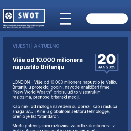
POČETNA
O NAMA
VIJESTI
|
AKTUELNO
VIJESTI
20
AKTUELNO
Više od 10.000 milionera
ANALIZE
napustilo Britaniju
JAN 2025
KOMPANIJE
FINANSIJE
LONDON – Više od 10.000 milionera napustilo je Veliku
IZ STRANIH MEDIJA
Britaniju u protekloj godini, navode analitičari firme
“New World Wealth”, pripisujući to višestrukim
AKTIVNOSTI
razlozima, prenose britanski mediji.
SWOT INTERVJU
Kao neki od razloga navedeni su porezi, kao i rastuća
UČLANI SE
snaga SAD i Kine u globalnom sektoru tehnologije,
prenio je list “Standard”.
KONTAKT
Među potencijalnim razlozima za odlazak milionera iz
Velike Britanije pomenut je i sve manji značaj