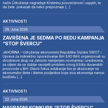
način Udruženje nagrađuje Kristininu posvećenost i uspjeh, te
da žele pokazati da neko prepoznaje […]
AKTIVNOSTI
26. Juna 2026.
ZAVRŠENA JE SEDMA PO REDU KAMPANJA
“STOP ŠVERCU”
JAHORINA – Udruženje ekonomista Republike Srpske SWOT i
Uprava za indirektno oporezivanje BiH (UIO BiH) organizovali su
dvodnevni skup na Jahorini namijenjen novinarima i urednicima,
sa ciljem da se dublje rasvijetli problem crnog tržišta duvanskih
proizvoda u BiH. Glavni fokus edukacije bio je ukazivanje na
ekonomske štete i štetne posljedice koje siva ekonomija nanosi
budžetu […]
AKTIVNOSTI
22. Juna 2026.
NAGRADNI KONKURS “STOP ŠVERCU”