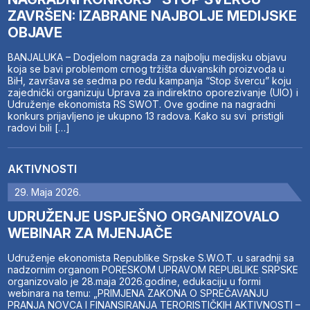
ZAVRŠEN: IZABRANE NAJBOLJE MEDIJSKE
OBJAVE
BANJALUKA – Dodjelom nagrada za najbolju medijsku objavu
koja se bavi problemom crnog tržišta duvanskih proizvoda u
BiH, završava se sedma po redu kampanja “Stop švercu” koju
zajednički organizuju Uprava za indirektno oporezivanje (UIO) i
Udruženje ekonomista RS SWOT. Ove godine na nagradni
konkurs prijavljeno je ukupno 13 radova. Kako su svi pristigli
radovi bili […]
AKTIVNOSTI
29. Maja 2026.
UDRUŽENJE USPJEŠNO ORGANIZOVALO
WEBINAR ZA MJENJAČE
Udruženje ekonomista Republike Srpske S.W.O.T. u saradnji sa
nadzornim organom PORESKOM UPRAVOM REPUBLIKE SRPSKE
organizovalo je 28.maja 2026.godine, edukaciju u formi
webinara na temu: „PRIMJENA ZAKONA O SPREČAVANJU
PRANJA NOVCA I FINANSIRANJA TERORISTIČKIH AKTIVNOSTI –