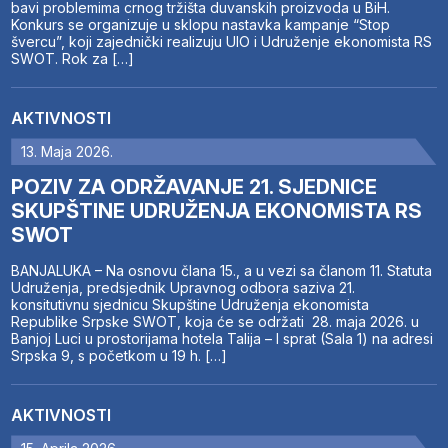
bavi problemima crnog tržišta duvanskih proizvoda u BiH.
Konkurs se organizuje u sklopu nastavka kampanje “Stop
švercu”, koji zajednički realizuju UIO i Udruženje ekonomista RS
SWOT. Rok za […]
AKTIVNOSTI
13. Maja 2026.
POZIV ZA ODRŽAVANJE 21. SJEDNICE
SKUPŠTINE UDRUŽENJA EKONOMISTA RS
SWOT
BANJALUKA – Na osnovu člana 15., a u vezi sa članom 11. Statuta
Udruženja, predsjednik Upravnog odbora saziva 21.
konsitutivnu sjednicu Skupštine Udruženja ekonomista
Republike Srpske SWOT, koja će se održati 28. maja 2026. u
Banjoj Luci u prostorijama hotela Talija – I sprat (Sala 1) na adresi
Srpska 9, s početkom u 19 h. […]
AKTIVNOSTI