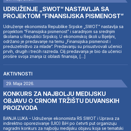
UDRUŽENJE „SWOT“ NASTAVLJA SA
PROJEKTOM “FINANSIJSKA PISMENOST”
Udruženje ekonomista Republike Srpske „SWOT“ nastavlja sa
projektom “Finansijska pismenost” i saradnjom sa srednjim
školama u Republici Srpskoj. U ekonomskoj školi u Bijeljini,
održano je predavanje na temu „Finansijska pismenost i
preduzetništvo za mlade“. Predavanju su prisustvovali učenici
prvih, drugih i trećih razreda. Cilj predavanja je bio da učenici
prošire svoja znanja iz oblasti finansija, […]
AKTIVNOSTI
29. Maja 2026.
KONKURS ZA NAJBOLJU MEDIJSKU
OBJAVU O CRNOM TRŽIŠTU DUVANSKIH
PROIZVODA
BANJA LUKA – Udruženje ekonomista RS SWOT i Uprava za
indirektno oporezivanje (UIO) BiH po četvrti put organizuju
nagradni konkurs za najbolju medijsku objavu koja se tematski