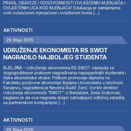
PRAVA, OBAVEZE I ODGOVORNOSTI OVLAŠĆENIH MJENJAČA I
OVLAŠTENIH LICA KOD MJENJAČA“ Edukacija je namijenjena
svim ovlašćenim mjenjačima i ovlaštenim licima […]
AKTIVNOSTI
29. Maja 2026.
UDRUŽENJE EKONOMISTA RS SWOT
NAGRADILO NAJBOLJEG STUDENTA
BIJELJINA – Udruženje ekonomista RS SWOT nastavlja sa
dugogodišnjom praksom nagrađivanja najuspješnijih studenata i
đaka ekonomske struke. Prilikom promocije diploma na
Fakultetu poslovne ekonomije Bijeljina Univerziteta u Istočnom
Sarajevu, nagrađena je Nevena Radić Zarić. Izvršni direktor
Udruženja ekonomista “SWOT” iz Banjaluke, Saša Grabovac,
naglasio je da ova nagrada dolazi zahvaljujući odličnoj saradnji
sa partnerskom kompanijom […]
AKTIVNOSTI
29. Maja 2026.