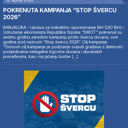
15. Aprila 2026.
POKRENUTA KAMPANJA “STOP ŠVERCU
2026”
BANJALUKA – Uprava za indirektno oporezivanje BiH (UIO BiH) i
Udruženje ekonomista Republike Srpske “SWOT” pokrenuli su
sedmu godinu zaredom kampanju protiv šverca duvana, ove
godine pod nazivom “Stop švercu 2026”. Cilj kampanje
“Osnovni cilj kampanje je podizanje svijesti građana o štetnosti i
posljedicama nelegalne trgovine duvana i duvanskih
prerađevina, kao i na jačanju borbe […]