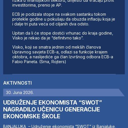
rizika u finansijskom sektoru, umjesto da vraćaju profit
investitorima, prenio je AP.
ECB je podizala stope na svakom sastanku tokom
protekle godine u pokušaju da obuzda inflaciju koja je
i dalje tri puta veća od ciljanih dva odsto.
Upitan da li će stope dostići vrhunac do kraja godine,
Visko je rekao da je “definitvno tako”.
Visko, koji se smatra jednim od mekših članova
Upravnog savjeta ECB-a, odlazi sa funkcije krajem
oktobra, a naslijediće ga član Izvršnog odbora ECB-a
Fabio Paneta. (Srna, Rojters)
AKTIVNOSTI
30. Juna 2026.
UDRUŽENJE EKONOMISTA “SWOT”
NAGRADILO UČENICU GENERACIJE
EKONOMSKE ŠKOLE
BANJALUKA – Udruženje ekonomista “SWOT” iz Banjaluke,