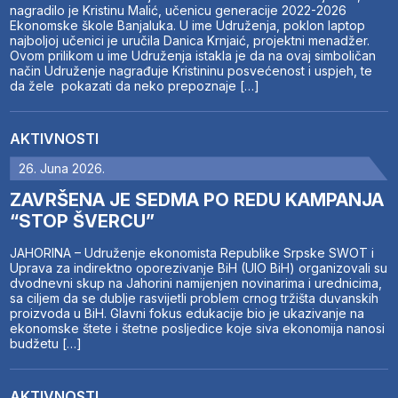
nagradilo je Kristinu Malić, učenicu generacije 2022-2026
Ekonomske škole Banjaluka. U ime Udruženja, poklon laptop
najboljoj učenici je uručila Danica Krnjaić, projektni menadžer.
Ovom prilikom u ime Udruženja istakla je da na ovaj simboličan
način Udruženje nagrađuje Kristininu posvećenost i uspjeh, te
da žele pokazati da neko prepoznaje […]
AKTIVNOSTI
26. Juna 2026.
ZAVRŠENA JE SEDMA PO REDU KAMPANJA
“STOP ŠVERCU”
JAHORINA – Udruženje ekonomista Republike Srpske SWOT i
Uprava za indirektno oporezivanje BiH (UIO BiH) organizovali su
dvodnevni skup na Jahorini namijenjen novinarima i urednicima,
sa ciljem da se dublje rasvijetli problem crnog tržišta duvanskih
proizvoda u BiH. Glavni fokus edukacije bio je ukazivanje na
ekonomske štete i štetne posljedice koje siva ekonomija nanosi
budžetu […]
AKTIVNOSTI