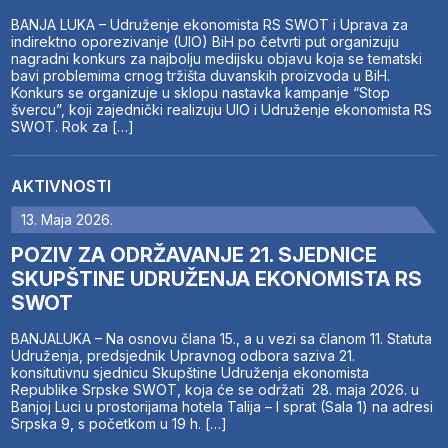
BANJA LUKA – Udruženje ekonomista RS SWOT i Uprava za
indirektno oporezivanje (UIO) BiH po četvrti put organizuju
nagradni konkurs za najbolju medijsku objavu koja se tematski
bavi problemima crnog tržišta duvanskih proizvoda u BiH.
Konkurs se organizuje u sklopu nastavka kampanje “Stop
švercu”, koji zajednički realizuju UIO i Udruženje ekonomista RS
SWOT. Rok za […]
AKTIVNOSTI
13. Maja 2026.
POZIV ZA ODRŽAVANJE 21. SJEDNICE
SKUPŠTINE UDRUŽENJA EKONOMISTA RS
SWOT
BANJALUKA – Na osnovu člana 15., a u vezi sa članom 11. Statuta
Udruženja, predsjednik Upravnog odbora saziva 21.
konsitutivnu sjednicu Skupštine Udruženja ekonomista
Republike Srpske SWOT, koja će se održati 28. maja 2026. u
Banjoj Luci u prostorijama hotela Talija – I sprat (Sala 1) na adresi
Srpska 9, s početkom u 19 h. […]