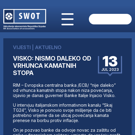
POČETNA
O NAMA
VIJESTI
|
AKTUELNO
VIJESTI
13
VISKO: NISMO DALEKO OD
AKTUELNO
VRHUNCA KAMATNIH
ANALIZE
JUL 2023
STOPA
KOMPANIJE
FINANSIJE
RIM – Evropska centralna banka /ECB/ “nije daleko”
IZ STRANIH MEDIJA
od vrhunca kamatnih stopa nakon niza povećanja,
izjavio je danas guverner Banke Italije Injacio Visko.
AKTIVNOSTI
U intervjuu italijanskom informativnom kanalu “Skaj
SWOT INTERVJU
TG24”, Visko je ponovio svoje mišljenje da će biti
UČLANI SE
potrebno vrijeme da se uticaj povećanja kamata
prenese na borbu protiv inflacije.
KONTAKT
On je pozvao banke da odvoje novac za zaštitu od