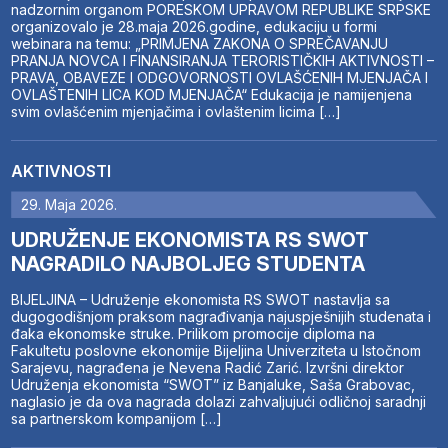
nadzornim organom PORESKOM UPRAVOM REPUBLIKE SRPSKE
organizovalo je 28.maja 2026.godine, edukaciju u formi
webinara na temu: „PRIMJENA ZAKONA O SPREČAVANJU
PRANJA NOVCA I FINANSIRANJA TERORISTIČKIH AKTIVNOSTI –
PRAVA, OBAVEZE I ODGOVORNOSTI OVLAŠĆENIH MJENJAČA I
OVLAŠTENIH LICA KOD MJENJAČA“ Edukacija je namijenjena
svim ovlašćenim mjenjačima i ovlaštenim licima […]
AKTIVNOSTI
29. Maja 2026.
UDRUŽENJE EKONOMISTA RS SWOT
NAGRADILO NAJBOLJEG STUDENTA
BIJELJINA – Udruženje ekonomista RS SWOT nastavlja sa
dugogodišnjom praksom nagrađivanja najuspješnijih studenata i
đaka ekonomske struke. Prilikom promocije diploma na
Fakultetu poslovne ekonomije Bijeljina Univerziteta u Istočnom
Sarajevu, nagrađena je Nevena Radić Zarić. Izvršni direktor
Udruženja ekonomista “SWOT” iz Banjaluke, Saša Grabovac,
naglasio je da ova nagrada dolazi zahvaljujući odličnoj saradnji
sa partnerskom kompanijom […]