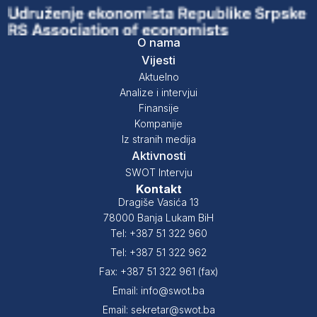
O nama
Vijesti
Aktuelno
Analize i intervjui
Finansije
Kompanije
Iz stranih medija
Aktivnosti
SWOT Intervju
Kontakt
Dragiše Vasića 13
78000 Banja Lukam BiH
Tel: +387 51 322 960
Tel: +387 51 322 962
Fax: +387 51 322 961 (fax)
Email: info@swot.ba
Email: sekretar@swot.ba