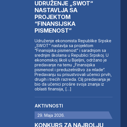
UDRUŽENJE „SWOT“
NASTAVLJA SA
PROJEKTOM
“FINANSIJSKA
PISMENOST”
Udruženje ekonomista Republike Srpske
„SWOT“ nastavlja sa projektom
“Finansijska pismenost” i saradnjom sa
srednjim školama u Republici Srpskoj. U
ekonomskoj školi u Bijeljini, održano je
predavanje na temu „Finansijska
pismenost i preduzetništvo za mlade“.
Predavanju su prisustvovali učenici prvih,
drugih i trećih razreda. Cilj predavanja je
bio da učenici prošire svoja znanja iz
oblasti finansija, […]
AKTIVNOSTI
29. Maja 2026.
KONKURS ZA NAJBOLJU