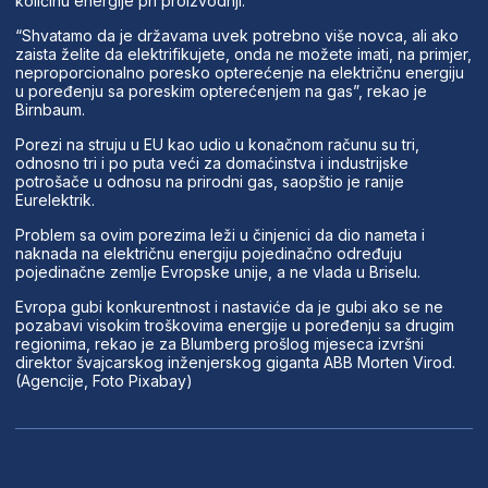
količinu energije pri proizvodnji.
“Shvatamo da je državama uvek potrebno više novca, ali ako
zaista želite da elektrifikujete, onda ne možete imati, na primjer,
neproporcionalno poresko opterećenje na električnu energiju
u poređenju sa poreskim opterećenjem na gas”, rekao je
Birnbaum.
Porezi na struju u EU kao udio u konačnom računu su tri,
odnosno tri i po puta veći za domaćinstva i industrijske
potrošače u odnosu na prirodni gas, saopštio je ranije
Eurelektrik.
Problem sa ovim porezima leži u činjenici da dio nameta i
naknada na električnu energiju pojedinačno određuju
pojedinačne zemlje Evropske unije, a ne vlada u Briselu.
Evropa gubi konkurentnost i nastaviće da je gubi ako se ne
pozabavi visokim troškovima energije u poređenju sa drugim
regionima, rekao je za Blumberg prošlog mjeseca izvršni
direktor švajcarskog inženjerskog giganta ABB Morten Virod.
(Agencije, Foto Pixabay)