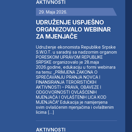
AKTIVNOSTI
29. Maja 2026.
UDRUŽENJE USPJEŠNO
ORGANIZOVALO WEBINAR
ZA MJENJAČE
Udruženje ekonomista Republike Srpske
S.W.O.T. u saradnji sa nadzornim organom
PORESKOM UPRAVOM REPUBLIKE
SRPSKE organizovalo je 28.maja
2026.godine, edukaciju u formi webinara
na temu: „PRIMJENA ZAKONA O
SPREČAVANJU PRANJA NOVCA I
FINANSIRANJA TERORISTIČKIH
AKTIVNOSTI – PRAVA, OBAVEZE I
ODGOVORNOSTI OVLAŠĆENIH
MJENJAČA I OVLAŠTENIH LICA KOD
MJENJAČA“ Edukacija je namijenjena
svim ovlašćenim mjenjačima i ovlaštenim
licima […]
AKTIVNOSTI