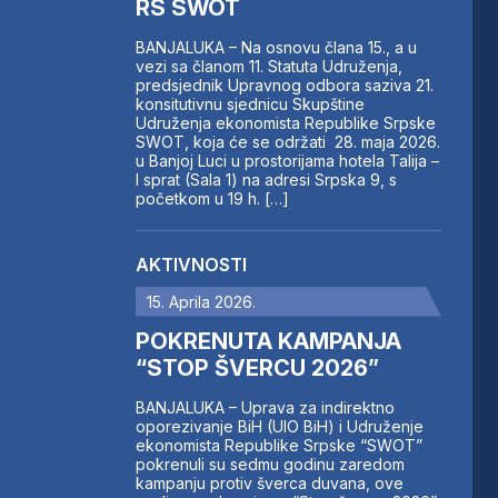
RS SWOT
BANJALUKA – Na osnovu člana 15., a u
vezi sa članom 11. Statuta Udruženja,
predsjednik Upravnog odbora saziva 21.
konsitutivnu sjednicu Skupštine
Udruženja ekonomista Republike Srpske
SWOT, koja će se održati 28. maja 2026.
u Banjoj Luci u prostorijama hotela Talija –
I sprat (Sala 1) na adresi Srpska 9, s
početkom u 19 h. […]
AKTIVNOSTI
15. Aprila 2026.
POKRENUTA KAMPANJA
“STOP ŠVERCU 2026”
BANJALUKA – Uprava za indirektno
oporezivanje BiH (UIO BiH) i Udruženje
ekonomista Republike Srpske “SWOT”
pokrenuli su sedmu godinu zaredom
kampanju protiv šverca duvana, ove