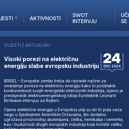
SWOT
UČ
JESTI
AKTIVNOSTI
INTERVJU
SE
AKTUELNO
ANALIZE
VIJESTI
|
AKTUELNO
KOMPANIJE
24
INANSIJE
Visoki porezi na električnu
energiju slabe evropsku industriju
Z STRANIH MEDIJA
DEC 2024
BRISEL – Evropske zemlje treba da razrade načine za
smanjenje poreza na električnu energiju kako bi podstakle
konkurentnost svojih energetski intenzivnih industrija, izjavio je
predsjednik elektroenergetskog lobija Eurelektrik Leonard
Birnbaum intervjuu za Rojters.
Cijene električne energije u Evropskoj uniji su do tri puta veće
nego u Sjedinjenim Američkim Državama, što dodatno
ugrožava proizvodnju aluminijuma, čelika, hemikalija i cementa,
kao i budućnost drugih evropskih industrija koje koriste veliku