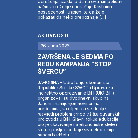
Udruženja istakla je da na ovaj simboličan
način Udruženje nagrađuje Kristininu
posvećenost i uspjeh, te da žele
pokazati da neko prepoznaje […]
AKTIVNOSTI
26. Juna 2026.
ZAVRŠENA JE SEDMA PO
REDU KAMPANJA “STOP
ŠVERCU”
JAHORINA – Udruženje ekonomista
Republike Srpske SWOT i Uprava za
indirektno oporezivanje BiH (UIO BiH)
organizovali su dvodnevni skup na
Jahorini namijenjen novinarima i
urednicima, sa ciljem da se dublje
rasvijetli problem crnog tržišta duvanskih
proizvoda u BiH. Glavni fokus edukacije
bio je ukazivanje na ekonomske štete i
štetne posljedice koje siva ekonomija
nanosi budžetu […]