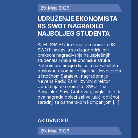
29. Maja 2026.
UDRUŽENJE EKONOMISTA
RS SWOT NAGRADILO
NAJBOLJEG STUDENTA
BIJELJINA – Udruženje ekonomista RS
SWOT nastavlja sa dugogodišnjom
praksom nagrađivanja najuspješnijih
studenata i đaka ekonomske struke.
Prilikom promocije diploma na Fakultetu
poslovne ekonomije Bijeljina Univerziteta
u Istočnom Sarajevu, nagrađena je
Nevena Radić Zarić. Izvršni direktor
Udruženja ekonomista “SWOT” iz
Banjaluke, Saša Grabovac, naglasio je da
ova nagrada dolazi zahvaljujući odličnoj
saradnji sa partnerskom kompanijom […]
AKTIVNOSTI
29. Maja 2026.