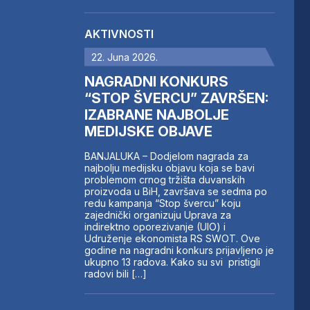
AKTIVNOSTI
22. Juna 2026.
NAGRADNI KONKURS
“STOP ŠVERCU” ZAVRŠEN:
IZABRANE NAJBOLJE
MEDIJSKE OBJAVE
BANJALUKA – Dodjelom nagrada za
najbolju medijsku objavu koja se bavi
problemom crnog tržišta duvanskih
proizvoda u BiH, završava se sedma po
redu kampanja “Stop švercu” koju
zajednički organizuju Uprava za
indirektno oporezivanje (UIO) i
Udruženje ekonomista RS SWOT. Ove
godine na nagradni konkurs prijavljeno je
ukupno 13 radova. Kako su svi pristigli
radovi bili […]