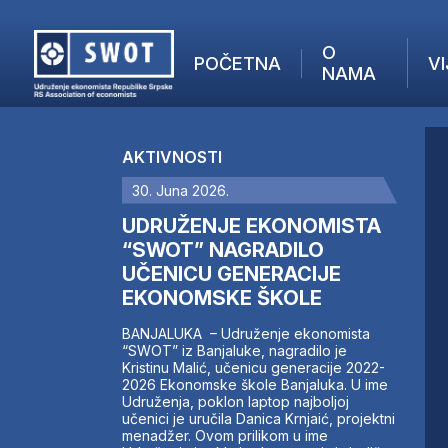
O
POČETNA
VI
NAMA
POČETNA
O NAMA
AKTIVNOSTI
VIJESTI
30. Juna 2026.
AKTUELNO
F
ANALIZE
UDRUŽENJE EKONOMISTA
I
KOMPANIJE
“SWOT” NAGRADILO
UČENICU GENERACIJE
FINANSIJE
EKONOMSKE ŠKOLE
IZ STRANIH MEDIJA
AKTIVNOSTI
BANJALUKA – Udruženje ekonomista
“SWOT” iz Banjaluke, nagradilo je
SWOT INTERVJU
Kristinu Malić, učenicu generacije 2022-
UČLANI SE
2026 Ekonomske škole Banjaluka. U ime
Udruženja, poklon laptop najboljoj
KONTAKT
učenici je uručila Danica Krnjaić, projektni
menadžer. Ovom prilikom u ime