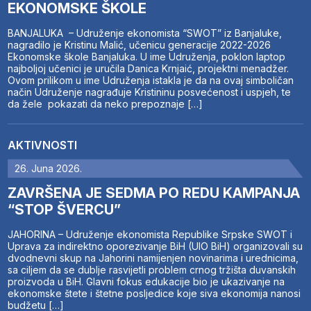
EKONOMSKE ŠKOLE
BANJALUKA – Udruženje ekonomista “SWOT” iz Banjaluke,
nagradilo je Kristinu Malić, učenicu generacije 2022-2026
Ekonomske škole Banjaluka. U ime Udruženja, poklon laptop
najboljoj učenici je uručila Danica Krnjaić, projektni menadžer.
Ovom prilikom u ime Udruženja istakla je da na ovaj simboličan
način Udruženje nagrađuje Kristininu posvećenost i uspjeh, te
da žele pokazati da neko prepoznaje […]
AKTIVNOSTI
26. Juna 2026.
ZAVRŠENA JE SEDMA PO REDU KAMPANJA
“STOP ŠVERCU”
JAHORINA – Udruženje ekonomista Republike Srpske SWOT i
Uprava za indirektno oporezivanje BiH (UIO BiH) organizovali su
dvodnevni skup na Jahorini namijenjen novinarima i urednicima,
sa ciljem da se dublje rasvijetli problem crnog tržišta duvanskih
proizvoda u BiH. Glavni fokus edukacije bio je ukazivanje na
ekonomske štete i štetne posljedice koje siva ekonomija nanosi
budžetu […]