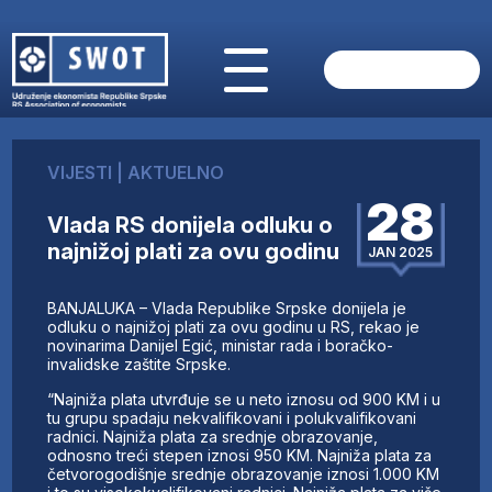
POČETNA
O NAMA
VIJESTI
|
AKTUELNO
VIJESTI
28
AKTUELNO
Vlada RS donijela odluku o
ANALIZE
najnižoj plati za ovu godinu
JAN 2025
KOMPANIJE
FINANSIJE
BANJALUKA – Vlada Republike Srpske donijela je
IZ STRANIH MEDIJA
odluku o najnižoj plati za ovu godinu u RS, rekao je
novinarima Danijel Egić, ministar rada i boračko-
AKTIVNOSTI
invalidske zaštite Srpske.
SWOT INTERVJU
“Najniža plata utvrđuje se u neto iznosu od 900 KM i u
UČLANI SE
tu grupu spadaju nekvalifikovani i polukvalifikovani
radnici. Najniža plata za srednje obrazovanje,
KONTAKT
odnosno treći stepen iznosi 950 KM. Najniža plata za
četvorogodišnje srednje obrazovanje iznosi 1.000 KM