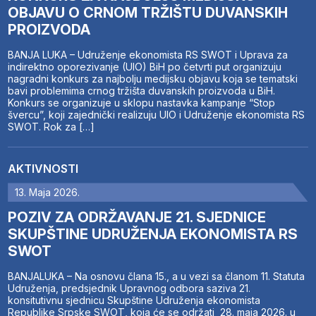
OBJAVU O CRNOM TRŽIŠTU DUVANSKIH
PROIZVODA
BANJA LUKA – Udruženje ekonomista RS SWOT i Uprava za
indirektno oporezivanje (UIO) BiH po četvrti put organizuju
nagradni konkurs za najbolju medijsku objavu koja se tematski
bavi problemima crnog tržišta duvanskih proizvoda u BiH.
Konkurs se organizuje u sklopu nastavka kampanje “Stop
švercu”, koji zajednički realizuju UIO i Udruženje ekonomista RS
SWOT. Rok za […]
AKTIVNOSTI
13. Maja 2026.
POZIV ZA ODRŽAVANJE 21. SJEDNICE
SKUPŠTINE UDRUŽENJA EKONOMISTA RS
SWOT
BANJALUKA – Na osnovu člana 15., a u vezi sa članom 11. Statuta
Udruženja, predsjednik Upravnog odbora saziva 21.
konsitutivnu sjednicu Skupštine Udruženja ekonomista
Republike Srpske SWOT, koja će se održati 28. maja 2026. u