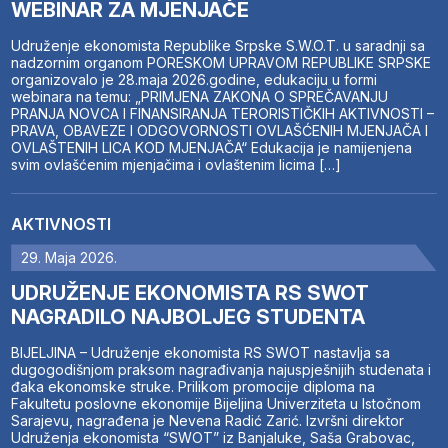
WEBINAR ZA MJENJAČE
Udruženje ekonomista Republike Srpske S.W.O.T. u saradnji sa
nadzornim organom PORESKOM UPRAVOM REPUBLIKE SRPSKE
organizovalo je 28.maja 2026.godine, edukaciju u formi
webinara na temu: „PRIMJENA ZAKONA O SPREČAVANJU
PRANJA NOVCA I FINANSIRANJA TERORISTIČKIH AKTIVNOSTI –
PRAVA, OBAVEZE I ODGOVORNOSTI OVLAŠĆENIH MJENJAČA I
OVLAŠTENIH LICA KOD MJENJAČA“ Edukacija je namijenjena
svim ovlašćenim mjenjačima i ovlaštenim licima […]
AKTIVNOSTI
29. Maja 2026.
UDRUŽENJE EKONOMISTA RS SWOT
NAGRADILO NAJBOLJEG STUDENTA
BIJELJINA – Udruženje ekonomista RS SWOT nastavlja sa
dugogodišnjom praksom nagrađivanja najuspješnijih studenata i
đaka ekonomske struke. Prilikom promocije diploma na
Fakultetu poslovne ekonomije Bijeljina Univerziteta u Istočnom
Sarajevu, nagrađena je Nevena Radić Zarić. Izvršni direktor
Udruženja ekonomista “SWOT” iz Banjaluke, Saša Grabovac,