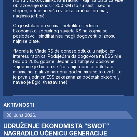
i to su visokokvalifikovani radnici. Najniža plata za više
obrazovanje iznosi 1.300 KM i to su šesti i sedmi
stepen, odnosno viša i visoka stručna sprema”,
naglasio je Egić.
On je istakao da su imali nekoliko sjednica
Ekonomsko-socijalnog savjeta RS na kojima se
poslodavci i sindikat nisu mogli dogovoriti o iznosu
najniže plate.
“Morala je Vlada RS da donese odluku u najboljem
interesu radnika. Podsjećam da dogovora na ESS nije
bilo od 2018. godine. Jedan od zahtjeva poslovne
zajednice je bio da se što ranije donese odluka o
minimalnoj plati za narednu godinu mi smo to uvažili te
je prva sjednica ESS zakazana za početak oktobra”,
naveo je Egić. (Nezavisne)
AKTIVNOSTI
30. Juna 2026.
UDRUŽENJE EKONOMISTA “SWOT”
NAGRADILO UČENICU GENERACIJE