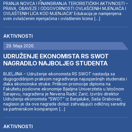
PRANJA NOVCA I FINANSIRANJA TERORISTIČKIH AKTIVNOSTI –
PRAVA, OBAVEZE I ODGOVORNOSTI OVLAŠĆENIH MJENJAČA I
OVLAŠTENIH LICA KOD MJENJAČA“ Edukacija je namijenjena
svim ovlašćenim mjenjačima i ovlaštenim licima […]
AKTIVNOSTI
29. Maja 2026.
UDRUŽENJE EKONOMISTA RS SWOT
NAGRADILO NAJBOLJEG STUDENTA
BIJELJINA – Udruženje ekonomista RS SWOT nastavlja sa
dugogodišnjom praksom nagrađivanja najuspješnijih studenata i
đaka ekonomske struke. Prilikom promocije diploma na
Fakultetu poslovne ekonomije Bijeljina Univerziteta u Istočnom
Sarajevu, nagrađena je Nevena Radić Zarić. Izvršni direktor
Udruženja ekonomista “SWOT” iz Banjaluke, Saša Grabovac,
naglasio je da ova nagrada dolazi zahvaljujući odličnoj saradnji
sa partnerskom kompanijom […]
AKTIVNOSTI