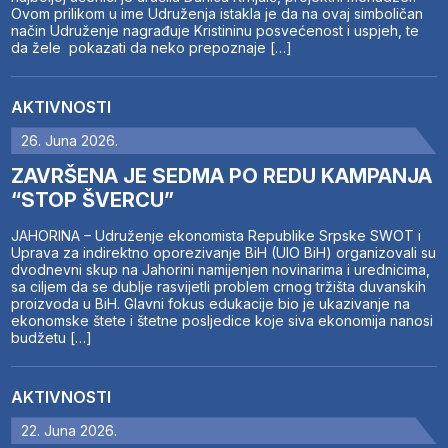
Ovom prilikom u ime Udruženja istakla je da na ovaj simboličan
način Udruženje nagrađuje Kristininu posvećenost i uspjeh, te
da žele pokazati da neko prepoznaje […]
AKTIVNOSTI
26. Juna 2026.
ZAVRŠENA JE SEDMA PO REDU KAMPANJA
“STOP ŠVERCU”
JAHORINA – Udruženje ekonomista Republike Srpske SWOT i
Uprava za indirektno oporezivanje BiH (UIO BiH) organizovali su
dvodnevni skup na Jahorini namijenjen novinarima i urednicima,
sa ciljem da se dublje rasvijetli problem crnog tržišta duvanskih
proizvoda u BiH. Glavni fokus edukacije bio je ukazivanje na
ekonomske štete i štetne posljedice koje siva ekonomija nanosi
budžetu […]
AKTIVNOSTI
22. Juna 2026.