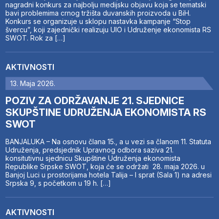
nagradni konkurs za najbolju medijsku objavu koja se tematski
bavi problemima crnog tržišta duvanskih proizvoda u BiH.
Konkurs se organizuje u sklopu nastavka kampanje “Stop
švercu”, koji zajednički realizuju UIO i Udruženje ekonomista RS
SWOT. Rok za […]
AKTIVNOSTI
13. Maja 2026.
POZIV ZA ODRŽAVANJE 21. SJEDNICE
SKUPŠTINE UDRUŽENJA EKONOMISTA RS
SWOT
BANJALUKA – Na osnovu člana 15., a u vezi sa članom 11. Statuta
Udruženja, predsjednik Upravnog odbora saziva 21.
konsitutivnu sjednicu Skupštine Udruženja ekonomista
Republike Srpske SWOT, koja će se održati 28. maja 2026. u
Banjoj Luci u prostorijama hotela Talija – I sprat (Sala 1) na adresi
Srpska 9, s početkom u 19 h. […]
AKTIVNOSTI