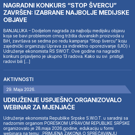
NAGRADNI KONKURS “STOP ŠVERCU”
ZAVRŠEN: IZABRANE NAJBOLJE MEDIJSKE
OBJAVE
BANJALUKA – Dodjelom nagrada za najbolju medijsku objavu
koja se bavi problemom crnog tržišta duvanskih proizvoda u
BiH, završava se sedma po redu kampanja “Stop švercu” koju
zajednički organizuju Uprava za indirektno oporezivanje (UIO) i
Udruženje ekonomista RS SWOT. Ove godine na nagradni
konkurs prijavljeno je ukupno 13 radova. Kako su svi pristigli
radovi bili […]
AKTIVNOSTI
29. Maja 2026.
UDRUŽENJE USPJEŠNO ORGANIZOVALO
WEBINAR ZA MJENJAČE
Udruženje ekonomista Republike Srpske S.W.O.T. u saradnji sa
nadzornim organom PORESKOM UPRAVOM REPUBLIKE SRPSKE
organizovalo je 28.maja 2026.godine, edukaciju u formi
webinara na temu: „PRIMJENA ZAKONA O SPREČAVANJU