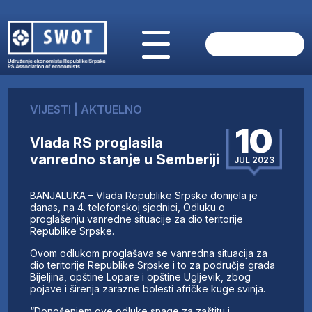
POČETNA
O NAMA
VIJESTI
|
AKTUELNO
VIJESTI
10
AKTUELNO
Vlada RS proglasila
ANALIZE
vanredno stanje u Semberiji
JUL 2023
KOMPANIJE
FINANSIJE
BANJALUKA – Vlada Republike Srpske donijela je
IZ STRANIH MEDIJA
danas, na 4. telefonskoj sjednici, Odluku o
proglašenju vanredne situacije za dio teritorije
AKTIVNOSTI
Republike Srpske.
SWOT INTERVJU
Ovom odlukom proglašava se vanredna situacija za
UČLANI SE
dio teritorije Republike Srpske i to za područje grada
Bijeljina, opštine Lopare i opštine Ugljevik, zbog
KONTAKT
pojave i širenja zarazne bolesti afričke kuge svinja.
“Donošenjem ove odluke snage za zaštitu i