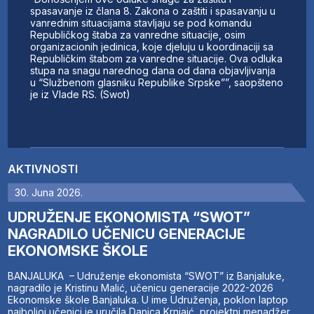
spasavanje iz člana 8. Zakona o zaštiti i spasavanju u
vanrednim situacijama stavljaju se pod komandu
Republičkog štaba za vanredne situacije, osim
organizacionih jedinica, koje djeluju u koordinaciji sa
Republičkim štabom za vanredne situacije. Ova odluka
stupa na snagu narednog dana od dana objavljivanja
u “Službenom glasniku Republike Srpske””, saopšteno
je iz Vlade RS. (Swot)
AKTIVNOSTI
30. Juna 2026.
UDRUŽENJE EKONOMISTA “SWOT”
NAGRADILO UČENICU GENERACIJE
EKONOMSKE ŠKOLE
BANJALUKA – Udruženje ekonomista “SWOT” iz Banjaluke,
nagradilo je Kristinu Malić, učenicu generacije 2022-2026
Ekonomske škole Banjaluka. U ime Udruženja, poklon laptop
najboljoj učenici je uručila Danica Krnjaić, projektni menadžer.