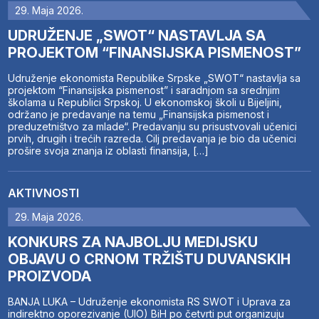
29. Maja 2026.
UDRUŽENJE „SWOT“ NASTAVLJA SA
PROJEKTOM “FINANSIJSKA PISMENOST”
Udruženje ekonomista Republike Srpske „SWOT“ nastavlja sa
projektom “Finansijska pismenost” i saradnjom sa srednjim
školama u Republici Srpskoj. U ekonomskoj školi u Bijeljini,
održano je predavanje na temu „Finansijska pismenost i
preduzetništvo za mlade“. Predavanju su prisustvovali učenici
prvih, drugih i trećih razreda. Cilj predavanja je bio da učenici
prošire svoja znanja iz oblasti finansija, […]
AKTIVNOSTI
29. Maja 2026.
KONKURS ZA NAJBOLJU MEDIJSKU
OBJAVU O CRNOM TRŽIŠTU DUVANSKIH
PROIZVODA
BANJA LUKA – Udruženje ekonomista RS SWOT i Uprava za
indirektno oporezivanje (UIO) BiH po četvrti put organizuju