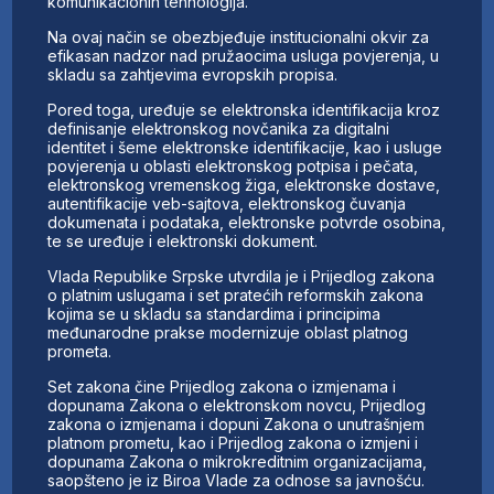
komunikacionih tehnologija.
Na ovaj način se obezbjeđuje institucionalni okvir za
efikasan nadzor nad pružaocima usluga povjerenja, u
skladu sa zahtjevima evropskih propisa.
Pored toga, uređuje se elektronska identifikacija kroz
definisanje elektronskog novčanika za digitalni
identitet i šeme elektronske identifikacije, kao i usluge
povjerenja u oblasti elektronskog potpisa i pečata,
elektronskog vremenskog žiga, elektronske dostave,
autentifikacije veb-sajtova, elektronskog čuvanja
dokumenata i podataka, elektronske potvrde osobina,
te se uređuje i elektronski dokument.
Vlada Republike Srpske utvrdila je i Prijedlog zakona
o platnim uslugama i set pratećih reformskih zakona
kojima se u skladu sa standardima i principima
međunarodne prakse modernizuje oblast platnog
prometa.
Set zakona čine Prijedlog zakona o izmjenama i
dopunama Zakona o elektronskom novcu, Prijedlog
zakona o izmjenama i dopuni Zakona o unutrašnjem
platnom prometu, kao i Prijedlog zakona o izmjeni i
dopunama Zakona o mikrokreditnim organizacijama,
saopšteno je iz Biroa Vlade za odnose sa javnošću.