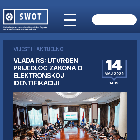
POČETNA
O NAMA
VIJESTI
|
AKTUELNO
VIJESTI
14
VLADA RS: UTVRĐEN
AKTUELNO
PRIJEDLOG ZAKONA O
ANALIZE
MAJ 2026
ELEKTRONSKOJ
KOMPANIJE
IDENTIFIKACIJI
14:19
FINANSIJE
IZ STRANIH MEDIJA
AKTIVNOSTI
SWOT INTERVJU
UČLANI SE
KONTAKT