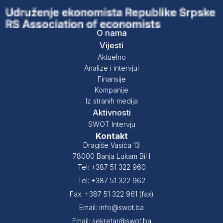
O nama
Vijesti
Aktuelno
Analize i intervjui
Finansije
Kompanije
Iz stranih medija
Aktivnosti
SWOT Intervju
Kontakt
Dragiše Vasića 13
78000 Banja Lukam BiH
Tel: +387 51 322 960
Tel: +387 51 322 962
Fax: +387 51 322 961 (fax)
Email: info@swot.ba
Email: sekretar@swot.ba