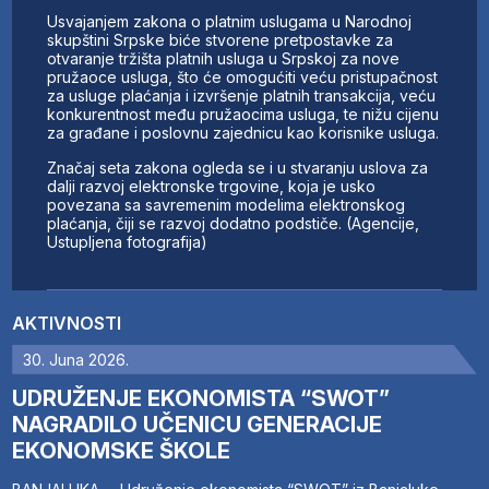
Usvajanjem zakona o platnim uslugama u Narodnoj
skupštini Srpske biće stvorene pretpostavke za
otvaranje tržišta platnih usluga u Srpskoj za nove
pružaoce usluga, što će omogućiti veću pristupačnost
za usluge plaćanja i izvršenje platnih transakcija, veću
konkurentnost među pružaocima usluga, te nižu cijenu
za građane i poslovnu zajednicu kao korisnike usluga.
Značaj seta zakona ogleda se i u stvaranju uslova za
dalji razvoj elektronske trgovine, koja je usko
povezana sa savremenim modelima elektronskog
plaćanja, čiji se razvoj dodatno podstiče. (Agencije,
Ustupljena fotografija)
AKTIVNOSTI
30. Juna 2026.
UDRUŽENJE EKONOMISTA “SWOT”
NAGRADILO UČENICU GENERACIJE
EKONOMSKE ŠKOLE