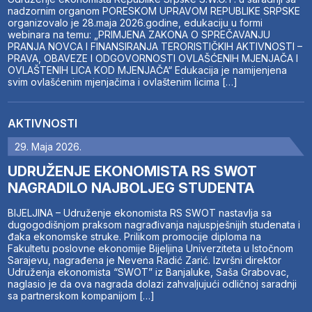
nadzornim organom PORESKOM UPRAVOM REPUBLIKE SRPSKE
organizovalo je 28.maja 2026.godine, edukaciju u formi
webinara na temu: „PRIMJENA ZAKONA O SPREČAVANJU
PRANJA NOVCA I FINANSIRANJA TERORISTIČKIH AKTIVNOSTI –
PRAVA, OBAVEZE I ODGOVORNOSTI OVLAŠĆENIH MJENJAČA I
OVLAŠTENIH LICA KOD MJENJAČA“ Edukacija je namijenjena
svim ovlašćenim mjenjačima i ovlaštenim licima […]
AKTIVNOSTI
29. Maja 2026.
UDRUŽENJE EKONOMISTA RS SWOT
NAGRADILO NAJBOLJEG STUDENTA
BIJELJINA – Udruženje ekonomista RS SWOT nastavlja sa
dugogodišnjom praksom nagrađivanja najuspješnijih studenata i
đaka ekonomske struke. Prilikom promocije diploma na
Fakultetu poslovne ekonomije Bijeljina Univerziteta u Istočnom
Sarajevu, nagrađena je Nevena Radić Zarić. Izvršni direktor
Udruženja ekonomista “SWOT” iz Banjaluke, Saša Grabovac,
naglasio je da ova nagrada dolazi zahvaljujući odličnoj saradnji
sa partnerskom kompanijom […]