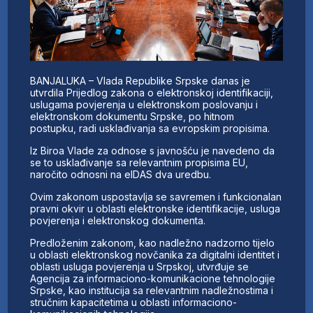
BANJALUKA – Vlada Republike Srpske danas je
utvrdila Prijedlog zakona o elektronskoj identifikaciji,
uslugama povjerenja u elektronskom poslovanju i
elektronskom dokumentu Srpske, po hitnom
postupku, radi usklađivanja sa evropskim propisima.
Iz Biroa Vlade za odnose s javnošću je navedeno da
se to usklađivanje sa relevantnim propisima EU,
naročito odnosni na eIDAS dva uredbu.
Ovim zakonom uspostavlja se savremen i funkcionalan
pravni okvir u oblasti elektronske identifikacije, usluga
povjerenja i elektronskog dokumenta.
Predloženim zakonom, kao nadležno nadzorno tijelo
u oblasti elektronskog novčanika za digitalni identitet i
oblasti usluga povjerenja u Srpskoj, utvrđuje se
Agencija za informaciono-komunikacione tehnologije
Srpske, kao institucija sa relevantnim nadležnostima i
stručnim kapacitetima u oblasti informaciono-