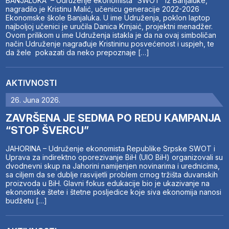
BANJALUKA – Udruženje ekonomista “SWOT” iz Banjaluke,
nagradilo je Kristinu Malić, učenicu generacije 2022-2026
Ekonomske škole Banjaluka. U ime Udruženja, poklon laptop
najboljoj učenici je uručila Danica Krnjaić, projektni menadžer.
Ovom prilikom u ime Udruženja istakla je da na ovaj simboličan
način Udruženje nagrađuje Kristininu posvećenost i uspjeh, te
da žele pokazati da neko prepoznaje […]
AKTIVNOSTI
26. Juna 2026.
ZAVRŠENA JE SEDMA PO REDU KAMPANJA
“STOP ŠVERCU”
JAHORINA – Udruženje ekonomista Republike Srpske SWOT i
Uprava za indirektno oporezivanje BiH (UIO BiH) organizovali su
dvodnevni skup na Jahorini namijenjen novinarima i urednicima,
sa ciljem da se dublje rasvijetli problem crnog tržišta duvanskih
proizvoda u BiH. Glavni fokus edukacije bio je ukazivanje na
ekonomske štete i štetne posljedice koje siva ekonomija nanosi
budžetu […]