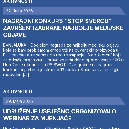
AKTIVNOSTI
22. Juna 2026.
NAGRADNI KONKURS “STOP ŠVERCU”
ZAVRŠEN: IZABRANE NAJBOLJE MEDIJSKE
OBJAVE
BANJALUKA – Dodjelom nagrada za najbolju medijsku objavu
koja se bavi problemom crnog tržišta duvanskih proizvoda u
BiH, završava se sedma po redu kampanja “Stop švercu” koju
zajednički organizuju Uprava za indirektno oporezivanje (UIO) i
Udruženje ekonomista RS SWOT. Ove godine na nagradni
konkurs prijavljeno je ukupno 13 radova. Kako su svi pristigli
radovi bili […]
AKTIVNOSTI
29. Maja 2026.
UDRUŽENJE USPJEŠNO ORGANIZOVALO
WEBINAR ZA MJENJAČE
Udruženje ekonomista Republike Srpske S.W.O.T. u saradnji sa