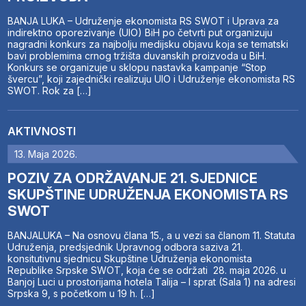
BANJA LUKA – Udruženje ekonomista RS SWOT i Uprava za
indirektno oporezivanje (UIO) BiH po četvrti put organizuju
nagradni konkurs za najbolju medijsku objavu koja se tematski
bavi problemima crnog tržišta duvanskih proizvoda u BiH.
Konkurs se organizuje u sklopu nastavka kampanje “Stop
švercu”, koji zajednički realizuju UIO i Udruženje ekonomista RS
SWOT. Rok za […]
AKTIVNOSTI
13. Maja 2026.
POZIV ZA ODRŽAVANJE 21. SJEDNICE
SKUPŠTINE UDRUŽENJA EKONOMISTA RS
SWOT
BANJALUKA – Na osnovu člana 15., a u vezi sa članom 11. Statuta
Udruženja, predsjednik Upravnog odbora saziva 21.
konsitutivnu sjednicu Skupštine Udruženja ekonomista
Republike Srpske SWOT, koja će se održati 28. maja 2026. u
Banjoj Luci u prostorijama hotela Talija – I sprat (Sala 1) na adresi
Srpska 9, s početkom u 19 h. […]