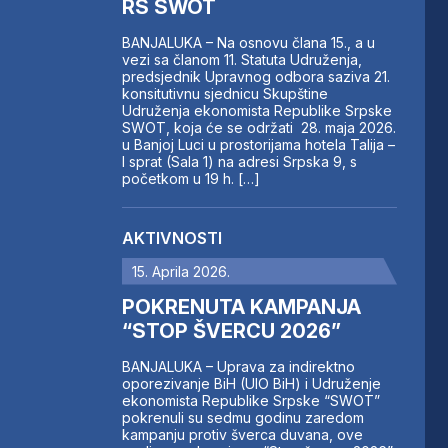
RS SWOT
BANJALUKA – Na osnovu člana 15., a u
vezi sa članom 11. Statuta Udruženja,
predsjednik Upravnog odbora saziva 21.
konsitutivnu sjednicu Skupštine
Udruženja ekonomista Republike Srpske
SWOT, koja će se održati 28. maja 2026.
u Banjoj Luci u prostorijama hotela Talija –
I sprat (Sala 1) na adresi Srpska 9, s
početkom u 19 h. […]
AKTIVNOSTI
15. Aprila 2026.
POKRENUTA KAMPANJA
“STOP ŠVERCU 2026”
BANJALUKA – Uprava za indirektno
oporezivanje BiH (UIO BiH) i Udruženje
ekonomista Republike Srpske “SWOT”
pokrenuli su sedmu godinu zaredom
kampanju protiv šverca duvana, ove