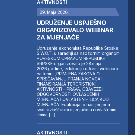
AKTIVNOSTI
29. Maja 2026.
UDRUŽENJE USPJEŠNO
ORGANIZOVALO WEBINAR
ZA MJENJAČE
Udruženje ekonomista Republike Srpske
S.W.O.T. u saradnji sa nadzornim organom
PORESKOM UPRAVOM REPUBLIKE
SRPSKE organizovalo je 28.maja
2026.godine, edukaciju u formi webinara
na temu: „PRIMJENA ZAKONA O
SPREČAVANJU PRANJA NOVCA I
FINANSIRANJA TERORISTIČKIH
AKTIVNOSTI – PRAVA, OBAVEZE I
ODGOVORNOSTI OVLAŠĆENIH
MJENJAČA I OVLAŠTENIH LICA KOD
MJENJAČA“ Edukacija je namijenjena
svim ovlašćenim mjenjačima i ovlaštenim
licima […]
AKTIVNOSTI