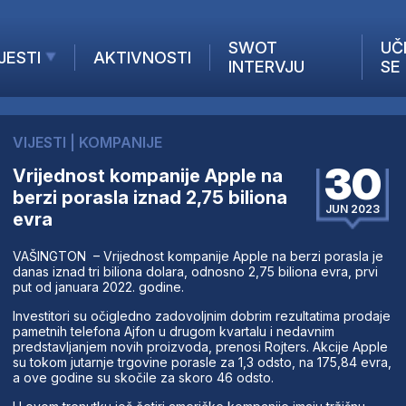
SWOT
UČ
JESTI
AKTIVNOSTI
INTERVJU
SE
AKTUELNO
ANALIZE
VIJESTI
|
KOMPANIJE
KOMPANIJE
30
Vrijednost kompanije Apple na
INANSIJE
berzi porasla iznad 2,75 biliona
Z STRANIH MEDIJA
JUN 2023
evra
VAŠINGTON – Vrijednost kompanije Apple na berzi porasla je
danas iznad tri biliona dolara, odnosno 2,75 biliona evra, prvi
put od januara 2022. godine.
Investitori su očigledno zadovoljnim dobrim rezultatima prodaje
pametnih telefona Ajfon u drugom kvartalu i nedavnim
predstavljanjem novih proizvoda, prenosi Rojters. Akcije Apple
su tokom jutarnje trgovine porasle za 1,3 odsto, na 175,84 evra,
a ove godine su skočile za skoro 46 odsto.