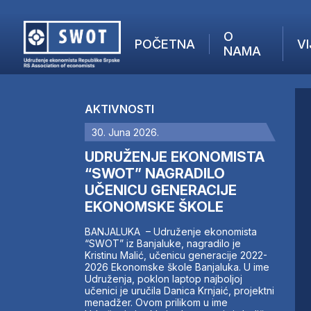
O
POČETNA
VI
NAMA
POČETNA
O NAMA
AKTIVNOSTI
VIJESTI
30. Juna 2026.
AKTUELNO
F
ANALIZE
UDRUŽENJE EKONOMISTA
I
KOMPANIJE
“SWOT” NAGRADILO
UČENICU GENERACIJE
FINANSIJE
EKONOMSKE ŠKOLE
IZ STRANIH MEDIJA
AKTIVNOSTI
BANJALUKA – Udruženje ekonomista
“SWOT” iz Banjaluke, nagradilo je
SWOT INTERVJU
Kristinu Malić, učenicu generacije 2022-
UČLANI SE
2026 Ekonomske škole Banjaluka. U ime
Udruženja, poklon laptop najboljoj
KONTAKT
učenici je uručila Danica Krnjaić, projektni
menadžer. Ovom prilikom u ime