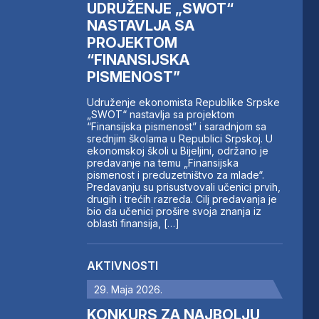
UDRUŽENJE „SWOT“
NASTAVLJA SA
PROJEKTOM
“FINANSIJSKA
PISMENOST”
Udruženje ekonomista Republike Srpske
„SWOT“ nastavlja sa projektom
“Finansijska pismenost” i saradnjom sa
srednjim školama u Republici Srpskoj. U
ekonomskoj školi u Bijeljini, održano je
predavanje na temu „Finansijska
pismenost i preduzetništvo za mlade“.
Predavanju su prisustvovali učenici prvih,
drugih i trećih razreda. Cilj predavanja je
bio da učenici prošire svoja znanja iz
oblasti finansija, […]
AKTIVNOSTI
29. Maja 2026.
KONKURS ZA NAJBOLJU