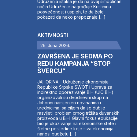
Udruženja istakla je da na ovaj simboličan
način Udruženje nagrađuje Kristininu
posvećenost i uspjeh, te da žele
pokazati da neko prepoznaje […]
AKTIVNOSTI
26. Juna 2026.
ZAVRŠENA JE SEDMA PO
REDU KAMPANJA “STOP
ŠVERCU”
JAHORINA – Udruženje ekonomista
Republike Srpske SWOT i Uprava za
indirektno oporezivanje BiH (UIO BiH)
organizovali su dvodnevni skup na
Jahorini namijenjen novinarima i
urednicima, sa ciljem da se dublje
rasvijetli problem crnog tržišta duvanskih
proizvoda u BiH. Glavni fokus edukacije
bio je ukazivanje na ekonomske štete i
štetne posljedice koje siva ekonomija
nanosi budžetu […]