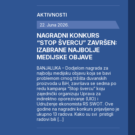
AKTIVNOSTI
22. Juna 2026.
NAGRADNI KONKURS
“STOP ŠVERCU” ZAVRŠEN:
IZABRANE NAJBOLJE
MEDIJSKE OBJAVE
BANJALUKA – Dodjelom nagrada za
najbolju medijsku objavu koja se bavi
problemom crnog tržišta duvanskih
proizvoda u BiH, završava se sedma po
redu kampanja “Stop švercu” koju
zajednički organizuju Uprava za
indirektno oporezivanje (UIO) i
Udruženje ekonomista RS SWOT. Ove
godine na nagradni konkurs prijavljeno je
ukupno 13 radova. Kako su svi pristigli
radovi bili […]