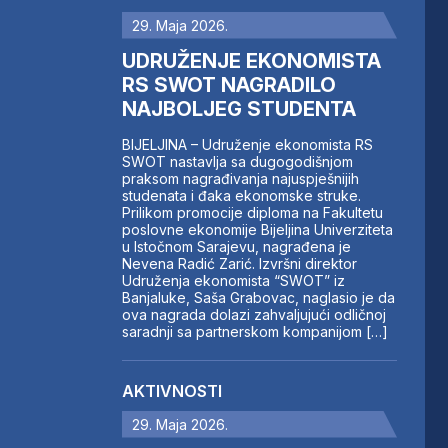
29. Maja 2026.
UDRUŽENJE EKONOMISTA
RS SWOT NAGRADILO
NAJBOLJEG STUDENTA
BIJELJINA – Udruženje ekonomista RS
SWOT nastavlja sa dugogodišnjom
praksom nagrađivanja najuspješnijih
studenata i đaka ekonomske struke.
Prilikom promocije diploma na Fakultetu
poslovne ekonomije Bijeljina Univerziteta
u Istočnom Sarajevu, nagrađena je
Nevena Radić Zarić. Izvršni direktor
Udruženja ekonomista “SWOT” iz
Banjaluke, Saša Grabovac, naglasio je da
ova nagrada dolazi zahvaljujući odličnoj
saradnji sa partnerskom kompanijom […]
AKTIVNOSTI
29. Maja 2026.