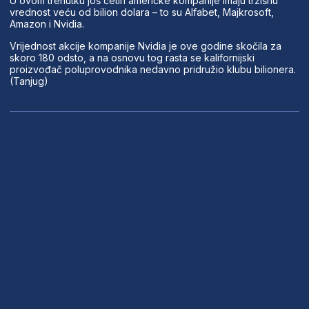
U ovom trenutku još četiri američke kompanije imaju tržišnu
vrednost veću od bilion dolara – to su Alfabet, Majkrosoft,
Amazon i Nvidia.
Vrijednost akcije kompanije Nvidia je ove godine skočila za
skoro 180 odsto, a na osnovu tog rasta se kalifornijski
proizvođač poluprovodnika nedavno pridružio klubu bilionera.
(Tanjug)