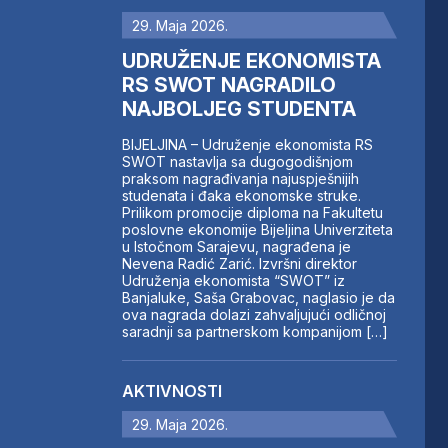
29. Maja 2026.
UDRUŽENJE EKONOMISTA
RS SWOT NAGRADILO
NAJBOLJEG STUDENTA
BIJELJINA – Udruženje ekonomista RS
SWOT nastavlja sa dugogodišnjom
praksom nagrađivanja najuspješnijih
studenata i đaka ekonomske struke.
Prilikom promocije diploma na Fakultetu
poslovne ekonomije Bijeljina Univerziteta
u Istočnom Sarajevu, nagrađena je
Nevena Radić Zarić. Izvršni direktor
Udruženja ekonomista “SWOT” iz
Banjaluke, Saša Grabovac, naglasio je da
ova nagrada dolazi zahvaljujući odličnoj
saradnji sa partnerskom kompanijom […]
AKTIVNOSTI
29. Maja 2026.