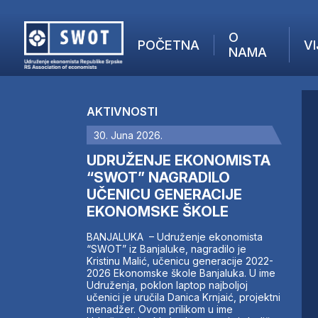
O
POČETNA
VI
NAMA
POČETNA
O NAMA
AKTIVNOSTI
VIJESTI
30. Juna 2026.
AKTUELNO
F
ANALIZE
UDRUŽENJE EKONOMISTA
I
KOMPANIJE
“SWOT” NAGRADILO
UČENICU GENERACIJE
FINANSIJE
EKONOMSKE ŠKOLE
IZ STRANIH MEDIJA
AKTIVNOSTI
BANJALUKA – Udruženje ekonomista
“SWOT” iz Banjaluke, nagradilo je
SWOT INTERVJU
Kristinu Malić, učenicu generacije 2022-
UČLANI SE
2026 Ekonomske škole Banjaluka. U ime
Udruženja, poklon laptop najboljoj
KONTAKT
učenici je uručila Danica Krnjaić, projektni
menadžer. Ovom prilikom u ime