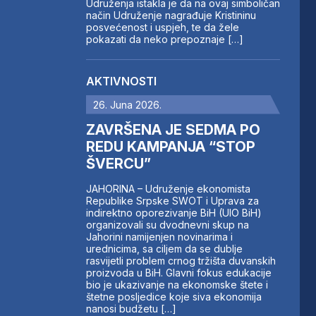
Udruženja istakla je da na ovaj simboličan
način Udruženje nagrađuje Kristininu
posvećenost i uspjeh, te da žele
pokazati da neko prepoznaje […]
AKTIVNOSTI
26. Juna 2026.
ZAVRŠENA JE SEDMA PO
REDU KAMPANJA “STOP
ŠVERCU”
JAHORINA – Udruženje ekonomista
Republike Srpske SWOT i Uprava za
indirektno oporezivanje BiH (UIO BiH)
organizovali su dvodnevni skup na
Jahorini namijenjen novinarima i
urednicima, sa ciljem da se dublje
rasvijetli problem crnog tržišta duvanskih
proizvoda u BiH. Glavni fokus edukacije
bio je ukazivanje na ekonomske štete i
štetne posljedice koje siva ekonomija
nanosi budžetu […]