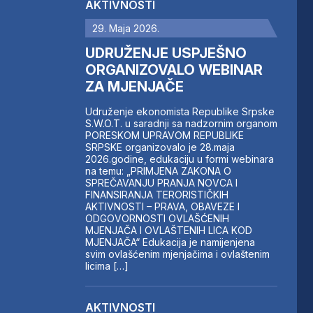
AKTIVNOSTI
29. Maja 2026.
UDRUŽENJE USPJEŠNO
ORGANIZOVALO WEBINAR
ZA MJENJAČE
Udruženje ekonomista Republike Srpske
S.W.O.T. u saradnji sa nadzornim organom
PORESKOM UPRAVOM REPUBLIKE
SRPSKE organizovalo je 28.maja
2026.godine, edukaciju u formi webinara
na temu: „PRIMJENA ZAKONA O
SPREČAVANJU PRANJA NOVCA I
FINANSIRANJA TERORISTIČKIH
AKTIVNOSTI – PRAVA, OBAVEZE I
ODGOVORNOSTI OVLAŠĆENIH
MJENJAČA I OVLAŠTENIH LICA KOD
MJENJAČA“ Edukacija je namijenjena
svim ovlašćenim mjenjačima i ovlaštenim
licima […]
AKTIVNOSTI