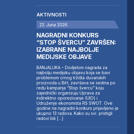
AKTIVNOSTI
22. Juna 2026.
NAGRADNI KONKURS
“STOP ŠVERCU” ZAVRŠEN:
IZABRANE NAJBOLJE
MEDIJSKE OBJAVE
BANJALUKA – Dodjelom nagrada za
najbolju medijsku objavu koja se bavi
problemom crnog tržišta duvanskih
proizvoda u BiH, završava se sedma po
redu kampanja “Stop švercu” koju
zajednički organizuju Uprava za
indirektno oporezivanje (UIO) i
Udruženje ekonomista RS SWOT. Ove
godine na nagradni konkurs prijavljeno je
ukupno 13 radova. Kako su svi pristigli
radovi bili […]