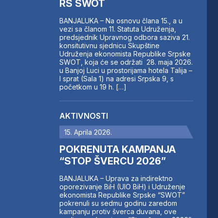
RS SWOT
BANJALUKA – Na osnovu člana 15., a u
vezi sa članom 11. Statuta Udruženja,
predsjednik Upravnog odbora saziva 21.
konsitutivnu sjednicu Skupštine
Udruženja ekonomista Republike Srpske
SWOT, koja će se održati 28. maja 2026.
u Banjoj Luci u prostorijama hotela Talija –
I sprat (Sala 1) na adresi Srpska 9, s
početkom u 19 h. […]
AKTIVNOSTI
15. Aprila 2026.
POKRENUTA KAMPANJA
“STOP ŠVERCU 2026”
BANJALUKA – Uprava za indirektno
oporezivanje BiH (UIO BiH) i Udruženje
ekonomista Republike Srpske “SWOT”
pokrenuli su sedmu godinu zaredom
kampanju protiv šverca duvana, ove