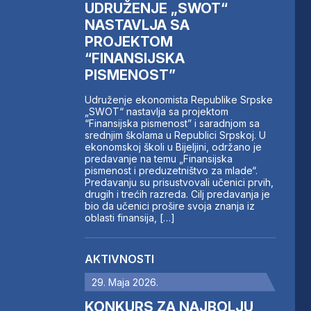
UDRUŽENJE „SWOT“
NASTAVLJA SA
PROJEKTOM
“FINANSIJSKA
PISMENOST”
Udruženje ekonomista Republike Srpske
„SWOT“ nastavlja sa projektom
“Finansijska pismenost” i saradnjom sa
srednjim školama u Republici Srpskoj. U
ekonomskoj školi u Bijeljini, održano je
predavanje na temu „Finansijska
pismenost i preduzetništvo za mlade“.
Predavanju su prisustvovali učenici prvih,
drugih i trećih razreda. Cilj predavanja je
bio da učenici prošire svoja znanja iz
oblasti finansija, […]
AKTIVNOSTI
29. Maja 2026.
KONKURS ZA NAJBOLJU