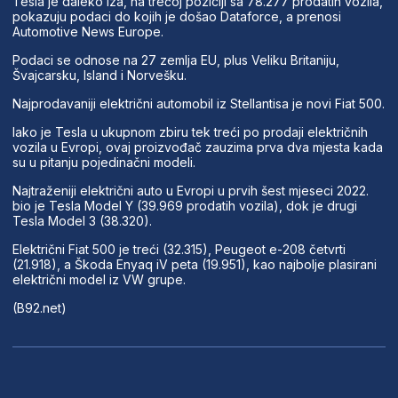
Tesla je daleko iza, na trećoj poziciji sa 78.277 prodatih vozila,
pokazuju podaci do kojih je došao Dataforce, a prenosi
Automotive News Europe.
Podaci se odnose na 27 zemlja EU, plus Veliku Britaniju,
Švajcarsku, Island i Norvešku.
Najprodavaniji električni automobil iz Stellantisa je novi Fiat 500.
Iako je Tesla u ukupnom zbiru tek treći po prodaji električnih
vozila u Evropi, ovaj proizvođač zauzima prva dva mjesta kada
su u pitanju pojedinačni modeli.
Najtraženiji električni auto u Evropi u prvih šest mjeseci 2022.
bio je Tesla Model Y (39.969 prodatih vozila), dok je drugi
Tesla Model 3 (38.320).
Električni Fiat 500 je treći (32.315), Peugeot e-208 četvrti
(21.918), a Škoda Enyaq iV peta (19.951), kao najbolje plasirani
električni model iz VW grupe.
(B92.net)