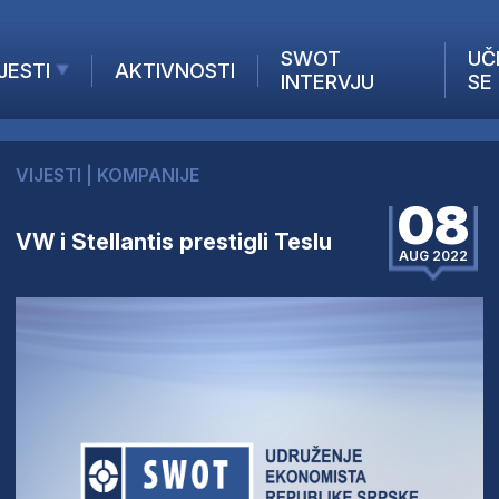
SWOT
UČ
JESTI
AKTIVNOSTI
INTERVJU
SE
AKTUELNO
ANALIZE
VIJESTI
|
KOMPANIJE
KOMPANIJE
08
INANSIJE
VW i Stellantis prestigli Teslu
Z STRANIH MEDIJA
AUG 2022