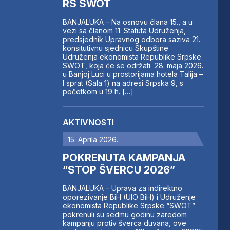
RS SWOT
BANJALUKA – Na osnovu člana 15., a u
vezi sa članom 11. Statuta Udruženja,
predsjednik Upravnog odbora saziva 21.
konsitutivnu sjednicu Skupštine
Udruženja ekonomista Republike Srpske
SWOT, koja će se održati 28. maja 2026.
u Banjoj Luci u prostorijama hotela Talija –
I sprat (Sala 1) na adresi Srpska 9, s
početkom u 19 h. […]
AKTIVNOSTI
15. Aprila 2026.
POKRENUTA KAMPANJA
“STOP ŠVERCU 2026”
BANJALUKA – Uprava za indirektno
oporezivanje BiH (UIO BiH) i Udruženje
ekonomista Republike Srpske “SWOT”
pokrenuli su sedmu godinu zaredom
kampanju protiv šverca duvana, ove