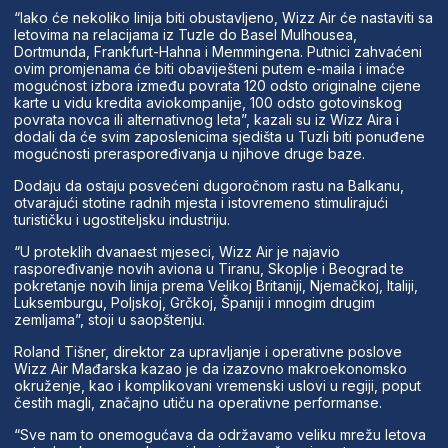
“Iako će nekoliko linija biti obustavljeno, Wizz Air će nastaviti sa
letovima na relacijama iz Tuzle do Basel Mulhousea,
Dortmunda, Frankfurt-Hahna i Memmingena. Putnici zahvaćeni
ovim promjenama će biti obaviješteni putem e-maila i imaće
mogućnost izbora između povrata 120 odsto originalne cijene
karte u vidu kredita aviokompanije, 100 odsto gotovinskog
povrata novca ili alternativnog leta”, kazali su iz Wizz Aira i
dodali da će svim zaposlenicima sjedišta u Tuzli biti ponuđene
mogućnosti preraspoređivanja u njihove druge baze.
Dodaju da ostaju posvećeni dugoročnom rastu na Balkanu,
otvarajući stotine radnih mjesta i istovremeno stimulirajući
turističku i ugostiteljsku industriju.
“U proteklih dvanaest mjeseci, Wizz Air je najavio
raspoređivanje novih aviona u Tiranu, Skoplje i Beograd te
pokretanje novih linija prema Velikoj Britaniji, Njemačkoj, Italiji,
Luksemburgu, Poljskoj, Grčkoj, Španiji i mnogim drugim
zemljama”, stoji u saopštenju.
Roland Tišner, direktor za upravljanje i operativne poslove
Wizz Air Mađarska kazao je da izazovno makroekonomsko
okruženje, kao i komplikovani vremenski uslovi u regiji, poput
čestih magli, značajno utiču na operativne performanse.
“Sve nam to onemogućava da održavamo veliku mrežu letova