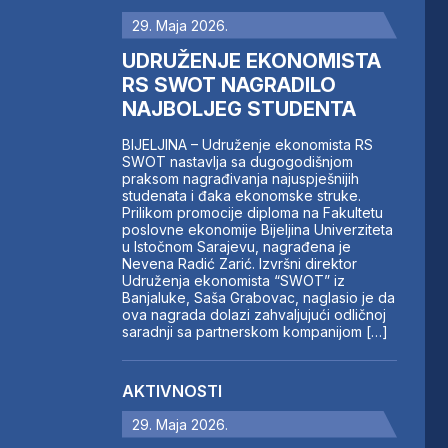
29. Maja 2026.
UDRUŽENJE EKONOMISTA
RS SWOT NAGRADILO
NAJBOLJEG STUDENTA
BIJELJINA – Udruženje ekonomista RS
SWOT nastavlja sa dugogodišnjom
praksom nagrađivanja najuspješnijih
studenata i đaka ekonomske struke.
Prilikom promocije diploma na Fakultetu
poslovne ekonomije Bijeljina Univerziteta
u Istočnom Sarajevu, nagrađena je
Nevena Radić Zarić. Izvršni direktor
Udruženja ekonomista “SWOT” iz
Banjaluke, Saša Grabovac, naglasio je da
ova nagrada dolazi zahvaljujući odličnoj
saradnji sa partnerskom kompanijom […]
AKTIVNOSTI
29. Maja 2026.