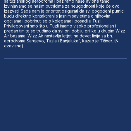
sa tuzlanskog aerodroma i baziramo naše avione tamo.
Izvinjavamo se našim putnicima za neugodnosti koje će ovo
izazvati. Sada nam je prioritet osigurati da svi pogođeni putnici
budu direktno kontaktirani s jasnim savjetima o njihovim
opcijama i pobrinuti se o kolegama i posadi u Tuzli.
Privilegovani smo što u Tuzli imamo visoko profesionalan i
predan tim te se trudimo da svi oni dobiju prilike u drugim Wizz
Air bazama. Wizz Air nastavlja letjeti na devet linija sa bh.
aerodroma Sarajevo, Tuzla i Banjaluka”, kazao je Tišner. (N
ezavisne)