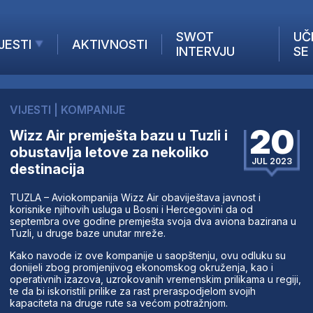
SWOT
UČ
JESTI
AKTIVNOSTI
INTERVJU
SE
AKTUELNO
ANALIZE
VIJESTI
|
KOMPANIJE
KOMPANIJE
20
Wizz Air premješta bazu u Tuzli i
INANSIJE
obustavlja letove za nekoliko
Z STRANIH MEDIJA
JUL 2023
destinacija
TUZLA – Aviokompanija Wizz Air obaviještava javnost i
korisnike njihovih usluga u Bosni i Hercegovini da od
septembra ove godine premješta svoja dva aviona bazirana u
Tuzli, u druge baze unutar mreže.
Kako navode iz ove kompanije u saopštenju, ovu odluku su
donijeli zbog promjenjivog ekonomskog okruženja, kao i
operativnih izazova, uzrokovanih vremenskim prilikama u regiji,
te da bi iskoristili prilike za rast preraspodjelom svojih
kapaciteta na druge rute sa većom potražnjom.