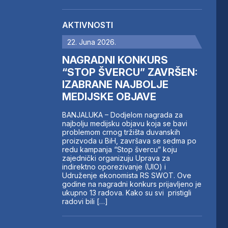
AKTIVNOSTI
22. Juna 2026.
NAGRADNI KONKURS
“STOP ŠVERCU” ZAVRŠEN:
IZABRANE NAJBOLJE
MEDIJSKE OBJAVE
BANJALUKA – Dodjelom nagrada za
najbolju medijsku objavu koja se bavi
problemom crnog tržišta duvanskih
proizvoda u BiH, završava se sedma po
redu kampanja “Stop švercu” koju
zajednički organizuju Uprava za
indirektno oporezivanje (UIO) i
Udruženje ekonomista RS SWOT. Ove
godine na nagradni konkurs prijavljeno je
ukupno 13 radova. Kako su svi pristigli
radovi bili […]