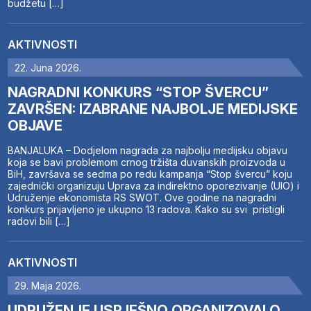
budžetu […]
AKTIVNOSTI
22. Juna 2026.
NAGRADNI KONKURS “STOP ŠVERCU”
ZAVRŠEN: IZABRANE NAJBOLJE MEDIJSKE
OBJAVE
BANJALUKA – Dodjelom nagrada za najbolju medijsku objavu
koja se bavi problemom crnog tržišta duvanskih proizvoda u
BiH, završava se sedma po redu kampanja “Stop švercu” koju
zajednički organizuju Uprava za indirektno oporezivanje (UIO) i
Udruženje ekonomista RS SWOT. Ove godine na nagradni
konkurs prijavljeno je ukupno 13 radova. Kako su svi pristigli
radovi bili […]
AKTIVNOSTI
29. Maja 2026.
UDRUŽENJE USPJEŠNO ORGANIZOVALO