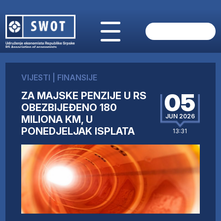
POČETNA
O NAMA
VIJESTI
|
FINANSIJE
VIJESTI
05
ZA MAJSKE PENZIJE U RS
AKTUELNO
OBEZBIJEĐENO 180
ANALIZE
JUN 2026
MILIONA KM, U
KOMPANIJE
PONEDJELJAK ISPLATA
13:31
FINANSIJE
IZ STRANIH MEDIJA
AKTIVNOSTI
SWOT INTERVJU
UČLANI SE
KONTAKT