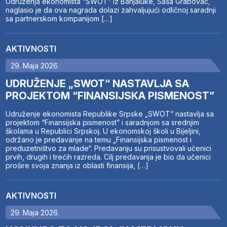
Udruženja ekonomista “SWOT” iz Banjaluke, Saša Grabovac,
naglasio je da ova nagrada dolazi zahvaljujući odličnoj saradnji
sa partnerskom kompanijom […]
AKTIVNOSTI
29. Maja 2026.
UDRUŽENJE „SWOT“ NASTAVLJA SA
PROJEKTOM “FINANSIJSKA PISMENOST”
Udruženje ekonomista Republike Srpske „SWOT“ nastavlja sa
projektom “Finansijska pismenost” i saradnjom sa srednjim
školama u Republici Srpskoj. U ekonomskoj školi u Bijeljini,
održano je predavanje na temu „Finansijska pismenost i
preduzetništvo za mlade“. Predavanju su prisustvovali učenici
prvih, drugih i trećih razreda. Cilj predavanja je bio da učenici
prošire svoja znanja iz oblasti finansija, […]
AKTIVNOSTI
29. Maja 2026.