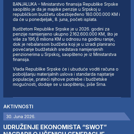
BANJALUKA – Ministarstvo finansija Republike Srpske
saopštilo je da je majske penzije u Srpskoj u
republičkom budžetu obezbijeđeno 180.000.000 KM i
da će u ponedjeljak, 8. juna, početi isplata.
Budžetom Republike Srpske je u 2026. godini za
penzije namijenjeno ukupno 2.162.600.000 KM, što je
više za 196,6 miliona KM u odnosu na godinu ranije,
dok je rebalansom budžeta koji je u izradi planirano
povećanje budžetskih sredstava namijenjenih
penzionerima u Srpskoj, saopšteno je iz Ministarstva
finansija.
Vlada Republike Srpske će i ubuduće voditi računa o
poboljšanju materijalnih uslova i standarda najstarije
populacije, prateći njihove potrebe i budžetske
mogućnosti, dodaje se u saopštenju, piše Srna.
AKTIVNOSTI
30. Juna 2026.
UDRUŽENJE EKONOMISTA “SWOT”