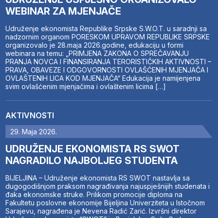
WEBINAR ZA MJENJAČE
Udruženje ekonomista Republike Srpske S.W.O.T. u saradnji sa
nadzornim organom PORESKOM UPRAVOM REPUBLIKE SRPSKE
organizovalo je 28.maja 2026.godine, edukaciju u formi
webinara na temu: „PRIMJENA ZAKONA O SPREČAVANJU
PRANJA NOVCA I FINANSIRANJA TERORISTIČKIH AKTIVNOSTI –
PRAVA, OBAVEZE I ODGOVORNOSTI OVLAŠĆENIH MJENJAČA I
OVLAŠTENIH LICA KOD MJENJAČA“ Edukacija je namijenjena
svim ovlašćenim mjenjačima i ovlaštenim licima […]
AKTIVNOSTI
29. Maja 2026.
UDRUŽENJE EKONOMISTA RS SWOT
NAGRADILO NAJBOLJEG STUDENTA
BIJELJINA – Udruženje ekonomista RS SWOT nastavlja sa
dugogodišnjom praksom nagrađivanja najuspješnijih studenata i
đaka ekonomske struke. Prilikom promocije diploma na
Fakultetu poslovne ekonomije Bijeljina Univerziteta u Istočnom
Sarajevu, nagrađena je Nevena Radić Zarić. Izvršni direktor