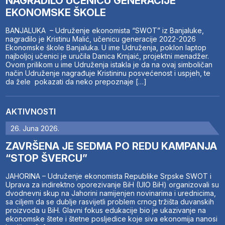
NAGRADILO UČENICU GENERACIJE
EKONOMSKE ŠKOLE
BANJALUKA – Udruženje ekonomista “SWOT” iz Banjaluke,
nagradilo je Kristinu Malić, učenicu generacije 2022-2026
Ekonomske škole Banjaluka. U ime Udruženja, poklon laptop
najboljoj učenici je uručila Danica Krnjaić, projektni menadžer.
Ovom prilikom u ime Udruženja istakla je da na ovaj simboličan
način Udruženje nagrađuje Kristininu posvećenost i uspjeh, te
da žele pokazati da neko prepoznaje […]
AKTIVNOSTI
26. Juna 2026.
ZAVRŠENA JE SEDMA PO REDU KAMPANJA
“STOP ŠVERCU”
JAHORINA – Udruženje ekonomista Republike Srpske SWOT i
Uprava za indirektno oporezivanje BiH (UIO BiH) organizovali su
dvodnevni skup na Jahorini namijenjen novinarima i urednicima,
sa ciljem da se dublje rasvijetli problem crnog tržišta duvanskih
proizvoda u BiH. Glavni fokus edukacije bio je ukazivanje na
ekonomske štete i štetne posljedice koje siva ekonomija nanosi