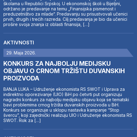
školama u Republici Srpskoj. U ekonomskoj školi u Bijeljini,
održano je predavanje na temu „Finansijska pismenost i
preduzetništvo za mlade“. Predavanju su prisustvovali učenici
prvih, drugih i trećih razreda. Cilj predavanja je bio da učenici
prošire svoja znanja iz oblasti finansija, […]
AKTIVNOSTI
29. Maja 2026.
KONKURS ZA NAJBOLJU MEDIJSKU
OBJAVU O CRNOM TRŽIŠTU DUVANSKIH
PROIZVODA
BANJA LUKA – Udruženje ekonomista RS SWOT i Uprava za
indirektno oporezivanje (UIO) BiH po četvrti put organizuju
nagradni konkurs za najbolju medijsku objavu koja se tematski
bavi problemima crnog tržišta duvanskih proizvoda u BiH.
Konkurs se organizuje u sklopu nastavka kampanje “Stop
švercu”, koji zajednički realizuju UIO i Udruženje ekonomista RS
SWOT. Rok za […]