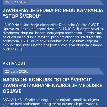
26. Juna 2026.
ZAVRŠENA JE SEDMA PO REDU KAMPANJA
“STOP ŠVERCU”
JAHORINA – Udruženje ekonomista Republike Srpske SWOT i
Uprava za indirektno oporezivanje BiH (UIO BiH) organizovali su
dvodnevni skup na Jahorini namijenjen novinarima i urednicima,
sa ciljem da se dublje rasvijetli problem crnog tržišta duvanskih
proizvoda u BiH. Glavni fokus edukacije bio je ukazivanje na
ekonomske štete i štetne posljedice koje siva ekonomija nanosi
budžetu […]
AKTIVNOSTI
22. Juna 2026.
NAGRADNI KONKURS “STOP ŠVERCU”
ZAVRŠEN: IZABRANE NAJBOLJE MEDIJSKE
OBJAVE
BANJALUKA – Dodjelom nagrada za najbolju medijsku objavu
koja se bavi problemom crnog tržišta duvanskih proizvoda u