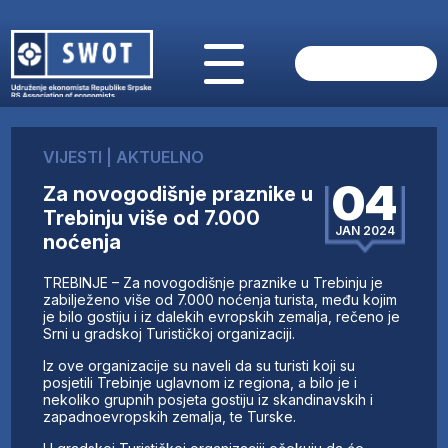
POČETNA
O NAMA
VIJESTI
|
AKTUELNO
VIJESTI
04
Za novogodišnje praznike u
AKTUELNO
Trebinju više od 7.000
ANALIZE
JAN 2024
noćenja
KOMPANIJE
FINANSIJE
TREBINJE – Za novogodišnje praznike u Trebinju je
IZ STRANIH MEDIJA
zabilježeno više od 7.000 noćenja turista, među kojim
je bilo gostiju i iz dalekih evropskih zemalja, rečeno je
AKTIVNOSTI
Srni u gradskoj Turističkoj organizaciji.
SWOT INTERVJU
Iz ove organizacije su naveli da su turisti koji su
UČLANI SE
posjetili Trebinje uglavnom iz regiona, a bilo je i
nekoliko grupnih posjeta gostiju iz skandinavskih i
KONTAKT
zapadnoevropskih zemalja, te Turske.