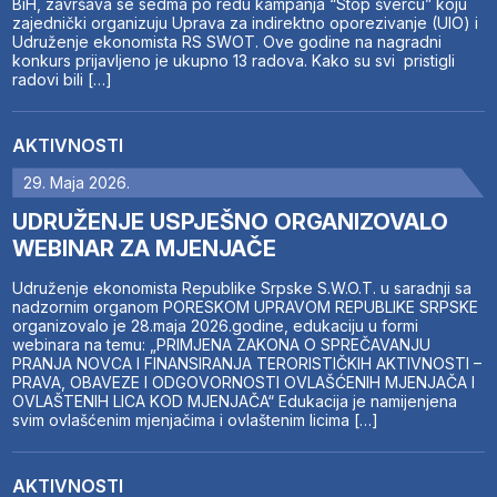
BiH, završava se sedma po redu kampanja “Stop švercu” koju
zajednički organizuju Uprava za indirektno oporezivanje (UIO) i
Udruženje ekonomista RS SWOT. Ove godine na nagradni
konkurs prijavljeno je ukupno 13 radova. Kako su svi pristigli
radovi bili […]
AKTIVNOSTI
29. Maja 2026.
UDRUŽENJE USPJEŠNO ORGANIZOVALO
WEBINAR ZA MJENJAČE
Udruženje ekonomista Republike Srpske S.W.O.T. u saradnji sa
nadzornim organom PORESKOM UPRAVOM REPUBLIKE SRPSKE
organizovalo je 28.maja 2026.godine, edukaciju u formi
webinara na temu: „PRIMJENA ZAKONA O SPREČAVANJU
PRANJA NOVCA I FINANSIRANJA TERORISTIČKIH AKTIVNOSTI –
PRAVA, OBAVEZE I ODGOVORNOSTI OVLAŠĆENIH MJENJAČA I
OVLAŠTENIH LICA KOD MJENJAČA“ Edukacija je namijenjena
svim ovlašćenim mjenjačima i ovlaštenim licima […]
AKTIVNOSTI