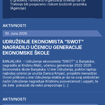
U gradskoj Turističkoj organizaciji očekuju da će
Trebinje biti posjećeno i tokom božićnih praznika.
(Agencije)
AKTIVNOSTI
30. Juna 2026.
UDRUŽENJE EKONOMISTA “SWOT”
NAGRADILO UČENICU GENERACIJE
EKONOMSKE ŠKOLE
BANJALUKA – Udruženje ekonomista “SWOT” iz Banjaluke,
nagradilo je Kristinu Malić, učenicu generacije 2022-2026
Ekonomske škole Banjaluka. U ime Udruženja, poklon laptop
najboljoj učenici je uručila Danica Krnjaić, projektni menadžer.
Ovom prilikom u ime Udruženja istakla je da na ovaj simboličan
način Udruženje nagrađuje Kristininu posvećenost i uspjeh, te
da žele pokazati da neko prepoznaje […]
AKTIVNOSTI