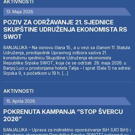
AKTIVNOSTI
13. Maja 2026.
POZIV ZA ODRŽAVANJE 21. SJEDNICE
SKUPŠTINE UDRUŽENJA EKONOMISTA RS
SWOT
BANJALUKA – Na osnovu člana 15., a u vezi sa članom 11. Statuta
Udruženja, predsjednik Upravnog odbora saziva 21.
konsitutivnu sjednicu Skupštine Udruženja ekonomista
Republike Srpske SWOT, koja će se održati 28. maja 2026. u
Banjoj Luci u prostorijama hotela Talija – I sprat (Sala 1) na adresi
Srpska 9, s početkom u 19 h. […]
AKTIVNOSTI
15. Aprila 2026.
POKRENUTA KAMPANJA “STOP ŠVERCU
2026”
BANJALUKA – Uprava za indirektno oporezivanje BiH (UIO BiH) i
Udruženje ekonomista Republike Srpske “SWOT” pokrenuli su