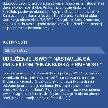
dugogodišnjom praksom nagrađivanja najuspješnijih studenata i
đaka ekonomske struke. Prilikom promocije diploma na
Fakultetu poslovne ekonomije Bijeljina Univerziteta u Istočnom
Sarajevu, nagrađena je Nevena Radić Zarić. Izvršni direktor
Udruženja ekonomista “SWOT” iz Banjaluke, Saša Grabovac,
naglasio je da ova nagrada dolazi zahvaljujući odličnoj saradnji
sa partnerskom kompanijom […]
AKTIVNOSTI
29. Maja 2026.
UDRUŽENJE „SWOT“ NASTAVLJA SA
PROJEKTOM “FINANSIJSKA PISMENOST”
Udruženje ekonomista Republike Srpske „SWOT“ nastavlja sa
projektom “Finansijska pismenost” i saradnjom sa srednjim
školama u Republici Srpskoj. U ekonomskoj školi u Bijeljini,
održano je predavanje na temu „Finansijska pismenost i
preduzetništvo za mlade“. Predavanju su prisustvovali učenici
prvih, drugih i trećih razreda. Cilj predavanja je bio da učenici
prošire svoja znanja iz oblasti finansija, […]