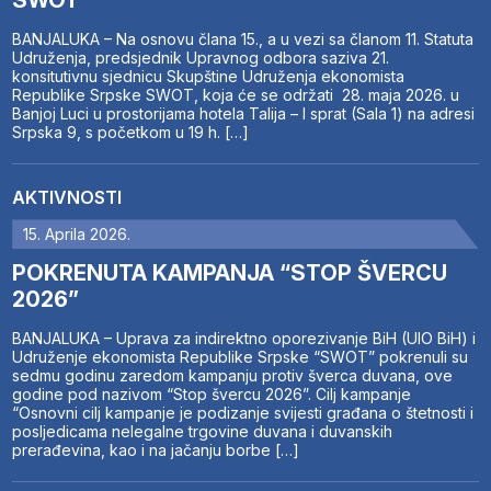
SWOT
BANJALUKA – Na osnovu člana 15., a u vezi sa članom 11. Statuta
Udruženja, predsjednik Upravnog odbora saziva 21.
konsitutivnu sjednicu Skupštine Udruženja ekonomista
Republike Srpske SWOT, koja će se održati 28. maja 2026. u
Banjoj Luci u prostorijama hotela Talija – I sprat (Sala 1) na adresi
Srpska 9, s početkom u 19 h. […]
AKTIVNOSTI
15. Aprila 2026.
POKRENUTA KAMPANJA “STOP ŠVERCU
2026”
BANJALUKA – Uprava za indirektno oporezivanje BiH (UIO BiH) i
Udruženje ekonomista Republike Srpske “SWOT” pokrenuli su
sedmu godinu zaredom kampanju protiv šverca duvana, ove
godine pod nazivom “Stop švercu 2026”. Cilj kampanje
“Osnovni cilj kampanje je podizanje svijesti građana o štetnosti i
posljedicama nelegalne trgovine duvana i duvanskih
prerađevina, kao i na jačanju borbe […]