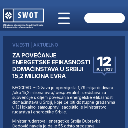
POČETNA
O NAMA
VIJESTI
|
AKTUELNO
VIJESTI
ZA POVEĆANJE
AKTUELNO
12
ENERGETSKE EFIKASNOSTI
ANALIZE
DOMAĆINSTAVA U SRBIJI
JUL 2023
KOMPANIJE
15,2 MILIONA EVRA
FINANSIJE
IZ STRANIH MEDIJA
BEOGRAD – Država je opredijelila 1,79 milijardi dinara
/oko 15,2 miliona evra/ bespovratnih sredstava za
AKTIVNOSTI
subvencije s ciljem povećanja energetske efikasnosti
SWOT INTERVJU
domaćinstava u Srbiji, koje će biti dostupne građanima
u 131 lokalnoj samoupravi, saopštilo je Ministarstvo
UČLANI SE
rudarstva i energetike Srbije.
KONTAKT
Ministar rudarstva i energetike Srbija Dubravka
Đedović navela je da je 55 odsto sredstava