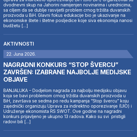
dvodnevni skup na Jahorini namijenjen novinarima i urednicima,
sa ciljem da se dublje rasvijetli problem crnog tržišta duvanskih
proizvoda u BiH. Glavni fokus edukacije bio je ukazivanje na
ekonomske štete i štetne posljedice koje siva ekonomija nanosi
budžetu […]
AKTIVNOSTI
22. Juna 2026.
NAGRADNI KONKURS “STOP ŠVERCU”
ZAVRŠEN: IZABRANE NAJBOLJE MEDIJSKE
OBJAVE
BANJALUKA – Dodjelom nagrada za najbolju medijsku objavu
koja se bavi problemom crnog tržišta duvanskih proizvoda u
BiH, završava se sedma po redu kampanja “Stop švercu” koju
zajednički organizuju Uprava za indirektno oporezivanje (UIO) i
Udruženje ekonomista RS SWOT. Ove godine na nagradni
konkurs prijavljeno je ukupno 13 radova. Kako su svi pristigli
radovi bili […]