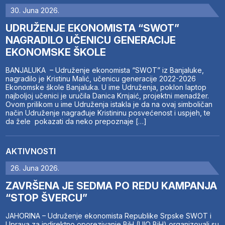
30. Juna 2026.
UDRUŽENJE EKONOMISTA “SWOT”
NAGRADILO UČENICU GENERACIJE
EKONOMSKE ŠKOLE
BANJALUKA – Udruženje ekonomista “SWOT” iz Banjaluke,
nagradilo je Kristinu Malić, učenicu generacije 2022-2026
Ekonomske škole Banjaluka. U ime Udruženja, poklon laptop
najboljoj učenici je uručila Danica Krnjaić, projektni menadžer.
Ovom prilikom u ime Udruženja istakla je da na ovaj simboličan
način Udruženje nagrađuje Kristininu posvećenost i uspjeh, te
da žele pokazati da neko prepoznaje […]
AKTIVNOSTI
26. Juna 2026.
ZAVRŠENA JE SEDMA PO REDU KAMPANJA
“STOP ŠVERCU”
JAHORINA – Udruženje ekonomista Republike Srpske SWOT i
Uprava za indirektno oporezivanje BiH (UIO BiH) organizovali su