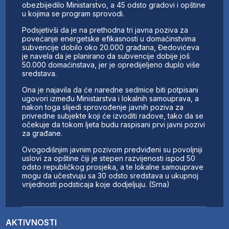
obezbijedilo Ministarstvo, a 45 odsto gradovi i opštine
u kojima se program sprovodi.
Podsjetivši da je na prethodna tri javna poziva za
povećanje energetske efikasnosti u domaćinstvima
subvencije dobilo oko 20.000 građana, Đedovićeva
je navela da je planirano da subvencije dobije još
50.000 domaćinstava, jer je opredijeljeno duplo više
sredstava.
Ona je najavila da će naredne sedmice biti potpisani
ugovori između Ministarstva i lokalnih samouprava, a
nakon toga slijedi sprovođenje javnih poziva za
privredne subjekte koji će izvoditi radove, tako da se
očekuje da tokom ljeta budu raspisani prvi javni pozivi
za građane.
Ovogodišnjim javnim pozivom predviđeni su povoljniji
uslovi za opštine čiji je stepen razvijenosti ispod 50
odsto republičkog prosjeka, a te lokalne samouprave
mogu da učestvuju sa 30 odsto sredstava u ukupnoj
vrijednosti podsticaja koje dodjeljuju. (Srna)
AKTIVNOSTI