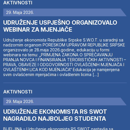
AKTIVNOSTI
29. Maja 2026.
UDRUŽENJE USPJEŠNO ORGANIZOVALO
WEBINAR ZA MJENJAČE
Udruženje ekonomista Republike Srpske S.W.O.T. u saradnji sa
nadzornim organom PORESKOM UPRAVOM REPUBLIKE SRPSKE
organizovalo je 28.maja 2026.godine, edukaciju u formi
webinara na temu: „PRIMJENA ZAKONA O SPREČAVANJU
PRANJA NOVCA I FINANSIRANJA TERORISTIČKIH AKTIVNOSTI –
PRAVA, OBAVEZE I ODGOVORNOSTI OVLAŠĆENIH MJENJAČA I
OVLAŠTENIH LICA KOD MJENJAČA“ Edukacija je namijenjena
svim ovlašćenim mjenjačima i ovlaštenim licima […]
AKTIVNOSTI
29. Maja 2026.
UDRUŽENJE EKONOMISTA RS SWOT
NAGRADILO NAJBOLJEG STUDENTA
BIJELJINA – Udruženje ekonomista RS SWOT nastavlja sa