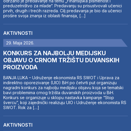
održano je predavanje na temu „Finansijska pismenost i
preduzetništvo za mlade“. Predavanju su prisustvovali učenici
prvih, drugih i trećih razreda. Cilj predavanja je bio da učenici
prošire svoja znanja iz oblasti finansija, […]
AKTIVNOSTI
29. Maja 2026.
KONKURS ZA NAJBOLJU MEDIJSKU
OBJAVU O CRNOM TRŽIŠTU DUVANSKIH
PROIZVODA
BANJA LUKA – Udruženje ekonomista RS SWOT i Uprava za
indirektno oporezivanje (UIO) BiH po četvrti put organizuju
nagradni konkurs za najbolju medijsku objavu koja se tematski
bavi problemima crnog tržišta duvanskih proizvoda u BiH.
Konkurs se organizuje u sklopu nastavka kampanje “Stop
švercu”, koji zajednički realizuju UIO i Udruženje ekonomista RS
SWOT. Rok za […]
AKTIVNOSTI