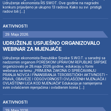
Udruženje ekonomista RS SWOT. Ove godine na nagradni
konkurs prijavljeno je ukupno 13 radova. Kako su svi pristigli
radovi bili […]
AKTIVNOSTI
29. Maja 2026.
UDRUŽENJE USPJEŠNO ORGANIZOVALO
WEBINAR ZA MJENJAČE
Udruženje ekonomista Republike Srpske S.W.O.T. u saradnji sa
nadzornim organom PORESKOM UPRAVOM REPUBLIKE SRPSKE
organizovalo je 28.maja 2026.godine, edukaciju u formi
webinara na temu: „PRIMJENA ZAKONA O SPREČAVANJU
PRANJA NOVCA I FINANSIRANJA TERORISTIČKIH AKTIVNOSTI –
PRAVA, OBAVEZE I ODGOVORNOSTI OVLAŠĆENIH MJENJAČA I
OVLAŠTENIH LICA KOD MJENJAČA“ Edukacija je namijenjena
svim ovlašćenim mjenjačima i ovlaštenim licima […]
AKTIVNOSTI
29. Maja 2026.