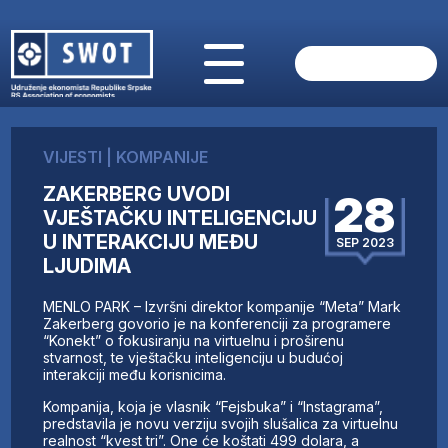
POČETNA
O NAMA
VIJESTI
|
KOMPANIJE
VIJESTI
ZAKERBERG UVODI
AKTUELNO
28
VJEŠTAČKU INTELIGENCIJU
ANALIZE
U INTERAKCIJU MEĐU
SEP 2023
KOMPANIJE
LJUDIMA
FINANSIJE
IZ STRANIH MEDIJA
MENLO PARK – Izvršni direktor kompanije “Meta” Mark
Zakerberg govorio je na konferenciji za programere
AKTIVNOSTI
“Konekt” o fokusiranju na virtuelnu i proširenu
SWOT INTERVJU
stvarnost, te vještačku inteligenciju u budućoj
interakciji među korisnicima.
UČLANI SE
KONTAKT
Kompanija, koja je vlasnik “Fejsbuka” i “Instagrama”,
predstavila je novu verziju svojih slušalica za virtuelnu
realnost “kvest tri”. One će koštati 499 dolara, a