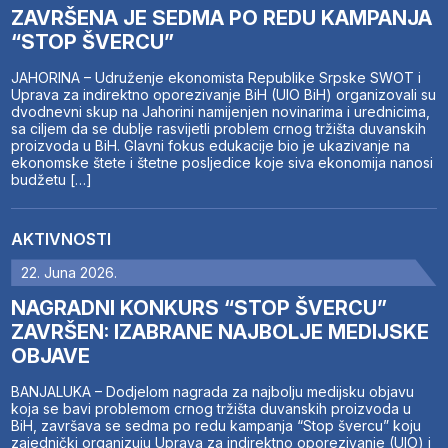
ZAVRŠENA JE SEDMA PO REDU KAMPANJA
“STOP ŠVERCU”
JAHORINA – Udruženje ekonomista Republike Srpske SWOT i
Uprava za indirektno oporezivanje BiH (UIO BiH) organizovali su
dvodnevni skup na Jahorini namijenjen novinarima i urednicima,
sa ciljem da se dublje rasvijetli problem crnog tržišta duvanskih
proizvoda u BiH. Glavni fokus edukacije bio je ukazivanje na
ekonomske štete i štetne posljedice koje siva ekonomija nanosi
budžetu […]
AKTIVNOSTI
22. Juna 2026.
NAGRADNI KONKURS “STOP ŠVERCU”
ZAVRŠEN: IZABRANE NAJBOLJE MEDIJSKE
OBJAVE
BANJALUKA – Dodjelom nagrada za najbolju medijsku objavu
koja se bavi problemom crnog tržišta duvanskih proizvoda u
BiH, završava se sedma po redu kampanja “Stop švercu” koju
zajednički organizuju Uprava za indirektno oporezivanje (UIO) i