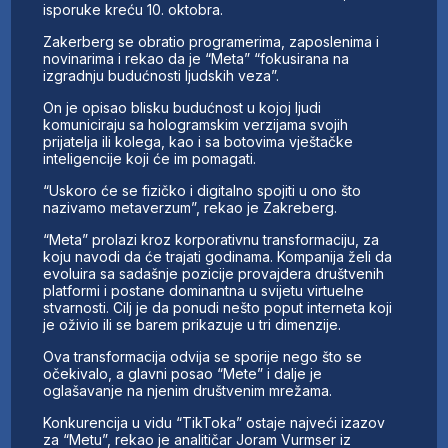
isporuke kreću 10. oktobra.
Zakerberg se obratio programerima, zaposlenima i
novinarima i rekao da je “Meta” “fokusirana na
izgradnju budućnosti ljudskih veza”.
On je opisao blisku budućnost u kojoj ljudi
komuniciraju sa hologramskim verzijama svojih
prijatelja ili kolega, kao i sa botovima vještačke
inteligencije koji će im pomagati.
“Uskoro će se fizičko i digitalno spojiti u ono što
nazivamo metaverzum”, rekao je Zakreberg.
“Meta” prolazi kroz korporativnu transformaciju, za
koju navodi da će trajati godinama. Kompanija želi da
evoluira sa sadašnje pozicije provajdera društvenih
platformi i postane dominantna u svijetu virtuelne
stvarnosti. Cilj je da ponudi nešto poput interneta koji
je oživio ili se barem prikazuje u tri dimenzije.
Ova transformacija odvija se sporije nego što se
očekivalo, a glavni posao “Mete” i dalje je
oglašavanje na njenim društvenim mrežama.
Konkurencija u vidu “TikToka” ostaje najveći izazov
za “Metu”, rekao je analitičar Joram Vurmser iz