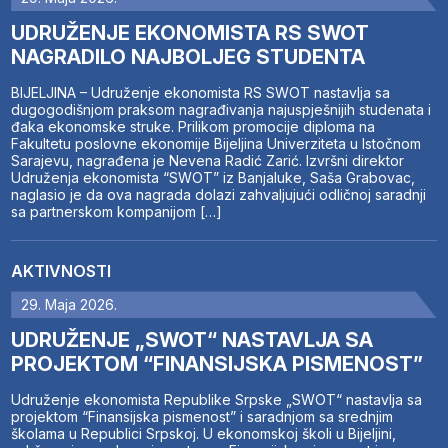
UDRUŽENJE EKONOMISTA RS SWOT
NAGRADILO NAJBOLJEG STUDENTA
BIJELJINA – Udruženje ekonomista RS SWOT nastavlja sa
dugogodišnjom praksom nagrađivanja najuspješnijih studenata i
đaka ekonomske struke. Prilikom promocije diploma na
Fakultetu poslovne ekonomije Bijeljina Univerziteta u Istočnom
Sarajevu, nagrađena je Nevena Radić Zarić. Izvršni direktor
Udruženja ekonomista “SWOT” iz Banjaluke, Saša Grabovac,
naglasio je da ova nagrada dolazi zahvaljujući odličnoj saradnji
sa partnerskom kompanijom […]
AKTIVNOSTI
29. Maja 2026.
UDRUŽENJE „SWOT“ NASTAVLJA SA
PROJEKTOM “FINANSIJSKA PISMENOST”
Udruženje ekonomista Republike Srpske „SWOT“ nastavlja sa
projektom “Finansijska pismenost” i saradnjom sa srednjim
školama u Republici Srpskoj. U ekonomskoj školi u Bijeljini,