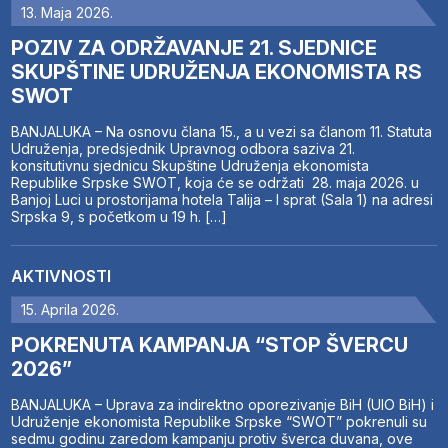
13. Maja 2026.
POZIV ZA ODRŽAVANJE 21. SJEDNICE
SKUPŠTINE UDRUŽENJA EKONOMISTA RS
SWOT
BANJALUKA – Na osnovu člana 15., a u vezi sa članom 11. Statuta
Udruženja, predsjednik Upravnog odbora saziva 21.
konsitutivnu sjednicu Skupštine Udruženja ekonomista
Republike Srpske SWOT, koja će se održati 28. maja 2026. u
Banjoj Luci u prostorijama hotela Talija – I sprat (Sala 1) na adresi
Srpska 9, s početkom u 19 h. […]
AKTIVNOSTI
15. Aprila 2026.
POKRENUTA KAMPANJA “STOP ŠVERCU
2026”
BANJALUKA – Uprava za indirektno oporezivanje BiH (UIO BiH) i
Udruženje ekonomista Republike Srpske “SWOT” pokrenuli su
sedmu godinu zaredom kampanju protiv šverca duvana, ove