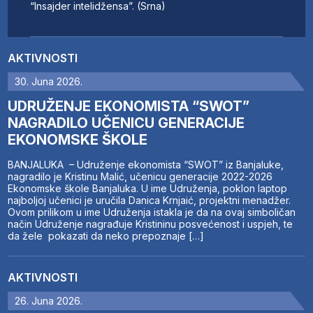
“Insajder intelidžensa”. (Srna)
AKTIVNOSTI
30. Juna 2026.
UDRUŽENJE EKONOMISTA “SWOT”
NAGRADILO UČENICU GENERACIJE
EKONOMSKE ŠKOLE
BANJALUKA – Udruženje ekonomista “SWOT” iz Banjaluke,
nagradilo je Kristinu Malić, učenicu generacije 2022-2026
Ekonomske škole Banjaluka. U ime Udruženja, poklon laptop
najboljoj učenici je uručila Danica Krnjaić, projektni menadžer.
Ovom prilikom u ime Udruženja istakla je da na ovaj simboličan
način Udruženje nagrađuje Kristininu posvećenost i uspjeh, te
da žele pokazati da neko prepoznaje […]
AKTIVNOSTI
26. Juna 2026.