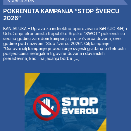
15. Aprila 2026.
POKRENUTA KAMPANJA “STOP ŠVERCU
2026”
BANJALUKA – Uprava za indirektno oporezivanje BiH (UIO BiH) i
Udruženje ekonomista Republike Srpske “SWOT” pokrenuli su
sedmu godinu zaredom kampanju protiv šverca duvana, ove
godine pod nazivom “Stop švercu 2026”. Cilj kampanje
“Osnovni cilj kampanje je podizanje svijesti građana o štetnosti i
posljedicama nelegalne trgovine duvana i duvanskih
prerađevina, kao i na jačanju borbe […]