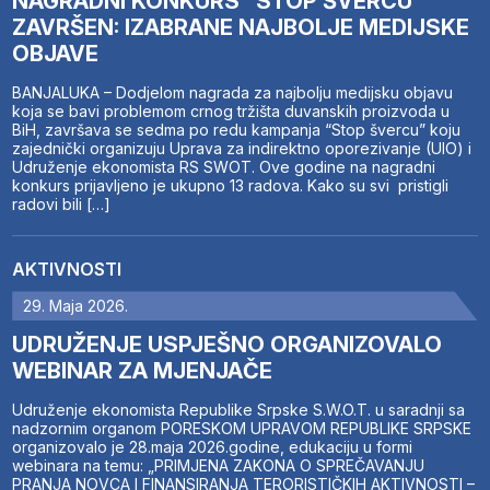
NAGRADNI KONKURS “STOP ŠVERCU”
ZAVRŠEN: IZABRANE NAJBOLJE MEDIJSKE
OBJAVE
BANJALUKA – Dodjelom nagrada za najbolju medijsku objavu
koja se bavi problemom crnog tržišta duvanskih proizvoda u
BiH, završava se sedma po redu kampanja “Stop švercu” koju
zajednički organizuju Uprava za indirektno oporezivanje (UIO) i
Udruženje ekonomista RS SWOT. Ove godine na nagradni
konkurs prijavljeno je ukupno 13 radova. Kako su svi pristigli
radovi bili […]
AKTIVNOSTI
29. Maja 2026.
UDRUŽENJE USPJEŠNO ORGANIZOVALO
WEBINAR ZA MJENJAČE
Udruženje ekonomista Republike Srpske S.W.O.T. u saradnji sa
nadzornim organom PORESKOM UPRAVOM REPUBLIKE SRPSKE
organizovalo je 28.maja 2026.godine, edukaciju u formi
webinara na temu: „PRIMJENA ZAKONA O SPREČAVANJU
PRANJA NOVCA I FINANSIRANJA TERORISTIČKIH AKTIVNOSTI –