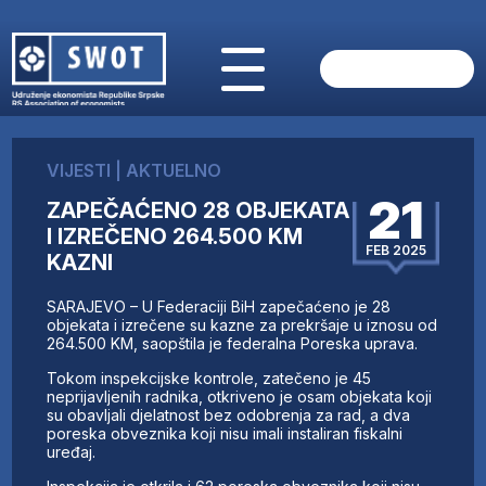
POČETNA
O NAMA
VIJESTI
|
AKTUELNO
VIJESTI
21
ZAPEČAĆENO 28 OBJEKATA
AKTUELNO
I IZREČENO 264.500 KM
ANALIZE
FEB 2025
KAZNI
KOMPANIJE
FINANSIJE
SARAJEVO – U Federaciji BiH zapečaćeno je 28
IZ STRANIH MEDIJA
objekata i izrečene su kazne za prekršaje u iznosu od
264.500 KM, saopštila je federalna Poreska uprava.
AKTIVNOSTI
Tokom inspekcijske kontrole, zatečeno je 45
SWOT INTERVJU
neprijavljenih radnika, otkriveno je osam objekata koji
UČLANI SE
su obavljali djelatnost bez odobrenja za rad, a dva
poreska obveznika koji nisu imali instaliran fiskalni
KONTAKT
uređaj.