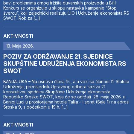
bavi problemima crnog tržišta duvanskih proizvoda u BiH.
Konkurs se organizuje u sklopu nastavka kampanje “Stop
švercu”, koji zajednički realizuju UIO i Udruženje ekonomista RS
SWOT. Rok za […]
AKTIVNOSTI
13. Maja 2026.
POZIV ZA ODRŽAVANJE 21. SJEDNICE
SKUPŠTINE UDRUŽENJA EKONOMISTA RS
SWOT
BANJALUKA – Na osnovu člana 15., a u vezi sa članom 11. Statuta
Udruženja, predsjednik Upravnog odbora saziva 21.
konsitutivnu sjednicu Skupštine Udruženja ekonomista
Republike Srpske SWOT, koja će se održati 28. maja 2026. u
Banjoj Luci u prostorijama hotela Talija – I sprat (Sala 1) na adresi
Srpska 9, s početkom u 19 h. […]
AKTIVNOSTI