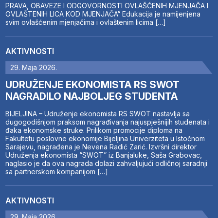
PRAVA, OBAVEZE I ODGOVORNOSTI OVLAŠĆENIH MJENJAČA I
OVLAŠTENIH LICA KOD MJENJAČA“ Edukacija je namijenjena
svim ovlašćenim mjenjačima i ovlaštenim licima […]
AKTIVNOSTI
29. Maja 2026.
UDRUŽENJE EKONOMISTA RS SWOT
NAGRADILO NAJBOLJEG STUDENTA
BIJELJINA – Udruženje ekonomista RS SWOT nastavlja sa
dugogodišnjom praksom nagrađivanja najuspješnijih studenata i
đaka ekonomske struke. Prilikom promocije diploma na
Fakultetu poslovne ekonomije Bijeljina Univerziteta u Istočnom
Sarajevu, nagrađena je Nevena Radić Zarić. Izvršni direktor
Udruženja ekonomista “SWOT” iz Banjaluke, Saša Grabovac,
naglasio je da ova nagrada dolazi zahvaljujući odličnoj saradnji
sa partnerskom kompanijom […]
AKTIVNOSTI
29. Maja 2026.