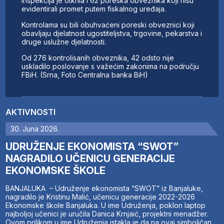
Inspekcija je otkrila i 62 poreska obveznika koji nisu
evidentirali promet putem fiskalnog uređaja.
Kontrolama su bili obuhvaćeni poreski obveznici koji
obavljaju djelatnost ugostiteljstva, trgovine, pekarstva i
druge uslužne djelatnosti.
Od 276 kontrolisanih obveznika, 42 odsto nije
uskladilo poslovanje s važećim zakonima na području
FBiH. (Srna, Foto Centralna banka BiH)
AKTIVNOSTI
30. Juna 2026.
UDRUŽENJE EKONOMISTA “SWOT”
NAGRADILO UČENICU GENERACIJE
EKONOMSKE ŠKOLE
BANJALUKA – Udruženje ekonomista “SWOT” iz Banjaluke,
nagradilo je Kristinu Malić, učenicu generacije 2022-2026
Ekonomske škole Banjaluka. U ime Udruženja, poklon laptop
najboljoj učenici je uručila Danica Krnjaić, projektni menadžer.
Ovom prilikom u ime Udruženja istakla je da na ovaj simboličan