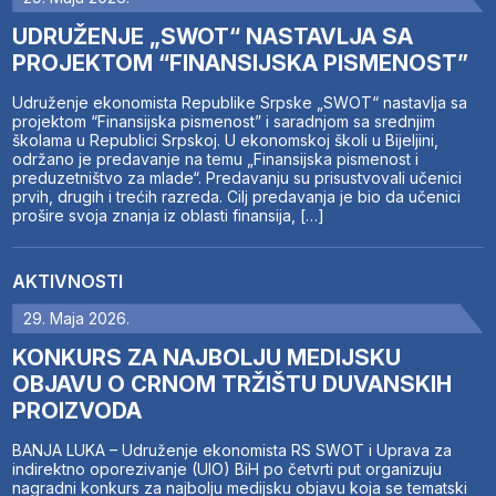
UDRUŽENJE „SWOT“ NASTAVLJA SA
PROJEKTOM “FINANSIJSKA PISMENOST”
Udruženje ekonomista Republike Srpske „SWOT“ nastavlja sa
projektom “Finansijska pismenost” i saradnjom sa srednjim
školama u Republici Srpskoj. U ekonomskoj školi u Bijeljini,
održano je predavanje na temu „Finansijska pismenost i
preduzetništvo za mlade“. Predavanju su prisustvovali učenici
prvih, drugih i trećih razreda. Cilj predavanja je bio da učenici
prošire svoja znanja iz oblasti finansija, […]
AKTIVNOSTI
29. Maja 2026.
KONKURS ZA NAJBOLJU MEDIJSKU
OBJAVU O CRNOM TRŽIŠTU DUVANSKIH
PROIZVODA
BANJA LUKA – Udruženje ekonomista RS SWOT i Uprava za
indirektno oporezivanje (UIO) BiH po četvrti put organizuju
nagradni konkurs za najbolju medijsku objavu koja se tematski