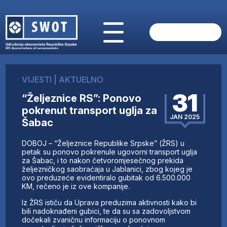
POČETNA
O NAMA
VIJESTI
|
AKTUELNO
VIJESTI
31
“Željeznice RS”: Ponovo
AKTUELNO
pokrenut transport uglja za
ANALIZE
JAN 2025
Šabac
KOMPANIJE
FINANSIJE
DOBOJ – “Željeznice Republike Srpske” (ŽRS) u
IZ STRANIH MEDIJA
petak su ponovo pokrenule ugovorni transport uglja
za Šabac, i to nakon četvoromjesečnog prekida
AKTIVNOSTI
željezničkog saobraćaja u Jablanici, zbog kojeg je
ovo preduzeće evidentiralo gubitak od 6.500.000
SWOT INTERVJU
KM, rečeno je iz ove kompanije.
UČLANI SE
Iz ŽRS ističu da Uprava preduzima aktivnosti kako bi
KONTAKT
bili nadoknađeni gubici, te da su sa zadovoljstvom
dočekali zvaničnu informaciju o ponovnom