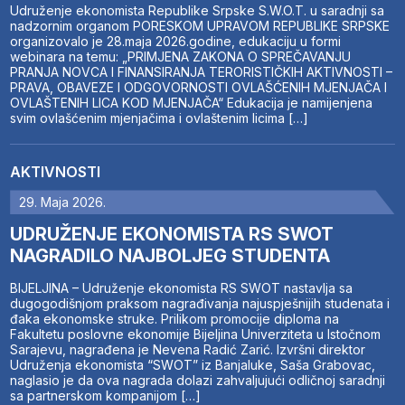
Udruženje ekonomista Republike Srpske S.W.O.T. u saradnji sa
nadzornim organom PORESKOM UPRAVOM REPUBLIKE SRPSKE
organizovalo je 28.maja 2026.godine, edukaciju u formi
webinara na temu: „PRIMJENA ZAKONA O SPREČAVANJU
PRANJA NOVCA I FINANSIRANJA TERORISTIČKIH AKTIVNOSTI –
PRAVA, OBAVEZE I ODGOVORNOSTI OVLAŠĆENIH MJENJAČA I
OVLAŠTENIH LICA KOD MJENJAČA“ Edukacija je namijenjena
svim ovlašćenim mjenjačima i ovlaštenim licima […]
AKTIVNOSTI
29. Maja 2026.
UDRUŽENJE EKONOMISTA RS SWOT
NAGRADILO NAJBOLJEG STUDENTA
BIJELJINA – Udruženje ekonomista RS SWOT nastavlja sa
dugogodišnjom praksom nagrađivanja najuspješnijih studenata i
đaka ekonomske struke. Prilikom promocije diploma na
Fakultetu poslovne ekonomije Bijeljina Univerziteta u Istočnom
Sarajevu, nagrađena je Nevena Radić Zarić. Izvršni direktor
Udruženja ekonomista “SWOT” iz Banjaluke, Saša Grabovac,
naglasio je da ova nagrada dolazi zahvaljujući odličnoj saradnji
sa partnerskom kompanijom […]