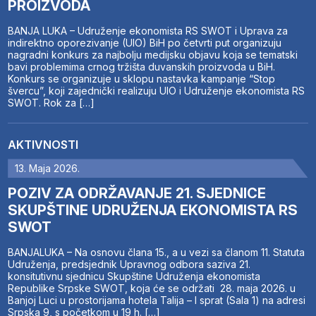
PROIZVODA
BANJA LUKA – Udruženje ekonomista RS SWOT i Uprava za
indirektno oporezivanje (UIO) BiH po četvrti put organizuju
nagradni konkurs za najbolju medijsku objavu koja se tematski
bavi problemima crnog tržišta duvanskih proizvoda u BiH.
Konkurs se organizuje u sklopu nastavka kampanje “Stop
švercu”, koji zajednički realizuju UIO i Udruženje ekonomista RS
SWOT. Rok za […]
AKTIVNOSTI
13. Maja 2026.
POZIV ZA ODRŽAVANJE 21. SJEDNICE
SKUPŠTINE UDRUŽENJA EKONOMISTA RS
SWOT
BANJALUKA – Na osnovu člana 15., a u vezi sa članom 11. Statuta
Udruženja, predsjednik Upravnog odbora saziva 21.
konsitutivnu sjednicu Skupštine Udruženja ekonomista
Republike Srpske SWOT, koja će se održati 28. maja 2026. u
Banjoj Luci u prostorijama hotela Talija – I sprat (Sala 1) na adresi
Srpska 9, s početkom u 19 h. […]