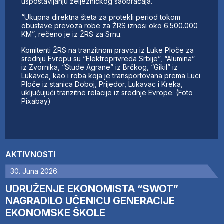
uspostavljanju željezničkog saobraćaja.
“Ukupna direktna šteta za protekli period tokom
obustave prevoza robe za ŽRS iznosi oko 6.500.000
KM”, rečeno je iz ŽRS za Srnu.
Komitenti ŽRS na tranzitnom pravcu iz Luke Ploče za
srednju Evropu su “Elektroprivreda Srbije”, “Alumina”
iz Zvornika, “Stude Agrane” iz Brčkog, “Gikil” iz
Lukavca, kao i roba koja je transportovana prema Luci
Ploče iz stanica Doboj, Prijedor, Lukavac i Kreka,
uključujući tranzitne relacije iz srednje Evrope. (Foto
Pixabay)
AKTIVNOSTI
30. Juna 2026.
UDRUŽENJE EKONOMISTA “SWOT”
NAGRADILO UČENICU GENERACIJE
EKONOMSKE ŠKOLE