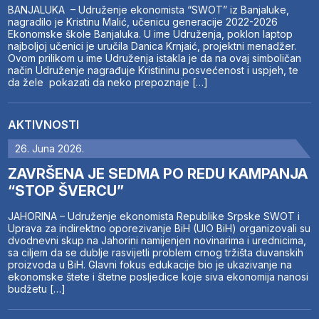
BANJALUKA – Udruženje ekonomista “SWOT” iz Banjaluke,
nagradilo je Kristinu Malić, učenicu generacije 2022-2026
Ekonomske škole Banjaluka. U ime Udruženja, poklon laptop
najboljoj učenici je uručila Danica Krnjaić, projektni menadžer.
Ovom prilikom u ime Udruženja istakla je da na ovaj simboličan
način Udruženje nagrađuje Kristininu posvećenost i uspjeh, te
da žele pokazati da neko prepoznaje […]
AKTIVNOSTI
26. Juna 2026.
ZAVRŠENA JE SEDMA PO REDU KAMPANJA
“STOP ŠVERCU”
JAHORINA – Udruženje ekonomista Republike Srpske SWOT i
Uprava za indirektno oporezivanje BiH (UIO BiH) organizovali su
dvodnevni skup na Jahorini namijenjen novinarima i urednicima,
sa ciljem da se dublje rasvijetli problem crnog tržišta duvanskih
proizvoda u BiH. Glavni fokus edukacije bio je ukazivanje na
ekonomske štete i štetne posljedice koje siva ekonomija nanosi
budžetu […]