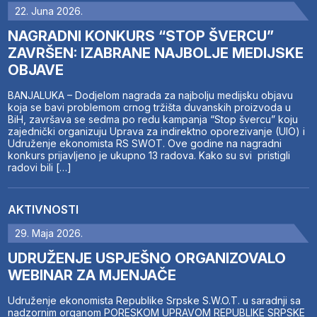
22. Juna 2026.
NAGRADNI KONKURS “STOP ŠVERCU”
ZAVRŠEN: IZABRANE NAJBOLJE MEDIJSKE
OBJAVE
BANJALUKA – Dodjelom nagrada za najbolju medijsku objavu
koja se bavi problemom crnog tržišta duvanskih proizvoda u
BiH, završava se sedma po redu kampanja “Stop švercu” koju
zajednički organizuju Uprava za indirektno oporezivanje (UIO) i
Udruženje ekonomista RS SWOT. Ove godine na nagradni
konkurs prijavljeno je ukupno 13 radova. Kako su svi pristigli
radovi bili […]
AKTIVNOSTI
29. Maja 2026.
UDRUŽENJE USPJEŠNO ORGANIZOVALO
WEBINAR ZA MJENJAČE
Udruženje ekonomista Republike Srpske S.W.O.T. u saradnji sa
nadzornim organom PORESKOM UPRAVOM REPUBLIKE SRPSKE