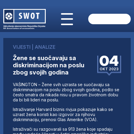
POČETNA
O NAMA
VIJESTI
|
ANALIZE
VIJESTI
04
Žene se suočavaju sa
AKTUELNO
diskriminacijom na poslu
ANALIZE
OKT 2023
zbog svojih godina
KOMPANIJE
FINANSIJE
VAŠINGTON – Žene svih uzrasta se suočavaju sa
IZ STRANIH MEDIJA
diskriminacijom na poslu zbog svojih godina, pošto se
često smatra da nikada nisu u pravom životnom dobu
AKTIVNOSTI
da bi bili lideri na poslu.
SWOT INTERVJU
Istraživanje Harvard biznis rivjua pokazuje kako se
UČLANI SE
uzrast žena koristi kao izgovor za njihovu
diskriminaciju, prenosi Glas Amerike (VOA).
KONTAKT
Istraživači su razgovarali sa 913 žena koje spadaju