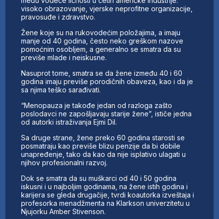
među vodeće ličnosti u četiri američke industrije:
visoko obrazovanje, vjerske neprofitne organizacije,
pravosuđe i zdravstvo.
Žene koje su na rukovodećim položajima, a imaju
manje od 40 godina, često neko greškom nazove
pomoćnim osobljem, a generalno se smatra da su
previše mlade i neiskusne.
Nasuprot tome, smatra se da žene između 40 i 60
godina imaju previše porodičnih obaveza, kao i da je
sa njima teško sarađivati.
“Menopauza je takođe jedan od razloga zašto
poslodavci ne zapošljavaju starije žene”, ističe jedna
od autorki istraživanja Ejmi Dil.
Sa druge strane, žene preko 60 godina starosti se
posmatraju kao previše blizu penzije da bi dobile
unapređenje, tako da kao da nije isplativo ulagati u
njihov profesionalni razvoj.
Dok se smatra da su muškarci od 40 i 50 godina
iskusni i u najboljim godinama, na žene istih godina i
karijera se gleda drugačije, tvrdi koautorka izveštaja i
profesorka menadžmenta na Klarkson univerzitetu u
Njujorku Amber Stivenson.