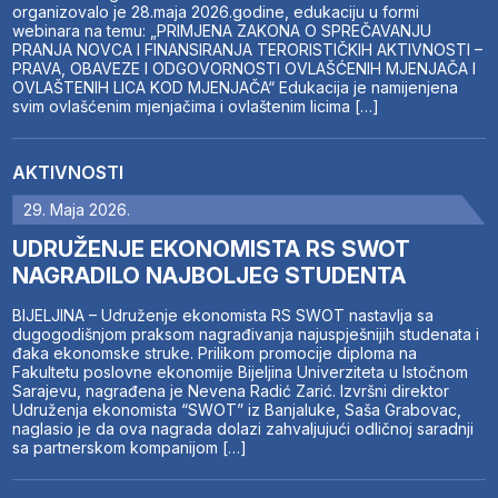
organizovalo je 28.maja 2026.godine, edukaciju u formi
webinara na temu: „PRIMJENA ZAKONA O SPREČAVANJU
PRANJA NOVCA I FINANSIRANJA TERORISTIČKIH AKTIVNOSTI –
PRAVA, OBAVEZE I ODGOVORNOSTI OVLAŠĆENIH MJENJAČA I
OVLAŠTENIH LICA KOD MJENJAČA“ Edukacija je namijenjena
svim ovlašćenim mjenjačima i ovlaštenim licima […]
AKTIVNOSTI
29. Maja 2026.
UDRUŽENJE EKONOMISTA RS SWOT
NAGRADILO NAJBOLJEG STUDENTA
BIJELJINA – Udruženje ekonomista RS SWOT nastavlja sa
dugogodišnjom praksom nagrađivanja najuspješnijih studenata i
đaka ekonomske struke. Prilikom promocije diploma na
Fakultetu poslovne ekonomije Bijeljina Univerziteta u Istočnom
Sarajevu, nagrađena je Nevena Radić Zarić. Izvršni direktor
Udruženja ekonomista “SWOT” iz Banjaluke, Saša Grabovac,
naglasio je da ova nagrada dolazi zahvaljujući odličnoj saradnji
sa partnerskom kompanijom […]