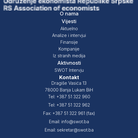
O nama
Vijesti
Aktuelno
Analize i intervjui
Finansije
Kompanije
Iz stranih medija
Aktivnosti
SWOT Intervju
Kontakt
Dragiše Vasića 13
78000 Banja Lukam BiH
Tel: +387 51 322 960
Tel: +387 51 322 962
Fax: +387 51 322 961 (fax)
Email: info@swot.ba
Email: sekretar@swot.ba