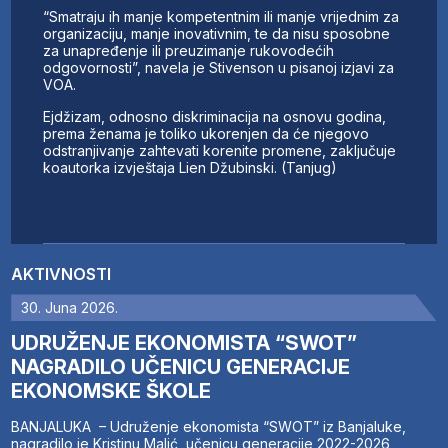
“Smatraju ih manje kompetentnim ili manje vrijednim za
organizaciju, manje inovativnim, te da nisu sposobne
za unapređenje ili preuzimanje rukovodećih
odgovornosti”, navela je Stivenson u pisanoj izjavi za
VOA.
Ejdžizam, odnosno diskriminacija na osnovu godina,
prema ženama je toliko ukorenjen da će njegovo
odstranjivanje zahtevati korenite promene, zaključuje
koautorka izvještaja Lien Džubinski. (Tanjug)
AKTIVNOSTI
30. Juna 2026.
UDRUŽENJE EKONOMISTA “SWOT”
NAGRADILO UČENICU GENERACIJE
EKONOMSKE ŠKOLE
BANJALUKA – Udruženje ekonomista “SWOT” iz Banjaluke,
nagradilo je Kristinu Malić, učenicu generacije 2022-2026