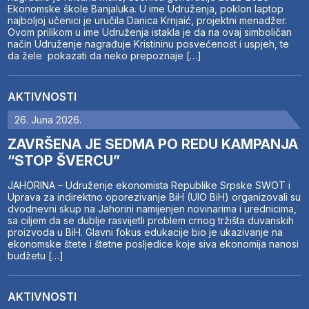
Ekonomske škole Banjaluka. U ime Udruženja, poklon laptop
najboljoj učenici je uručila Danica Krnjaić, projektni menadžer.
Ovom prilikom u ime Udruženja istakla je da na ovaj simboličan
način Udruženje nagrađuje Kristininu posvećenost i uspjeh, te
da žele pokazati da neko prepoznaje […]
AKTIVNOSTI
26. Juna 2026.
ZAVRŠENA JE SEDMA PO REDU KAMPANJA
“STOP ŠVERCU”
JAHORINA – Udruženje ekonomista Republike Srpske SWOT i
Uprava za indirektno oporezivanje BiH (UIO BiH) organizovali su
dvodnevni skup na Jahorini namijenjen novinarima i urednicima,
sa ciljem da se dublje rasvijetli problem crnog tržišta duvanskih
proizvoda u BiH. Glavni fokus edukacije bio je ukazivanje na
ekonomske štete i štetne posljedice koje siva ekonomija nanosi
budžetu […]
AKTIVNOSTI