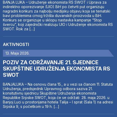
BANJA LUKA – Udruženje ekonomista RS SWOT i Uprava za
indirektno oporezivanje (UIO) BiH po četvrti put organizuju
nagradni konkurs za najbolju medijsku objavu koja se tematski
bavi problemima crnog tržišta duvanskih proizvoda u BiH.
Konkurs se organizuje u sklopu nastavka kampanje “Stop
švercu”, koji zajednički realizuju UIO i Udruženje ekonomista RS
SWOT. Rok za […]
AKTIVNOSTI
13. Maja 2026.
POZIV ZA ODRŽAVANJE 21. SJEDNICE
SKUPŠTINE UDRUŽENJA EKONOMISTA RS
SWOT
BANJALUKA – Na osnovu člana 15., a u vezi sa članom 11. Statuta
Udruženja, predsjednik Upravnog odbora saziva 21.
konsitutivnu sjednicu Skupštine Udruženja ekonomista
Republike Srpske SWOT, koja će se održati 28. maja 2026. u
Banjoj Luci u prostorijama hotela Talija – I sprat (Sala 1) na adresi
Srpska 9, s početkom u 19 h. […]