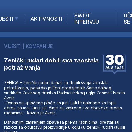
SWOT
UČ
JESTI
AKTIVNOSTI
INTERVJU
SE
AKTUELNO
ANALIZE
VIJESTI
|
KOMPANIJE
KOMPANIJE
30
INANSIJE
Zenički rudari dobili sva zaostala
potraživanja
Z STRANIH MEDIJA
AUG 2023
ZENICA – Zenički rudari danas su dobili svoja zaostala
potraživanja, potvrdio je Feni predsjednik Samostalnog
sindikata Zavisnog društva Rudnici mrkog uglja Zenica Elvedin
Avdić.
-Danas su uplaćene plaće za juni i juli te naknade za topli
obrok za maj, juni i juli, čime su izmirene sve obaveze prema
radnicima – kazao je Avdić.
Današnjim izmirenjem obaveza prema radnicima, prestali su
razlozi za obustavu proizvodnje u koju su zenički rudari stupili