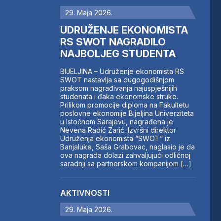
29. Maja 2026.
UDRUŽENJE EKONOMISTA
RS SWOT NAGRADILO
NAJBOLJEG STUDENTA
BIJELJINA – Udruženje ekonomista RS
SWOT nastavlja sa dugogodišnjom
praksom nagrađivanja najuspješnijih
studenata i đaka ekonomske struke.
Prilikom promocije diploma na Fakultetu
poslovne ekonomije Bijeljina Univerziteta
u Istočnom Sarajevu, nagrađena je
Nevena Radić Zarić. Izvršni direktor
Udruženja ekonomista “SWOT” iz
Banjaluke, Saša Grabovac, naglasio je da
ova nagrada dolazi zahvaljujući odličnoj
saradnji sa partnerskom kompanijom […]
AKTIVNOSTI
29. Maja 2026.