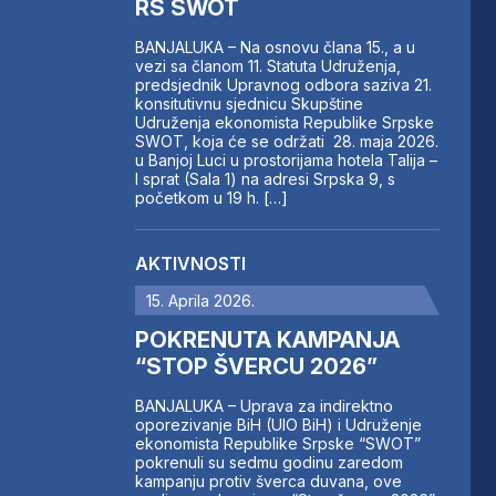
RS SWOT
BANJALUKA – Na osnovu člana 15., a u
vezi sa članom 11. Statuta Udruženja,
predsjednik Upravnog odbora saziva 21.
konsitutivnu sjednicu Skupštine
Udruženja ekonomista Republike Srpske
SWOT, koja će se održati 28. maja 2026.
u Banjoj Luci u prostorijama hotela Talija –
I sprat (Sala 1) na adresi Srpska 9, s
početkom u 19 h. […]
AKTIVNOSTI
15. Aprila 2026.
POKRENUTA KAMPANJA
“STOP ŠVERCU 2026”
BANJALUKA – Uprava za indirektno
oporezivanje BiH (UIO BiH) i Udruženje
ekonomista Republike Srpske “SWOT”
pokrenuli su sedmu godinu zaredom
kampanju protiv šverca duvana, ove