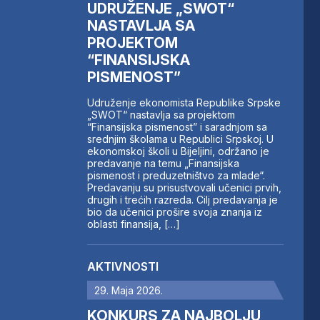
UDRUŽENJE „SWOT“
NASTAVLJA SA
PROJEKTOM
“FINANSIJSKA
PISMENOST”
Udruženje ekonomista Republike Srpske
„SWOT“ nastavlja sa projektom
“Finansijska pismenost” i saradnjom sa
srednjim školama u Republici Srpskoj. U
ekonomskoj školi u Bijeljini, održano je
predavanje na temu „Finansijska
pismenost i preduzetništvo za mlade“.
Predavanju su prisustvovali učenici prvih,
drugih i trećih razreda. Cilj predavanja je
bio da učenici prošire svoja znanja iz
oblasti finansija, […]
AKTIVNOSTI
29. Maja 2026.
KONKURS ZA NAJBOLJU