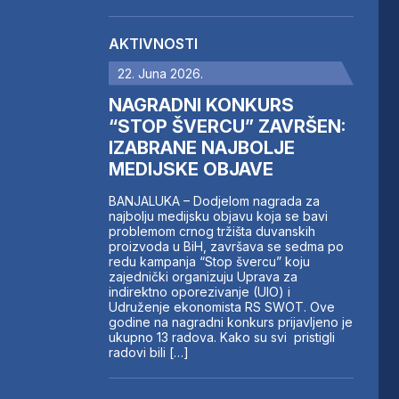
AKTIVNOSTI
22. Juna 2026.
NAGRADNI KONKURS
“STOP ŠVERCU” ZAVRŠEN:
IZABRANE NAJBOLJE
MEDIJSKE OBJAVE
BANJALUKA – Dodjelom nagrada za
najbolju medijsku objavu koja se bavi
problemom crnog tržišta duvanskih
proizvoda u BiH, završava se sedma po
redu kampanja “Stop švercu” koju
zajednički organizuju Uprava za
indirektno oporezivanje (UIO) i
Udruženje ekonomista RS SWOT. Ove
godine na nagradni konkurs prijavljeno je
ukupno 13 radova. Kako su svi pristigli
radovi bili […]