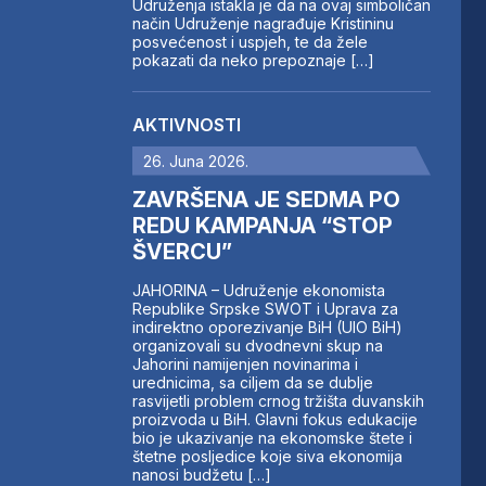
Udruženja istakla je da na ovaj simboličan
način Udruženje nagrađuje Kristininu
posvećenost i uspjeh, te da žele
pokazati da neko prepoznaje […]
AKTIVNOSTI
26. Juna 2026.
ZAVRŠENA JE SEDMA PO
REDU KAMPANJA “STOP
ŠVERCU”
JAHORINA – Udruženje ekonomista
Republike Srpske SWOT i Uprava za
indirektno oporezivanje BiH (UIO BiH)
organizovali su dvodnevni skup na
Jahorini namijenjen novinarima i
urednicima, sa ciljem da se dublje
rasvijetli problem crnog tržišta duvanskih
proizvoda u BiH. Glavni fokus edukacije
bio je ukazivanje na ekonomske štete i
štetne posljedice koje siva ekonomija
nanosi budžetu […]