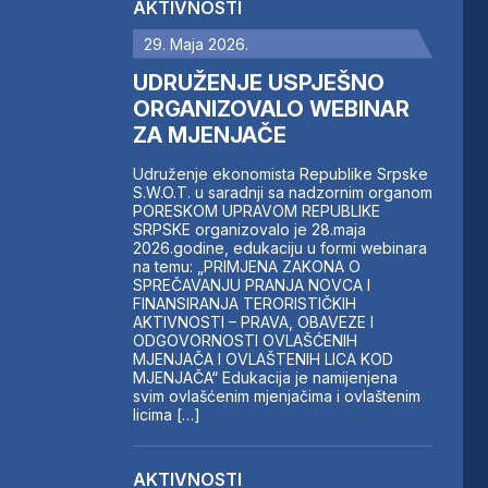
AKTIVNOSTI
29. Maja 2026.
UDRUŽENJE USPJEŠNO
ORGANIZOVALO WEBINAR
ZA MJENJAČE
Udruženje ekonomista Republike Srpske
S.W.O.T. u saradnji sa nadzornim organom
PORESKOM UPRAVOM REPUBLIKE
SRPSKE organizovalo je 28.maja
2026.godine, edukaciju u formi webinara
na temu: „PRIMJENA ZAKONA O
SPREČAVANJU PRANJA NOVCA I
FINANSIRANJA TERORISTIČKIH
AKTIVNOSTI – PRAVA, OBAVEZE I
ODGOVORNOSTI OVLAŠĆENIH
MJENJAČA I OVLAŠTENIH LICA KOD
MJENJAČA“ Edukacija je namijenjena
svim ovlašćenim mjenjačima i ovlaštenim
licima […]
AKTIVNOSTI