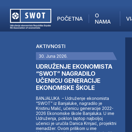
O
POČETNA
VI
NAMA
POČETNA
O NAMA
AKTIVNOSTI
VIJESTI
30. Juna 2026.
AKTUELNO
F
ANALIZE
UDRUŽENJE EKONOMISTA
I
KOMPANIJE
“SWOT” NAGRADILO
UČENICU GENERACIJE
FINANSIJE
EKONOMSKE ŠKOLE
IZ STRANIH MEDIJA
AKTIVNOSTI
BANJALUKA – Udruženje ekonomista
“SWOT” iz Banjaluke, nagradilo je
SWOT INTERVJU
Kristinu Malić, učenicu generacije 2022-
UČLANI SE
2026 Ekonomske škole Banjaluka. U ime
Udruženja, poklon laptop najboljoj
KONTAKT
učenici je uručila Danica Krnjaić, projektni
menadžer. Ovom prilikom u ime