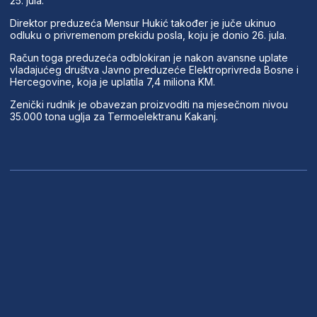
25. jula.
Direktor preduzeća Mensur Hukić također je juče ukinuo
odluku o privremenom prekidu posla, koju je donio 26. jula.
Račun toga preduzeća odblokiran je nakon avansne uplate
vladajućeg društva Javno preduzeće Elektroprivreda Bosne i
Hercegovine, koja je uplatila 7,4 miliona KM.
Zenički rudnik je obavezan proizvoditi na mjesečnom nivou
35.000 tona uglja za Termoelektranu Kakanj.