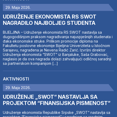
29. Maja 2026.
UDRUŽENJE EKONOMISTA RS SWOT
NAGRADILO NAJBOLJEG STUDENTA
BIJELJINA – Udruženje ekonomista RS SWOT nastavlja sa
dugogodišnjom praksom nagrađivanja najuspješnijih studenata i
đaka ekonomske struke. Prilikom promocije diploma na
Fakultetu poslovne ekonomije Bijeljina Univerziteta u Istočnom
Sarajevu, nagrađena je Nevena Radić Zarić. Izvršni direktor
Udruženja ekonomista “SWOT” iz Banjaluke, Saša Grabovac,
naglasio je da ova nagrada dolazi zahvaljujući odličnoj saradnji
sa partnerskom kompanijom […]
AKTIVNOSTI
29. Maja 2026.
UDRUŽENJE „SWOT“ NASTAVLJA SA
PROJEKTOM “FINANSIJSKA PISMENOST”
Udruženje ekonomista Republike Srpske „SWOT“ nastavlja sa
projektom “Finansijska pismenost” i saradnjom sa srednjim