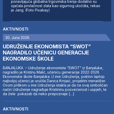
ponavljajuća globalna trgovinska trenja dodatno su
ojačala privlačnost zlata kao sigurnog utočišta, rekao
je Jang. (Foto Pixabay)
AKTIVNOSTI
30. Juna 2026.
UDRUŽENJE EKONOMISTA “SWOT”
NAGRADILO UČENICU GENERACIJE
EKONOMSKE ŠKOLE
BANJALUKA – Udruženje ekonomista “SWOT” iz Banjaluke,
nagradilo je Kristinu Malić, učenicu generacije 2022-2026
Ekonomske škole Banjaluka. U ime Udruženja, poklon laptop
najboljoj učenici je uručila Danica Krnjaić, projektni menadžer.
Ovom prilikom u ime Udruženja istakla je da na ovaj simboličan
način Udruženje nagrađuje Kristininu posvećenost i uspjeh, te
da žele pokazati da neko prepoznaje […]
AKTIVNOSTI