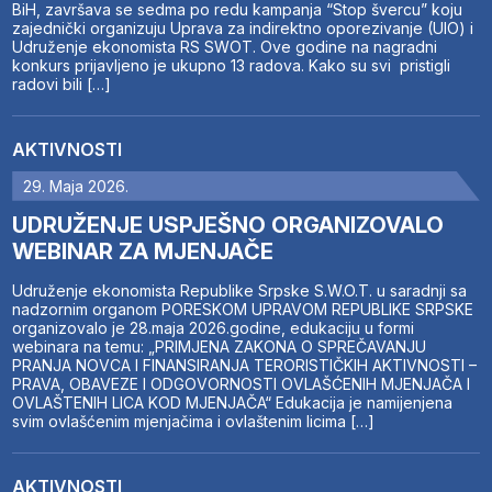
BiH, završava se sedma po redu kampanja “Stop švercu” koju
zajednički organizuju Uprava za indirektno oporezivanje (UIO) i
Udruženje ekonomista RS SWOT. Ove godine na nagradni
konkurs prijavljeno je ukupno 13 radova. Kako su svi pristigli
radovi bili […]
AKTIVNOSTI
29. Maja 2026.
UDRUŽENJE USPJEŠNO ORGANIZOVALO
WEBINAR ZA MJENJAČE
Udruženje ekonomista Republike Srpske S.W.O.T. u saradnji sa
nadzornim organom PORESKOM UPRAVOM REPUBLIKE SRPSKE
organizovalo je 28.maja 2026.godine, edukaciju u formi
webinara na temu: „PRIMJENA ZAKONA O SPREČAVANJU
PRANJA NOVCA I FINANSIRANJA TERORISTIČKIH AKTIVNOSTI –
PRAVA, OBAVEZE I ODGOVORNOSTI OVLAŠĆENIH MJENJAČA I
OVLAŠTENIH LICA KOD MJENJAČA“ Edukacija je namijenjena
svim ovlašćenim mjenjačima i ovlaštenim licima […]
AKTIVNOSTI