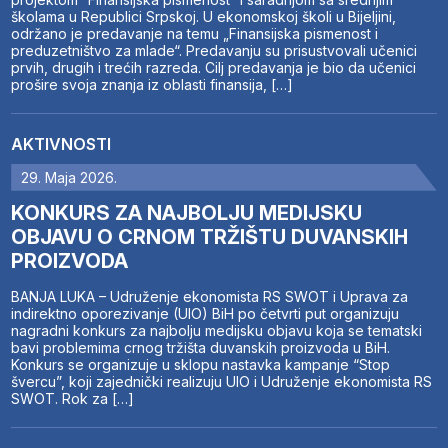
školama u Republici Srpskoj. U ekonomskoj školi u Bijeljini,
održano je predavanje na temu „Finansijska pismenost i
preduzetništvo za mlade“. Predavanju su prisustvovali učenici
prvih, drugih i trećih razreda. Cilj predavanja je bio da učenici
prošire svoja znanja iz oblasti finansija, […]
AKTIVNOSTI
29. Maja 2026.
KONKURS ZA NAJBOLJU MEDIJSKU
OBJAVU O CRNOM TRŽIŠTU DUVANSKIH
PROIZVODA
BANJA LUKA – Udruženje ekonomista RS SWOT i Uprava za
indirektno oporezivanje (UIO) BiH po četvrti put organizuju
nagradni konkurs za najbolju medijsku objavu koja se tematski
bavi problemima crnog tržišta duvanskih proizvoda u BiH.
Konkurs se organizuje u sklopu nastavka kampanje “Stop
švercu”, koji zajednički realizuju UIO i Udruženje ekonomista RS
SWOT. Rok za […]