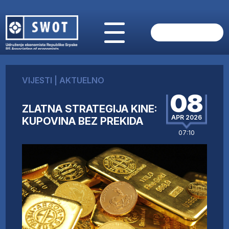
POČETNA
O NAMA
VIJESTI
|
AKTUELNO
VIJESTI
08
AKTUELNO
ZLATNA STRATEGIJA KINE:
ANALIZE
APR 2026
KUPOVINA BEZ PREKIDA
KOMPANIJE
07:10
FINANSIJE
IZ STRANIH MEDIJA
AKTIVNOSTI
SWOT INTERVJU
UČLANI SE
KONTAKT