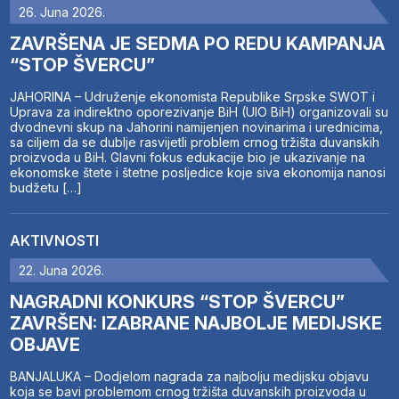
26. Juna 2026.
ZAVRŠENA JE SEDMA PO REDU KAMPANJA
“STOP ŠVERCU”
JAHORINA – Udruženje ekonomista Republike Srpske SWOT i
Uprava za indirektno oporezivanje BiH (UIO BiH) organizovali su
dvodnevni skup na Jahorini namijenjen novinarima i urednicima,
sa ciljem da se dublje rasvijetli problem crnog tržišta duvanskih
proizvoda u BiH. Glavni fokus edukacije bio je ukazivanje na
ekonomske štete i štetne posljedice koje siva ekonomija nanosi
budžetu […]
AKTIVNOSTI
22. Juna 2026.
NAGRADNI KONKURS “STOP ŠVERCU”
ZAVRŠEN: IZABRANE NAJBOLJE MEDIJSKE
OBJAVE
BANJALUKA – Dodjelom nagrada za najbolju medijsku objavu
koja se bavi problemom crnog tržišta duvanskih proizvoda u