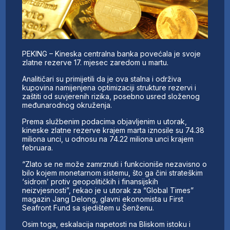
PEKING – Kineska centralna banka povećala je svoje
zlatne rezerve 17. mjesec zaredom u martu.
Analitičari su primijetili da je ova stalna i održiva
kupovina namijenjena optimizaciji strukture rezervi i
zaštiti od suvjerenih rizika, posebno usred složenog
međunarodnog okruženja.
Prema službenim podacima objavljenim u utorak,
kineske zlatne rezerve krajem marta iznosile su 74.38
miliona unci, u odnosu na 74.22 miliona unci krajem
februara.
“Zlato se ne može zamrznuti i funkcioniše nezavisno o
bilo kojem monetarnom sistemu, što ga čini strateškim
‘sidrom’ protiv geopolitičkih i finansijskih
neizvjesnosti”, rekao je u utorak za “Global Times”
magazin Jang Delong, glavni ekonomista u First
Seafront Fund sa sjedištem u Šenženu.
Osim toga, eskalacija napetosti na Bliskom istoku i