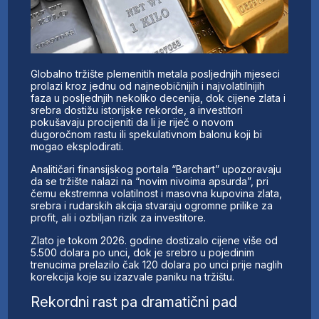
Globalno tržište plemenitih metala posljednjih mjeseci
prolazi kroz jednu od najneobičnijih i najvolatilnijih
faza u posljednjih nekoliko decenija, dok cijene zlata i
srebra dostižu istorijske rekorde, a investitori
pokušavaju procijeniti da li je riječ o novom
dugoročnom rastu ili spekulativnom balonu koji bi
mogao eksplodirati.
Analitičari finansijskog portala “Barchart” upozoravaju
da se tržište nalazi na “novim nivoima apsurda”, pri
čemu ekstremna volatilnost i masovna kupovina zlata,
srebra i rudarskih akcija stvaraju ogromne prilike za
profit, ali i ozbiljan rizik za investitore.
Zlato je tokom 2026. godine dostizalo cijene više od
5.500 dolara po unci, dok je srebro u pojedinim
trenucima prelazilo čak 120 dolara po unci prije naglih
korekcija koje su izazvale paniku na tržištu.
Rekordni rast pa dramatični pad