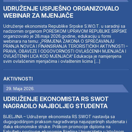
UDRUŽENJE USPJEŠNO ORGANIZOVALO
WEBINAR ZA MJENJAČE
Udruženje ekonomista Republike Srpske S.W.O.T. u saradnji sa
nadzornim organom PORESKOM UPRAVOM REPUBLIKE SRPSKE
organizovalo je 28.maja 2026.godine, edukaciju u formi
webinara na temu: „PRIMJENA ZAKONA O SPREČAVANJU
PRANJA NOVCA I FINANSIRANJA TERORISTIČKIH AKTIVNOSTI –
PRAVA, OBAVEZE I ODGOVORNOSTI OVLAŠĆENIH MJENJAČA I
OVLAŠTENIH LICA KOD MJENJAČA“ Edukacija je namijenjena
svim ovlašćenim mjenjačima i ovlaštenim licima […]
AKTIVNOSTI
29. Maja 2026.
UDRUŽENJE EKONOMISTA RS SWOT
NAGRADILO NAJBOLJEG STUDENTA
BIJELJINA – Udruženje ekonomista RS SWOT nastavlja sa
dugogodišnjom praksom nagrađivanja najuspješnijih studenata i
đaka ekonomske struke. Prilikom promocije diploma na
Fakultetu poslovne ekonomije Bijeljina Univerziteta u Istočnom