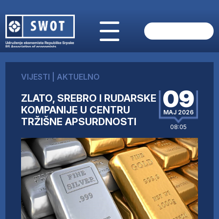
POČETNA
O NAMA
VIJESTI
|
AKTUELNO
VIJESTI
09
AKTUELNO
ZLATO, SREBRO I RUDARSKE
ANALIZE
KOMPANIJE U CENTRU
MAJ 2026
TRŽIŠNE APSURDNOSTI
KOMPANIJE
08:05
FINANSIJE
IZ STRANIH MEDIJA
AKTIVNOSTI
SWOT INTERVJU
UČLANI SE
KONTAKT