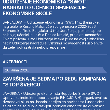
UDRUŽENJE EKONOMISTA “SWOT”
NAGRADILO UČENICU GENERACIJE
EKONOMSKE ŠKOLE
BANJALUKA – Udruženje ekonomista “SWOT” iz Banjaluke,
nagradilo je Kristinu Malić, učenicu generacije 2022-2026
Ekonomske škole Banjaluka. U ime Udruženja, poklon laptop
najboljoj učenici je uručila Danica Krnjaić, projektni menadžer.
Ovom prilikom u ime Udruženja istakla je da na ovaj simboličan
način Udruženje nagrađuje Kristininu posvećenost i uspjeh, te
da žele pokazati da neko prepoznaje […]
AKTIVNOSTI
26. Juna 2026.
ZAVRŠENA JE SEDMA PO REDU KAMPANJA
“STOP ŠVERCU”
JAHORINA – Udruženje ekonomista Republike Srpske SWOT i
Uprava za indirektno oporezivanje BiH (UIO BiH) organizovali su
dvodnevni skup na Jahorini namijenjen novinarima i urednicima,
sa ciljem da se dublje rasvijetli problem crnog tržišta duvanskih