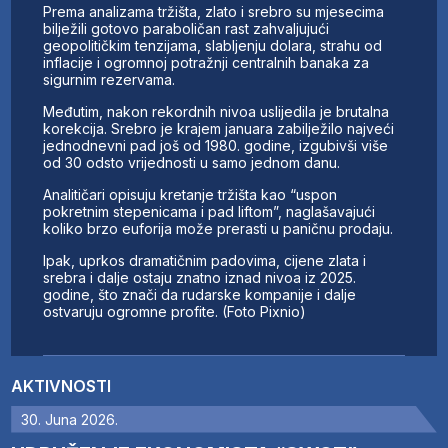
Prema analizama tržišta, zlato i srebro su mjesecima
bilježili gotovo paraboličan rast zahvaljujući
geopolitičkim tenzijama, slabljenju dolara, strahu od
inflacije i ogromnoj potražnji centralnih banaka za
sigurnim rezervama.
Međutim, nakon rekordnih nivoa uslijedila je brutalna
korekcija. Srebro je krajem januara zabilježilo najveći
jednodnevni pad još od 1980. godine, izgubivši više
od 30 odsto vrijednosti u samo jednom danu.
Analitičari opisuju kretanje tržišta kao “uspon
pokretnim stepenicama i pad liftom”, naglašavajući
koliko brzo euforija može prerasti u paničnu prodaju.
Ipak, uprkos dramatičnim padovima, cijene zlata i
srebra i dalje ostaju znatno iznad nivoa iz 2025.
godine, što znači da rudarske kompanije i dalje
ostvaruju ogromne profite. (Foto Pixnio)
AKTIVNOSTI
30. Juna 2026.