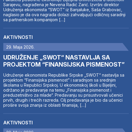
Sarajevu, nagrađena je Nevena Radić Zarić. Izvršni direktor
Udruženja ekonomista “SWOT” iz Banjaluke, Saša Grabovac,
naglasio je da ova nagrada dolazi zahvaljujući odličnoj saradnji
sa partnerskom kompanijom […]
AKTIVNOSTI
29. Maja 2026.
UDRUŽENJE „SWOT“ NASTAVLJA SA
PROJEKTOM “FINANSIJSKA PISMENOST”
Udruženje ekonomista Republike Srpske „SWOT“ nastavlja sa
projektom “Finansijska pismenost” i saradnjom sa srednjim
školama u Republici Srpskoj. U ekonomskoj školi u Bijeljini,
održano je predavanje na temu „Finansijska pismenost i
preduzetništvo za mlade“. Predavanju su prisustvovali učenici
prvih, drugih i trećih razreda. Cilj predavanja je bio da učenici
prošire svoja znanja iz oblasti finansija, […]
AKTIVNOSTI