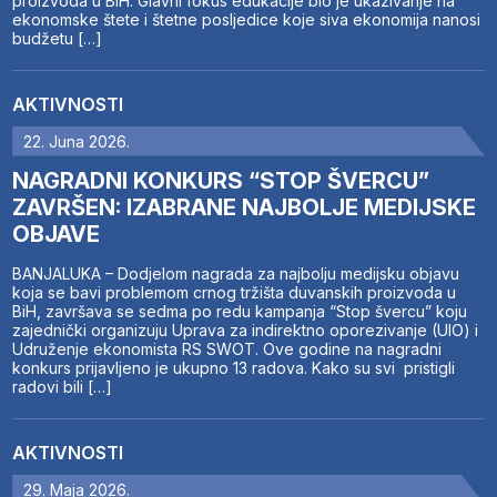
proizvoda u BiH. Glavni fokus edukacije bio je ukazivanje na
ekonomske štete i štetne posljedice koje siva ekonomija nanosi
budžetu […]
AKTIVNOSTI
22. Juna 2026.
NAGRADNI KONKURS “STOP ŠVERCU”
ZAVRŠEN: IZABRANE NAJBOLJE MEDIJSKE
OBJAVE
BANJALUKA – Dodjelom nagrada za najbolju medijsku objavu
koja se bavi problemom crnog tržišta duvanskih proizvoda u
BiH, završava se sedma po redu kampanja “Stop švercu” koju
zajednički organizuju Uprava za indirektno oporezivanje (UIO) i
Udruženje ekonomista RS SWOT. Ove godine na nagradni
konkurs prijavljeno je ukupno 13 radova. Kako su svi pristigli
radovi bili […]
AKTIVNOSTI
29. Maja 2026.