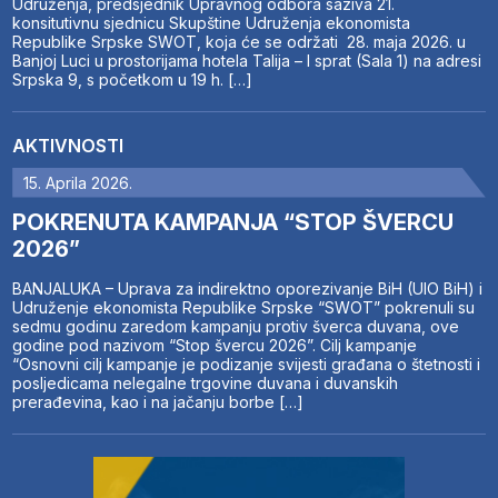
Udruženja, predsjednik Upravnog odbora saziva 21.
konsitutivnu sjednicu Skupštine Udruženja ekonomista
Republike Srpske SWOT, koja će se održati 28. maja 2026. u
Banjoj Luci u prostorijama hotela Talija – I sprat (Sala 1) na adresi
Srpska 9, s početkom u 19 h. […]
AKTIVNOSTI
15. Aprila 2026.
POKRENUTA KAMPANJA “STOP ŠVERCU
2026”
BANJALUKA – Uprava za indirektno oporezivanje BiH (UIO BiH) i
Udruženje ekonomista Republike Srpske “SWOT” pokrenuli su
sedmu godinu zaredom kampanju protiv šverca duvana, ove
godine pod nazivom “Stop švercu 2026”. Cilj kampanje
“Osnovni cilj kampanje je podizanje svijesti građana o štetnosti i
posljedicama nelegalne trgovine duvana i duvanskih
prerađevina, kao i na jačanju borbe […]