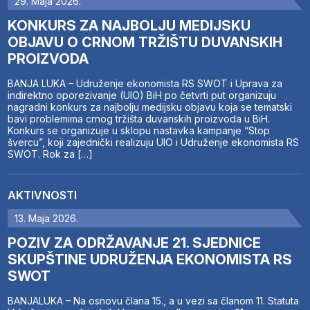
29. Maja 2026.
KONKURS ZA NAJBOLJU MEDIJSKU
OBJAVU O CRNOM TRŽIŠTU DUVANSKIH
PROIZVODA
BANJA LUKA – Udruženje ekonomista RS SWOT i Uprava za
indirektno oporezivanje (UIO) BiH po četvrti put organizuju
nagradni konkurs za najbolju medijsku objavu koja se tematski
bavi problemima crnog tržišta duvanskih proizvoda u BiH.
Konkurs se organizuje u sklopu nastavka kampanje “Stop
švercu”, koji zajednički realizuju UIO i Udruženje ekonomista RS
SWOT. Rok za […]
AKTIVNOSTI
13. Maja 2026.
POZIV ZA ODRŽAVANJE 21. SJEDNICE
SKUPŠTINE UDRUŽENJA EKONOMISTA RS
SWOT
BANJALUKA – Na osnovu člana 15., a u vezi sa članom 11. Statuta