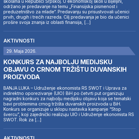
školama u Republici Srpskoj. U ekonomskoj školi u Bijeljini,
održano je predavanje na temu „Finansijska pismenost i
preduzetništvo za mlade“. Predavanju su prisustvovali učenici
prvih, drugih i trećih razreda. Cilj predavanja je bio da učenici
prošire svoja znanja iz oblasti finansija, […]
AKTIVNOSTI
29. Maja 2026.
KONKURS ZA NAJBOLJU MEDIJSKU
OBJAVU O CRNOM TRŽIŠTU DUVANSKIH
PROIZVODA
BANJA LUKA – Udruženje ekonomista RS SWOT i Uprava za
indirektno oporezivanje (UIO) BiH po četvrti put organizuju
nagradni konkurs za najbolju medijsku objavu koja se tematski
bavi problemima crnog tržišta duvanskih proizvoda u BiH.
Konkurs se organizuje u sklopu nastavka kampanje “Stop
švercu”, koji zajednički realizuju UIO i Udruženje ekonomista RS
SWOT. Rok za […]
AKTIVNOSTI