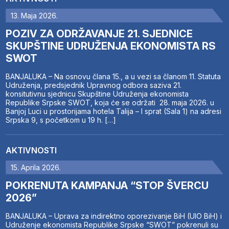
13. Maja 2026.
POZIV ZA ODRŽAVANJE 21. SJEDNICE
SKUPŠTINE UDRUŽENJA EKONOMISTA RS
SWOT
BANJALUKA – Na osnovu člana 15., a u vezi sa članom 11. Statuta
Udruženja, predsjednik Upravnog odbora saziva 21.
konsitutivnu sjednicu Skupštine Udruženja ekonomista
Republike Srpske SWOT, koja će se održati 28. maja 2026. u
Banjoj Luci u prostorijama hotela Talija – I sprat (Sala 1) na adresi
Srpska 9, s početkom u 19 h. […]
AKTIVNOSTI
15. Aprila 2026.
POKRENUTA KAMPANJA “STOP ŠVERCU
2026”
BANJALUKA – Uprava za indirektno oporezivanje BiH (UIO BiH) i
Udruženje ekonomista Republike Srpske “SWOT” pokrenuli su