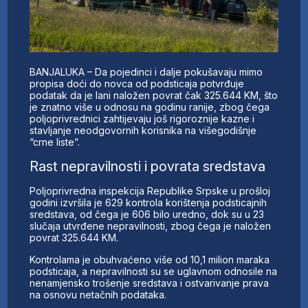
BANJALUKA – Da pojedinci i dalje pokušavaju mimo
propisa doći do novca od podsticaja potvrđuje
podatak da je lani naložen povrat čak 325.644 KM, što
je znatno više u odnosu na godinu ranije, zbog čega
poljoprivrednici zahtijevaju još rigoroznije kazne i
stavljanje neodgovornih korisnika na višegodišnje
“crne liste”.
Rast nepravilnosti i povrata sredstava
Poljoprivredna inspekcija Republike Srpske u prošloj
godini izvršila je 629 kontrola korištenja podsticajnih
sredstava, od čega je 606 bilo uredno, dok su u 23
slučaja utvrđene nepravilnosti, zbog čega je naložen
povrat 325.644 KM.
Kontrolama je obuhvaćeno više od 10,1 milion maraka
podsticaja, a nepravilnosti su se uglavnom odnosile na
nenamjensko trošenje sredstava i ostvarivanje prava
na osnovu netačnih podataka.