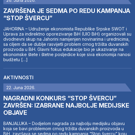
26. Juna 2026.
ZAVRŠENA JE SEDMA PO REDU KAMPANJA
“STOP ŠVERCU”
JAHORINA – Udruženje ekonomista Republike Srpske SWOT i
Uprava za indirektno oporezivanje BiH (UIO BiH) organizovali su
dvodnevni skup na Jahorini namijenjen novinarima i urednicima,
sa ciljem da se dublje rasvijetli problem crnog tržišta duvanskih
proizvoda u BiH. Glavni fokus edukacije bio je ukazivanje na
ekonomske štete i štetne posljedice koje siva ekonomija nanosi
budžetu […]
AKTIVNOSTI
22. Juna 2026.
NAGRADNI KONKURS “STOP ŠVERCU”
ZAVRŠEN: IZABRANE NAJBOLJE MEDIJSKE
OBJAVE
BANJALUKA – Dodjelom nagrada za najbolju medijsku objavu
koja se bavi problemom crnog tržišta duvanskih proizvoda u
BiH, završava se sedma po redu kampanja “Stop švercu” koju