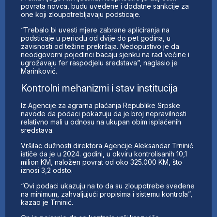
povrata novca, budu uvedene i dodatne sankcije za
one koji zloupotrebljavaju podsticaje.
“Trebalo bi uvesti mjere zabrane apliciranja na
podsticaje u periodu od dvije do pet godina, u
zavisnosti od težine prekršaja. Nedopustivo je da
neodgovorni pojedinci bacaju sjenku na rad većine i
ugrožavaju fer raspodjelu sredstava”, naglasio je
Marinković.
Kontrolni mehanizmi i stav institucija
Iz Agencije za agrarna plaćanja Republike Srpske
navode da podaci pokazuju da je broj nepravilnosti
relativno mali u odnosu na ukupan obim isplaćenih
sredstava.
Vršilac dužnosti direktora Agencije Aleksandar Trninić
ističe da je u 2024. godini, u okviru kontrolisanih 10,1
milion KM, naložen povrat od oko 325.000 KM, što
iznosi 3,2 odsto.
“Ovi podaci ukazuju na to da su zloupotrebe svedene
na minimum, zahvaljujući propisima i sistemu kontrola”,
kazao je Trninić.