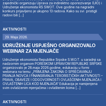
zajednički organizuju Uprava za indirektno oporezivanje (UIO) i
Udruženje ekonomista RS SWOT. Ove godine na nagradni
konkurs prijavljeno je ukupno 13 radova. Kako su svi pristigli
radovi bili […]
AKTIVNOSTI
29. Maja 2026.
UDRUŽENJE USPJEŠNO ORGANIZOVALO
WEBINAR ZA MJENJAČE
Udruženje ekonomista Republike Srpske S.W.O.T. u saradnji sa
nadzornim organom PORESKOM UPRAVOM REPUBLIKE SRPSKE
organizovalo je 28.maja 2026.godine, edukaciju u formi
webinara na temu: „PRIMJENA ZAKONA O SPREČAVANJU
PRANJA NOVCA I FINANSIRANJA TERORISTIČKIH AKTIVNOSTI –
PRAVA, OBAVEZE I ODGOVORNOSTI OVLAŠĆENIH MJENJAČA I
OVLAŠTENIH LICA KOD MJENJAČA“ Edukacija je namijenjena
svim ovlašćenim mjenjačima i ovlaštenim licima […]
AKTIVNOSTI