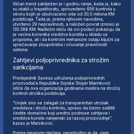
Sličan trend zabilježen je i godinu ranije, kada je, kako
su istakli u Inspektoratu, sprovedeno 656 kontrola u
okviru kojih je obuhvaćeno više od 30,5 miliona KM
podsticaja. Tada je, prema njihovim navodima,
utvrđeno 29 nepravilnosti, a naložen povrat iznosio je
130.388 KM. Nadležni ističu da ovi podaci pokazuju da
je većina korisnika sredstva koristila u skladu sa
propisima, ali i da kontrolni mehanizmi ostaju ključni za
sprečavanje zloupotreba i očuvanje pravičnosti
sistema.
Zahtjevi poljoprivrednika za strožim
sankcijama
Predsjednik Saveza udruženja poljoprivrednih
proizvođača Republike Srpske Stojan Marinković
ističe da ova organizacija godinama insistira na strožoj
kontroli utroška podsticaja.
“Uvijek smo se zalagali za transparentan utrošak
sredstava i strožu kontrolu, upravo da bismo zaštitili
čestite domaćine koji uredno podnose zahtjeve i
sredstva koriste namjenski za razvoj proizvodnje”,
kazao je Marinković.
Prema njegovim riječima, neophodno je da, osim