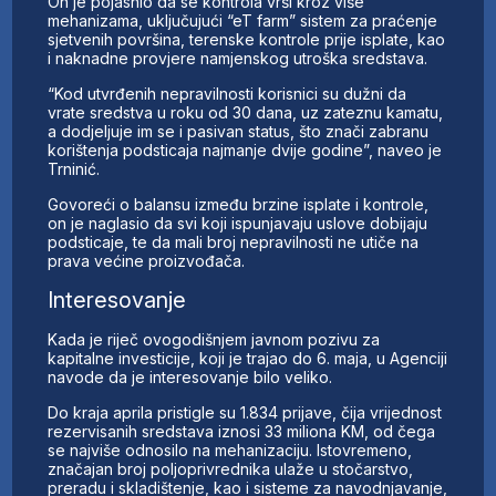
On je pojasnio da se kontrola vrši kroz više
mehanizama, uključujući “eT farm” sistem za praćenje
sjetvenih površina, terenske kontrole prije isplate, kao
i naknadne provjere namjenskog utroška sredstava.
“Kod utvrđenih nepravilnosti korisnici su dužni da
vrate sredstva u roku od 30 dana, uz zateznu kamatu,
a dodjeljuje im se i pasivan status, što znači zabranu
korištenja podsticaja najmanje dvije godine”, naveo je
Trninić.
Govoreći o balansu između brzine isplate i kontrole,
on je naglasio da svi koji ispunjavaju uslove dobijaju
podsticaje, te da mali broj nepravilnosti ne utiče na
prava većine proizvođača.
Interesovanje
Kada je riječ ovogodišnjem javnom pozivu za
kapitalne investicije, koji je trajao do 6. maja, u Agenciji
navode da je interesovanje bilo veliko.
Do kraja aprila pristigle su 1.834 prijave, čija vrijednost
rezervisanih sredstava iznosi 33 miliona KM, od čega
se najviše odnosilo na mehanizaciju. Istovremeno,
značajan broj poljoprivrednika ulaže u stočarstvo,
preradu i skladištenje, kao i sisteme za navodnjavanje,