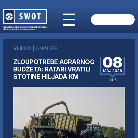
POČETNA
O NAMA
VIJESTI
|
ANALIZE
VIJESTI
08
AKTUELNO
ZLOUPOTREBE AGRARNOG
ANALIZE
BUDŽETA: RATARI VRATILI
MAJ 2026
STOTINE HILJADA KM
KOMPANIJE
11:05
FINANSIJE
IZ STRANIH MEDIJA
AKTIVNOSTI
SWOT INTERVJU
UČLANI SE
KONTAKT