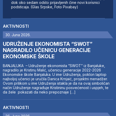
dok oko sedam odsto prijavljenih čine novi korisnici
podsticaja. (Glas Srpske, Foto Pixabay)
AKTIVNOSTI
30. Juna 2026.
UDRUŽENJE EKONOMISTA “SWOT”
NAGRADILO UČENICU GENERACIJE
EKONOMSKE ŠKOLE
BANJALUKA – Udruženje ekonomista “SWOT” iz Banjaluke,
nagradilo je Kristinu Malić, učenicu generacije 2022-2026
Ekonomske škole Banjaluka. U ime Udruženja, poklon laptop
najboljoj učenici je uručila Danica Krnjaić, projektni menadžer.
Ovom prilikom u ime Udruženja istakla je da na ovaj simboličan
način Udruženje nagrađuje Kristininu posvećenost i uspjeh, te
da žele pokazati da neko prepoznaje […]
AKTIVNOSTI