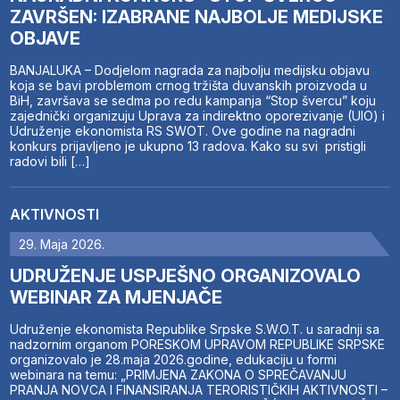
ZAVRŠEN: IZABRANE NAJBOLJE MEDIJSKE
OBJAVE
BANJALUKA – Dodjelom nagrada za najbolju medijsku objavu
koja se bavi problemom crnog tržišta duvanskih proizvoda u
BiH, završava se sedma po redu kampanja “Stop švercu” koju
zajednički organizuju Uprava za indirektno oporezivanje (UIO) i
Udruženje ekonomista RS SWOT. Ove godine na nagradni
konkurs prijavljeno je ukupno 13 radova. Kako su svi pristigli
radovi bili […]
AKTIVNOSTI
29. Maja 2026.
UDRUŽENJE USPJEŠNO ORGANIZOVALO
WEBINAR ZA MJENJAČE
Udruženje ekonomista Republike Srpske S.W.O.T. u saradnji sa
nadzornim organom PORESKOM UPRAVOM REPUBLIKE SRPSKE
organizovalo je 28.maja 2026.godine, edukaciju u formi
webinara na temu: „PRIMJENA ZAKONA O SPREČAVANJU
PRANJA NOVCA I FINANSIRANJA TERORISTIČKIH AKTIVNOSTI –