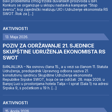
bavi problemima crnog tržišta duvanskih proizvoda u BiH.
Konkurs se organizuje u sklopu nastavka kampanje “Stop
švercu”, koji zajednički realizuju UIO i Udruženje ekonomista RS
SWOT. Rok za […]
AKTIVNOSTI
13. Maja 2026.
POZIV ZA ODRŽAVANJE 21. SJEDNICE
SKUPŠTINE UDRUŽENJA EKONOMISTA RS
SWOT
BANJALUKA – Na osnovu člana 15., a u vezi sa članom 11. Statuta
Udruženja, predsjednik Upravnog odbora saziva 21.
konsitutivnu sjednicu Skupštine Udruženja ekonomista
Republike Srpske SWOT, koja će se održati 28. maja 2026. u
Banjoj Luci u prostorijama hotela Talija – I sprat (Sala 1) na adresi
Srpska 9, s početkom u 19 h. […]
AKTIVNOSTI
15. Aprila 2026.