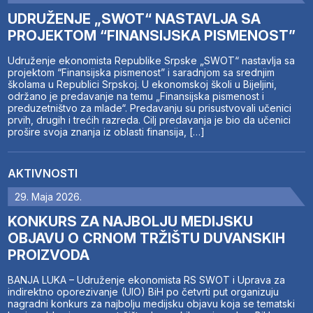
UDRUŽENJE „SWOT“ NASTAVLJA SA
PROJEKTOM “FINANSIJSKA PISMENOST”
Udruženje ekonomista Republike Srpske „SWOT“ nastavlja sa
projektom “Finansijska pismenost” i saradnjom sa srednjim
školama u Republici Srpskoj. U ekonomskoj školi u Bijeljini,
održano je predavanje na temu „Finansijska pismenost i
preduzetništvo za mlade“. Predavanju su prisustvovali učenici
prvih, drugih i trećih razreda. Cilj predavanja je bio da učenici
prošire svoja znanja iz oblasti finansija, […]
AKTIVNOSTI
29. Maja 2026.
KONKURS ZA NAJBOLJU MEDIJSKU
OBJAVU O CRNOM TRŽIŠTU DUVANSKIH
PROIZVODA
BANJA LUKA – Udruženje ekonomista RS SWOT i Uprava za
indirektno oporezivanje (UIO) BiH po četvrti put organizuju
nagradni konkurs za najbolju medijsku objavu koja se tematski