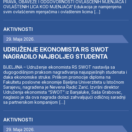
PRAVA, OBAVEZE I ODGOVORNOSTI OVLAŠĆENIH MJENJAČA I
OVLAŠTENIH LICA KOD MJENJAČA“ Edukacija je namijenjena
svim ovlašćenim mjenjačima i ovlaštenim licima […]
AKTIVNOSTI
29. Maja 2026.
UDRUŽENJE EKONOMISTA RS SWOT
NAGRADILO NAJBOLJEG STUDENTA
BIJELJINA – Udruženje ekonomista RS SWOT nastavlja sa
dugogodišnjom praksom nagrađivanja najuspješnijih studenata i
đaka ekonomske struke. Prilikom promocije diploma na
Fakultetu poslovne ekonomije Bijeljina Univerziteta u Istočnom
Sarajevu, nagrađena je Nevena Radić Zarić. Izvršni direktor
Udruženja ekonomista “SWOT” iz Banjaluke, Saša Grabovac,
naglasio je da ova nagrada dolazi zahvaljujući odličnoj saradnji
sa partnerskom kompanijom […]
AKTIVNOSTI
29. Maja 2026.