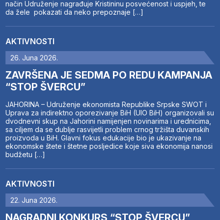
način Udruženje nagrađuje Kristininu posvećenost i uspjeh, te
da žele pokazati da neko prepoznaje […]
AKTIVNOSTI
26. Juna 2026.
ZAVRŠENA JE SEDMA PO REDU KAMPANJA
“STOP ŠVERCU”
JAHORINA – Udruženje ekonomista Republike Srpske SWOT i
Uprava za indirektno oporezivanje BiH (UIO BiH) organizovali su
dvodnevni skup na Jahorini namijenjen novinarima i urednicima,
sa ciljem da se dublje rasvijetli problem crnog tržišta duvanskih
proizvoda u BiH. Glavni fokus edukacije bio je ukazivanje na
ekonomske štete i štetne posljedice koje siva ekonomija nanosi
budžetu […]
AKTIVNOSTI
22. Juna 2026.
NAGRADNI KONKURS “STOP ŠVERCU”