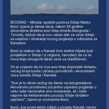
BEOGRAD – Ministar spoljnih poslova Srbije Marko
Đurić izjavio je danas da je, nakon 34 godine
obnovljena direktna avio-linija između Beograda i
Toronta, ističući da je ovo važan dan za veze Srbije
sa svijetom i otvaranje novog poglavlja u odnosima sa
Kanadom.
Đurić je istakao da u Kanadi žive stotine hiljada ljudi
porijeklom iz Srbije i iz regiona, navodeći da će im
nova linija omogućiti lakše veze sa otadžbinom.
On je ocijenio da će ova avio-linija doprinijeti dolasku
većeg broja turista i jačanju porodičnih i ekonomskih
veza između Srbije i Kanade.
“Sve je to divan razlog da danas na beogradskom
Aerodromu proslavimo još jedno uspešno poglavlje u
radu naše nacionalne avio-kompanije, ali i naše
napore da međunarodnu poziciju Srbije dodatno
ojačamo”, izjavio je novinarima Đurić.
Đurić, koji prvim letom odlazi u posjetu Kanadi, naveo