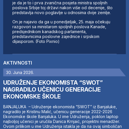
je da je to i prva zvanična posjeta ministra spoljnih
poslova Srbije toj državi nakon više od decenije, što
predstavlja novo poglavlje u odnosima dvije zemlje.
On je najavio da ga u ponedjeljak, 25. maja očekuju
razgovori sa ministarom spoljnih poslova Kanade,
predsjednikom kanadskog parlamenta,
predstavnicima poslovne zajednice i srpskom
dijasporom. (Foto Pixnio)
AKTIVNOSTI
30. Juna 2026.
UDRUŽENJE EKONOMISTA “SWOT”
NAGRADILO UČENICU GENERACIJE
EKONOMSKE ŠKOLE
BANJALUKA – Udruženje ekonomista “SWOT” iz Banjaluke,
nagradilo je Kristinu Malić, učenicu generacije 2022-2026
Ekonomske škole Banjaluka. U ime Udruženja, poklon laptop
najboljoj učenici je uručila Danica Krnjaić, projektni menadžer.
Ovom prilikom u ime Udruženja istakla je da na ovaj simboličan