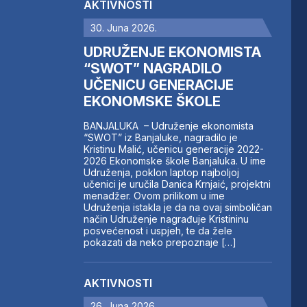
AKTIVNOSTI
30. Juna 2026.
UDRUŽENJE EKONOMISTA
“SWOT” NAGRADILO
UČENICU GENERACIJE
EKONOMSKE ŠKOLE
BANJALUKA – Udruženje ekonomista
“SWOT” iz Banjaluke, nagradilo je
Kristinu Malić, učenicu generacije 2022-
2026 Ekonomske škole Banjaluka. U ime
Udruženja, poklon laptop najboljoj
učenici je uručila Danica Krnjaić, projektni
menadžer. Ovom prilikom u ime
Udruženja istakla je da na ovaj simboličan
način Udruženje nagrađuje Kristininu
posvećenost i uspjeh, te da žele
pokazati da neko prepoznaje […]
AKTIVNOSTI
26. Juna 2026.