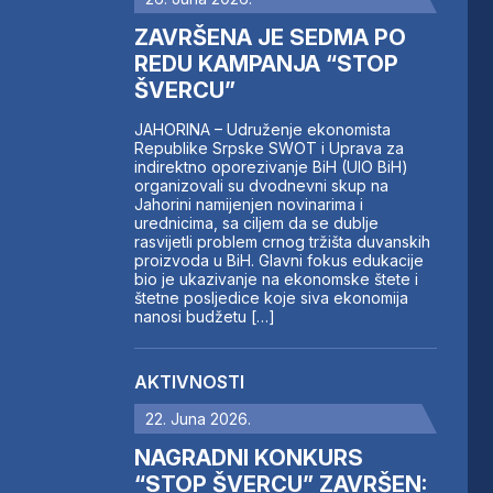
ZAVRŠENA JE SEDMA PO
REDU KAMPANJA “STOP
ŠVERCU”
JAHORINA – Udruženje ekonomista
Republike Srpske SWOT i Uprava za
indirektno oporezivanje BiH (UIO BiH)
organizovali su dvodnevni skup na
Jahorini namijenjen novinarima i
urednicima, sa ciljem da se dublje
rasvijetli problem crnog tržišta duvanskih
proizvoda u BiH. Glavni fokus edukacije
bio je ukazivanje na ekonomske štete i
štetne posljedice koje siva ekonomija
nanosi budžetu […]
AKTIVNOSTI
22. Juna 2026.
NAGRADNI KONKURS
“STOP ŠVERCU” ZAVRŠEN: