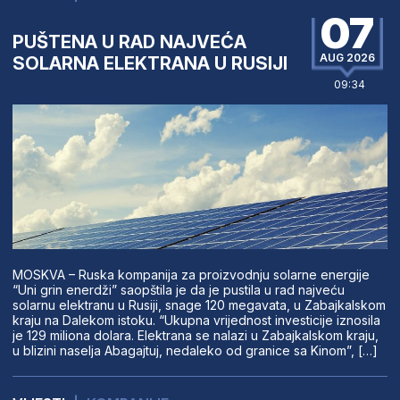
07
PUŠTENA U RAD NAJVEĆA
AUG 2026
SOLARNA ELEKTRANA U RUSIJI
09:34
MOSKVA – Ruska kompanija za proizvodnju solarne energije
“Uni grin enerdži” saopštila je da je pustila u rad najveću
solarnu elektranu u Rusiji, snage 120 megavata, u Zabajkalskom
kraju na Dalekom istoku. “Ukupna vrijednost investicije iznosila
je 129 miliona dolara. Elektrana se nalazi u Zabajkalskom kraju,
u blizini naselja Abagajtuj, nedaleko od granice sa Kinom”, […]