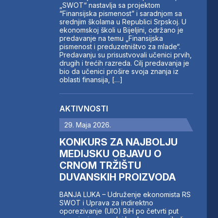
„SWOT“ nastavlja sa projektom
“Finansijska pismenost” i saradnjom sa
srednjim školama u Republici Srpskoj. U
ekonomskoj školi u Bijeljini, održano je
predavanje na temu „Finansijska
pismenost i preduzetništvo za mlade“.
Predavanju su prisustvovali učenici prvih,
drugih i trećih razreda. Cilj predavanja je
bio da učenici prošire svoja znanja iz
oblasti finansija, […]
AKTIVNOSTI
29. Maja 2026.
KONKURS ZA NAJBOLJU
MEDIJSKU OBJAVU O
CRNOM TRŽIŠTU
DUVANSKIH PROIZVODA
BANJA LUKA – Udruženje ekonomista RS
SWOT i Uprava za indirektno
oporezivanje (UIO) BiH po četvrti put