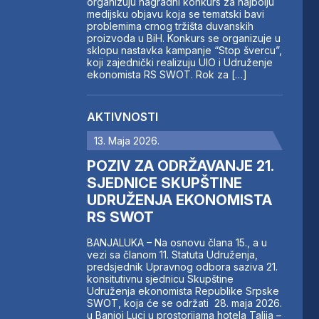
organizuju nagradni konkurs za najbolju
medijsku objavu koja se tematski bavi
problemima crnog tržišta duvanskih
proizvoda u BiH. Konkurs se organizuje u
sklopu nastavka kampanje “Stop švercu”,
koji zajednički realizuju UIO i Udruženje
ekonomista RS SWOT. Rok za […]
AKTIVNOSTI
13. Maja 2026.
POZIV ZA ODRŽAVANJE 21.
SJEDNICE SKUPŠTINE
UDRUŽENJA EKONOMISTA
RS SWOT
BANJALUKA – Na osnovu člana 15., a u
vezi sa članom 11. Statuta Udruženja,
predsjednik Upravnog odbora saziva 21.
konsitutivnu sjednicu Skupštine
Udruženja ekonomista Republike Srpske
SWOT, koja će se održati 28. maja 2026.
u Banjoj Luci u prostorijama hotela Talija –