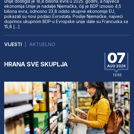
unije dostigla je 18,8 biliona evra u 2025. godini, a najveća
ekonomija Unije je nadalje Njemačka, čiji je BDP iznosio 4,5
biliona evra, odnosno 23,8 odsto ukupne ekonomije EU,
pokazali su novi podaci Evrostata. Poslije Njemačke, najveći
doprinos ukupnom BDP-u Evropske unije dale su Francuska sa
15,8 […]
VIJESTI
|
AKTUELNO
07
HRANA SVE SKUPLJA
AUG 2026
13:55