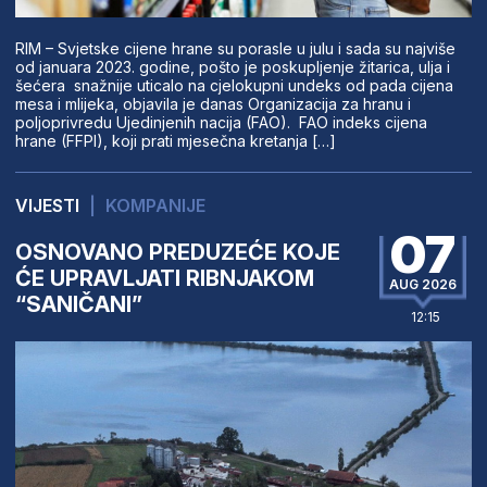
RIM – Svjetske cijene hrane su porasle u julu i sada su najviše
od januara 2023. godine, pošto je poskupljenje žitarica, ulja i
šećera snažnije uticalo na cjelokupni undeks od pada cijena
mesa i mlijeka, objavila je danas Organizacija za hranu i
poljoprivredu Ujedinjenih nacija (FAO). FAO indeks cijena
hrane (FFPI), koji prati mjesečna kretanja […]
VIJESTI
|
KOMPANIJE
07
OSNOVANO PREDUZEĆE KOJE
ĆE UPRAVLJATI RIBNJAKOM
AUG 2026
“SANIČANI”
12:15