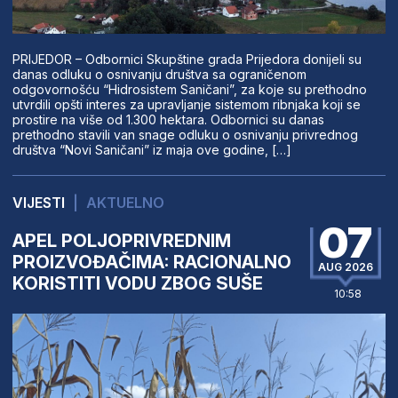
PRIJEDOR – Odbornici Skupštine grada Prijedora donijeli su
danas odluku o osnivanju društva sa ograničenom
odgovornošću “Hidrosistem Saničani”, za koje su prethodno
utvrdili opšti interes za upravljanje sistemom ribnjaka koji se
prostire na više od 1.300 hektara. Odbornici su danas
prethodno stavili van snage odluku o osnivanju privrednog
društva “Novi Saničani” iz maja ove godine, […]
VIJESTI
|
AKTUELNO
07
APEL POLJOPRIVREDNIM
PROIZVOĐAČIMA: RACIONALNO
AUG 2026
KORISTITI VODU ZBOG SUŠE
10:58