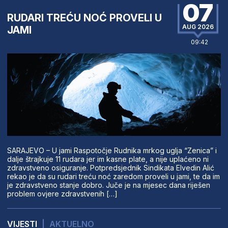
07
RUDARI TREĆU NOĆ PROVELI U
AUG 2026
JAMI
09:42
SARAJEVO – U jami Raspotočje Rudnika mrkog uglja “Zenica” i
dalje štrajkuje 11 rudara jer im kasne plate, a nije uplaćeno ni
zdravstveno osiguranje. Potpredsjednik Sindikata Elvedin Alić
rekao je da su rudari treću noć zaredom proveli u jami, te da im
je zdravstveno stanje dobro. Juče je na mjesec dana riješen
problem ovjere zdravstvenih […]
VIJESTI
|
AKTUELNO