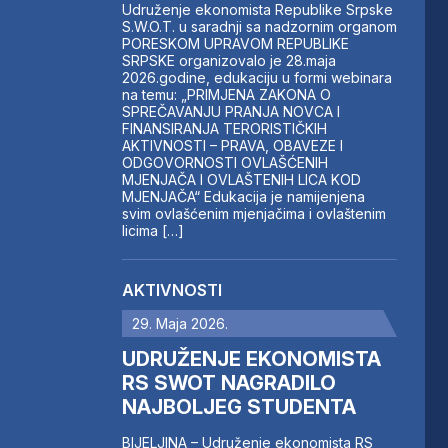
Udruženje ekonomista Republike Srpske
S.W.O.T. u saradnji sa nadzornim organom
PORESKOM UPRAVOM REPUBLIKE
SRPSKE organizovalo je 28.maja
2026.godine, edukaciju u formi webinara
na temu: „PRIMJENA ZAKONA O
SPREČAVANJU PRANJA NOVCA I
FINANSIRANJA TERORISTIČKIH
AKTIVNOSTI – PRAVA, OBAVEZE I
ODGOVORNOSTI OVLAŠĆENIH
MJENJAČA I OVLAŠTENIH LICA KOD
MJENJAČA“ Edukacija je namijenjena
svim ovlašćenim mjenjačima i ovlaštenim
licima […]
AKTIVNOSTI
29. Maja 2026.
UDRUŽENJE EKONOMISTA
RS SWOT NAGRADILO
NAJBOLJEG STUDENTA
BIJELJINA – Udruženje ekonomista RS