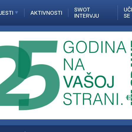
SWOT
UČ
JESTI
AKTIVNOSTI
INTERVJU
SE
AKTUELNO
ANALIZE
KOMPANIJE
INANSIJE
Z STRANIH MEDIJA