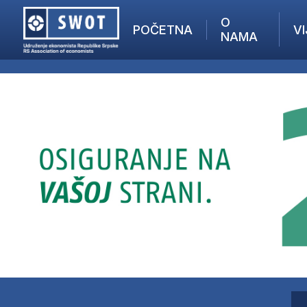
O
POČETNA
VI
NAMA
POČETNA
O NAMA
VIJESTI
AKTUELNO
F
ANALIZE
I
KOMPANIJE
FINANSIJE
IZ STRANIH MEDIJA
AKTIVNOSTI
SWOT INTERVJU
UČLANI SE
KONTAKT