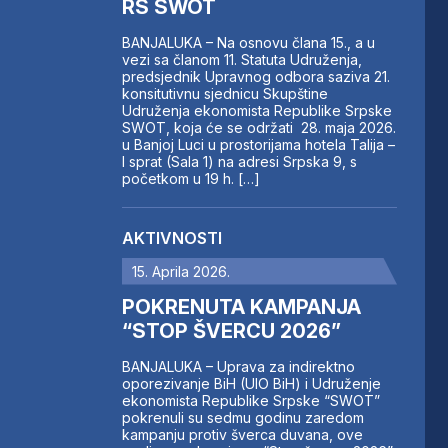
RS SWOT
BANJALUKA – Na osnovu člana 15., a u
vezi sa članom 11. Statuta Udruženja,
predsjednik Upravnog odbora saziva 21.
konsitutivnu sjednicu Skupštine
Udruženja ekonomista Republike Srpske
SWOT, koja će se održati 28. maja 2026.
u Banjoj Luci u prostorijama hotela Talija –
I sprat (Sala 1) na adresi Srpska 9, s
početkom u 19 h. […]
AKTIVNOSTI
15. Aprila 2026.
POKRENUTA KAMPANJA
“STOP ŠVERCU 2026”
BANJALUKA – Uprava za indirektno
oporezivanje BiH (UIO BiH) i Udruženje
ekonomista Republike Srpske “SWOT”
pokrenuli su sedmu godinu zaredom
kampanju protiv šverca duvana, ove