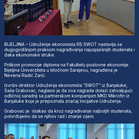
BIJELJINA – Udruženje ekonomista RS SWOT nastavlja sa
dugogodišnjom praksom nagrađivanja najuspješnijih studenata i
đaka ekonomske struke.
Prilikom promocije diploma na Fakultetu poslovne ekonomije
Bijeljina Univerziteta u Istočnom Sarajevu, nagrađena je
Nevena Radić Zarić.
Izvršni direktor Udruženja ekonomista “SWOT” iz Banjaluke,
Saša Grabovac, naglasio je da ova nagrada dolazi zahvaljujući
odličnoj saradnji sa partnerskom kompanijom MKD Mikrofin iz
Banjaluke koja je prepoznala značaj inicijative Udruženja.
Grabovac je istakao da kroz nagrađivanje najboljih studenata,
potvrđujemo da se njihov rad i znanje cijeni.