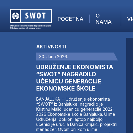
O
POČETNA
VI
NAMA
POČETNA
O NAMA
AKTIVNOSTI
VIJESTI
30. Juna 2026.
AKTUELNO
F
ANALIZE
UDRUŽENJE EKONOMISTA
I
KOMPANIJE
“SWOT” NAGRADILO
UČENICU GENERACIJE
FINANSIJE
EKONOMSKE ŠKOLE
IZ STRANIH MEDIJA
AKTIVNOSTI
BANJALUKA – Udruženje ekonomista
“SWOT” iz Banjaluke, nagradilo je
SWOT INTERVJU
Kristinu Malić, učenicu generacije 2022-
UČLANI SE
2026 Ekonomske škole Banjaluka. U ime
Udruženja, poklon laptop najboljoj
KONTAKT
učenici je uručila Danica Krnjaić, projektni
menadžer. Ovom prilikom u ime