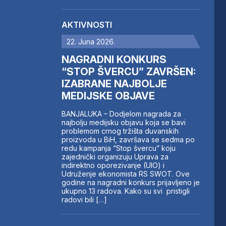
AKTIVNOSTI
22. Juna 2026.
NAGRADNI KONKURS
“STOP ŠVERCU” ZAVRŠEN:
IZABRANE NAJBOLJE
MEDIJSKE OBJAVE
BANJALUKA – Dodjelom nagrada za
najbolju medijsku objavu koja se bavi
problemom crnog tržišta duvanskih
proizvoda u BiH, završava se sedma po
redu kampanja “Stop švercu” koju
zajednički organizuju Uprava za
indirektno oporezivanje (UIO) i
Udruženje ekonomista RS SWOT. Ove
godine na nagradni konkurs prijavljeno je
ukupno 13 radova. Kako su svi pristigli
radovi bili […]