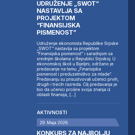
UDRUŽENJE „SWOT“
NASTAVLJA SA
PROJEKTOM
“FINANSIJSKA
PISMENOST”
Udruženje ekonomista Republike Srpske
„SWOT“ nastavlja sa projektom
“Finansijska pismenost” i saradnjom sa
srednjim školama u Republici Srpskoj. U
ekonomskoj školi u Bijeljini, održano je
predavanje na temu „Finansijska
pismenost i preduzetništvo za mlade“.
Predavanju su prisustvovali učenici prvih,
drugih i trećih razreda. Cilj predavanja je
bio da učenici prošire svoja znanja iz
oblasti finansija, […]
AKTIVNOSTI
29. Maja 2026.
KONKURS ZA NAJBOLJU