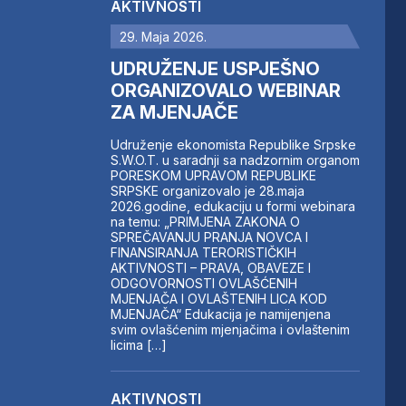
AKTIVNOSTI
29. Maja 2026.
UDRUŽENJE USPJEŠNO
ORGANIZOVALO WEBINAR
ZA MJENJAČE
Udruženje ekonomista Republike Srpske
S.W.O.T. u saradnji sa nadzornim organom
PORESKOM UPRAVOM REPUBLIKE
SRPSKE organizovalo je 28.maja
2026.godine, edukaciju u formi webinara
na temu: „PRIMJENA ZAKONA O
SPREČAVANJU PRANJA NOVCA I
FINANSIRANJA TERORISTIČKIH
AKTIVNOSTI – PRAVA, OBAVEZE I
ODGOVORNOSTI OVLAŠĆENIH
MJENJAČA I OVLAŠTENIH LICA KOD
MJENJAČA“ Edukacija je namijenjena
svim ovlašćenim mjenjačima i ovlaštenim
licima […]
AKTIVNOSTI