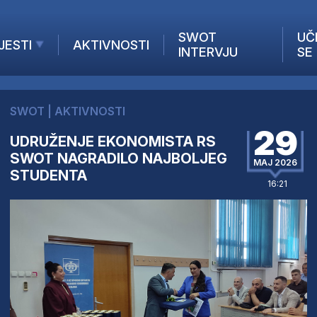
SWOT
UČ
JESTI
AKTIVNOSTI
INTERVJU
SE
AKTUELNO
ANALIZE
SWOT
|
AKTIVNOSTI
KOMPANIJE
29
UDRUŽENJE EKONOMISTA RS
INANSIJE
SWOT NAGRADILO NAJBOLJEG
Z STRANIH MEDIJA
MAJ 2026
STUDENTA
16:21