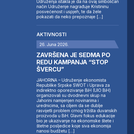
Udruženja istakla je da na ovaj simboličan
način Udruženje nagrađuje Kristininu
posvećenost i uspjeh, te da žele
pokazati da neko prepoznaje […]
AKTIVNOSTI
26. Juna 2026.
ZAVRŠENA JE SEDMA PO
REDU KAMPANJA “STOP
ŠVERCU”
JAHORINA – Udruženje ekonomista
Republike Srpske SWOT i Uprava za
indirektno oporezivanje BiH (UIO BiH)
organizovali su dvodnevni skup na
Jahorini namijenjen novinarima i
urednicima, sa ciljem da se dublje
rasvijetli problem crnog tržišta duvanskih
proizvoda u BiH. Glavni fokus edukacije
bio je ukazivanje na ekonomske štete i
štetne posljedice koje siva ekonomija
nanosi budžetu […]