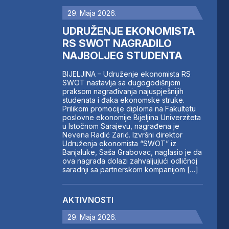
29. Maja 2026.
UDRUŽENJE EKONOMISTA
RS SWOT NAGRADILO
NAJBOLJEG STUDENTA
BIJELJINA – Udruženje ekonomista RS
SWOT nastavlja sa dugogodišnjom
praksom nagrađivanja najuspješnijih
studenata i đaka ekonomske struke.
Prilikom promocije diploma na Fakultetu
poslovne ekonomije Bijeljina Univerziteta
u Istočnom Sarajevu, nagrađena je
Nevena Radić Zarić. Izvršni direktor
Udruženja ekonomista “SWOT” iz
Banjaluke, Saša Grabovac, naglasio je da
ova nagrada dolazi zahvaljujući odličnoj
saradnji sa partnerskom kompanijom […]
AKTIVNOSTI
29. Maja 2026.