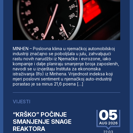
MINHEN – Poslovna klima u njemačkoj automobilskoj
industriji značajno se poboljšala u julu, zahvaljujući
rastu novih narudžbi iz Njemačke i evrozone, iako
kompanije i dalje planiraju smanjenje broja zaposlenih,
navodi se u izvještaju Instituta za ekonomska
istraživanja (Ifo) iz Minhena. Vrijednost indeksa koji
mjeri poslovni sentiment u njemačkoj auto-industriji
porastao je sa minus 21,6 poena […]
VIJESTI
05
“KRŠKO” POČINJE
SMANJENJE SNAGE
AUG 2026
REAKTORA
22:03