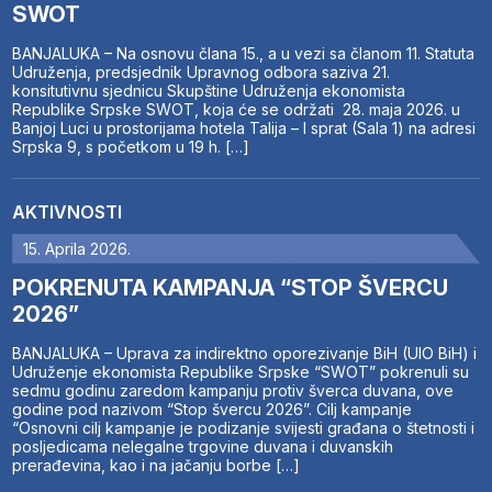
SWOT
BANJALUKA – Na osnovu člana 15., a u vezi sa članom 11. Statuta
Udruženja, predsjednik Upravnog odbora saziva 21.
konsitutivnu sjednicu Skupštine Udruženja ekonomista
Republike Srpske SWOT, koja će se održati 28. maja 2026. u
Banjoj Luci u prostorijama hotela Talija – I sprat (Sala 1) na adresi
Srpska 9, s početkom u 19 h. […]
AKTIVNOSTI
15. Aprila 2026.
POKRENUTA KAMPANJA “STOP ŠVERCU
2026”
BANJALUKA – Uprava za indirektno oporezivanje BiH (UIO BiH) i
Udruženje ekonomista Republike Srpske “SWOT” pokrenuli su
sedmu godinu zaredom kampanju protiv šverca duvana, ove
godine pod nazivom “Stop švercu 2026”. Cilj kampanje
“Osnovni cilj kampanje je podizanje svijesti građana o štetnosti i
posljedicama nelegalne trgovine duvana i duvanskih
prerađevina, kao i na jačanju borbe […]