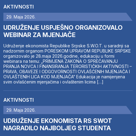
AKTIVNOSTI
29. Maja 2026.
UDRUŽENJE USPJEŠNO ORGANIZOVALO
WEBINAR ZA MJENJAČE
Udruženje ekonomista Republike Srpske S.W.O.T. u saradnji sa
nadzornim organom PORESKOM UPRAVOM REPUBLIKE SRPSKE
organizovalo je 28.maja 2026.godine, edukaciju u formi
webinara na temu: „PRIMJENA ZAKONA O SPREČAVANJU
PRANJA NOVCA I FINANSIRANJA TERORISTIČKIH AKTIVNOSTI –
PRAVA, OBAVEZE I ODGOVORNOSTI OVLAŠĆENIH MJENJAČA I
OVLAŠTENIH LICA KOD MJENJAČA“ Edukacija je namijenjena
svim ovlašćenim mjenjačima i ovlaštenim licima […]
AKTIVNOSTI
29. Maja 2026.
UDRUŽENJE EKONOMISTA RS SWOT
NAGRADILO NAJBOLJEG STUDENTA