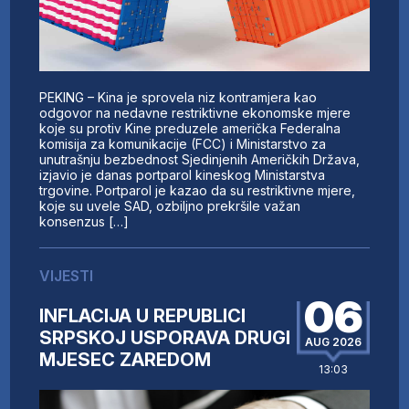
PEKING – Kina je sprovela niz kontramjera kao
odgovor na nedavne restriktivne ekonomske mjere
koje su protiv Kine preduzele američka Federalna
komisija za komunikacije (FCC) i Ministarstvo za
unutrašnju bezbednost Sjedinjenih Američkih Država,
izjavio je danas portparol kineskog Ministarstva
trgovine. Portparol je kazao da su restriktivne mjere,
koje su uvele SAD, ozbiljno prekršile važan
konsenzus […]
VIJESTI
06
INFLACIJA U REPUBLICI
SRPSKOJ USPORAVA DRUGI
AUG 2026
MJESEC ZAREDOM
13:03