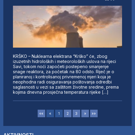
KRŠKO – Nuklearna elektrana “Krško” će, zbog
izuzetnih hidroloških i meteoroloških uslova na rijeci
Savi, tokom noći započeti postepeno smanjenje
snage reaktora, za početak na 80 odsto. Riječ je o
planiranoj i kontrolisanoj privremenoj mjeri koja je
neophodna radi osiguravanja poštovanja odredbi
saglasnosti u vezi sa zaštitom životne sredine, prema
kojima dnevna prosječna temperatura rijeke […]
««
«
1
2
3
»
»»
AKTIVNOSTI