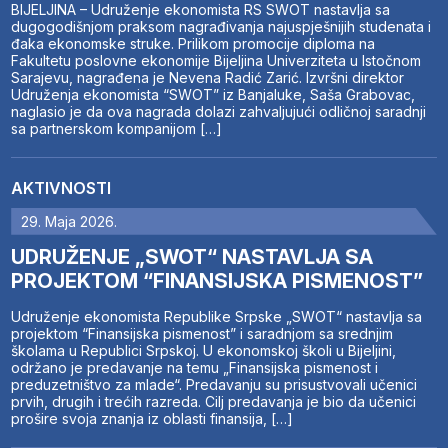
BIJELJINA – Udruženje ekonomista RS SWOT nastavlja sa
dugogodišnjom praksom nagrađivanja najuspješnijih studenata i
đaka ekonomske struke. Prilikom promocije diploma na
Fakultetu poslovne ekonomije Bijeljina Univerziteta u Istočnom
Sarajevu, nagrađena je Nevena Radić Zarić. Izvršni direktor
Udruženja ekonomista “SWOT” iz Banjaluke, Saša Grabovac,
naglasio je da ova nagrada dolazi zahvaljujući odličnoj saradnji
sa partnerskom kompanijom […]
AKTIVNOSTI
29. Maja 2026.
UDRUŽENJE „SWOT“ NASTAVLJA SA
PROJEKTOM “FINANSIJSKA PISMENOST”
Udruženje ekonomista Republike Srpske „SWOT“ nastavlja sa
projektom “Finansijska pismenost” i saradnjom sa srednjim
školama u Republici Srpskoj. U ekonomskoj školi u Bijeljini,
održano je predavanje na temu „Finansijska pismenost i
preduzetništvo za mlade“. Predavanju su prisustvovali učenici
prvih, drugih i trećih razreda. Cilj predavanja je bio da učenici
prošire svoja znanja iz oblasti finansija, […]