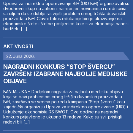
Uprava za indirektno oporezivanje BiH (UIO BiH) organizovali su
dvodnevni skup na Jahorini namijenjen novinarima i urednicima,
sa ciljem da se dublje rasvijetli problem crnog tržišta duvanskih
proizvoda u BiH. Glavni fokus edukacije bio je ukazivanje na
ekonomske štete i štetne posljedice koje siva ekonomija nanosi
budžetu […]
AKTIVNOSTI
22. Juna 2026.
NAGRADNI KONKURS “STOP ŠVERCU”
ZAVRŠEN: IZABRANE NAJBOLJE MEDIJSKE
OBJAVE
BANJALUKA – Dodjelom nagrada za najbolju medijsku objavu
koja se bavi problemom crnog tržišta duvanskih proizvoda u
BiH, završava se sedma po redu kampanja “Stop švercu” koju
zajednički organizuju Uprava za indirektno oporezivanje (UIO) i
Udruženje ekonomista RS SWOT. Ove godine na nagradni
konkurs prijavljeno je ukupno 13 radova. Kako su svi pristigli
radovi bili […]