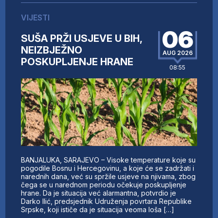
VIJESTI
06
SUŠA PRŽI USJEVE U BIH,
NEIZBJEŽNO
AUG 2026
POSKUPLJENJE HRANE
08:55
BANJALUKA, SARAJEVO – Visoke temperature koje su
pogodile Bosnu i Hercegovinu, a koje će se zadržati i
narednih dana, već su spržile usjeve na njivama, zbog
čega se u narednom periodu očekuje poskupljenje
hrane. Da je situacija već alarmantna, potvrdio je
Darko Ilić, predsjednik Udruženja povrtara Republike
Srpske, koji ističe da je situacija veoma loša […]