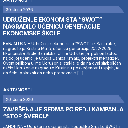
30. Juna 2026.
UDRUŽENJE EKONOMISTA “SWOT”
NAGRADILO UČENICU GENERACIJE
EKONOMSKE ŠKOLE
BANJALUKA – Udruženje ekonomista “SWOT” iz Banjaluke,
nagradilo je Kristinu Malić, učenicu generacije 2022-2026
Ekonomske škole Banjaluka. U ime Udruženja, poklon laptop
najboljoj učenici je uručila Danica Krnjaić, projektni menadžer.
Ovom prilikom u ime Udruženja istakla je da na ovaj simboličan
način Udruženje nagrađuje Kristininu posvećenost i uspjeh, te
da žele pokazati da neko prepoznaje […]
AKTIVNOSTI
26. Juna 2026.
ZAVRŠENA JE SEDMA PO REDU KAMPANJA
“STOP ŠVERCU”
JAHORINA – Udruženje ekonomista Republike Srpske SWOT i