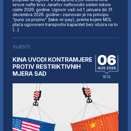
sirove nafte kroz Janafov naftovodni sistem tokom
cijele 2026. godine. Ugovor važi od 1. januara do 31.
decembra 2026. godine i zasnovan je na principu
“puno za prazno” (take-or-pay), prema kojem MOL
plaća ugovoreni transportni kapacitet bez obzira na to
[…]
VIJESTI
06
KINA UVODI KONTRAMJERE
PROTIV RESTRIKTIVNIH
AUG 2026
MJERA SAD
15:12