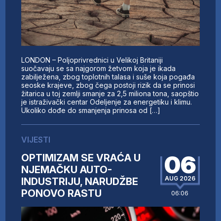
LONDON – Poljoprivrednici u Velikoj Britaniji
suočavaju se sa najgorom žetvom koja je ikada
zabilježena, zbog toplotnih talasa i suše koja pogađa
seoske krajeve, zbog čega postoji rizik da se prinosi
žitarica u toj zemlji smanje za 2,5 miliona tona, saopštio
je istraživački centar Odeljenje za energetiku i klimu.
Ukoliko dođe do smanjenja prinosa od […]
VIJESTI
06
OPTIMIZAM SE VRAĆA U
NJEMAČKU AUTO-
AUG 2026
INDUSTRIJU, NARUDŽBE
PONOVO RASTU
06:06