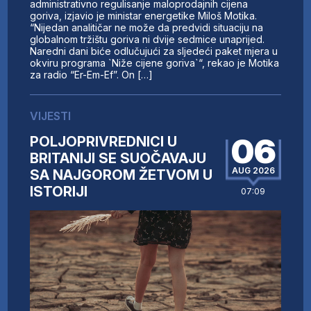
administrativno regulisanje maloprodajnih cijena
goriva, izjavio je ministar energetike Miloš Motika.
“Nijedan analitičar ne može da predvidi situaciju na
globalnom tržištu goriva ni dvije sedmice unaprijed.
Naredni dani biće odlučujući za sljedeći paket mjera u
okviru programa `Niže cijene goriva`“, rekao je Motika
za radio “Er-Em-Ef”. On […]
VIJESTI
06
POLJOPRIVREDNICI U
BRITANIJI SE SUOČAVAJU
AUG 2026
SA NAJGOROM ŽETVOM U
ISTORIJI
07:09