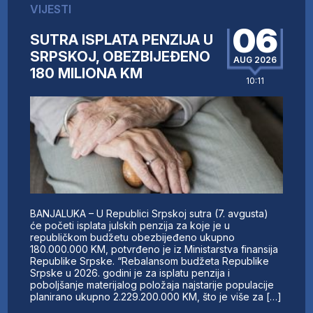
VIJESTI
06
SUTRA ISPLATA PENZIJA U
SRPSKOJ, OBEZBIJEĐENO
AUG 2026
180 MILIONA KM
10:11
BANJALUKA – U Republici Srpskoj sutra (7. avgusta)
će početi isplata julskih penzija za koje je u
republičkom budžetu obezbijeđeno ukupno
180.000.000 KM, potvrđeno je iz Ministarstva finansija
Republike Srpske. “Rebalansom budžeta Republike
Srpske u 2026. godini je za isplatu penzija i
poboljšanje materijalog položaja najstarije populacije
planirano ukupno 2.229.200.000 KM, što je više za […]