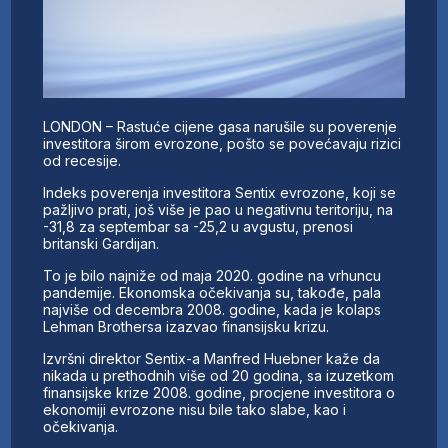
LONDON – Rastuće cijene gasa narušile su poverenje
investitora širom evrozone, pošto se povećavaju rizici
od recesije.
Indeks poverenja investitora Sentix evrozone, koji se
pažljivo prati, još više je pao u negativnu teritoriju, na
-31,8 za septembar sa -25,2 u avgustu, prenosi
britanski Gardijan.
To je bilo najniže od maja 2020. godine na vrhuncu
pandemije. Ekonomska očekivanja su, takođe, pala
najviše od decembra 2008. godine, kada je kolaps
Lehman Brothersa izazvao finansijsku krizu.
Izvršni direktor Sentix-a Manfred Huebner kaže da
nikada u prethodnih više od 20 godina, sa izuzetkom
finansijske krize 2008. godine, procjene investitora o
ekonomiji evrozone nisu bile tako slabe, kao i
očekivanja.