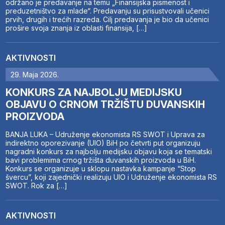
održano je predavanje na temu „Finansijska pismenost i
preduzetništvo za mlade“. Predavanju su prisustvovali učenici
prvih, drugih i trećih razreda. Cilj predavanja je bio da učenici
prošire svoja znanja iz oblasti finansija, […]
AKTIVNOSTI
29. Maja 2026.
KONKURS ZA NAJBOLJU MEDIJSKU
OBJAVU O CRNOM TRŽIŠTU DUVANSKIH
PROIZVODA
BANJA LUKA – Udruženje ekonomista RS SWOT i Uprava za
indirektno oporezivanje (UIO) BiH po četvrti put organizuju
nagradni konkurs za najbolju medijsku objavu koja se tematski
bavi problemima crnog tržišta duvanskih proizvoda u BiH.
Konkurs se organizuje u sklopu nastavka kampanje “Stop
švercu”, koji zajednički realizuju UIO i Udruženje ekonomista RS
SWOT. Rok za […]
AKTIVNOSTI