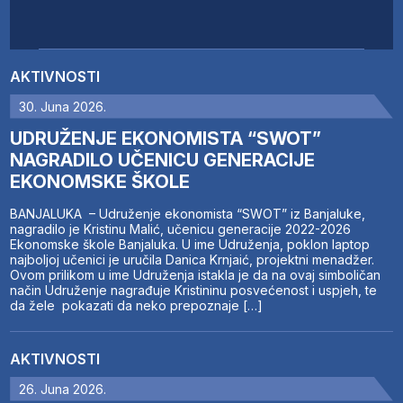
AKTIVNOSTI
30. Juna 2026.
UDRUŽENJE EKONOMISTA “SWOT”
NAGRADILO UČENICU GENERACIJE
EKONOMSKE ŠKOLE
BANJALUKA – Udruženje ekonomista “SWOT” iz Banjaluke,
nagradilo je Kristinu Malić, učenicu generacije 2022-2026
Ekonomske škole Banjaluka. U ime Udruženja, poklon laptop
najboljoj učenici je uručila Danica Krnjaić, projektni menadžer.
Ovom prilikom u ime Udruženja istakla je da na ovaj simboličan
način Udruženje nagrađuje Kristininu posvećenost i uspjeh, te
da žele pokazati da neko prepoznaje […]
AKTIVNOSTI
26. Juna 2026.