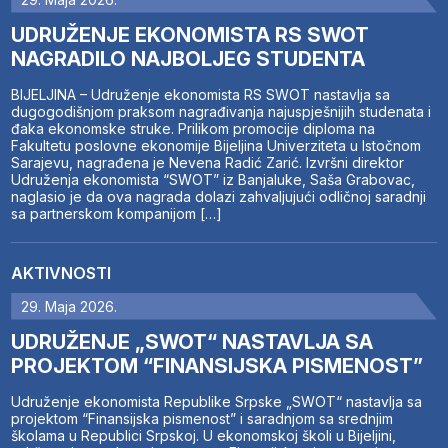
UDRUŽENJE EKONOMISTA RS SWOT
NAGRADILO NAJBOLJEG STUDENTA
BIJELJINA – Udruženje ekonomista RS SWOT nastavlja sa
dugogodišnjom praksom nagrađivanja najuspješnijih studenata i
đaka ekonomske struke. Prilikom promocije diploma na
Fakultetu poslovne ekonomije Bijeljina Univerziteta u Istočnom
Sarajevu, nagrađena je Nevena Radić Zarić. Izvršni direktor
Udruženja ekonomista “SWOT” iz Banjaluke, Saša Grabovac,
naglasio je da ova nagrada dolazi zahvaljujući odličnoj saradnji
sa partnerskom kompanijom […]
AKTIVNOSTI
29. Maja 2026.
UDRUŽENJE „SWOT“ NASTAVLJA SA
PROJEKTOM “FINANSIJSKA PISMENOST”
Udruženje ekonomista Republike Srpske „SWOT“ nastavlja sa
projektom “Finansijska pismenost” i saradnjom sa srednjim
školama u Republici Srpskoj. U ekonomskoj školi u Bijeljini,