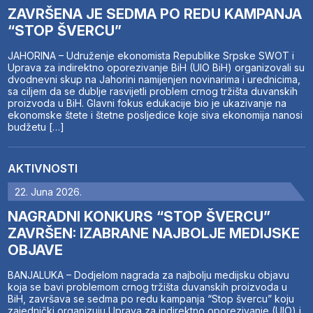
ZAVRŠENA JE SEDMA PO REDU KAMPANJA
“STOP ŠVERCU”
JAHORINA – Udruženje ekonomista Republike Srpske SWOT i
Uprava za indirektno oporezivanje BiH (UIO BiH) organizovali su
dvodnevni skup na Jahorini namijenjen novinarima i urednicima,
sa ciljem da se dublje rasvijetli problem crnog tržišta duvanskih
proizvoda u BiH. Glavni fokus edukacije bio je ukazivanje na
ekonomske štete i štetne posljedice koje siva ekonomija nanosi
budžetu […]
AKTIVNOSTI
22. Juna 2026.
NAGRADNI KONKURS “STOP ŠVERCU”
ZAVRŠEN: IZABRANE NAJBOLJE MEDIJSKE
OBJAVE
BANJALUKA – Dodjelom nagrada za najbolju medijsku objavu
koja se bavi problemom crnog tržišta duvanskih proizvoda u
BiH, završava se sedma po redu kampanja “Stop švercu” koju
zajednički organizuju Uprava za indirektno oporezivanje (UIO) i