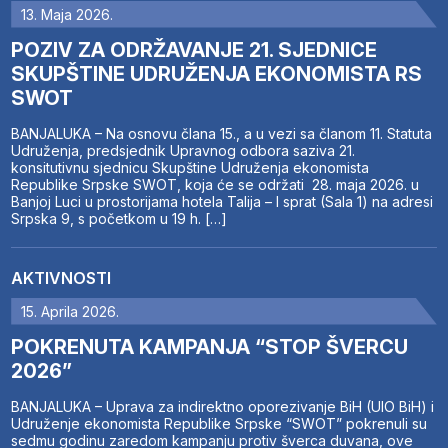
13. Maja 2026.
POZIV ZA ODRŽAVANJE 21. SJEDNICE
SKUPŠTINE UDRUŽENJA EKONOMISTA RS
SWOT
BANJALUKA – Na osnovu člana 15., a u vezi sa članom 11. Statuta
Udruženja, predsjednik Upravnog odbora saziva 21.
konsitutivnu sjednicu Skupštine Udruženja ekonomista
Republike Srpske SWOT, koja će se održati 28. maja 2026. u
Banjoj Luci u prostorijama hotela Talija – I sprat (Sala 1) na adresi
Srpska 9, s početkom u 19 h. […]
AKTIVNOSTI
15. Aprila 2026.
POKRENUTA KAMPANJA “STOP ŠVERCU
2026”
BANJALUKA – Uprava za indirektno oporezivanje BiH (UIO BiH) i
Udruženje ekonomista Republike Srpske “SWOT” pokrenuli su
sedmu godinu zaredom kampanju protiv šverca duvana, ove