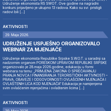
Udruženje ekonomista RS SWOT. Ove godine na nagradni
konkurs prijavljeno je ukupno 13 radova. Kako su svi pristigli
radovi bili […]
AKTIVNOSTI
29. Maja 2026.
UDRUŽENJE USPJEŠNO ORGANIZOVALO
WEBINAR ZA MJENJAČE
Udruženje ekonomista Republike Srpske S.W.O.T. u saradnji sa
nadzornim organom PORESKOM UPRAVOM REPUBLIKE SRPSKE
organizovalo je 28.maja 2026.godine, edukaciju u formi
webinara na temu: „PRIMJENA ZAKONA O SPREČAVANJU
PRANJA NOVCA I FINANSIRANJA TERORISTIČKIH AKTIVNOSTI –
PRAVA, OBAVEZE I ODGOVORNOSTI OVLAŠĆENIH MJENJAČA I
OVLAŠTENIH LICA KOD MJENJAČA“ Edukacija je namijenjena
svim ovlašćenim mjenjačima i ovlaštenim licima […]
AKTIVNOSTI
29. Maja 2026.