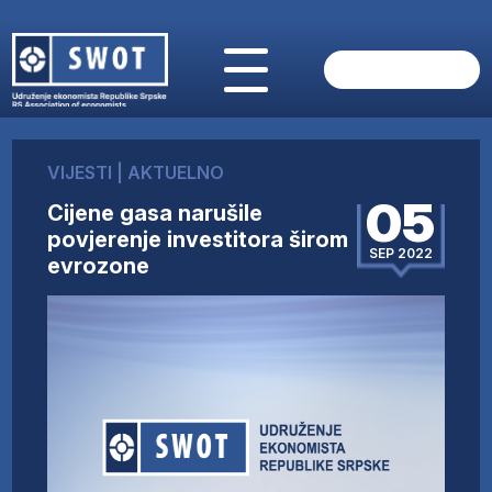
POČETNA
O NAMA
VIJESTI
|
AKTUELNO
VIJESTI
05
Cijene gasa narušile
AKTUELNO
povjerenje investitora širom
ANALIZE
SEP 2022
evrozone
KOMPANIJE
FINANSIJE
IZ STRANIH MEDIJA
AKTIVNOSTI
SWOT INTERVJU
UČLANI SE
KONTAKT