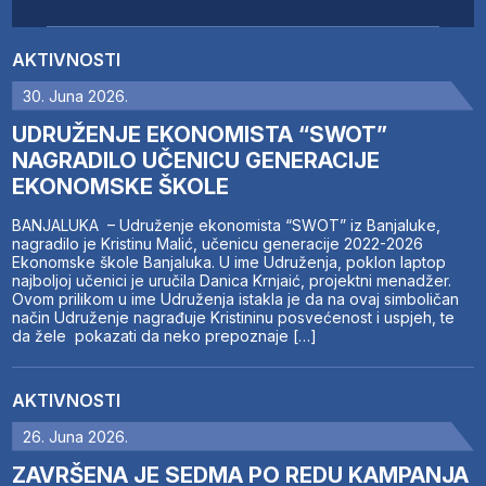
AKTIVNOSTI
30. Juna 2026.
UDRUŽENJE EKONOMISTA “SWOT”
NAGRADILO UČENICU GENERACIJE
EKONOMSKE ŠKOLE
BANJALUKA – Udruženje ekonomista “SWOT” iz Banjaluke,
nagradilo je Kristinu Malić, učenicu generacije 2022-2026
Ekonomske škole Banjaluka. U ime Udruženja, poklon laptop
najboljoj učenici je uručila Danica Krnjaić, projektni menadžer.
Ovom prilikom u ime Udruženja istakla je da na ovaj simboličan
način Udruženje nagrađuje Kristininu posvećenost i uspjeh, te
da žele pokazati da neko prepoznaje […]
AKTIVNOSTI
26. Juna 2026.
ZAVRŠENA JE SEDMA PO REDU KAMPANJA