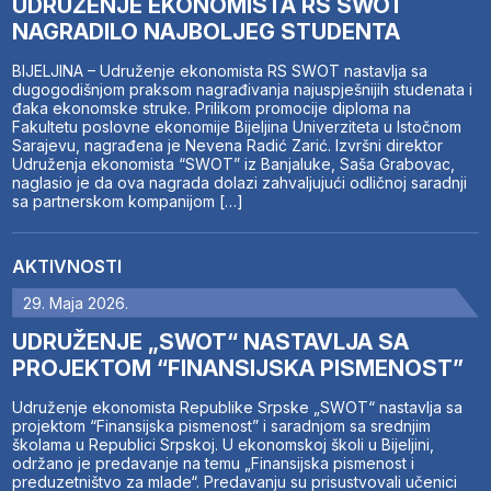
UDRUŽENJE EKONOMISTA RS SWOT
NAGRADILO NAJBOLJEG STUDENTA
BIJELJINA – Udruženje ekonomista RS SWOT nastavlja sa
dugogodišnjom praksom nagrađivanja najuspješnijih studenata i
đaka ekonomske struke. Prilikom promocije diploma na
Fakultetu poslovne ekonomije Bijeljina Univerziteta u Istočnom
Sarajevu, nagrađena je Nevena Radić Zarić. Izvršni direktor
Udruženja ekonomista “SWOT” iz Banjaluke, Saša Grabovac,
naglasio je da ova nagrada dolazi zahvaljujući odličnoj saradnji
sa partnerskom kompanijom […]
AKTIVNOSTI
29. Maja 2026.
UDRUŽENJE „SWOT“ NASTAVLJA SA
PROJEKTOM “FINANSIJSKA PISMENOST”
Udruženje ekonomista Republike Srpske „SWOT“ nastavlja sa
projektom “Finansijska pismenost” i saradnjom sa srednjim
školama u Republici Srpskoj. U ekonomskoj školi u Bijeljini,
održano je predavanje na temu „Finansijska pismenost i
preduzetništvo za mlade“. Predavanju su prisustvovali učenici