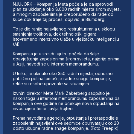
NJUJORK – Kompanija Meta počela je da sprovodi
plan za ukidanje oko 8.000 radnih mjesta širom svijeta,
a mnogim zaposlenima je preporučeno da rade od
kuće dok traje taj proces, objavio je Blumberg.
To je dio ranije najavljenog restrukturiranja u sklopu
smanjenja troškova, dok tehnološki gigant
istovremeno intenzivno ulaže u vještačku inteligenciju
(AI).
Kompanija je u sreijdu ujutru počela da šalje
obavještenja zaposlenima širom svijeta, najprije onima
u Aziji, navodi se u internom memorandumu.
U Irskoj je ukinuto oko 350 radnih mjesta, odnosno
približno petina tamošnje radne snage kompanije,
rekle su osobe upoznate sa situacijom.
Izvršni direktor Mete Mark Zakerberg saopštio je
nakon toga u internom memorandumu zaposlenima da
kompanija ove godine ne očekuje nova otpuštanja na
nivou cijele firme, javlja Rojters.
Prema navodima agencije, otpuštanja i preraspodjele
zaposlenih najavljeni ove sedmice obuhvataju oko 20
odsto ukupne radne snage kompanije. (Foto Freepik)