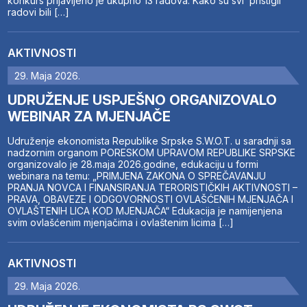
konkurs prijavljeno je ukupno 13 radova. Kako su svi pristigli
radovi bili […]
AKTIVNOSTI
29. Maja 2026.
UDRUŽENJE USPJEŠNO ORGANIZOVALO
WEBINAR ZA MJENJAČE
Udruženje ekonomista Republike Srpske S.W.O.T. u saradnji sa
nadzornim organom PORESKOM UPRAVOM REPUBLIKE SRPSKE
organizovalo je 28.maja 2026.godine, edukaciju u formi
webinara na temu: „PRIMJENA ZAKONA O SPREČAVANJU
PRANJA NOVCA I FINANSIRANJA TERORISTIČKIH AKTIVNOSTI –
PRAVA, OBAVEZE I ODGOVORNOSTI OVLAŠĆENIH MJENJAČA I
OVLAŠTENIH LICA KOD MJENJAČA“ Edukacija je namijenjena
svim ovlašćenim mjenjačima i ovlaštenim licima […]
AKTIVNOSTI
29. Maja 2026.