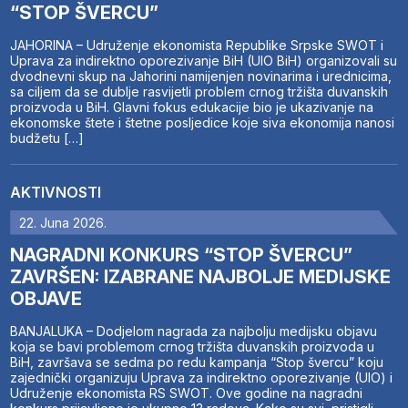
“STOP ŠVERCU”
JAHORINA – Udruženje ekonomista Republike Srpske SWOT i
Uprava za indirektno oporezivanje BiH (UIO BiH) organizovali su
dvodnevni skup na Jahorini namijenjen novinarima i urednicima,
sa ciljem da se dublje rasvijetli problem crnog tržišta duvanskih
proizvoda u BiH. Glavni fokus edukacije bio je ukazivanje na
ekonomske štete i štetne posljedice koje siva ekonomija nanosi
budžetu […]
AKTIVNOSTI
22. Juna 2026.
NAGRADNI KONKURS “STOP ŠVERCU”
ZAVRŠEN: IZABRANE NAJBOLJE MEDIJSKE
OBJAVE
BANJALUKA – Dodjelom nagrada za najbolju medijsku objavu
koja se bavi problemom crnog tržišta duvanskih proizvoda u
BiH, završava se sedma po redu kampanja “Stop švercu” koju
zajednički organizuju Uprava za indirektno oporezivanje (UIO) i
Udruženje ekonomista RS SWOT. Ove godine na nagradni