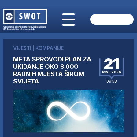
POČETNA
O NAMA
VIJESTI
|
KOMPANIJE
VIJESTI
21
META SPROVODI PLAN ZA
AKTUELNO
UKIDANJE OKO 8.000
ANALIZE
MAJ 2026
RADNIH MJESTA ŠIROM
KOMPANIJE
SVIJETA
09:58
FINANSIJE
IZ STRANIH MEDIJA
AKTIVNOSTI
SWOT INTERVJU
UČLANI SE
KONTAKT