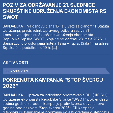
POZIV ZA ODRŽAVANJE 21. SJEDNICE
SKUPŠTINE UDRUŽENJA EKONOMISTA RS
SWOT
BANJALUKA – Na osnovu člana 15., a u vezi sa članom 11. Statuta
Udruženja, predsjednik Upravnog odbora saziva 21.
konsitutivnu sjednicu Skupštine Udruženja ekonomista
Republike Srpske SWOT, koja će se održati 28. maja 2026. u
Banjoj Luci u prostorijama hotela Talija – I sprat (Sala 1) na adresi
Srpska 9, s početkom u 19 h. […]
AKTIVNOSTI
15. Aprila 2026.
POKRENUTA KAMPANJA “STOP ŠVERCU
2026”
BANJALUKA – Uprava za indirektno oporezivanje BiH (UIO BiH) i
Udruženje ekonomista Republike Srpske “SWOT” pokrenuli su
sedmu godinu zaredom kampanju protiv šverca duvana, ove
godine pod nazivom “Stop švercu 2026”. Cilj kampanje
“Osnovni cilj kampanje je podizanje svijesti građana o štetnosti i