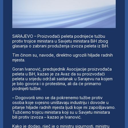
SARAJEVO – Proizvođači peleta podnijeće tužbu
protiv trojice ministara u Savjetu ministara BiH zbog
glasanja o zabrani produženja izvoza peleta iz BiH.
Tim činom su, navode, direktno ugrozili hiljade radnih
mjesta.
Goran Ivanović, predsjednik Asocijacije proizvođača
peleta u BiH, kazao je za Avaz da su proizvođači
peleta u srijedu održali sastanak u Sarajevu na kojem
je bilo govora i o protestima, ali da će primarno
podnijeti tužbe.
– Dogovorili smo se da pokrenemo tužbe protiv
osoba koje svjesno uništavaju industriju i dovode u
pitanje hiljade radnih mjesta ljudi koje mi zapošljavamo.
Tužićemo trojicu ministara koji su u Savjetu ministara
bili protiv izvoza – kazao je Ivanović.
Kako je dodao, riječ je o ministru sigurnosti, ministru