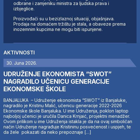
odbrane i zamjeniku ministra za ljudska prava i
izbjeglice.
Proizvođači su u bezizlaznoj situaciji, objašnjava.
Prodaja na domaćem tržištu je stala, a obaveze prema
inozemnim kupcima ne mogu biti ispunjene.
AKTIVNOSTI
30. Juna 2026.
UDRUŽENJE EKONOMISTA “SWOT”
NAGRADILO UČENICU GENERACIJE
EKONOMSKE ŠKOLE
BANJALUKA – Udruženje ekonomista “SWOT” iz Banjaluke,
nagradilo je Kristinu Malić, učenicu generacije 2022-2026
Ekonomske škole Banjaluka. U ime Udruženja, poklon laptop
najboljoj učenici je uručila Danica Krnjaić, projektni menadžer.
Ovom prilikom u ime Udruženja istakla je da na ovaj simboličan
način Udruženje nagrađuje Kristininu posvećenost i uspjeh, te
da žele pokazati da neko prepoznaje […]