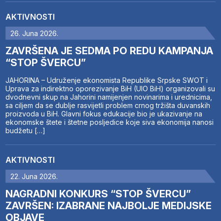
AKTIVNOSTI
26. Juna 2026.
ZAVRŠENA JE SEDMA PO REDU KAMPANJA
“STOP ŠVERCU”
JAHORINA – Udruženje ekonomista Republike Srpske SWOT i
Uprava za indirektno oporezivanje BiH (UIO BiH) organizovali su
dvodnevni skup na Jahorini namijenjen novinarima i urednicima,
sa ciljem da se dublje rasvijetli problem crnog tržišta duvanskih
proizvoda u BiH. Glavni fokus edukacije bio je ukazivanje na
ekonomske štete i štetne posljedice koje siva ekonomija nanosi
budžetu […]
AKTIVNOSTI
22. Juna 2026.
NAGRADNI KONKURS “STOP ŠVERCU”
ZAVRŠEN: IZABRANE NAJBOLJE MEDIJSKE
OBJAVE