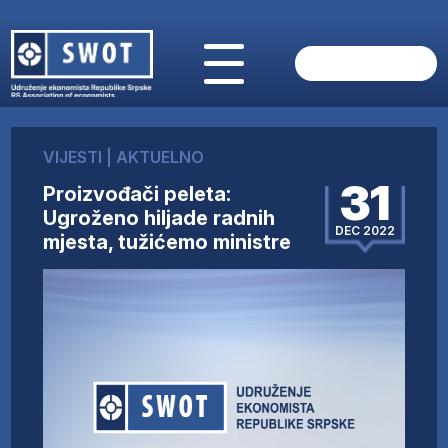
POČETNA
O NAMA
VIJESTI
|
AKTUELNO
VIJESTI
31
Proizvođači peleta:
AKTUELNO
Ugroženo hiljade radnih
ANALIZE
DEC 2022
mjesta, tužićemo ministre
KOMPANIJE
FINANSIJE
IZ STRANIH MEDIJA
AKTIVNOSTI
SWOT INTERVJU
UČLANI SE
KONTAKT