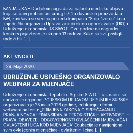
BANJALUKA – Dodjelom nagrada za najbolju medijsku objavu
koja se bavi problemom crnog tržišta duvanskih proizvoda u
BiH, završava se sedma po redu kampanja “Stop švercu” koju
zajednički organizuju Uprava za indirektno oporezivanje (UIO) i
Udruženje ekonomista RS SWOT. Ove godine na nagradni
konkurs prijavljeno je ukupno 13 radova. Kako su svi pristigli
radovi bili […]
AKTIVNOSTI
29. Maja 2026.
UDRUŽENJE USPJEŠNO ORGANIZOVALO
WEBINAR ZA MJENJAČE
Udruženje ekonomista Republike Srpske S.W.O.T. u saradnji sa
nadzornim organom PORESKOM UPRAVOM REPUBLIKE SRPSKE
organizovalo je 28.maja 2026.godine, edukaciju u formi
webinara na temu: „PRIMJENA ZAKONA O SPREČAVANJU
PRANJA NOVCA I FINANSIRANJA TERORISTIČKIH AKTIVNOSTI –
PRAVA, OBAVEZE I ODGOVORNOSTI OVLAŠĆENIH MJENJAČA I
OVLAŠTENIH LICA KOD MJENJAČA“ Edukacija je namijenjena
svim ovlašćenim mjenjačima i ovlaštenim licima […]