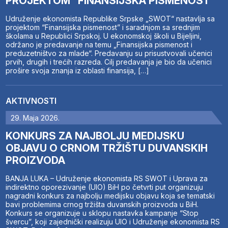
PROJEKTOM “FINANSIJSKA PISMENOST”
Udruženje ekonomista Republike Srpske „SWOT“ nastavlja sa
projektom “Finansijska pismenost” i saradnjom sa srednjim
školama u Republici Srpskoj. U ekonomskoj školi u Bijeljini,
održano je predavanje na temu „Finansijska pismenost i
preduzetništvo za mlade“. Predavanju su prisustvovali učenici
prvih, drugih i trećih razreda. Cilj predavanja je bio da učenici
prošire svoja znanja iz oblasti finansija, […]
AKTIVNOSTI
29. Maja 2026.
KONKURS ZA NAJBOLJU MEDIJSKU
OBJAVU O CRNOM TRŽIŠTU DUVANSKIH
PROIZVODA
BANJA LUKA – Udruženje ekonomista RS SWOT i Uprava za
indirektno oporezivanje (UIO) BiH po četvrti put organizuju
nagradni konkurs za najbolju medijsku objavu koja se tematski
bavi problemima crnog tržišta duvanskih proizvoda u BiH.
Konkurs se organizuje u sklopu nastavka kampanje “Stop
švercu”, koji zajednički realizuju UIO i Udruženje ekonomista RS