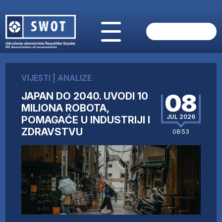
POČETNA
O NAMA
VIJESTI
|
ANALIZE
VIJESTI
08
JAPAN DO 2040. UVODI 10
AKTUELNO
MILIONA ROBOTA,
ANALIZE
JUL 2026
POMAGAĆE U INDUSTRIJI I
KOMPANIJE
ZDRAVSTVU
08:53
FINANSIJE
IZ STRANIH MEDIJA
AKTIVNOSTI
SWOT INTERVJU
UČLANI SE
KONTAKT