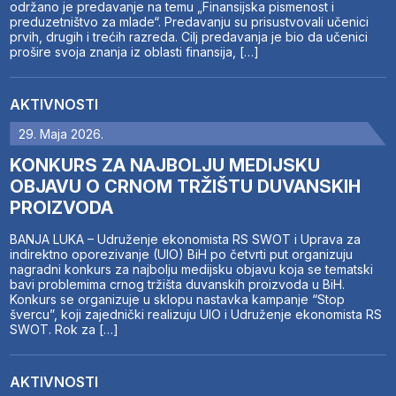
održano je predavanje na temu „Finansijska pismenost i
preduzetništvo za mlade“. Predavanju su prisustvovali učenici
prvih, drugih i trećih razreda. Cilj predavanja je bio da učenici
prošire svoja znanja iz oblasti finansija, […]
AKTIVNOSTI
29. Maja 2026.
KONKURS ZA NAJBOLJU MEDIJSKU
OBJAVU O CRNOM TRŽIŠTU DUVANSKIH
PROIZVODA
BANJA LUKA – Udruženje ekonomista RS SWOT i Uprava za
indirektno oporezivanje (UIO) BiH po četvrti put organizuju
nagradni konkurs za najbolju medijsku objavu koja se tematski
bavi problemima crnog tržišta duvanskih proizvoda u BiH.
Konkurs se organizuje u sklopu nastavka kampanje “Stop
švercu”, koji zajednički realizuju UIO i Udruženje ekonomista RS
SWOT. Rok za […]
AKTIVNOSTI