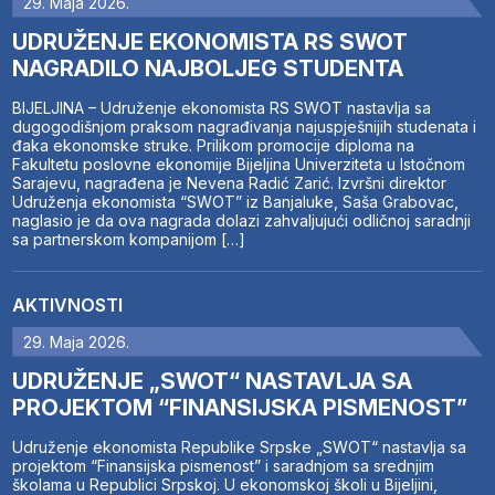
29. Maja 2026.
UDRUŽENJE EKONOMISTA RS SWOT
NAGRADILO NAJBOLJEG STUDENTA
BIJELJINA – Udruženje ekonomista RS SWOT nastavlja sa
dugogodišnjom praksom nagrađivanja najuspješnijih studenata i
đaka ekonomske struke. Prilikom promocije diploma na
Fakultetu poslovne ekonomije Bijeljina Univerziteta u Istočnom
Sarajevu, nagrađena je Nevena Radić Zarić. Izvršni direktor
Udruženja ekonomista “SWOT” iz Banjaluke, Saša Grabovac,
naglasio je da ova nagrada dolazi zahvaljujući odličnoj saradnji
sa partnerskom kompanijom […]
AKTIVNOSTI
29. Maja 2026.
UDRUŽENJE „SWOT“ NASTAVLJA SA
PROJEKTOM “FINANSIJSKA PISMENOST”
Udruženje ekonomista Republike Srpske „SWOT“ nastavlja sa
projektom “Finansijska pismenost” i saradnjom sa srednjim
školama u Republici Srpskoj. U ekonomskoj školi u Bijeljini,