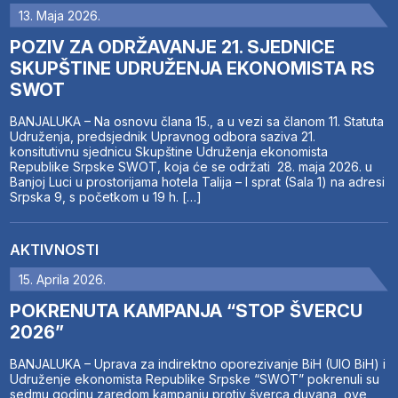
13. Maja 2026.
POZIV ZA ODRŽAVANJE 21. SJEDNICE
SKUPŠTINE UDRUŽENJA EKONOMISTA RS
SWOT
BANJALUKA – Na osnovu člana 15., a u vezi sa članom 11. Statuta
Udruženja, predsjednik Upravnog odbora saziva 21.
konsitutivnu sjednicu Skupštine Udruženja ekonomista
Republike Srpske SWOT, koja će se održati 28. maja 2026. u
Banjoj Luci u prostorijama hotela Talija – I sprat (Sala 1) na adresi
Srpska 9, s početkom u 19 h. […]
AKTIVNOSTI
15. Aprila 2026.
POKRENUTA KAMPANJA “STOP ŠVERCU
2026”
BANJALUKA – Uprava za indirektno oporezivanje BiH (UIO BiH) i
Udruženje ekonomista Republike Srpske “SWOT” pokrenuli su
sedmu godinu zaredom kampanju protiv šverca duvana, ove