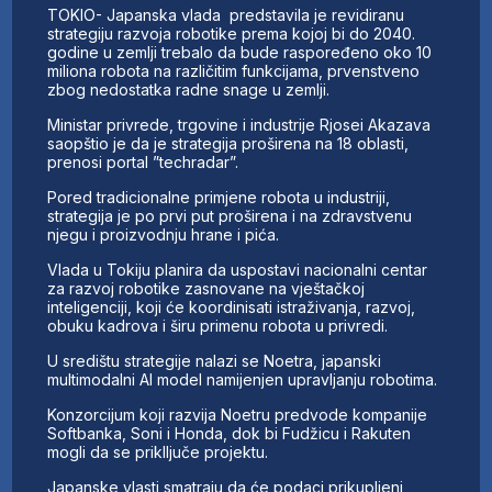
TOKIO- Japanska vlada predstavila je revidiranu
strategiju razvoja robotike prema kojoj bi do 2040.
godine u zemlji trebalo da bude raspoređeno oko 10
miliona robota na različitim funkcijama, prvenstveno
zbog nedostatka radne snage u zemlji.
Ministar privrede, trgovine i industrije Rjosei Akazava
saopštio je da je strategija proširena na 18 oblasti,
prenosi portal ”techradar”.
Pored tradicionalne primjene robota u industriji,
strategija je po prvi put proširena i na zdravstvenu
njegu i proizvodnju hrane i pića.
Vlada u Tokiju planira da uspostavi nacionalni centar
za razvoj robotike zasnovane na vještačkoj
inteligenciji, koji će koordinisati istraživanja, razvoj,
obuku kadrova i širu primenu robota u privredi.
U središtu strategije nalazi se Noetra, japanski
multimodalni AI model namijenjen upravljanju robotima.
Konzorcijum koji razvija Noetru predvode kompanije
Softbanka, Soni i Honda, dok bi Fudžicu i Rakuten
mogli da se priklljuče projektu.
Japanske vlasti smatraju da će podaci prikupljeni