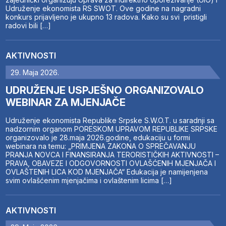
Udruženje ekonomista RS SWOT. Ove godine na nagradni
konkurs prijavljeno je ukupno 13 radova. Kako su svi pristigli
radovi bili […]
AKTIVNOSTI
29. Maja 2026.
UDRUŽENJE USPJEŠNO ORGANIZOVALO
WEBINAR ZA MJENJAČE
Udruženje ekonomista Republike Srpske S.W.O.T. u saradnji sa
nadzornim organom PORESKOM UPRAVOM REPUBLIKE SRPSKE
organizovalo je 28.maja 2026.godine, edukaciju u formi
webinara na temu: „PRIMJENA ZAKONA O SPREČAVANJU
PRANJA NOVCA I FINANSIRANJA TERORISTIČKIH AKTIVNOSTI –
PRAVA, OBAVEZE I ODGOVORNOSTI OVLAŠĆENIH MJENJAČA I
OVLAŠTENIH LICA KOD MJENJAČA“ Edukacija je namijenjena
svim ovlašćenim mjenjačima i ovlaštenim licima […]
AKTIVNOSTI