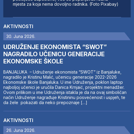
mjesta za koja nema dovoljno radnika. (Foto Pixabay)
AKTIVNOSTI
30. Juna 2026.
UDRUŽENJE EKONOMISTA “SWOT”
NAGRADILO UČENICU GENERACIJE
EKONOMSKE ŠKOLE
BANJALUKA – Udruženje ekonomista “SWOT” iz Banjaluke,
nagradilo je Kristinu Malić, učenicu generacije 2022-2026
Ekonomske škole Banjaluka. U ime Udruženja, poklon laptop
najboljoj učenici je uručila Danica Krnjaić, projektni menadžer.
Ovom prilikom u ime Udruženja istakla je da na ovaj simboličan
način Udruženje nagrađuje Kristininu posvećenost i uspjeh, te
da žele pokazati da neko prepoznaje […]
AKTIVNOSTI
26. Juna 2026.