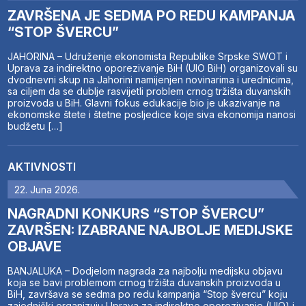
ZAVRŠENA JE SEDMA PO REDU KAMPANJA
“STOP ŠVERCU”
JAHORINA – Udruženje ekonomista Republike Srpske SWOT i
Uprava za indirektno oporezivanje BiH (UIO BiH) organizovali su
dvodnevni skup na Jahorini namijenjen novinarima i urednicima,
sa ciljem da se dublje rasvijetli problem crnog tržišta duvanskih
proizvoda u BiH. Glavni fokus edukacije bio je ukazivanje na
ekonomske štete i štetne posljedice koje siva ekonomija nanosi
budžetu […]
AKTIVNOSTI
22. Juna 2026.
NAGRADNI KONKURS “STOP ŠVERCU”
ZAVRŠEN: IZABRANE NAJBOLJE MEDIJSKE
OBJAVE
BANJALUKA – Dodjelom nagrada za najbolju medijsku objavu
koja se bavi problemom crnog tržišta duvanskih proizvoda u
BiH, završava se sedma po redu kampanja “Stop švercu” koju
zajednički organizuju Uprava za indirektno oporezivanje (UIO) i