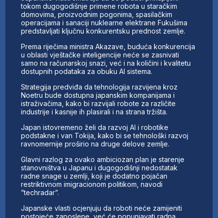
tokom dugogodišnje primene robota u staračkim
domovima, proizvodnim pogonima, spasilačkim
operacijama i sanaciji nuklearne elektrane Fukušima
predstavljati ključnu konkurentsku prednost zemlje.
Prema riječima ministra Akazave, buduća konkurencija
u oblasti vještačke inteligencije neće se zasnivati
samo na računarskoj snazi, već i na količini i kvalitetu
dostupnih podataka za obuku AI sistema.
Strategija predviđa da tehnologija razvijena kroz
Noetru bude dostupna japanskim kompanijama i
istraživačima, kako bi razvijali robote za različite
industrije i kasnije ih plasirali i na strana tržišta.
Japan istovremeno želi da razvoj AI i robotike
podstakne i van Tokija, kako bi se tehnološki razvoj
ravnomernije proširio na druge delove zemlje.
Glavni razlog za ovako ambiciozan plan je starenje
stanovništva u Japanu i dugogodišnji nedostatak
radne snage u zemlji, koji je dodatno pojačan
restriktivnom imigracionom politikom, navodi
”techradar”.
Japanske vlasti ocjenjuju da roboti neće zamijeniti
postojeće zaposlene, već će popunjavati radna