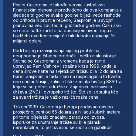
Primer Gasproma je takođe veoma ilustrativan.
Finansijskim planom je predviđeno da ova kompanija u
sledeće tri godine svake godine bilježi veće rashode
od prihoda ili prostije rečeno, Gasprom je u svojim
planovima već zacrtao tri gubitaške godine. Čak i ako
se cene nafte zadrže na današnjem nivou, rupa u
budžetu ove kompanije će biti duboka najmanje 15
milijardi dolara.
Radi boljeg razumijevanja cijelog problema,
neophodno je čitaocu predočiti i nešto malo istorije.
Setimo se Gasproma iz vremena kada je njime
upravljao Rem Vjahirev i strašne krize 1999. kada je
cena sirove nafte na svjetskom tržištu bila 12 dolara za
barel. Gasprom je tada imao na raspolaganju tri tržišta:
ono unutar Rusije, zatim tržište zemalja bivšeg SSSR-a
koje su se potom udružile u Zajednicu nezavisnih
država (ZND) i evropsko tržište. Što se isporuka tiče,
za sva tri tržišta je važio različit režim cena.
Tokom 1999. Gasprom je Evropi prodavao gas po
prosječnoj ceni od 65 dolara za hiljadu kubnih metara i
pri tome biljeležio značajnu zaradu od izvoza.
Isporuke za unutrašnje tržište su bile planski
nerentabilne, to jest svesno se radilo sa gubitkom.