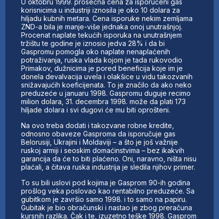
U oktobru 1999. prosečna cena za isporučeni gas
korisnicima u industriji iznosila je oko 10 dolara za
hiljadu kubnih metara. Cena isporuke nekim zemljama
ZND-a bila je manje-više jednaka onoj unutrašnjoj.
Procenat naplate tekućih isporuka na unutrašnjem
tržištu te godine je iznosio jedva 28% i da bi
Gaspromu pomogla oko naplate nenaplaćenih
potraživanja, ruska vlada kojom je tada rukovodio
Primakov, dužnicima je pored beneficija koje im je
donela devalvacija uvela i olakšice u vidu takozvanih
snižavajućih koeficijenata. To je značilo da ako neko
preduzeće u januaru 1998. Gaspromu duguje recimo
milion dolara, 31. decembra 1998. može da plati 173
hiljade dolara i svi dugovi će mu biti oprošteni.
Na ovo treba dodati i takozvane robne kredite,
odnosno obaveze Gasproma da isporučuje gas
Belorusiji, Ukrajini i Moldaviji – a što je još važnije
ruskoj armiji i seoskim domaćinstvima – bez ikakvih
garancija da će to biti plaćeno. Oni, naravno, ništa nisu
plaćali, a čitava ruska industrija je sledila njihov primer.
To su bili uslovi pod kojima je Gasprom 90-ih godina
prošlog veka poslovao kao rentabilno preduzeće. Sa
gubitkom je završio samo 1998. i to samo na papiru.
Gubitak je bio obračunski i nastao je zbog preračuna
kursnih razlika. Čak i te, izuzetno teške 1998. Gasprom