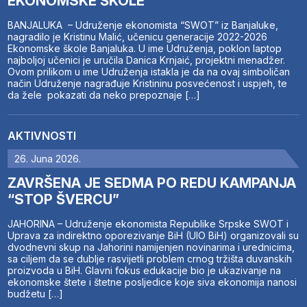
EKONOMSKE ŠKOLE
BANJALUKA – Udruženje ekonomista “SWOT” iz Banjaluke,
nagradilo je Kristinu Malić, učenicu generacije 2022-2026
Ekonomske škole Banjaluka. U ime Udruženja, poklon laptop
najboljoj učenici je uručila Danica Krnjaić, projektni menadžer.
Ovom prilikom u ime Udruženja istakla je da na ovaj simboličan
način Udruženje nagrađuje Kristininu posvećenost i uspjeh, te
da žele pokazati da neko prepoznaje […]
AKTIVNOSTI
26. Juna 2026.
ZAVRŠENA JE SEDMA PO REDU KAMPANJA
“STOP ŠVERCU”
JAHORINA – Udruženje ekonomista Republike Srpske SWOT i
Uprava za indirektno oporezivanje BiH (UIO BiH) organizovali su
dvodnevni skup na Jahorini namijenjen novinarima i urednicima,
sa ciljem da se dublje rasvijetli problem crnog tržišta duvanskih
proizvoda u BiH. Glavni fokus edukacije bio je ukazivanje na
ekonomske štete i štetne posljedice koje siva ekonomija nanosi
budžetu […]