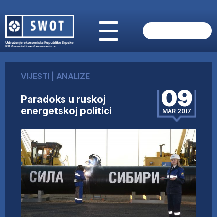
POČETNA
O NAMA
VIJESTI
|
ANALIZE
VIJESTI
09
AKTUELNO
Paradoks u ruskoj
ANALIZE
energetskoj politici
MAR 2017
KOMPANIJE
FINANSIJE
IZ STRANIH MEDIJA
AKTIVNOSTI
SWOT INTERVJU
UČLANI SE
KONTAKT