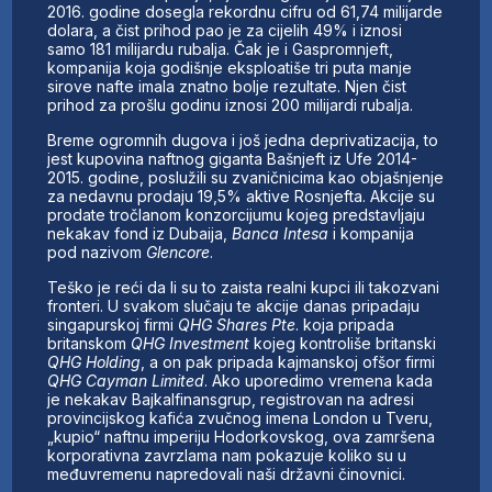
2016. godine dosegla rekordnu cifru od 61,74 milijarde
dolara, a čist prihod pao je za cijelih 49% i iznosi
samo 181 milijardu rubalja. Čak je i Gaspromnjeft,
kompanija koja godišnje eksploatiše tri puta manje
sirove nafte imala znatno bolje rezultate. Njen čist
prihod za prošlu godinu iznosi 200 milijardi rubalja.
Breme ogromnih dugova i još jedna deprivatizacija, to
jest kupovina naftnog giganta Bašnjeft iz Ufe 2014-
2015. godine, poslužili su zvaničnicima kao objašnjenje
za nedavnu prodaju 19,5% aktive Rosnjefta. Akcije su
prodate tročlanom konzorcijumu kojeg predstavljaju
nekakav fond iz Dubaija,
Banca Intesa
i kompanija
pod nazivom
Glencore
.
Teško je reći da li su to zaista realni kupci ili takozvani
fronteri. U svakom slučaju te akcije danas pripadaju
singapurskoj firmi
QHG Shares Pte
. koja pripada
britanskom
QHG Investment
kojeg kontroliše britanski
QHG Holding
, a on pak pripada kajmanskoj ofšor firmi
QHG Cayman Limited
. Ako uporedimo vremena kada
je nekakav Bajkalfinansgrup, registrovan na adresi
provincijskog kafića zvučnog imena London u Tveru,
„kupio“ naftnu imperiju Hodorkovskog, ova zamršena
korporativna zavrzlama nam pokazuje koliko su u
međuvremenu napredovali naši državni činovnici.