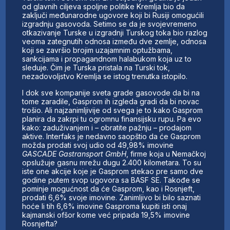
od glavnih ciljeva spoljne politike Kremlja bio da
zaključi međunarodne ugovore koji bi Rusiji omogućili
izgradnju gasovoda. Setimo se da je svojevremeno
otkazivanje Turske u izgradnji Turskog toka bio razlog
veoma zategnutih odnosa između dve zemlje, odnosa
koji se završio brojim uzajamnim optužbama,
sankcijama i propagandnom halabukom koja uz to
sleduje. Čim je Turska pristala na Turski tok,
nezadovoljstvo Kremlja se istog trenutka istopilo.
I dok sve kompanije sveta grade gasovode da bi na
tome zaradile, Gasprom ih izgleda gradi da bi novac
trošio. Ali najzanimljivije od svega je to kako Gasprom
planira da zakrpi tu ogromnu finansijsku rupu. Pa evo
kako: zaduživanjem i – obratite pažnju – prodajom
aktive. Interfaks je nedavno saopštio da će Gasprom
možda prodati svoj udio od 49,98% imovine
GASCADE Gastransport GmbH
, firme koja u Nemačkoj
opslužuje gasnu mrežu dugu 2.400 kilometara. To su
iste one akcije koje je Gasprom stekao pre samo dve
godine putem svop ugovora sa BASF SE. Takođe se
pominje mogućnost da će Gasprom, kao i Rosnjeft,
prodati 6,6% svoje imovine. Zanimljivo bi bilo saznati
hoće li tih 6,6% imovine Gasproma kupiti isti onaj
kajmanski ofšor kome već pripada 19,5% imovine
Rosnjefta?