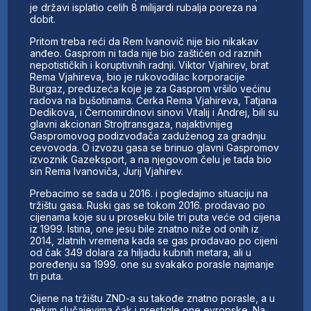
je državi isplatio celih 8 milijardi rubalja poreza na
dobit.
Pritom treba reći da Rem Ivanovič nije bio nikakav
anđeo. Gasprom ni tada nije bio zaštićen od raznih
nepotističkih i koruptivnih radnji. Viktor Vjahirev, brat
Rema Vjahireva, bio je rukovodilac korporacije
Burgaz, preduzeća koje je za Gasprom vršilo većinu
radova na bušotinama. Ćerka Rema Vjahireva, Tatjana
Dedikova, i Černomirdinovi sinovi Vitalij i Andrej, bili su
glavni akcionari Strojtransgaza, najaktivnijeg
Gaspromovog podizvođača zaduženog za gradnju
cevovoda. O izvozu gasa se brinuo glavni Gaspromov
izvoznik Gazeksport, a na njegovom čelu je tada bio
sin Rema Ivanoviča, Jurij Vjahirev.
Prebacimo se sada u 2016. i pogledajmo situaciju na
tržištu gasa. Ruski gas se tokom 2016. prodavao po
cijenama koje su u proseku bile tri puta veće od cijena
iz 1999. Istina, one jesu bile znatno niže od onih iz
2014, zlatnih vremena kada se gas prodavao po cijeni
od čak 349 dolara za hiljadu kubnih metara, ali u
poređenju sa 1999. one su svakako porasle najmanje
tri puta.
Cijene na tržištu ZND-a su takođe znatno porasle, a u
nekim slučajevima čak i prestigle one evropske. Na