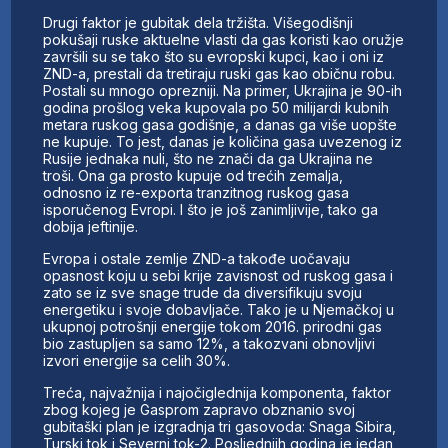
Drugi faktor je gubitak dela tržišta. Višegodišnji
pokušaji ruske aktuelne vlasti da gas koristi kao oružje
završili su se tako što su evropski kupci, kao i oni iz
ZND-a, prestali da tretiraju ruski gas kao običnu robu.
Postali su mnogo oprezniji. Na primer, Ukrajina je 90-ih
godina prošlog veka kupovala po 50 milijardi kubnih
metara ruskog gasa godišnje, a danas ga više uopšte
ne kupuje. To jest, danas je količina gasa uvezenog iz
Rusije jednaka nuli, što ne znači da ga Ukrajina ne
troši. Ona ga prosto kupuje od trećih zemalja,
odnosno iz re-exporta tranzitnog ruskog gasa
isporučenog Evropi. I što je još zanimljivije, tako ga
dobija jeftinije.
Evropa i ostale zemlje ZND-a takođe uočavaju
opasnost koju u sebi krije zavisnost od ruskog gasa i
zato se iz sve snage trude da diversifikuju svoju
energetiku i svoje dobavljače. Tako je u Njemačkoj u
ukupnoj potrošnji energije tokom 2016. prirodni gas
bio zastupljen sa samo 12%, a takozvani obnovljivi
izvori energije sa celih 30%.
Treća, najvažnija i najočiglednija komponenta, faktor
zbog kojeg je Gasprom zapravo obznanio svoj
gubitaški plan je izgradnja tri gasovoda: Snaga Sibira,
Turski tok i Severni tok-2. Posljednjih godina je jedan