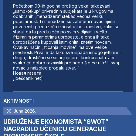
Početkom 90-ih godina prošlog veka, takozvani
„samo-otkup“ privrednih subjekata je u krugovima
odabranih „menadžera“ stekao veoma veliku
popularnost. Ti menadžeri su zatečeni novac njima
poverenih preduzeća iznosili u inostranstvo, zatim se
starali da ta preduzeća po svim vidljivim i vešto
friziranim parametrima upropaste, a onda ih tako
upropašćena kupovali istim onim iznetim novcem.
Ovakav način „sticanja imovine“ ima dve velike
prednosti. Prva je da tako sve ispada mnogo jeftinije i
druga, drastično se smanjuje broj konkurenata. Jer
svako će dobro razmisliti pre nego što će uložiti svoj
novac u naizgled propalu stvar. (
Новая газета
, peščanik.net)
AKTIVNOSTI
30. Juna 2026.
UDRUŽENJE EKONOMISTA “SWOT”
NAGRADILO UČENICU GENERACIJE