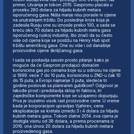
primer, Litvanija je tokom 2015. Gaspromu plaćala u
proseku 280 dolara za hiljadu kubnih metara
isporučenog gasa. Ništa manje nisu porasle ni cijene
na unutrašnjem tržištu. Do poslednje krize koja je
zadesila Rusiju one su iznosile preko 100, a sada se
kreću oko 70 dolara za hiljadu kubnih metra gasa
isporučenog ruskoj industriji, što znači da su često
više od cijena koje se postižu na
Henry Hub
spot
tržištu američkog gasa. One su više i od današnje
proizvodne cijene škriljčanog gasa.
I sada se postavlja sasvim prosto pitanje: kako je
moguće da će Gasprom prodajući domaćim
korisnicima gas po cenama koje su u odnosu na cijene
iz 1999. veće 7 do 10 puta, korisnicima u ZND-u čak 10
do 15 puta, a Evropi najmanje 3 puta, sledeće tri
godine poslovati sa planiranim gubitkom? Odgovor je
takođe prost i predstavlja sklop tri faktora, tri
zajedničke komponente koje se uzajamno dopunjuju.
Prva je izuzetno visok rast proizvodne cene. U vreme
kada je korporacijom upravljao Vjahirev, cena
eksploatacije se kretala između 3 i 4 dolara za hiljadu
kubnih metara gasa. Tokom zlatne 2014. ova cijena je
dostigla visinu od 38 dolara, a prema procenama iz
2016. ona iznosi 20 dolara za hiljadu kubnih metara
proizvedenog gasa.