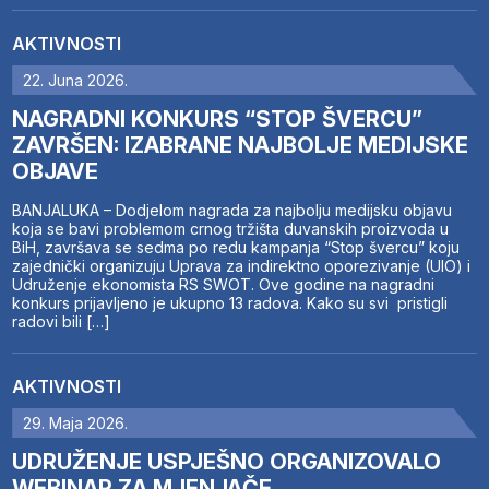
AKTIVNOSTI
22. Juna 2026.
NAGRADNI KONKURS “STOP ŠVERCU”
ZAVRŠEN: IZABRANE NAJBOLJE MEDIJSKE
OBJAVE
BANJALUKA – Dodjelom nagrada za najbolju medijsku objavu
koja se bavi problemom crnog tržišta duvanskih proizvoda u
BiH, završava se sedma po redu kampanja “Stop švercu” koju
zajednički organizuju Uprava za indirektno oporezivanje (UIO) i
Udruženje ekonomista RS SWOT. Ove godine na nagradni
konkurs prijavljeno je ukupno 13 radova. Kako su svi pristigli
radovi bili […]
AKTIVNOSTI
29. Maja 2026.
UDRUŽENJE USPJEŠNO ORGANIZOVALO
WEBINAR ZA MJENJAČE