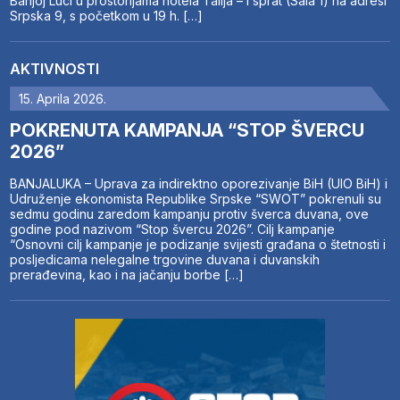
Banjoj Luci u prostorijama hotela Talija – I sprat (Sala 1) na adresi
Srpska 9, s početkom u 19 h. […]
AKTIVNOSTI
15. Aprila 2026.
POKRENUTA KAMPANJA “STOP ŠVERCU
2026”
BANJALUKA – Uprava za indirektno oporezivanje BiH (UIO BiH) i
Udruženje ekonomista Republike Srpske “SWOT” pokrenuli su
sedmu godinu zaredom kampanju protiv šverca duvana, ove
godine pod nazivom “Stop švercu 2026”. Cilj kampanje
“Osnovni cilj kampanje je podizanje svijesti građana o štetnosti i
posljedicama nelegalne trgovine duvana i duvanskih
prerađevina, kao i na jačanju borbe […]