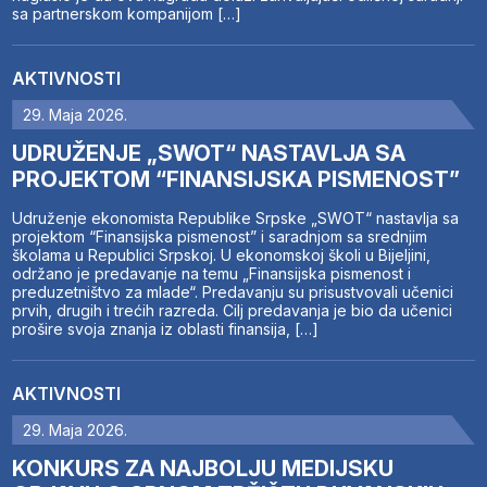
sa partnerskom kompanijom […]
AKTIVNOSTI
29. Maja 2026.
UDRUŽENJE „SWOT“ NASTAVLJA SA
PROJEKTOM “FINANSIJSKA PISMENOST”
Udruženje ekonomista Republike Srpske „SWOT“ nastavlja sa
projektom “Finansijska pismenost” i saradnjom sa srednjim
školama u Republici Srpskoj. U ekonomskoj školi u Bijeljini,
održano je predavanje na temu „Finansijska pismenost i
preduzetništvo za mlade“. Predavanju su prisustvovali učenici
prvih, drugih i trećih razreda. Cilj predavanja je bio da učenici
prošire svoja znanja iz oblasti finansija, […]
AKTIVNOSTI
29. Maja 2026.
KONKURS ZA NAJBOLJU MEDIJSKU