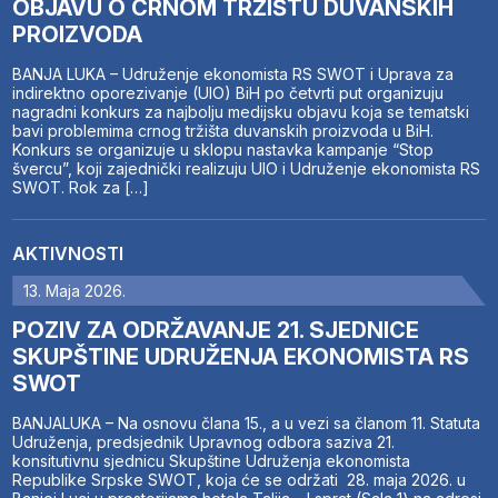
OBJAVU O CRNOM TRŽIŠTU DUVANSKIH
PROIZVODA
BANJA LUKA – Udruženje ekonomista RS SWOT i Uprava za
indirektno oporezivanje (UIO) BiH po četvrti put organizuju
nagradni konkurs za najbolju medijsku objavu koja se tematski
bavi problemima crnog tržišta duvanskih proizvoda u BiH.
Konkurs se organizuje u sklopu nastavka kampanje “Stop
švercu”, koji zajednički realizuju UIO i Udruženje ekonomista RS
SWOT. Rok za […]
AKTIVNOSTI
13. Maja 2026.
POZIV ZA ODRŽAVANJE 21. SJEDNICE
SKUPŠTINE UDRUŽENJA EKONOMISTA RS
SWOT
BANJALUKA – Na osnovu člana 15., a u vezi sa članom 11. Statuta
Udruženja, predsjednik Upravnog odbora saziva 21.
konsitutivnu sjednicu Skupštine Udruženja ekonomista
Republike Srpske SWOT, koja će se održati 28. maja 2026. u