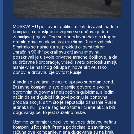
MOSKVA – U poslovnoj politici ruskih državnih naftnih
kompanija u posljednje vrijeme se uočava jedna
zanimljiva pojava. One su donedavno šakom i kapom
grabile privatnu aktivu koju su širom Rusije zaticale.
Smatralo se naime da su prokleti oligarsi tokom
„mračnih 90-ih“ pokrali svu državnu imovinu,
posakrivali je u svoje privatne mračne ćoškove, a da
su državne korporacije, vršeći svetu patriotsku misiju
manje-više nasilnog otkupa njihove aktive, tako
obnovile državnu cjelovitost Rusije.
A sada se sve jasnije nazire upravo suprotan trend.
Državne kompanije sve glasnije govore o svojim
ogromnim dugovima i neizbežnim gubicima, a jedini
način da se ti gubici i dugovi pokriju je ponovna
prodaja akcija, s tim što je reputacija današnje Rusije
jednaka nuli, pa će saglasno tome i cijene akcija biti
odgovarajuće, to jest izuzetno niske.
Uzmimo za primjer ubedljivo najveću državnu naftnu
kompaniju Rosnjeft. Prema podacima iz završnog
računa ove kompanije, njena dugovanja su na kraju