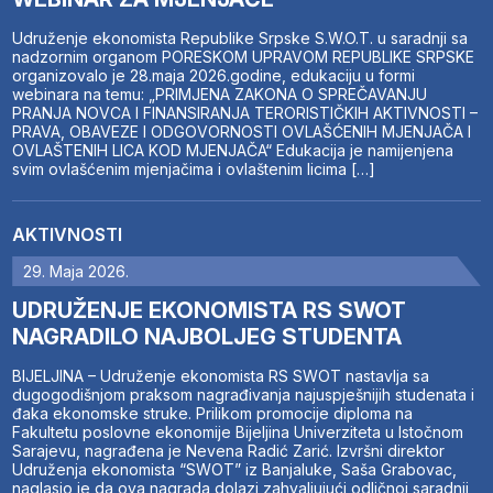
Udruženje ekonomista Republike Srpske S.W.O.T. u saradnji sa
nadzornim organom PORESKOM UPRAVOM REPUBLIKE SRPSKE
organizovalo je 28.maja 2026.godine, edukaciju u formi
webinara na temu: „PRIMJENA ZAKONA O SPREČAVANJU
PRANJA NOVCA I FINANSIRANJA TERORISTIČKIH AKTIVNOSTI –
PRAVA, OBAVEZE I ODGOVORNOSTI OVLAŠĆENIH MJENJAČA I
OVLAŠTENIH LICA KOD MJENJAČA“ Edukacija je namijenjena
svim ovlašćenim mjenjačima i ovlaštenim licima […]
AKTIVNOSTI
29. Maja 2026.
UDRUŽENJE EKONOMISTA RS SWOT
NAGRADILO NAJBOLJEG STUDENTA
BIJELJINA – Udruženje ekonomista RS SWOT nastavlja sa
dugogodišnjom praksom nagrađivanja najuspješnijih studenata i
đaka ekonomske struke. Prilikom promocije diploma na
Fakultetu poslovne ekonomije Bijeljina Univerziteta u Istočnom
Sarajevu, nagrađena je Nevena Radić Zarić. Izvršni direktor
Udruženja ekonomista “SWOT” iz Banjaluke, Saša Grabovac,
naglasio je da ova nagrada dolazi zahvaljujući odličnoj saradnji