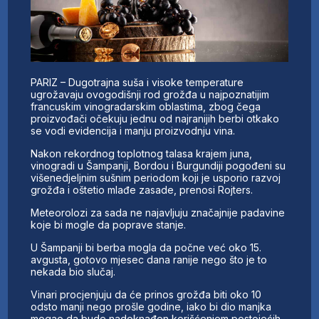
PARIZ – Dugotrajna suša i visoke temperature
ugrožavaju ovogodišnji rod grožđa u najpoznatijim
francuskim vinogradarskim oblastima, zbog čega
proizvođači očekuju jednu od najranijih berbi otkako
se vodi evidencija i manju proizvodnju vina.
Nakon rekordnog toplotnog talasa krajem juna,
vinogradi u Šampanji, Bordou i Burgundiji pogođeni su
višenedjeljnim sušnim periodom koji je usporio razvoj
grožđa i oštetio mlađe zasade, prenosi Rojters.
Meteorolozi za sada ne najavljuju značajnije padavine
koje bi mogle da poprave stanje.
U Šampanji bi berba mogla da počne već oko 15.
avgusta, gotovo mjesec dana ranije nego što je to
nekada bio slučaj.
Vinari procjenjuju da će prinos grožđa biti oko 10
odsto manji nego prošle godine, iako bi dio manjka
mogao da bude nadoknađen korišćenjem postojećih