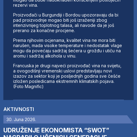
rezervi vina.
Proizvođači u Burgundiji i Bordou upozoravaju da bi
pad proizvodnje mogao biti još izraženiji zbog
intenzivnijeg toplotnog talasa, ali navode da je još
prerano za konačne procjene.
Prema njihovim ocjenama, kvalitet vina ne mora biti
narušen, mada visoke temperature i nedostatak vlage
mogu da povećaju sadržaj šećera u grožđu i utiču na
aromu i sadržaj alkohola u vinu.
Francuska je drugi najveći proizvođač vina na svijetu,
a ovogodišnji vremenski uslovi predstavljaju novi
izazov za sektor koji je posljednjih godina sve češće
izložen posledicama ekstremnih klimatskih pojava.
(Foto Magnific)
AKTIVNOSTI
30. Juna 2026.
UDRUŽENJE EKONOMISTA “SWOT”