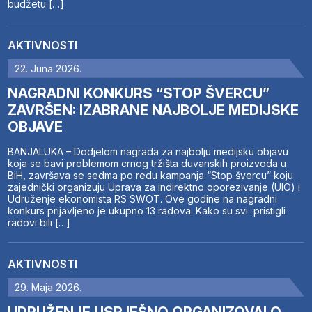
budžetu […]
AKTIVNOSTI
22. Juna 2026.
NAGRADNI KONKURS “STOP ŠVERCU”
ZAVRŠEN: IZABRANE NAJBOLJE MEDIJSKE
OBJAVE
BANJALUKA – Dodjelom nagrada za najbolju medijsku objavu
koja se bavi problemom crnog tržišta duvanskih proizvoda u
BiH, završava se sedma po redu kampanja “Stop švercu” koju
zajednički organizuju Uprava za indirektno oporezivanje (UIO) i
Udruženje ekonomista RS SWOT. Ove godine na nagradni
konkurs prijavljeno je ukupno 13 radova. Kako su svi pristigli
radovi bili […]
AKTIVNOSTI
29. Maja 2026.
UDRUŽENJE USPJEŠNO ORGANIZOVALO