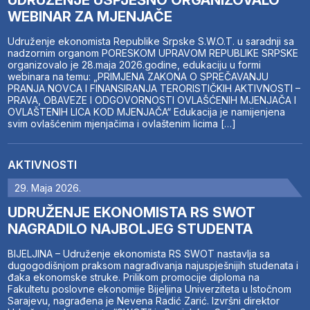
WEBINAR ZA MJENJAČE
Udruženje ekonomista Republike Srpske S.W.O.T. u saradnji sa
nadzornim organom PORESKOM UPRAVOM REPUBLIKE SRPSKE
organizovalo je 28.maja 2026.godine, edukaciju u formi
webinara na temu: „PRIMJENA ZAKONA O SPREČAVANJU
PRANJA NOVCA I FINANSIRANJA TERORISTIČKIH AKTIVNOSTI –
PRAVA, OBAVEZE I ODGOVORNOSTI OVLAŠĆENIH MJENJAČA I
OVLAŠTENIH LICA KOD MJENJAČA“ Edukacija je namijenjena
svim ovlašćenim mjenjačima i ovlaštenim licima […]
AKTIVNOSTI
29. Maja 2026.
UDRUŽENJE EKONOMISTA RS SWOT
NAGRADILO NAJBOLJEG STUDENTA
BIJELJINA – Udruženje ekonomista RS SWOT nastavlja sa
dugogodišnjom praksom nagrađivanja najuspješnijih studenata i
đaka ekonomske struke. Prilikom promocije diploma na
Fakultetu poslovne ekonomije Bijeljina Univerziteta u Istočnom
Sarajevu, nagrađena je Nevena Radić Zarić. Izvršni direktor