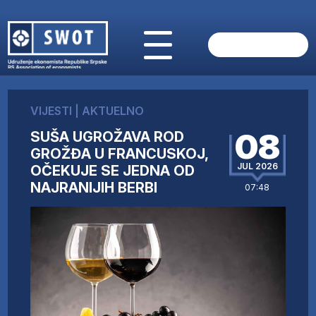
POČETNA
O NAMA
VIJESTI
|
AKTUELNO
VIJESTI
08
SUŠA UGROŽAVA ROD
AKTUELNO
GROŽĐA U FRANCUSKOJ,
ANALIZE
JUL 2026
OČEKUJE SE JEDNA OD
KOMPANIJE
NAJRANIJIH BERBI
07:48
FINANSIJE
IZ STRANIH MEDIJA
AKTIVNOSTI
SWOT INTERVJU
UČLANI SE
KONTAKT