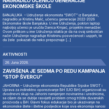
NAGRADILO UČENICU GENERACIJE
EKONOMSKE ŠKOLE
BANJALUKA – Udruženje ekonomista “SWOT” iz Banjaluke,
nagradilo je Kristinu Malić, učenicu generacije 2022-2026
Ekonomske škole Banjaluka. U ime Udruženja, poklon laptop
najboljoj učenici je uručila Danica Krnjaić, projektni menadžer.
Ovom prilikom u ime Udruženja istakla je da na ovaj simboličan
način Udruženje nagrađuje Kristininu posvećenost i uspjeh, te
da žele pokazati da neko prepoznaje […]
AKTIVNOSTI
26. Juna 2026.
ZAVRŠENA JE SEDMA PO REDU KAMPANJA
“STOP ŠVERCU”
JAHORINA – Udruženje ekonomista Republike Srpske SWOT i
Uprava za indirektno oporezivanje BiH (UIO BiH) organizovali su
dvodnevni skup na Jahorini namijenjen novinarima i urednicima,
sa ciljem da se dublje rasvijetli problem crnog tržišta duvanskih
proizvoda u BiH. Glavni fokus edukacije bio je ukazivanje na
ekonomske štete i štetne posljedice koje siva ekonomija nanosi