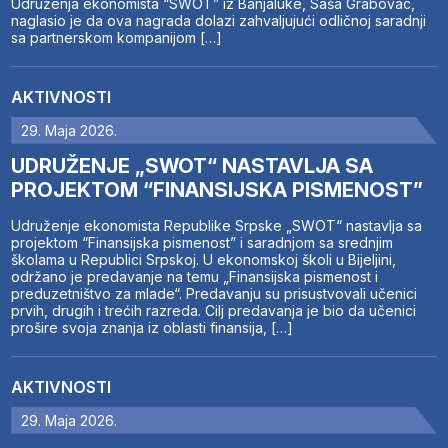
Udruženja ekonomista “SWOT” iz Banjaluke, Saša Grabovac,
naglasio je da ova nagrada dolazi zahvaljujući odličnoj saradnji
sa partnerskom kompanijom […]
AKTIVNOSTI
29. Maja 2026.
UDRUŽENJE „SWOT“ NASTAVLJA SA
PROJEKTOM “FINANSIJSKA PISMENOST”
Udruženje ekonomista Republike Srpske „SWOT“ nastavlja sa
projektom “Finansijska pismenost” i saradnjom sa srednjim
školama u Republici Srpskoj. U ekonomskoj školi u Bijeljini,
održano je predavanje na temu „Finansijska pismenost i
preduzetništvo za mlade“. Predavanju su prisustvovali učenici
prvih, drugih i trećih razreda. Cilj predavanja je bio da učenici
prošire svoja znanja iz oblasti finansija, […]
AKTIVNOSTI
29. Maja 2026.