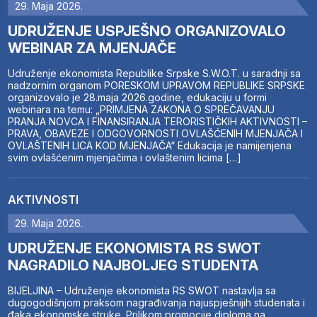
29. Maja 2026.
UDRUŽENJE USPJEŠNO ORGANIZOVALO
WEBINAR ZA MJENJAČE
Udruženje ekonomista Republike Srpske S.W.O.T. u saradnji sa
nadzornim organom PORESKOM UPRAVOM REPUBLIKE SRPSKE
organizovalo je 28.maja 2026.godine, edukaciju u formi
webinara na temu: „PRIMJENA ZAKONA O SPREČAVANJU
PRANJA NOVCA I FINANSIRANJA TERORISTIČKIH AKTIVNOSTI –
PRAVA, OBAVEZE I ODGOVORNOSTI OVLAŠĆENIH MJENJAČA I
OVLAŠTENIH LICA KOD MJENJAČA“ Edukacija je namijenjena
svim ovlašćenim mjenjačima i ovlaštenim licima […]
AKTIVNOSTI
29. Maja 2026.
UDRUŽENJE EKONOMISTA RS SWOT
NAGRADILO NAJBOLJEG STUDENTA
BIJELJINA – Udruženje ekonomista RS SWOT nastavlja sa
dugogodišnjom praksom nagrađivanja najuspješnijih studenata i
đaka ekonomske struke. Prilikom promocije diploma na