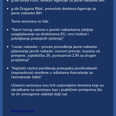
g-
đa
Đinita Fočo, direktor Agencije za javne nabavke BiH
g
-đa
Dragana Ribić, pomoćnik direktora Agencije za
javne nabavke BiH
Teme seminara su bile:
"Nacrt novog zakona o javnim nabavkama (daljnje
usaglašavanje sa direktivama EU, novi instituti i
poboljšanja postojećih rješenja)"
"Lanac nabavke – proces provođenja javne nabavke
(planiranje javnih nabavki, osnovni principi, izuzeća od
primjene, zajednička JN, povezanost ZJN sa drugim
propisima)"
"Najčešći razlozi poništenja postupaka javnih
nabavki
(nepravilnosti utvrđene u odlukama Kancelarije za
razmatranje žalbi)"
Učesnici seminara nisu krili zadovoljstvo temama koje su
obrađivane na seminaru kao i praktičnim primjerima što
će im umnogome olakšati dalji rad.
PREZENTACIJE: