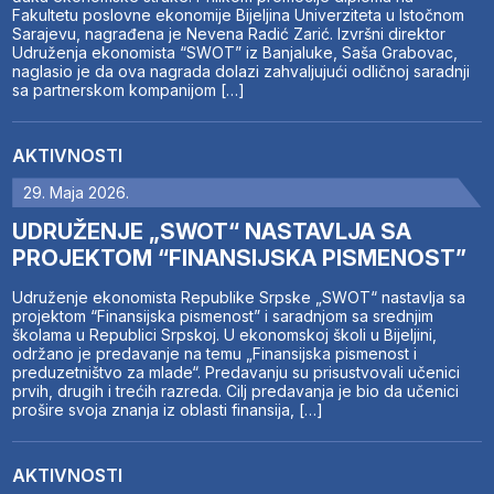
Fakultetu poslovne ekonomije Bijeljina Univerziteta u Istočnom
Sarajevu, nagrađena je Nevena Radić Zarić. Izvršni direktor
Udruženja ekonomista “SWOT” iz Banjaluke, Saša Grabovac,
naglasio je da ova nagrada dolazi zahvaljujući odličnoj saradnji
sa partnerskom kompanijom […]
AKTIVNOSTI
29. Maja 2026.
UDRUŽENJE „SWOT“ NASTAVLJA SA
PROJEKTOM “FINANSIJSKA PISMENOST”
Udruženje ekonomista Republike Srpske „SWOT“ nastavlja sa
projektom “Finansijska pismenost” i saradnjom sa srednjim
školama u Republici Srpskoj. U ekonomskoj školi u Bijeljini,
održano je predavanje na temu „Finansijska pismenost i
preduzetništvo za mlade“. Predavanju su prisustvovali učenici
prvih, drugih i trećih razreda. Cilj predavanja je bio da učenici
prošire svoja znanja iz oblasti finansija, […]
AKTIVNOSTI