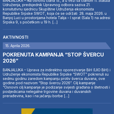
BANJALUKA – Na osnovu člana 15., a u vezi sa članom 11. Statuta
Udruženja, predsjednik Upravnog odbora saziva 21.
konsitutivnu sjednicu Skupštine Udruženja ekonomista
Republike Srpske SWOT, koja će se održati 28. maja 2026. u
Banjoj Luci u prostorijama hotela Talija – I sprat (Sala 1) na adresi
Srpska 9, s početkom u 19 h. […]
AKTIVNOSTI
15. Aprila 2026.
POKRENUTA KAMPANJA “STOP ŠVERCU
2026”
BANJALUKA – Uprava za indirektno oporezivanje BiH (UIO BiH) i
Udruženje ekonomista Republike Srpske “SWOT” pokrenuli su
sedmu godinu zaredom kampanju protiv šverca duvana, ove
godine pod nazivom “Stop švercu 2026”. Cilj kampanje
“Osnovni cilj kampanje je podizanje svijesti građana o štetnosti i
posljedicama nelegalne trgovine duvana i duvanskih
prerađevina, kao i na jačanju borbe […]