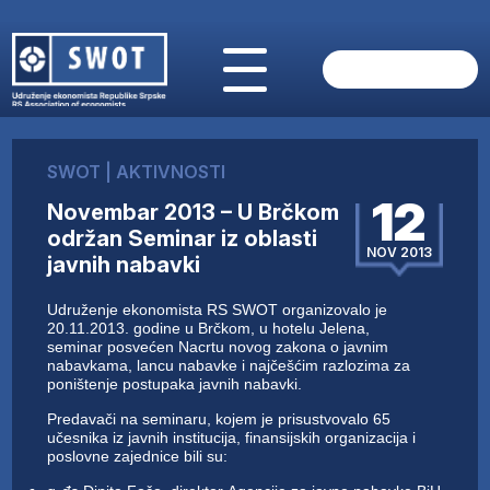
POČETNA
O NAMA
SWOT
|
AKTIVNOSTI
VIJESTI
12
Novembar 2013 – U Brčkom
AKTUELNO
održan Seminar iz oblasti
ANALIZE
NOV 2013
javnih nabavki
KOMPANIJE
FINANSIJE
Udruženje ekonomista RS SWOT organizovalo je
IZ STRANIH MEDIJA
20.11.2013. godine u Brčkom, u hotelu Jelena,
seminar posvećen Nacrtu novog zakona o javnim
AKTIVNOSTI
nabavkama, lancu nabavke i najčešćim razlozima za
poništenje postupaka javnih nabavki.
SWOT INTERVJU
UČLANI SE
Predavači na seminaru, kojem je prisustvovalo 65
učesnika iz javnih institucija, finansijskih organizacija i
KONTAKT
poslovne zajednice bili su: