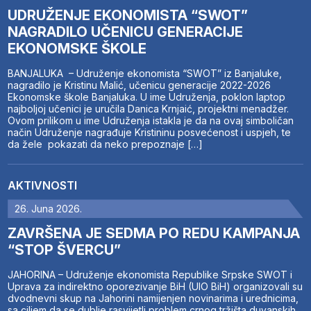
UDRUŽENJE EKONOMISTA “SWOT”
NAGRADILO UČENICU GENERACIJE
EKONOMSKE ŠKOLE
BANJALUKA – Udruženje ekonomista “SWOT” iz Banjaluke,
nagradilo je Kristinu Malić, učenicu generacije 2022-2026
Ekonomske škole Banjaluka. U ime Udruženja, poklon laptop
najboljoj učenici je uručila Danica Krnjaić, projektni menadžer.
Ovom prilikom u ime Udruženja istakla je da na ovaj simboličan
način Udruženje nagrađuje Kristininu posvećenost i uspjeh, te
da žele pokazati da neko prepoznaje […]
AKTIVNOSTI
26. Juna 2026.
ZAVRŠENA JE SEDMA PO REDU KAMPANJA
“STOP ŠVERCU”
JAHORINA – Udruženje ekonomista Republike Srpske SWOT i
Uprava za indirektno oporezivanje BiH (UIO BiH) organizovali su
dvodnevni skup na Jahorini namijenjen novinarima i urednicima,
sa ciljem da se dublje rasvijetli problem crnog tržišta duvanskih