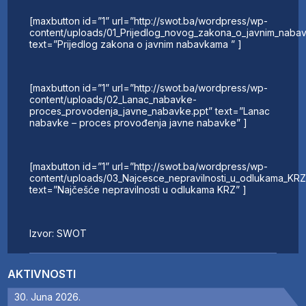
[maxbutton id=”1” url=”http://swot.ba/wordpress/wp-
content/uploads/01_Prijedlog_novog_zakona_o_javnim_naba
text=”Prijedlog zakona o javnim nabavkama ” ]
[maxbutton id=”1” url=”http://swot.ba/wordpress/wp-
content/uploads/02_Lanac_nabavke-
proces_provodenja_javne_nabavke.ppt” text=”Lanac
nabavke – proces provođenja javne nabavke” ]
[maxbutton id=”1” url=”http://swot.ba/wordpress/wp-
content/uploads/03_Najcesce_nepravilnosti_u_odlukama_KRZ
text=”Najčešće nepravilnosti u odlukama KRZ” ]
Izvor: SWOT
AKTIVNOSTI
30. Juna 2026.