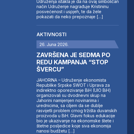
Udruženja istakla je da na ovaj simboličan
način Udruženje nagrađuje Kristininu
posvećenost i uspjeh, te da žele
pokazati da neko prepoznaje […]
AKTIVNOSTI
26. Juna 2026.
ZAVRŠENA JE SEDMA PO
REDU KAMPANJA “STOP
ŠVERCU”
JAHORINA – Udruženje ekonomista
Republike Srpske SWOT i Uprava za
indirektno oporezivanje BiH (UIO BiH)
organizovali su dvodnevni skup na
Jahorini namijenjen novinarima i
urednicima, sa ciljem da se dublje
rasvijetli problem crnog tržišta duvanskih
proizvoda u BiH. Glavni fokus edukacije
bio je ukazivanje na ekonomske štete i
štetne posljedice koje siva ekonomija
nanosi budžetu […]