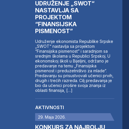
UDRUŽENJE „SWOT“
NASTAVLJA SA
PROJEKTOM
“FINANSIJSKA
PISMENOST”
Udruženje ekonomista Republike Srpske
„SWOT“ nastavlja sa projektom
“Finansijska pismenost” i saradnjom sa
srednjim školama u Republici Srpskoj. U
ekonomskoj školi u Bijeljini, održano je
predavanje na temu „Finansijska
pismenost i preduzetništvo za mlade“.
Predavanju su prisustvovali učenici prvih,
drugih i trećih razreda. Cilj predavanja je
bio da učenici prošire svoja znanja iz
oblasti finansija, […]
AKTIVNOSTI
29. Maja 2026.
KONKURS ZA NAJBOLJU