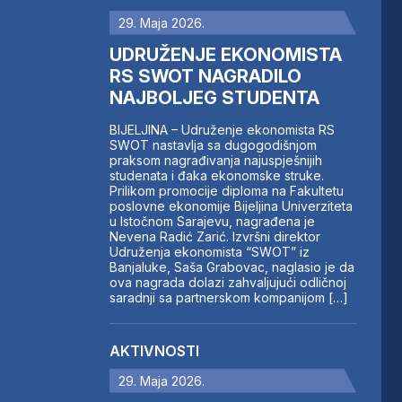
29. Maja 2026.
UDRUŽENJE EKONOMISTA
RS SWOT NAGRADILO
NAJBOLJEG STUDENTA
BIJELJINA – Udruženje ekonomista RS
SWOT nastavlja sa dugogodišnjom
praksom nagrađivanja najuspješnijih
studenata i đaka ekonomske struke.
Prilikom promocije diploma na Fakultetu
poslovne ekonomije Bijeljina Univerziteta
u Istočnom Sarajevu, nagrađena je
Nevena Radić Zarić. Izvršni direktor
Udruženja ekonomista “SWOT” iz
Banjaluke, Saša Grabovac, naglasio je da
ova nagrada dolazi zahvaljujući odličnoj
saradnji sa partnerskom kompanijom […]
AKTIVNOSTI
29. Maja 2026.