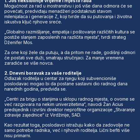
1. Još fleksibilnije vrijeme i mjesto rada
Mogućnost za rad u inostranstvu i još više dana odmora će se
povećati, predviđaju menadžeri podstaknuti stavom
milenijalaca i generacije Z, koji tvrde da su putovanja i životna
iskustva ključ njihove sreće.
„Globalno razmišljanje, empatija i poštovanje različitih kultura se
postiže slanjem zaposlenih na različita mjesta“, tvrdi strateg
Dženifer Mos.
Za one koji žele da putuju, a da pritom ne rade, godišnji odmori
će postati sve duži, smatraju stručnjaci. Za manje vremena
zaradiće se više novca.
2. Dnevni boravak za vaše roditelje
Odlazak roditelja u centar za njegu koji subvencioniše
poslodavac mogao bi da postane sastavni dio radnog dana
narednih godina, predviđa se.
„Centri za brigu o starijima u sklopu radnog mjesta, o ovome se
već razgovara na nekim univerzitetima“, navodi Žan Acius
predsjednik i izvršni direktor neprofitne organizacije „Stvaranje
zdravije zajednice“ iz Virdžinije, SAD.
Kao rezultat toga, poslodavci istražuju kako da zadovolje ne
samo potrebe radnika, već i njihovih roditelja. Lični befiti više
nisu primarni.