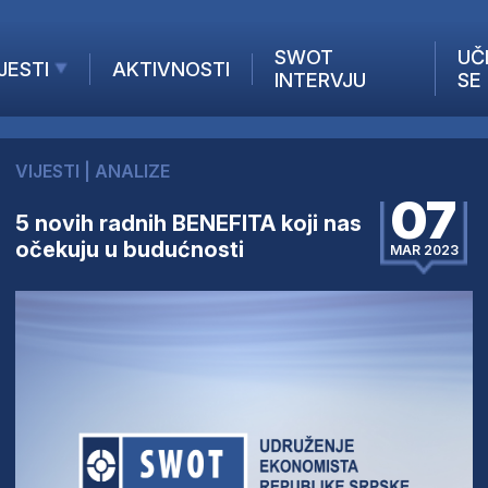
SWOT
UČ
JESTI
AKTIVNOSTI
INTERVJU
SE
AKTUELNO
ANALIZE
VIJESTI
|
ANALIZE
KOMPANIJE
07
INANSIJE
5 novih radnih BENEFITA koji nas
očekuju u budućnosti
Z STRANIH MEDIJA
MAR 2023