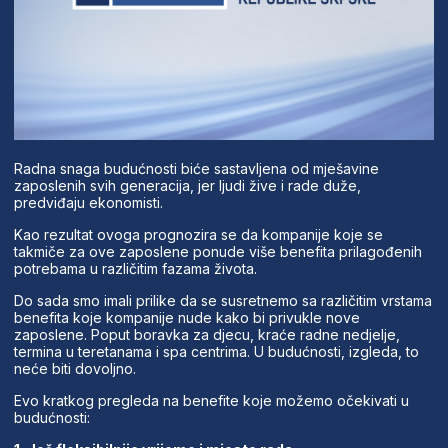
Radna snaga budućnosti biće sastavljena od mješavine
zaposlenih svih generacija, jer ljudi žive i rade duže,
predviđaju ekonomisti.
Kao rezultat ovoga prognozira se da kompanije koje se
takmiče za ove zaposlene ponude više benefita prilagođenih
potrebama u različitim fazama života.
Do sada smo imali prilike da se susretnemo sa različitim vrstama
benefita koje kompanije nude kako bi privukle nove
zaposlene. Poput boravka za djecu, kraće radne nedjelje,
termina u teretanama i spa centrima. U budućnosti, izgleda, to
neće biti dovoljno.
Evo kratkog pregleda na benefite koje možemo očekivati u
budućnosti: