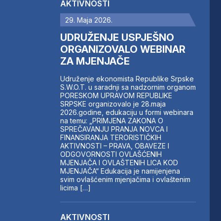
AKTIVNOSTI
29. Maja 2026.
UDRUŽENJE USPJEŠNO
ORGANIZOVALO WEBINAR
ZA MJENJAČE
Udruženje ekonomista Republike Srpske
S.W.O.T. u saradnji sa nadzornim organom
PORESKOM UPRAVOM REPUBLIKE
SRPSKE organizovalo je 28.maja
2026.godine, edukaciju u formi webinara
na temu: „PRIMJENA ZAKONA O
SPREČAVANJU PRANJA NOVCA I
FINANSIRANJA TERORISTIČKIH
AKTIVNOSTI – PRAVA, OBAVEZE I
ODGOVORNOSTI OVLAŠĆENIH
MJENJAČA I OVLAŠTENIH LICA KOD
MJENJAČA“ Edukacija je namijenjena
svim ovlašćenim mjenjačima i ovlaštenim
licima […]
AKTIVNOSTI