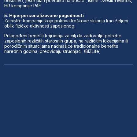
odsustvo, jeste plan povratka na posao“, ističe Džesika Martos,
HR kompanije PAE.
5. Hiperpersonalizovane pogodnosti
Zamislite kompaniju koja pokriva troškove skijanja kao željeni
oblik fizičke aktivnosti zaposlenog.
Prilagođeni benefiti koji imaju za cilj da zadovolje potrebe
zaposlenih različitih starosnih grupa, na različitim lokacijama ili
porodičnim situacijama nadmašiće tradicionalne benefite
narednih godina, predviđaju stručnjaci. (BIZLife)