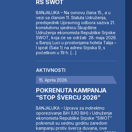
RS SWOT
BANJALUKA – Na osnovu člana 15., a u
vezi sa članom 11. Statuta Udruženja,
predsjednik Upravnog odbora saziva 21.
konsitutivnu sjednicu Skupštine
Udruženja ekonomista Republike Srpske
SWOT, koja će se održati 28. maja 2026.
u Banjoj Luci u prostorijama hotela Talija –
I sprat (Sala 1) na adresi Srpska 9, s
početkom u 19 h. […]
AKTIVNOSTI
15. Aprila 2026.
POKRENUTA KAMPANJA
“STOP ŠVERCU 2026”
BANJALUKA – Uprava za indirektno
oporezivanje BiH (UIO BiH) i Udruženje
ekonomista Republike Srpske “SWOT”
pokrenuli su sedmu godinu zaredom
kampanju protiv šverca duvana, ove