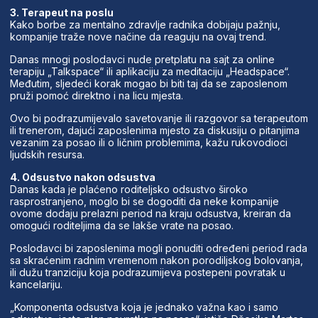
3. Terapeut na poslu
Kako borbe za mentalno zdravlje radnika dobijaju pažnju,
kompanije traže nove načine da reaguju na ovaj trend.
Danas mnogi poslodavci nude pretplatu na sajt za online
terapiju „Talkspace“ ili aplikaciju za meditaciju „Headspace“.
Međutim, sljedeći korak mogao bi biti taj da se zaposlenom
pruži pomoć direktno i na licu mjesta.
Ovo bi podrazumijevalo savetovanje ili razgovor sa terapeutom
ili trenerom, dajući zaposlenima mjesto za diskusiju o pitanjima
vezanim za posao ili o ličnim problemima, kažu rukovodioci
ljudskih resursa.
4. Odsustvo nakon odsustva
Danas kada je plaćeno roditeljsko odsustvo široko
rasprostranjeno, moglo bi se dogoditi da neke kompanije
ovome dodaju prelazni period na kraju odsustva, kreiran da
omogući roditeljima da se lakše vrate na posao.
Poslodavci bi zaposlenima mogli ponuditi određeni period rada
sa skraćenim radnim vremenom nakon porodiljskog bolovanja,
ili dužu tranziciju koja podrazumijeva postepeni povratak u
kancelariju.
„Komponenta odsustva koja je jednako važna kao i samo