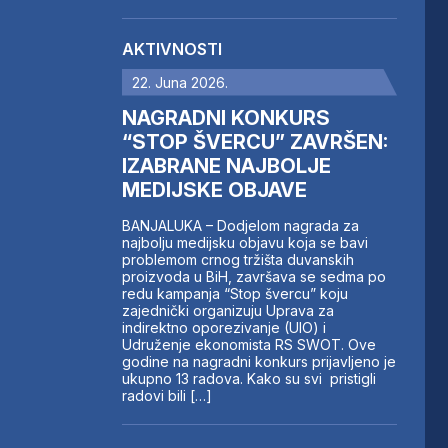
AKTIVNOSTI
22. Juna 2026.
NAGRADNI KONKURS
“STOP ŠVERCU” ZAVRŠEN:
IZABRANE NAJBOLJE
MEDIJSKE OBJAVE
BANJALUKA – Dodjelom nagrada za
najbolju medijsku objavu koja se bavi
problemom crnog tržišta duvanskih
proizvoda u BiH, završava se sedma po
redu kampanja “Stop švercu” koju
zajednički organizuju Uprava za
indirektno oporezivanje (UIO) i
Udruženje ekonomista RS SWOT. Ove
godine na nagradni konkurs prijavljeno je
ukupno 13 radova. Kako su svi pristigli
radovi bili […]