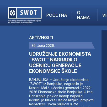
O
POČETNA
VI
NAMA
POČETNA
O NAMA
AKTIVNOSTI
VIJESTI
30. Juna 2026.
AKTUELNO
F
ANALIZE
UDRUŽENJE EKONOMISTA
I
KOMPANIJE
“SWOT” NAGRADILO
UČENICU GENERACIJE
FINANSIJE
EKONOMSKE ŠKOLE
IZ STRANIH MEDIJA
AKTIVNOSTI
BANJALUKA – Udruženje ekonomista
“SWOT” iz Banjaluke, nagradilo je
SWOT INTERVJU
Kristinu Malić, učenicu generacije 2022-
UČLANI SE
2026 Ekonomske škole Banjaluka. U ime
Udruženja, poklon laptop najboljoj
KONTAKT
učenici je uručila Danica Krnjaić, projektni
menadžer. Ovom prilikom u ime